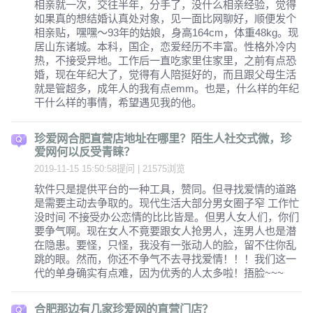
相亲就一次，交往半年，分手了，没什么相亲经验，觉得
如果真的想结婚认真处对象，见一面比网聊好，顺便发个
相亲贴，嘿嘿～93年的姑娘，身高164cm，体重48kg。现
居山东诸城。本科，国企，恋爱经历不丰富。性格外冷内
热，不接受异地。工作后一直吃家里住家里，之前有点恐
婚，现在年纪大了，觉得有人陪挺好的，而且跟父母生活
就是管超多，成年人的我有点emm。也是，什么样的年纪
干什么样的事情，希望遇见我的他。
珍爱网合肥直营店地址在哪里？陌生人社交式微，珍
爱网何以反受青睐？
2019-11-15 15:50:58提问 | 21575浏览
软件只是提供平台的一种工具，赞同。但寻找爱情的道路
是需要主动去争取的。现代生活大部分男女圈子窄 工作忙
没时间 不接受办公恋情的比比皆是。但男人女人们，你们
要争气啊。现在女人不竟要跟女人抢男人，连男人也是潜
在隐患。要怪，只怪，我没有一张动人的脸，留不住你乱
跳的眼。然而，你还不争气不去寻找爱情！！！我们这一
代的单身确实有点难，因为优秀的人太多啦！捂脸~~~
合肥那边有几家珍爱网的直营门店？