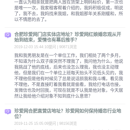
一直认为相亲就是把两人放在货架上明码标价，第一次也
是唯一一次，我家租客帮着介绍的，我妈积极促成，明说
了，我不去，我妈找来我姐，和我姐那年关系刚缓和，所
以不情愿的去了。
合肥珍爱网门店实体店地址？珍爱网红娘婚恋观从开
始到结束，爱情也有幕后推手？
2019-12-03 15:44:10提问 | 90871浏览
我和我男朋友是在一个单位工作，我们相处了两个多月，
不知道为什么双子座突然不理我了，我问他为什么，他说
我挑战了他的底线，后来也没怎么理我，我也没主动理
他，但是我们在一个单位上班每天抬头不见低头见的，我
不理他但是他有时候见了总是说话损我和我斗嘴，看见我
不理他，不是直接盯着我看就是偷看，我给打电话也接，
发微信也及时回我，可现在就是不认我是他对象，今天居
然让我给他介绍对象不知到底什么意思？
珍爱网合肥直营店地址？珍爱网如何保持婚恋行业地
位？
2019-11-25 15:05:09提问 | 98156浏览