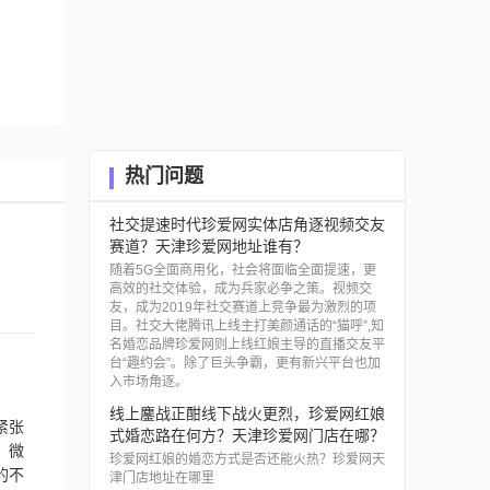
热门问题
社交提速时代珍爱网实体店角逐视频交友
赛道？天津珍爱网地址谁有？
随着5G全面商用化，社会将面临全面提速，更
高效的社交体验，成为兵家必争之策。视频交
友，成为2019年社交赛道上竞争最为激烈的项
目。社交大佬腾讯上线主打美颜通话的“猫呼”,知
名婚恋品牌珍爱网则上线红娘主导的直播交友平
台“趣约会”。除了巨头争霸，更有新兴平台也加
入市场角逐。
线上鏖战正酣线下战火更烈，珍爱网红娘
紧张
式婚恋路在何方？天津珍爱网门店在哪？
，微
珍爱网红娘的婚恋方式是否还能火热？珍爱网天
的不
津门店地址在哪里