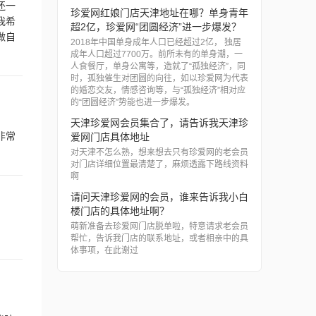
还一
珍爱网红娘门店天津地址在哪？单身青年
我希
超2亿，珍爱网“团圆经济”进一步爆发？
做自
2018年中国单身成年人口已经超过2亿， 独居
成年人口超过7700万。前所未有的单身潮，一
人食餐厅，单身公寓等，造就了“孤独经济”，同
时，孤独催生对团圆的向往，如以珍爱网为代表
的婚恋交友，情感咨询等，与“孤独经济”相对应
的“团圆经济”势能也进一步爆发。
天津珍爱网会员集合了，请告诉我天津珍
非常
爱网门店具体地址
对天津不怎么熟，想来想去只有珍爱网的老会员
对门店详细位置最清楚了，麻烦透露下路线资料
啊
请问天津珍爱网的会员，谁来告诉我小白
楼门店的具体地址啊？
萌新准备去珍爱网门店脱单啦，特意请求老会员
帮忙，告诉我门店的联系地址，或者相亲中的具
体事项，在此谢过