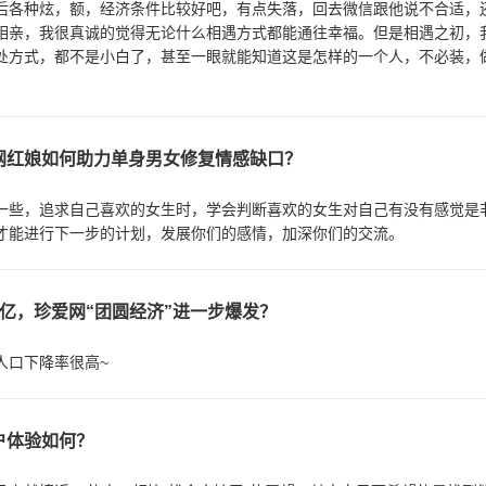
后各种炫，额，经济条件比较好吧，有点失落，回去微信跟他说不合适，
相亲，我很真诚的觉得无论什么相遇方式都能通往幸福。但是相遇之初，
处方式，都不是小白了，甚至一眼就能知道这是怎样的一个人，不必装，
爱网红娘如何助力单身男女修复情感缺口？
一些，追求自己喜欢的女生时，学会判断喜欢的女生对自己有没有感觉是
才能进行下一步的计划，发展你们的感情，加深你们的交流。
亿，珍爱网“团圆经济”进一步爆发？
人口下降率很高~
户体验如何？