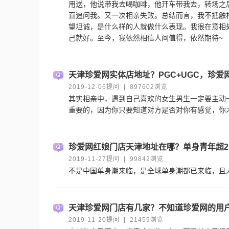
用送，他说带我去喝咖啡，他开车带我去，转场之
直追问我。又一次相亲失败。总结而言，我不抵触
望坦诚，是什么样的人就做什么表现。我很在意相
己就好。至今，我依然相信人间值得，依然期待~
天津珍爱网实体店地址？PGC+UGC，珍
2019-12-06提问 | 897602浏览
其实相亲中，遇到自己喜欢的女生男生一定要主动
重要的，因为你只要知道对方是否对你有感觉，你
珍爱网红娘门店天津地址在哪？单身青年超2
2019-11-27提问 | 99842浏览
不是中国单身潮来临，是全球单身潮都已来临，且
天津珍爱网门店有几家？不知道珍爱网的用
2019-11-20提问 | 21459浏览