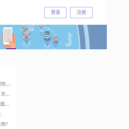
登录
注册
社交提速时代珍爱网实体店角逐视频交友赛道？天津珍爱网地址谁有？
线上鏖战正酣线下战火更烈，珍爱网红娘式婚恋路在何方？天津珍爱网门店在哪？
珍爱网红娘门店天津地址在哪？单身青年超2亿，珍爱网“团圆经济”进一步爆发？
址
址啊？