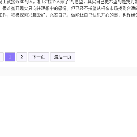
上就接近30的人。相比“找个人嫁了”的愿望，其实自己更希望的是找到
，很难抛开现实只向往理想中的感情。但已经不指望从相亲市场找到合适
工作，积极探索兴趣爱好，充实自己，做能让自己快乐开心的事，也许缘
1
2
下一页
最后一页