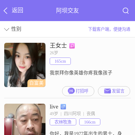
返回
阿坝交友
性别
下载客户端，便捷沟通
王女士
26岁
165cm
我崇拜你像英雄你疼我像孩子
白富美
打招呼
发留言
live
49岁  |  四川阿坝  |  丧偶
农林牧渔
166cm
你好，我是1977年出生的男士，身