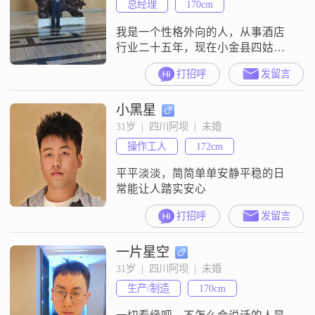
总经理
170cm
我是一个性格外向的人，从事酒店
行业二十五年，现在小金县四姑娘
山一家高端酒店上班，每个人的相
打招呼
发留言
遇都是缘分，前世一定有因果关
系，双方都要珍惜今生的缘分
小黑星
##3002##相互理解支持##3002##
31岁  |  四川阿坝  |  未婚
操作工人
172cm
平平淡淡，简简单单安静平稳的日
常能让人踏实安心
打招呼
发留言
一片星空
31岁  |  四川阿坝  |  未婚
生产/制造
170cm