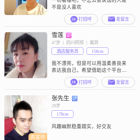
一切看缘吧，不怎么会说话的人是
不是没人喜欢
打招呼
发留言
雪莲
47岁  |  四川阿坝  |  离异
酒店服务员
158cm
我不漂亮，但是可以用温柔善良来
表达我自己，希望借助这个平台能
找一个疼我，宠我的另一半
打招呼
发留言
张先生
28岁
178cm
风趣幽默稳重踏实，好交友
高富帅