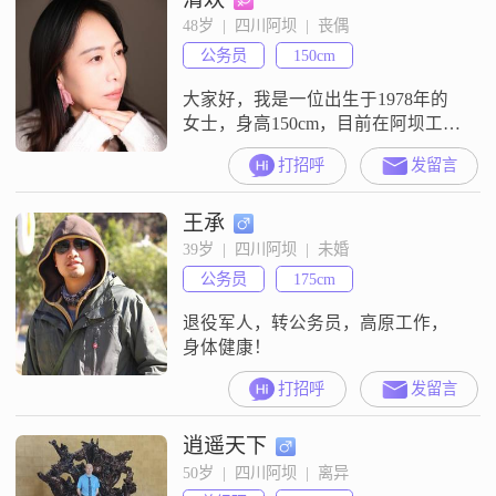
的！
48岁  |  四川阿坝  |  丧偶
公务员
150cm
大家好，我是一位出生于1978年的
女士，身高150cm，目前在阿坝工
作。我的月收入在12001到20000元
打招呼
发留言
之间，拥有大学本科学历。我对生
活有着积极的态度，希望能找到一
王承
个可以相互理解和支持的人。我平
时的生活比较简单，喜欢安静的环
39岁  |  四川阿坝  |  未婚
境，偶尔会去旅行放松一下。我认
公务员
175cm
为两个人在一起最重要的是相互尊
重和信任，希望能够找到一个有共
退役军人，转公务员，高原工作，
同
身体健康！
打招呼
发留言
逍遥天下
50岁  |  四川阿坝  |  离异