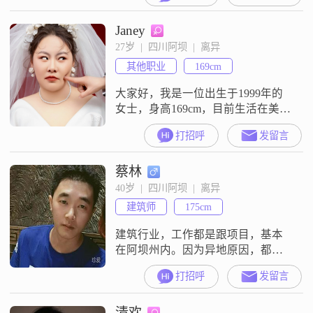
Janey
27岁  |  四川阿坝  |  离异
其他职业
169cm
大家好，我是一位出生于1999年的
女士，身高169cm，目前生活在美丽
的阿坝##3002##我的收入适中，每
打招呼
发留言
月在3000元以下，虽然不算高薪，
但足够我享受生活的点点滴滴
蔡林
##3002##学历方面，我完成了高中
及以下的教育，但这并不妨碍我对
40岁  |  四川阿坝  |  离异
生活的热爱和追求##3002##我性格
建筑师
175cm
开朗，总是爱笑，善于发现生活中
的美好##300
建筑行业，工作都是跟项目，基本
在阿坝州内。因为异地原因，都未
通坚持下去，所以希望能找个建筑
打招呼
发留言
行业的，能在一起工作。40岁了，
还能10来年一起培养感情，不想再
清欢
大些，年龄大了纯成打伙过日子，