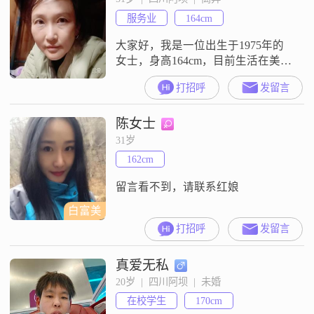
做事认真负责，对待家庭非常重
服务业
164cm
视。我认为家庭是生活的重心，愿
意为家人付出一切。在生活中，我
大家好，我是一位出生于1975年的
真诚
女士，身高164cm，目前生活在美丽
的阿坝##3002##我的月收入在3001
打招呼
发留言
到5000元之间，虽然不是很高，但
足够维持我简单而幸福的生活
陈女士
##3002##我学历不高，只有高中及
以下，但我相信，生活中的智慧和
31岁
经验远比书本上的知识来得重要
162cm
##3002##我性格独立自信，总是以
一颗富有同理心
留言看不到，请联系红娘
白富美
打招呼
发留言
真爱无私
20岁  |  四川阿坝  |  未婚
在校学生
170cm