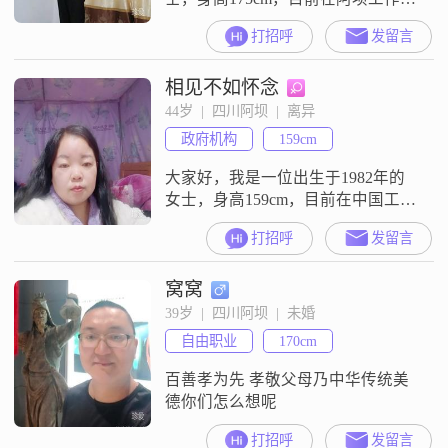
##3002##我的月收入在12001到
打招呼
发留言
20000元之间，虽然学历是高中及以
下，但我一直保持着积极向上的生
相见不如怀念
活态度##3002##我性格开朗，喜欢
活在当下，对新鲜事物总是充满好
44岁  |  四川阿坝  |  离异
奇和热情##3002##无论是新的美食
政府机构
159cm
##3001##新的景点，还是新的活
动，
大家好，我是一位出生于1982年的
女士，身高159cm，目前在中国工
作，月收入在5001到8000元之间
打招呼
发留言
##3002##我拥有大学本科学历，对
待生活和工作都秉持着真诚可靠的
窝窝
态度##3002##我非常重视家庭，认
为家庭是生活中最重要的一部分
39岁  |  四川阿坝  |  未婚
##3002##性格开朗爱笑，温柔体
自由职业
170cm
贴，独立自信，随和易相处
##3002##我喜欢
百善孝为先 孝敬父母乃中华传统美
德你们怎么想呢
打招呼
发留言