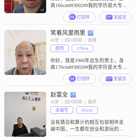
高166cm##3002##我的学历是大专，
目前的工作地在阿坝，月收入在
打招呼
发留言
5001元到8000元之间##3002##我是
一个幽默风趣的人，平时相处起来
笑看风里雨里
比较轻松##3002##同时我责任感
强，是一个真诚可靠的人，做事情
60岁  |  四川阿坝  |  丧偶
比较踏实##3002##在生活上，我坚
厨师
170cm
持以家庭为重，也追求事业上的成
功#
你好，我是1966年出生的男士，身
高170cm##3002##我的学历是大专，
现在在阿坝工作##3002##我的月收
打招呼
发留言
入在3001到5000元这个范围
##3002##我这个人平时比较稳重可
赵富全
靠，性格随和，容易和人相处，而
且责任感比较强##3002##这些是我
56岁  |  四川阿坝  |  离异
目前的基本情况，没有太多复杂的
未填写
161cm
内容##3002##我来到这里是为了
没有猜忌和算计的相互包容相伴走
遍中国，一生都在创业和游玩的路
上，享受社会价值##3002##