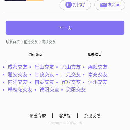
打招呼
发留言
下一页
珍爱首页
征婚交友
阿坝交友
周边交友
相关栏目
成都交友
乐山交友
凉山交友
绵阳交友
雅安交友
甘孜交友
广元交友
南充交友
内江交友
自贡交友
宜宾交友
泸州交友
攀枝花交友
德阳交友
资阳交友
珍爱专题
客户端
意见反馈
Copyright © 2005-2026