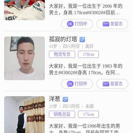
大家好，我是一位出生于 2006 年的
男士，身高 170cm##3002##目前我
在阿坝工作，收入一个月在 3000 元
打招呼
发留言
以下##3002##我的学历是高中及以
下##3002##我性格比较内敛慢热，
孤寂的灯塔
但温和友善##3002##平时就喜欢打
羽毛球，在球场上尽情挥洒汗水的
43岁  |  四川阿坝  |  离异
感觉特别棒##3002##我认为生活是
物流专员
170cm
充满乐趣的，值得用
大家好，我是一位出生于 1983 年的
男士##3002##身高 170cm，在阿坝
工作##3002##我的学历是高中及以
打招呼
发留言
下，收入方面呢，每个月大概能有
3001 - 5000 元##3002##我觉得自己
洋葱
在性格方面还算不错，稳重可靠，
做事情自信果断##3002##我有很强
29岁  |  四川阿坝  |  未婚
的责任感，不管是对于工作还是生
销售总监
175cm
活，都会尽心尽力去
大家好，我是一位1996年出生的男
士，身高175cm，目前在阿坝工作