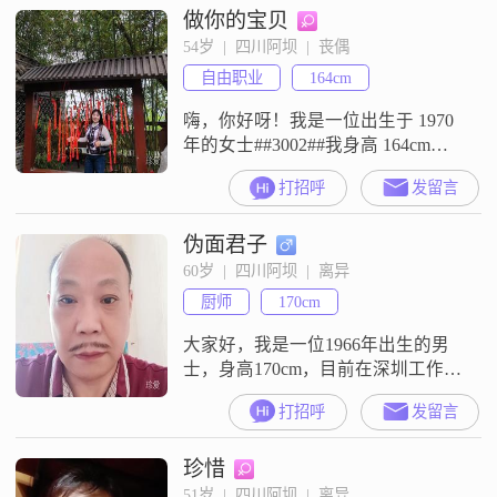
做你的宝贝
感很强，喜欢活在当下，享受生活
的每一刻##3002##平时我喜欢美食
54岁  |  四川阿坝  |  丧偶
探店，寻找各种美味的食物，觉得
自由职业
164cm
美食可以带来快乐和满足感##3002#
嗨，你好呀！我是一位出生于 1970
年的女士##3002##我身高 164cm，
有着温柔体贴的性格，特别善解人
打招呼
发留言
意##3002##平时我开朗爱笑，心里
藏不住事儿，直率又真诚##3002##
伪面君子
我热爱生活，觉得每一天都充满希
望和美好##3002##在生活里，我成
60岁  |  四川阿坝  |  离异
熟稳重，做事情务实踏实，是那种
厨师
170cm
真诚可靠的人##3002##我的收
大家好，我是一位1966年出生的男
士，身高170cm，目前在深圳工作。
我的月收入在5001到8000元之间，
打招呼
发留言
虽然不算特别高，但也能保证基本
的生活需求。我拥有大专学历，在
珍惜
工作中积累了丰富的经验，能够胜
任自己的职责。我性格稳重可靠，
51岁  |  四川阿坝  |  离异