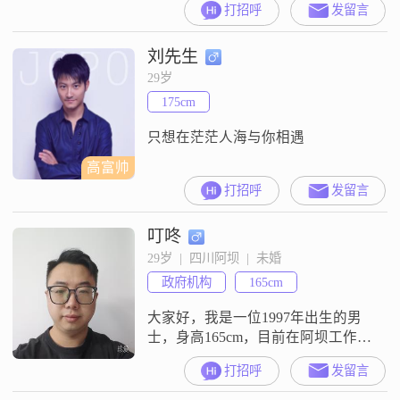
打招呼
发留言
刘先生
29岁
175cm
只想在茫茫人海与你相遇
高富帅
打招呼
发留言
叮咚
29岁  |  四川阿坝  |  未婚
政府机构
165cm
大家好，我是一位1997年出生的男
士，身高165cm，目前在阿坝工作
##3002##我的月收入在8001到12000
打招呼
发留言
元之间，学历是大专##3002##我觉
得自己是一个稳重可靠的人，责任