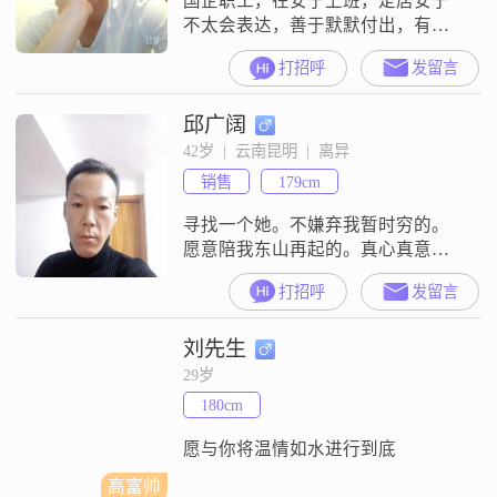
国企职工，在安宁上班，定居安宁
不太会表达，善于默默付出，有自
己原则，三观正，比较害羞，慢热
打招呼
发留言
不太主动，感受力很强，容易被感
动，性子有点急，注重客观事实，
邱广阔
不感情用事
42岁  |  云南昆明  |  离异
销售
179cm
寻找一个她。不嫌弃我暂时穷的。
愿意陪我东山再起的。真心真意对
我的。
打招呼
发留言
刘先生
29岁
180cm
愿与你将温情如水进行到底
高富帅