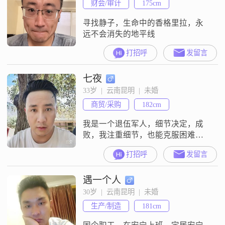
财会/审计
175cm
情是双向奔赴的##3002##生活中，
我有一些爱好，比
寻找静子，生命中的香格里拉，永
远不会消失的地平线
打招呼
发留言
七夜
33岁  |  云南昆明  |  未婚
商贸/采购
182cm
我是一个退伍军人，细节决定，成
败，我注重细节，也能克服困难！
我喜欢运动，跑跑步，打打篮球比
打招呼
发留言
赛！闲暇之余，我也还能出门旅
游，散散心！我会做饭，虽然比不
遇一个人
了酒店大厨，之少也能满足大部分
人的味蕾！知我者，谓我心忧，不
30岁  |  云南昆明  |  未婚
知我者谓我何求，彼此理解，懂彼
生产/制造
181cm
此才是最好的生活！