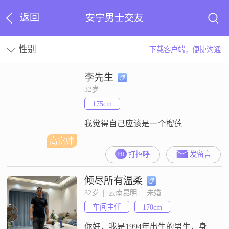
返回
安宁男士交友
性别
下载客户端，便捷沟通
李先生
32岁
175cm
我觉得自己应该是一个榴莲
高富帅
打招呼
发留言
倾尽所有温柔
32岁  |  云南昆明  |  未婚
车间主任
170cm
你好，我是1994年出生的男生，身