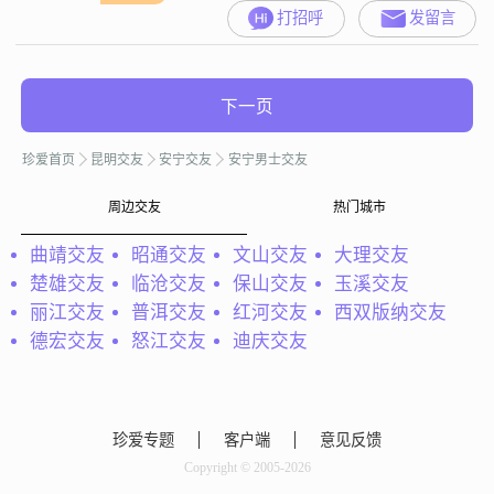
打招呼
发留言
下一页
珍爱首页
昆明交友
安宁交友
安宁男士交友
周边交友
热门城市
曲靖交友
昭通交友
文山交友
大理交友
楚雄交友
临沧交友
保山交友
玉溪交友
丽江交友
普洱交友
红河交友
西双版纳交友
德宏交友
怒江交友
迪庆交友
珍爱专题
客户端
意见反馈
Copyright © 2005-2026