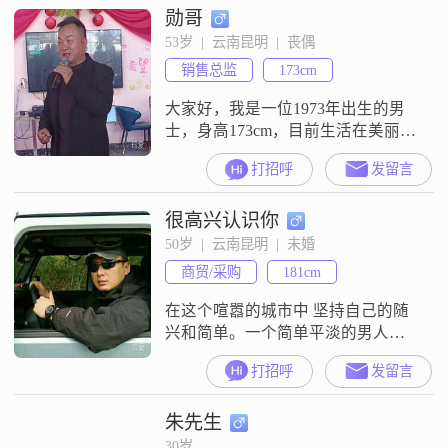
勋哥
53岁  |  云南昆明  |  丧偶
销售总监
173cm
大家好，我是一位1973年出生的男
士，身高173cm，目前生活在美丽的
昆明##3002##我的月收入在12001到
打招呼
发留言
20000元之间，拥有大学本科学历
##3002##在生活中，我是一个幽默
很高兴认识你
风趣的人，喜欢用轻松的态度去面
对生活中的各种挑战##3002##我相
50岁  |  云南昆明  |  未婚
信，乐观积极的心态能够给身边的
商贸/采购
181cm
人带来情绪上的愉悦和感染##3002
在这个喧嚣的城市中 坚持自己的随
兴和简单。一个简单平淡的男人，
喜欢有空背上单反出去走走，一杯
打招呼
发留言
清茶和朋友一起分享。只想遇到个
喜欢的女人和我一起分享我的简单
朱先生
快乐！！
30岁