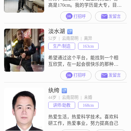
高是170cm。我的学历是大专，目前
的工作地在昆明，每个月收入在
打招呼
发留言
8001到12000元之间。性格方面，我
是一个稳重可靠的人，同时责任感
淡水湖
也比较强。平时表现自信果断，做
事成熟稳重。对待家庭，我始终把
52岁  |  云南昆明  |  离异
家庭放在很重要的位置，家人对我
生产/制造
163cm
而言是很重要的人。我和人相处起
来比较随和，容易相处。在生活
希望通过这个平台，能找到一个相
里，
互欣赏，在一起会很快乐的那种，
其他都不重要。
打招呼
发留言
纨绔
44岁  |  云南昆明  |  未婚
讲师/助教
168cm
热爱生活，热爱科学技术。喜欢科
研工作，热爱事业，努力提高自己