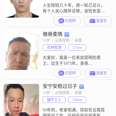
人生短短几十年，得一知己足以，
有个人关心陪伴足够，谈性色变免
谈，不然找异性做伴侣有何意义？
打招呼
发留言
傲骨柔情
51岁  |  云南昆明  |  未婚
农林牧渔
175cm
大家好，我是一位来自昆明的男
士，出生于1975年，身高
175cm##3002##我的月收入在3001到
打招呼
发留言
5000元之间，目前从事着一份稳定
的工作##3002##虽然我的学历是高
安宁安稳过日子
中及以下，但我一直保持着对知识
的渴望和对生活的热爱##3002##我
33岁  |  云南昆明  |  未婚
性格真诚可靠，对待事物总是认真
操作工人
156cm
负责##3002##我热爱哲学思考，喜
欢探索生命
93年的，老家昭通，目前在云南昆
明安宁工作，已经在安宁安家有