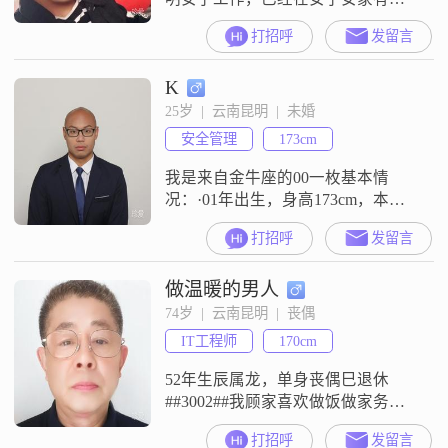
房，生活稳定。性格稳重踏实，不
打招呼
发留言
花心、不折腾，待人真诚有责任
心，对待感情专一，就是想认真找
K
个能好好过日子、长久相伴的女
生。平时生活简单规律，偶尔抽烟
25岁  |  云南昆明  |  未婚
喝酒，都没有瘾，无不良嗜好。身
安全管理
173cm
高不算占优势，但人实在、懂得尊
重和包容，会好好对待另一半。希
我是来自金牛座的00一枚基本情
望遇到一位性格温和、顾家
况：·01年出生，身高173cm，本科
毕业，已在安宁稳定发展·职业是：
打招呼
发留言
央企关于我：·工作中：目标感强
##3001##靠谱##3001##执行力强·生
做温暖的男人
活中：喜欢拍照##3001##健身
##3001##喜欢和自己喜欢的人一起
74岁  |  云南昆明  |  丧偶
旅游##3001##打游戏·情绪稳定，责
IT工程师
170cm
任心还是比较强滴（不知道说啥了
52年生辰属龙，单身丧偶巳退休
##3002##我顾家喜欢做饭做家务
##3002##对我的爱人尊重，爱怜，
打招呼
发留言
珍惜，百依百顺，不让她受委曲