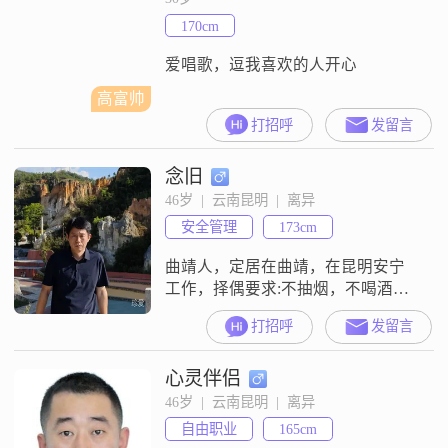
170cm
爱唱歌，逗我喜欢的人开心
高富帅
打招呼
发留言
念旧
46岁  |  云南昆明  |  离异
安全管理
173cm
曲靖人，定居在曲靖，在昆明安宁
工作，择偶要求:不抽烟，不喝酒，
不赌博，年纪40以下，孝顺父母，
打招呼
发留言
未来在曲靖、昆明生活都可以。
心灵伴侣
46岁  |  云南昆明  |  离异
自由职业
165cm