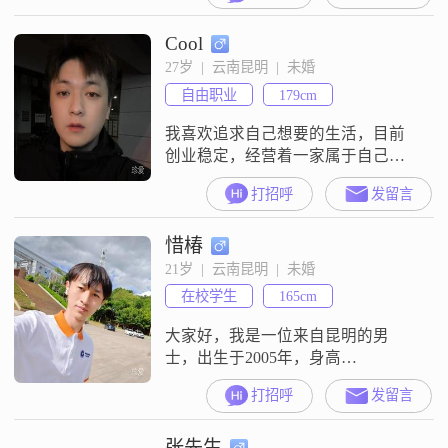
##3002##余生说长不长说短不短,真
Cool
心相遇一位好女人过一个二人世
界，浪漫而温馨##3002##我喜欢安
27岁  |  云南昆明  |  未婚
静，稳重，聪明，我是个摄影师，
自由职业
179cm
精通电脑，好学##3002##我是浙江
人，在昆明避冬
我喜欢追求自己想要的生活，目前
创业稳定，经营着一家属于自己的
民宿，养了几只猫～
打招呼
发留言
惜椿
21岁  |  云南昆明  |  未婚
在校学生
165cm
大家好，我是一位来自昆明的男
士，出生于2005年，身高
165cm##3002##目前，我的月收入在
打招呼
发留言
3000元以下，还在努力提升自己的
经济能力##3002##我拥有大专学
张先生
历，在工作中不断学习和进步