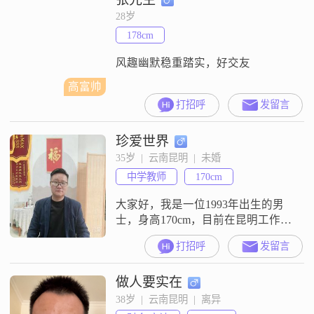
##3002##性格方面，我比较耐心包
28岁
容，乐观积极，有较强的责任感
178cm
##3002##我喜欢用幽默的方式与人
交流，让人感到轻松愉快
风趣幽默稳重踏实，好交友
高富帅
打招呼
发留言
珍爱世界
35岁  |  云南昆明  |  未婚
中学教师
170cm
大家好，我是一位1993年出生的男
士，身高170cm，目前在昆明工作，
月收入在5001到8000元之间
打招呼
发留言
##3002##我拥有大学本科学历，性
格上我比较稳重可靠，责任感强，
做人要实在
随和易相处##3002##我追求的是稳
定安逸的生活，非常看重相互尊
38岁  |  云南昆明  |  离异
重，我认为行动胜于言语，希望感