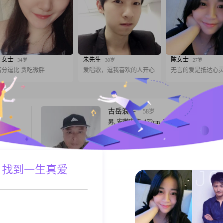
于女士
朱先生
陈女士
34岁
30岁
27岁
精分逗比 贪吃微胖
爱唱歌，逗我喜欢的人开心
无言的爱是抵达心
古岳浪子
58岁
男, 安徽安庆, 172cm, 离异, 公务员
我的心
一个追求生活品味，伴侣同甘共苦，小富即
界里，我
##3002##
自在。在
独的，爱
 找到一生真爱
A联系
跟T
地领悟到
最诚挚的
夜跑行者
33岁
男, 安徽安庆, 176cm, 未婚, 公务员
持家很重
个人自评成熟稳重不失风趣活泼，聪明而不