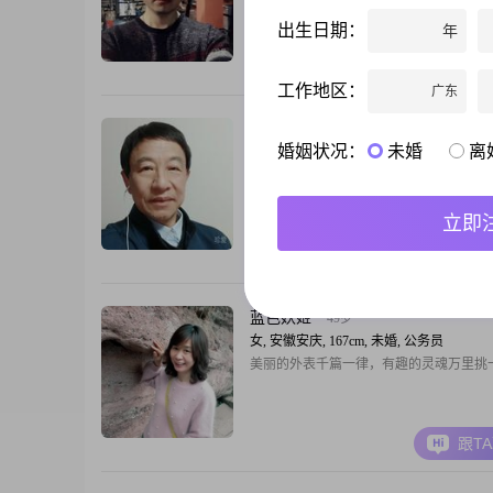
要。外表不重要，内心要善良。
出生日期：
年
跟T
工作地区：
广东
新时代
71岁
婚姻状况：
未婚
离
男, 安徽安庆, 175cm, 离异, 公务员
我曾下过乡，转业干部，市公务员退休的
炼身体，身高一米七五，体重七十公斤左
立即
金每个月五千以上。爱看书学习，也乐于
育活动。为人诚信明理，希望在这平台找
跟T
本相同，包容互爱，善良诚心实意过日子
蓝色妖姬
49岁
女, 安徽安庆, 167cm, 未婚, 公务员
美丽的外表千篇一律，有趣的灵魂万里挑
跟T