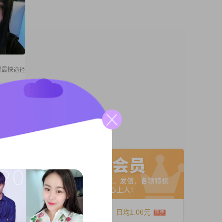
灵最快途径
安的人
A联系
12个月
日均1.06元
失睿