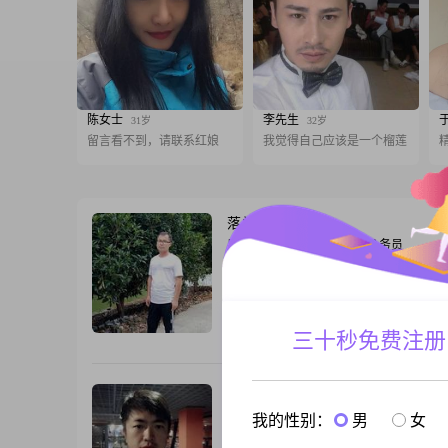
陈女士
李先生
31岁
32岁
留言看不到，请联系红娘
我觉得自己应该是一个榴莲
落单的孤鹰
43岁
男, 安徽安庆, 170cm, 离异, 公务员
在这繁华的城市中，希望远方的她能读懂
声，一起携手到老，在这个繁华喧嚣的世
常常沉浸在内心独白中，找寻那份宁静与
最内在的精神生活中，我们每个人都是孤
三十秒免费注册
跟T
并不能消除这种孤独，但正因为由己及人
了别人的孤独，我们内心才会对别人充满
爱。
qiqi
44岁
男, 安徽安庆, 175cm, 未婚, 公务员
我的性别：
男
女
性格很重要，外表要端庄。收入不重要，