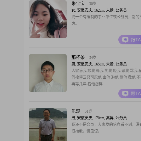
朱宝宝
30岁
女, 安徽安庆, 162cm, 未婚, 公务员
找一个有编制的事业单位或公务员，别的
虑。
跟T
那杯茶
34岁
男, 安徽安庆, 165cm, 未婚, 公务员
人家谤我 欺我 辱我 笑我 轻我 恶我 骂我
何拾得云只可忍他 由他 避他 耐他 敬他 
再等几年 看他怎样
跟T
乐观
61岁
男, 安徽安庆, 170cm, 离异, 公务员
我还不是会员，大家发的信息看不到，没
很抱歉，请见谅。