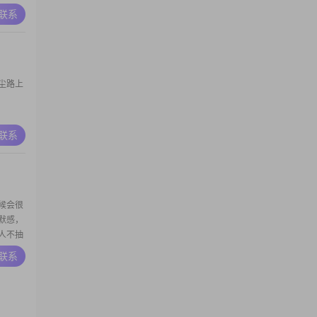
A联系
尘路上
A联系
候会很
默感，
人不抽
的时候
A联系
、打
你就知
是可以