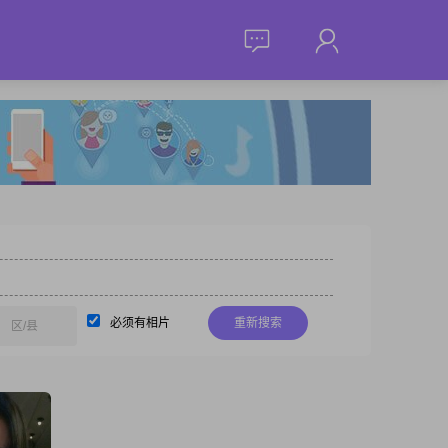
必须有相片
重新搜索
区/县