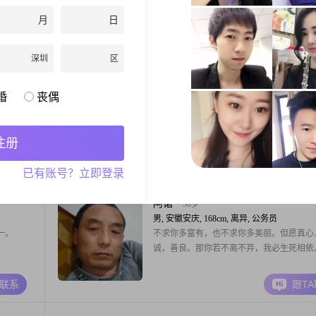
智，勤奋上进不知苦，为人行事落落大方，
月
日
肉有情有义，平时擅长运动，喜好文学，好
性之朋友，希望找一位善解人意，爱我顾家
A联系
跟T
俱佳之女子，共续廊桥遗梦。
深圳
区
江畔
61岁
婚
丧偶
男, 安徽安庆, 172cm, 丧偶, 公务员
，平时锻
：因系统原因，发不了信息，可以的话电话
右，退休
联系。
注册
旅游和体
到三观基
A联系
跟T
已有账号？立即登录
的女伴！
阿诺
58岁
男, 安徽安庆, 168cm, 离异, 公务员
一。
不求你多富有，也不求你多美丽。但愿真心
诚，善良。那你若不离不弃，我必生死相依
A联系
跟T