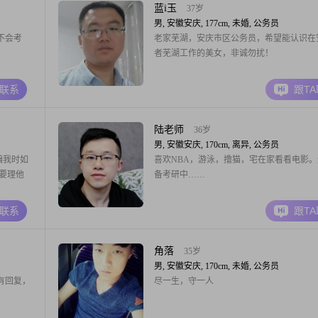
蓝i玉
37岁
男, 安徽安庆, 177cm, 未婚, 公务员
不会考
老家芜湖，安庆市区公务员，希望能认识在
者芜湖工作的美女，非诚勿扰！
A联系
跟T
陆老师
36岁
男, 安徽安庆, 170cm, 离异, 公务员
 骗我时如
喜欢NBA，游泳，撸猫，宅在家看看电影
不要理他
备考研中……
A联系
跟T
角落
35岁
男, 安徽安庆, 170cm, 未婚, 公务员
有回复，
尽一生，守一人