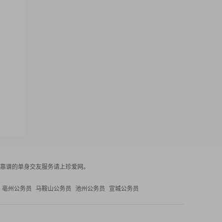
靠谱的单身交友服务请上珍爱网。
亳州公务员
马鞍山公务员
池州公务员
宣城公务员