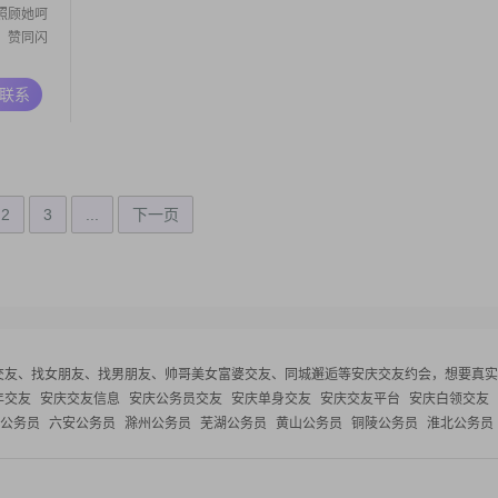
照顾她呵
，赞同闪
A联系
2
3
...
下一页
交友、找女朋友、找男朋友、帅哥美女富婆交友、同城邂逅等
安庆交友约会，想要真实
年交友
安庆交友信息
安庆公务员交友
安庆单身交友
安庆交友平台
安庆白领交友
公务员
六安公务员
滁州公务员
芜湖公务员
黄山公务员
铜陵公务员
淮北公务员