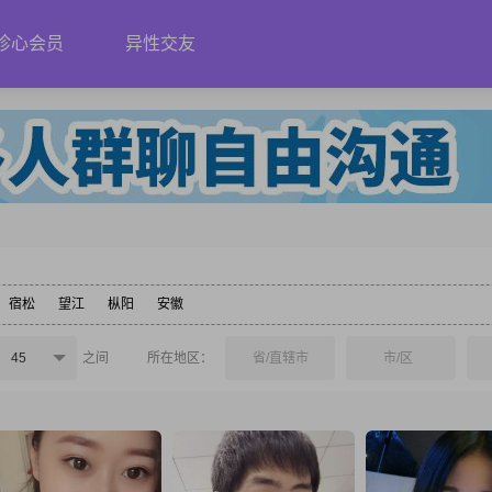
珍心会员
异性交友
宿松
望江
枞阳
安徽
45
之间
所在地区：
省/直辖市
市/区