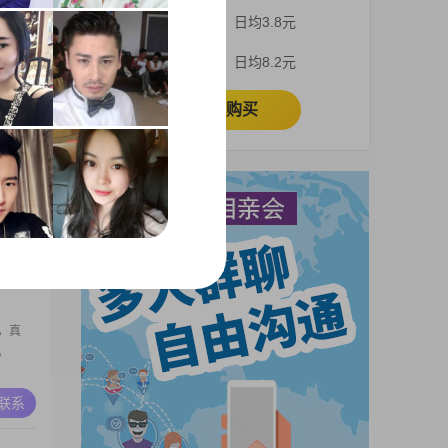
有血有
3个月
日均3.8元
交好品
，品性
A联系
1个月
日均8.2元
立即购买
或微信
A联系
，真
。
A联系