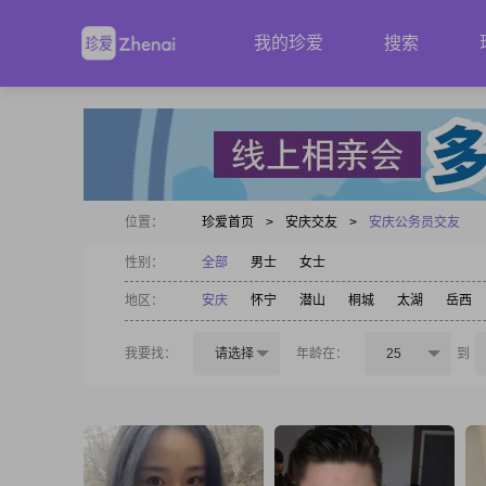
我的珍爱
搜索
位置：
珍爱首页
>
安庆交友
>
安庆公务员交友
性别：
全部
男士
女士
地区：
安庆
怀宁
潜山
桐城
太湖
岳西
我要找：
请选择
年龄在：
25
到