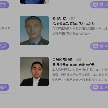
A联系
跟T
暮雨初歇
43岁
男, 安徽安庆, 175cm, 未婚, 公务员
经常打游
希望在正确的时间遇到对的人相伴一生，红
如有你相伴那是我最大的福分
A联系
跟T
会员90751865
39岁
男, 安徽安庆, 181cm, 未婚, 公务员
本人活泼开朗，有风一样的性格。本人有时
浪漫，而且还会给你带来惊喜。本人具有幽
你和我在一起绝对会让你时刻开开心心。本
烟，喝酒嘛只在聚会的时候或者是心情烦躁
A联系
跟T
喝点。本人喜欢听歌、看电影、唱歌、游泳
球、等等。就不多说了。等你和我在一起了
道我喜欢什么了。本人长相嘛我自认为也算
的，你可以看看