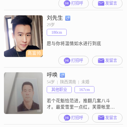
打招呼
发留言
刘先生
29岁
180cm
愿与你将温情如水进行到底
高富帅
打招呼
发留言
呼唤
54岁  |  陕西渭南  |  未婚
其他职业
167cm
若个花魁恰范进，推翻几案八斗
才。最爱雪里一点红，芙蓉帐里暗
香来。
打招呼
发留言