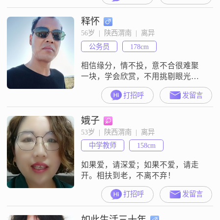
吗？愿：觅此一人，伴其一生！
释怀
56岁  |  陕西渭南  |  离异
公务员
178cm
相信缘分，情不投，意不合很难聚
一块，学会欣赏，不用挑剔眼光看
他人，去取长补短。人无完人。
打招呼
发留言
娥子
53岁  |  陕西渭南  |  离异
中学教师
158cm
如果爱，请深爱；如果不爱，请走
开。相扶到老，不离不弃！
打招呼
发留言
如此生活三十年