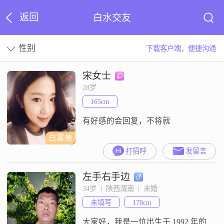
返回
白水交友
性别
下载客户端，便捷沟通
宋女士
28岁
165cm
有好感的会回复，不将就
白富美
打招呼
发留言
左手右手边
34岁  |  陕西渭南  |  未婚
未填写
178cm
大家好，我是一位出生于 1992 年的