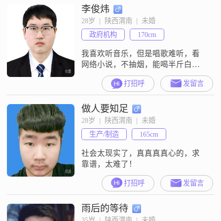
李俊炜
28岁  |  陕西渭南  |  未婚
政府机构
170cm
我喜欢听音乐，但是唱歌难听，看
网络小说，不抽烟，能喝半斤白
酒，但是不爱喝酒，最喜欢的菜是
打招呼
发留言
鱼香肉丝，不喜欢打麻将和玩纸
牌，我是个奥迷，我有一个cd，平
做人要知足
时会买一些专辑会放着听，最近喜
欢看展览和在B站看歌剧，韩剧，我
28岁  |  陕西渭南  |  未婚
平时刷B站和小红书
生产/制造
165cm
社会太现实了，真真真真心的，求
靠谱，太难了！
打招呼
发留言
雨后的等待
35岁  |  陕西渭南  |  未婚