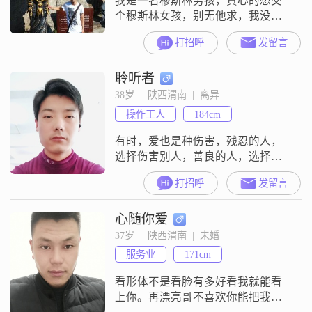
我是一名穆斯林男孩，真心的想交
个穆斯林女孩，别无他求，我没有
什么优越的条件，但是我有一颗真
打招呼
发留言
诚的心，会对你百般呵护，会无微
不至的关心你，让你每天都能开开
聆听者
心心的。在这里，希望能遇见我心
目中的您，期待您的出现，我在这
38岁  |  陕西渭南  |  离异
里等着你。赛俩目
操作工人
184cm
有时，爱也是种伤害，残忍的人，
选择伤害别人，善良的人，选择伤
害自己。
打招呼
发留言
心随你爱
37岁  |  陕西渭南  |  未婚
服务业
171cm
看形体不是看脸有多好看我就能看
上你。再漂亮哥不喜欢你能把我咋