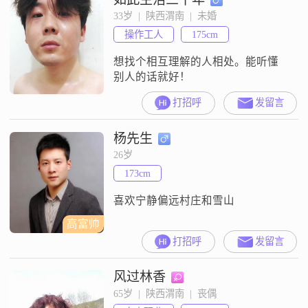
33岁  |  陕西渭南  |  未婚
操作工人
175cm
想找个相互理解的人相处。能听懂
别人的话就好！
打招呼
发留言
杨先生
26岁
173cm
喜欢宁静偏远村庄和雪山
高富帅
打招呼
发留言
风过林香
65岁  |  陕西渭南  |  丧偶