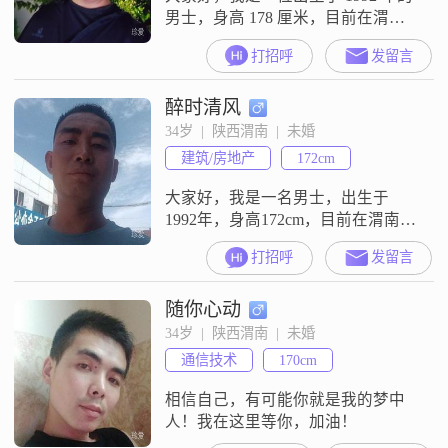
男士，身高 178 厘米，目前在渭南
工作##3002##我的月收入大概在
打招呼
发留言
3001 - 5000 元之间，学历是高中及
以下##3002##我觉得自己是个挺有
醉时清风
趣的人，幽默风趣是我的特点之一
##3002##在生活中，我有着很强的
34岁  |  陕西渭南  |  未婚
责任感，无论是对待家人还是朋
建筑/房地产
172cm
友，都会尽心尽力##3002#
大家好，我是一名男士，出生于
1992年，身高172cm，目前在渭南工
作##3002##我的月收入在3001到
打招呼
发留言
5000元之间，学历是中专##3002##
我性格稳重可靠，对待事情认真负
随你心动
责，不轻易放弃##3002##在生活
中，我总是保持乐观积极的态度，
34岁  |  陕西渭南  |  未婚
面对困难也能保持坚韧的心态
通信技术
170cm
##3002##我非常重视家庭，认为家
庭是生活中
相信自己，有可能你就是我的梦中
人！我在这里等你，加油！