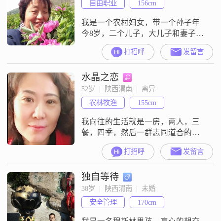
自由职业
156cm
我是一个农村妇女，带一个孙子年
今8岁，二个儿子，大儿子和妻子失
联，二儿子还未结婚在外打工。我
打招呼
发留言
想找个伴侣，能管我和孙子就行，
等大儿联系上了，孙孑的生活费用
水晶之恋
就不用再管，过好二人世界就行，
实话实说。
52岁  |  陕西渭南  |  离异
农林牧渔
155cm
我向往的生活就是一房，两人，三
餐，四季，然后一群志同道合的人
热热闹闹慢慢变老。很期待着我未
打招呼
发留言
来另一半的到来！
独自等待
38岁  |  陕西渭南  |  未婚
安全管理
170cm