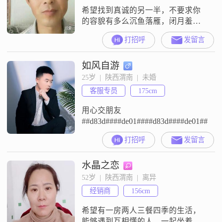
希望找到真诚的另一半，不要求你
的容貌有多么沉鱼落雁，闭月羞花;
但要求你要识大体，通大理。不那
打招呼
发留言
么太拜金主义者。（金钱不是万能
的，)彼此包容，相敬如宾。(实际年
如风自游
龄73年，由于在换二代身份证赶上
高峰期，导致身份证年龄出错
25岁  |  陕西渭南  |  未婚
了。）请年龄大的大姐自重勿扰，
客服专员
175cm
对号入座。
用心交朋友
##d83d####de01####d83d####de01####d
打招呼
发留言
水晶之恋
52岁  |  陕西渭南  |  离异
经销商
156cm
希望有一房两人三餐四季的生活，
能够遇到互相懂的人，一起坐着摇