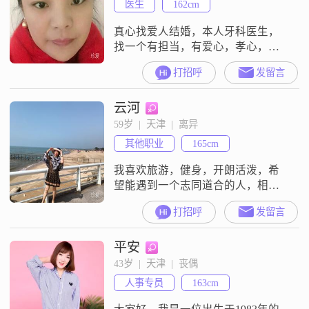
医生
162cm
真心找爱人结婚，本人牙科医生，
找一个有担当，有爱心，孝心，有
事业心的，（理财，现货的别给我
打招呼
发留言
写信，）不是已结婚目的勿扰，谢
谢
云河
59岁  |  天津  |  离异
其他职业
165cm
我喜欢旅游，健身，开朗活泼，希
望能遇到一个志同道合的人，相互
理解包容。
打招呼
发留言
平安
43岁  |  天津  |  丧偶
人事专员
163cm