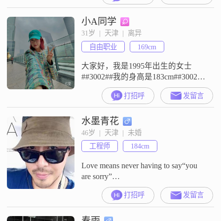
人海，希望遇见的你:身心健康，好
小A同学
人品，有责任心，阳光积极，有一
定经济基础，诚意脱单爱是点滴经
31岁  |  天津  |  离异
营，珍惜当下希望我们的遇见，能
自由职业
169cm
双向奔赴彼此关爱，找到心的归
属！不诚不婚，状态虚假男士拜
大家好，我是1995年出生的女士
托，请绕道而行~
##3002##我的身高是183cm##3002##
我现在在天津工作##3002##我的学
打招呼
发留言
历是大专##3002##我的月收入在
8001元到12000元之间##3002##我是
水墨青花
一个乐观积极的人##3002##我也是
一个真诚可靠的人##3002##我是一
46岁  |  天津  |  未婚
个热爱生活的人##3002##我来到这
工程师
184cm
Love means never having to say“you
are sorry”…
打招呼
发留言
春雨