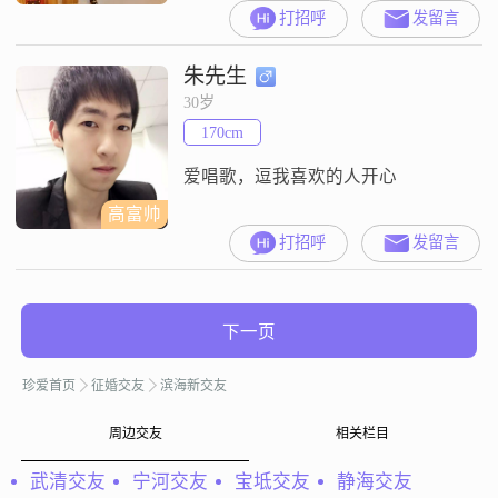
有能力好好爱自己和别人时就该全
打招呼
发留言
身心投入热情认真经营婚姻家庭。
始终相信人性本善，相信心灵契合
朱先生
的人可以产生爱情火花。
30岁
170cm
爱唱歌，逗我喜欢的人开心
高富帅
打招呼
发留言
下一页
珍爱首页
征婚交友
滨海新交友
周边交友
相关栏目
武清交友
宁河交友
宝坻交友
静海交友