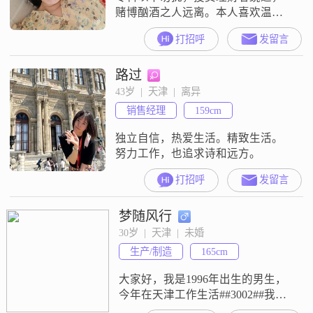
赌博酗酒之人远离。本人喜欢温和
儒雅理智，遇事能沟通交流，身高
打招呼
发留言
在175以上的男士。
路过
43岁  |  天津  |  离异
销售经理
159cm
独立自信，热爱生活。精致生活。
努力工作，也追求诗和远方。
打招呼
发留言
梦随风行
30岁  |  天津  |  未婚
生产/制造
165cm
大家好，我是1996年出生的男生，
今年在天津工作生活##3002##我的
身高是165cm，学历是大专，目前的