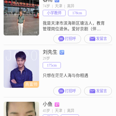
74岁  |  天津  |  离异
小学教师
178cm
我是天津市滨海新区塘沽人，教育
管理岗位退休。爱好京剧（伴
奏）、书法、旅游和中医养生。喜
打招呼
发留言
欢结交朋友，热爱生活，生活简
单，不吸烟。寻觅文化层次、兴趣
刘先生
爱好相近、真诚善良的女士为伴。
29岁
175cm
只想在茫茫人海与你相遇
高富帅
打招呼
发留言
小鱼
45岁  |  天津  |  离异