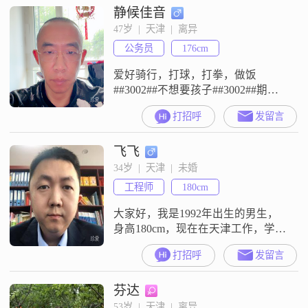
静候佳音
人，平时待人真诚可靠，大家都说
我乐观积极，我也确实是个开朗爱
47岁  |  天津  |  离异
笑的人##3002##我热爱生活，也一
公务员
176cm
直在追求事业上的成就，同时也喜
欢精致的生活状态
爱好骑行，打球，打拳，做饭
##3002##不想要孩子##3002##期待
在这里遇到合适的那个人##3002##
打招呼
发留言
飞飞
34岁  |  天津  |  未婚
工程师
180cm
大家好，我是1992年出生的男生，
身高180cm，现在在天津工作，学历
是大学本科##3002##我的月收入在
打招呼
发留言
5001到8000元这个区间##3002##性
格上我比较幽默风趣，平时相处起
芬达
来不会让人觉得沉闷##3002##我也
是一个耐心包容的人，对待事情和
53岁  |  天津  |  离异