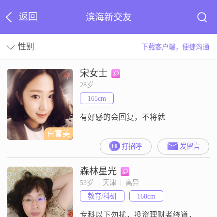
返回
滨海新交友
性别
下载客户端，便捷沟通
宋女士
28岁
165cm
有好感的会回复，不将就
白富美
打招呼
发留言
森林星光
53岁  |  天津  |  离异
教育/科研
168cm
专科以下勿扰，投资理财者绕道，