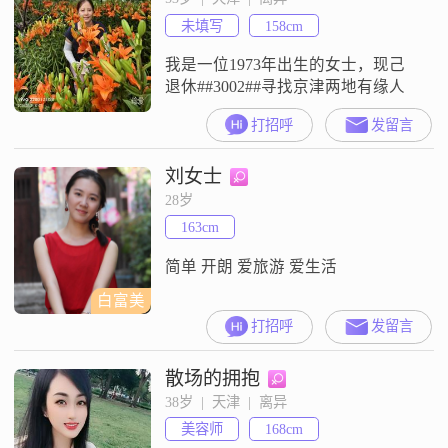
身边的人有足够的包容心##3002##
未填写
158cm
在感情观念上，我是家庭为重的人
我是一位1973年出生的女士，现己
退休##3002##寻找京津两地有缘人
打招呼
发留言
刘女士
28岁
163cm
简单 开朗 爱旅游 爱生活
白富美
打招呼
发留言
散场的拥抱
38岁  |  天津  |  离异
美容师
168cm