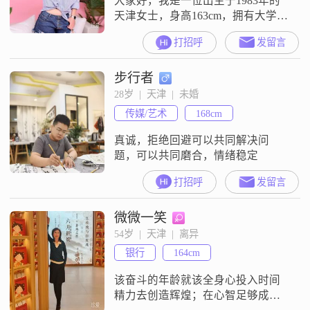
大家好，我是一位出生于1983年的
天津女士，身高163cm，拥有大学本
科学历##3002##目前，我在天津有
打招呼
发留言
一份稳定的工作，月收入在3001到
5000元之间##3002##我性格独立自
步行者
信，对待生活充满热情##3002##我
相信，只有通过自己的努力，才能
28岁  |  天津  |  未婚
实现自己的梦想和目标##3002##在
传媒/艺术
168cm
生活中，我真诚可靠，总是以诚待
真诚，拒绝回避可以共同解决问
题，可以共同磨合，情绪稳定
打招呼
发留言
微微一笑
54岁  |  天津  |  离异
银行
164cm
该奋斗的年龄就该全身心投入时间
精力去创造辉煌；在心智足够成熟