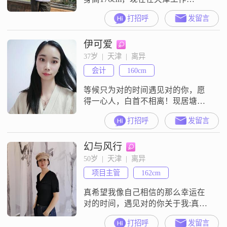
##3002##我的月收入在12001到
打招呼
发留言
20000元这个区间，学历是硕士
##3002##我平时是一个真诚相待的
伊可爱
人，对待感情和生活都希望用真心
去交流##3002##我平时喜欢打乒乓
37岁  |  天津  |  离异
球，也喜欢摄影摄像，会用镜头记
会计
160cm
录生活里的片段##3002##我比较看
重平衡工作
等候只为对的时间遇见对的你，愿
得一心人，白首不相离！现居塘
沽，海洋高新区工作，坦诚实在本
打招呼
发留言
分善良的人儿，想找一位顾家有责
任心人品好的男士，相伴一生! 非诚
幻与风行
勿扰!
50岁  |  天津  |  离异
项目主管
162cm
真希望我像自己相信的那么幸运在
对的时间，遇见对的你关于我:真诚
善良，身心健康，无不良嗜好，热
打招呼
发留言
爱生活、工作稳定，资料真实茫茫