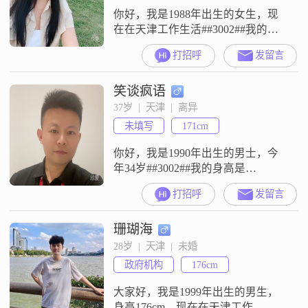
你好，我是1988年出生的女生，现
在在天津工作生活##3002##我的学
历是中专，自己有个店，离异单身
打招呼
发留言
关于我的性格，我觉得自己是一个
温柔体贴的人，平时也比较善解人
笑谈疯语
意##3002##大家都说我性格开朗，
平常总是爱笑，心态比较乐观积极
37岁  |  天津  |  离异
##3002##我也是一个独立自信的
未填写
171cm
人，能够很好地处理自己的生活和
工作##3002##我对
你好，我是1990年出生的男士，今
年34岁##3002##我的身高是
171cm##3002##我的学历是大学本科
打招呼
发留言
##3002##我现在的工作地点在天
津，月收入在12001元到20000元之
珊瑚海
间##3002##关于我个人的特点，资
料里写的是稳重可靠，责任感强，
28岁  |  天津  |  未婚
成熟稳重，真诚可靠##3002##这些
政府机构
176cm
是我性格里比较核心的部分#
大家好，我是1999年出生的男生，
身高176cm，现在在天津工作