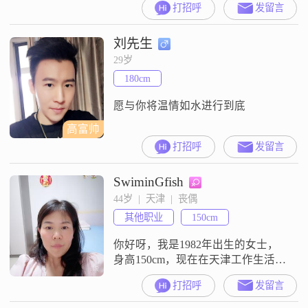
打招呼
发留言
月收入在5001元到8000元之间
##3002##我的性格比较成熟稳重，
刘先生
平时随和也挺容易相处，大家觉得
我责任感比较强，心态上乐观积极
29岁
##3002##我比较认同活在当下的想
180cm
法，也挺享受独处的时光，平时追
求简单的生活
愿与你将温情如水进行到底
高富帅
打招呼
发留言
SwiminGfish
44岁  |  天津  |  丧偶
其他职业
150cm
你好呀，我是1982年出生的女士，
身高150cm，现在在天津工作生活
##3002##我的月收入在3001到5000
打招呼
发留言
元之间，学历是高中及以下
##3002##性格上我是个温柔体贴的