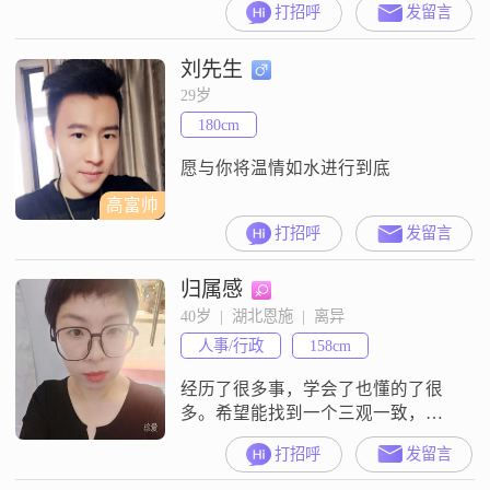
打招呼
发留言
刘先生
29岁
180cm
愿与你将温情如水进行到底
高富帅
打招呼
发留言
归属感
40岁  |  湖北恩施  |  离异
人事/行政
158cm
经历了很多事，学会了也懂的了很
多。希望能找到一个三观一致，有
事业心有共同话题，生活中能相互
打招呼
发留言
理解，相互支持，相互包容，其实
并没有完全合适得两个人，只是一