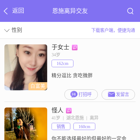
返回
恩施离异交友
性别
下载客户端，便捷沟通
于女士
34岁
162cm
精分逗比 贪吃微胖
白富美
打招呼
发留言
怪人
41岁  |  湖北恩施  |  离异
销售
160cm
你不能选择最好的但最好的一定会