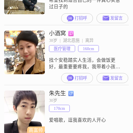
希望找到适合自己的一伴真心实意
过日子的
打招呼
发留言
小酒窝
38岁  |  湖北恩施  |  离异
医疗管理
160cm
找个安稳踏实人生活，会做饭更
好，最重要要疼我，我带着小孩，
希望能接纳我们
打招呼
发留言
朱先生
30岁
170cm
爱唱歌，逗我喜欢的人开心
高富帅