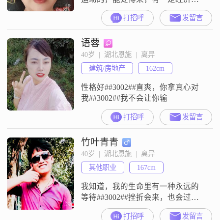
础，有车有房
打招呼
发留言
语蓉
40岁  |  湖北恩施  |  离异
建筑/房地产
162cm
性格好##3002##直爽，你拿真心对
我##3002##我不会让你输
打招呼
发留言
竹叶青青
40岁  |  湖北恩施  |  离异
其他职业
167cm
我知道，我的生命里有一种永远的
等待##3002##挫折会来，也会过
去，热泪会流下，也会收起，没有
打招呼
发留言
什么可以让我气馁，因为，我有着