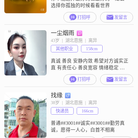
选择你孤独的时候看看世界
打招呼
发留言
一尘烟雨
43岁  |  湖北恩施  |  离异
其他职业
158cm
真诚 善良 安静内敛 希望对方诚实正
直 有责任心 善良宽容 情绪稳定 有
一定的经济基础
打招呼
发留言
找缘
38岁  |  湖北恩施  |  离异
快递员
166cm
普通##3001##诚实##3001##勤劳真
诚，愿得一人心，白首不相离