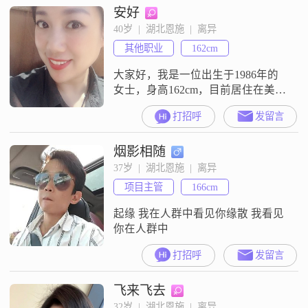
安好
个懂的包容迁就，一个懂的适可为
止，往往懂比爱更重要！在情感上
40岁  |  湖北恩施  |  离异
和生活中都希望能找到一份归属
其他职业
162cm
感！
大家好，我是一位出生于1986年的
女士，身高162cm，目前居住在美丽
的武汉。我的月收入在8001到12000
打招呼
发留言
元之间，虽然学历是高中及以下，
但我一直保持着积极向上的生活态
烟影相随
度。我性格温柔体贴，总是愿意倾
听他人的心声，乐于助人。我热爱
37岁  |  湖北恩施  |  离异
生活，乐观积极，无论遇到什么困
项目主管
166cm
难，都能以一颗平和的心去面对。
我独立自信，有自己的生活和兴趣
起缘 我在人群中看见你缘散 我看见
你在人群中
打招呼
发留言
飞来飞去
32岁  |  湖北恩施  |  离异