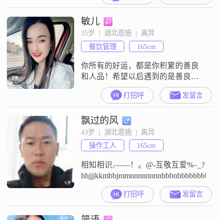
长长的一生，而妳，妳一定会来
敏儿
##3002##
35岁  |  湖北恩施  |  离异
餐饮管理
165cm
你所有的好运，都是你积累的善良
和人品！希望以后遇到的是善良温
柔的对方，双向奔赴的感情值得一
打招呼
发留言
生珍惜的！！
飘过的风
43岁  |  湖北恩施  |  离异
操作工人
165cm
相知相识,——！。@-互敬互爱%–_?
hhjjjkkmbbjmmnnnnnnnnbbbnbbbbbbbb
打招呼
发留言
简语