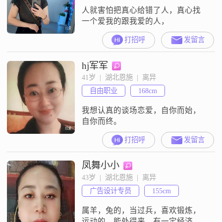
人就害怕把真心给错了人，真心找
一个爱我的跟我爱的人，
打招呼
发留言
hj军军
41岁  |  湖北恩施  |  离异
自由职业
168cm
我想认真的谈场恋爱，自你而始，
自你而终。
打招呼
发留言
凤舞小小
43岁  |  湖北恩施  |  离异
广告设计专员
155cm
属羊，兔的，当过兵，喜欢锻炼，
运动的，能处得来，有一定经济基