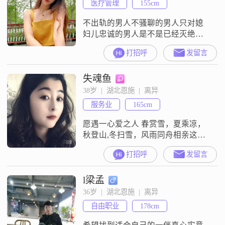
医疗管理
155cm
吗 远光中走来 你一身晴朗 身旁那么
不出轨的男人不骚聊的男人只对媳
妇儿忠诚的男人是不是已经灭绝
了？男人有媳妇儿也会骚聊，歪找
打招呼
发留言
对不对？
失魂鱼
38岁  |  湖北恩施  |  离异
服务业
165cm
愿遇一心爱之人 春赏雪，夏乘凉，
秋登山,冬扫雪，风雨同舟相亲这个
事吧##3001##很现实##3001##条件
打招呼
发留言
摆出来 就像找什么工作 什么条件对
应什么工作##3001##目标很明确 奔
l梁孟
着结婚去的##3001##想要爱情的甜
##3001##就得接受生活的苦 你牵线
36岁  |  湖北恩施  |  离异
##3001##我搭桥##3001##先了解
自由职业
178cm
##3001#