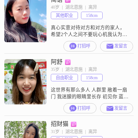
40岁  |  湖北恩施  |  离异
其他职业
158cm
真心实意对待对方和对方的家人，
希望2个人之间不要玩心机我认为两
个人过日子，性格很重要，门当户
打招呼
发留言
对也很重要，我是一个独立外向的
人，不接受小白脸类型，我是一个
阿舒
创业的人，如果你愿意跟我一起打
拼，可以，如果你不愿意，请你自
35岁  |  湖北恩施  |  离异
己有一份稳定的收入并且能为家庭
自由职业
158cm
全心全意付出，你能赚到超过我的
收入，我可以是贤妻良母，如果你
这世界有那么多人 人群里 敞着一扇
的收入比我低，请你
门 我迷朦的眼睛里长存 初见你 蓝色
清晨 这世界有那么多人 多幸运 我有
打招呼
发留言
个我们 这悠长命运中的晨昏 常让我
望远方出神 灰树叶飘转在池塘 看飞
招财猫
机轰的一声去远乡 光阴的长廊 脚步
声叫嚷 灯一亮 无人的空荡 晚风中闪
31岁  |  湖北恩施  |  离异
过 几帧从前啊 飞驰中旋转 已不见了