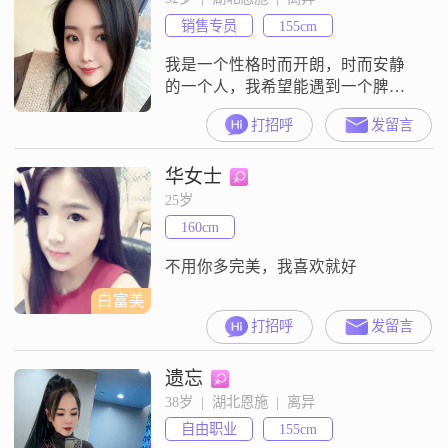
销售专员
155cm
我是一个性格时而开朗，时而安静
的一个人，我希望能遇到一个脾气
好会心疼人的伴侣，兴趣爱好就是
打招呼
发留言
能和喜欢的人一起出去旅游
##3002##
华女士
25岁
160cm
不用你多完美，我喜欢就好
白富美
打招呼
发留言
遗忘
38岁  |  湖北恩施  |  离异
自由职业
155cm