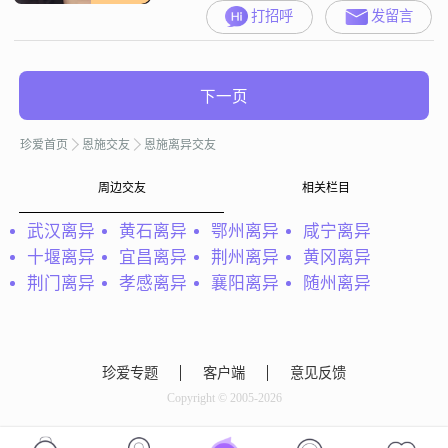
打招呼
发留言
下一页
珍爱首页
恩施交友
恩施离异交友
周边交友
相关栏目
武汉离异
黄石离异
鄂州离异
咸宁离异
十堰离异
宜昌离异
荆州离异
黄冈离异
荆门离异
孝感离异
襄阳离异
随州离异
珍爱专题
客户端
意见反馈
Copyright © 2005-2026