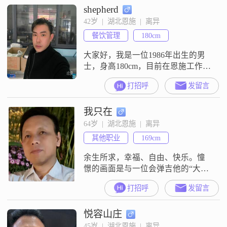
shepherd
强，做事情会认真对待##3002##和
大家相处的时候，我随和易相处，
42岁  |  湖北恩施  |  离异
没什么架子，喜欢用乐观积极的心
餐饮管理
180cm
态去面对生活##3002##我觉得生活
要活在
大家好，我是一位1986年出生的男
士，身高180cm，目前在恩施工作。
我的月收入在20001到50000元之
打招呼
发留言
间，学历是大专。我性格稳重可
靠，责任感强，总是以乐观积极的
我只在
态度面对生活。在与人相处时，我
耐心包容，随和易相处，真诚待
64岁  |  湖北恩施  |  离异
人，注重健康养生，认为家庭是最
其他职业
169cm
重要的。我追求事业成功，希望通
过自己的努力为家人创造更好的生
余生所求，幸福、自由、快乐。憧
活条件
憬的画面是与一位会弹吉他的“大女
孩”浪迹天涯，边走边唱。
打招呼
发留言
悦容山庄
45岁  |  湖北恩施  |  离异