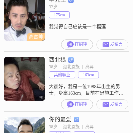
强，对待生活总是乐观积极
32岁
##3002##我认为家庭是生活的重
175cm
心，愿意为家人付出一切，也希望
未来的另一半能够理解和支
我觉得自己应该是一个榴莲
高富帅
打招呼
发留言
西北狼
38岁  |  湖北恩施  |  离异
其他职业
163cm
大家好，我是一位1988年出生的男
士，身高163cm，目前在恩施工作
##3002##我的月收入在5001到8000
打招呼
发留言
元之间，学历是高中及以下
##3002##虽然我的身高不算特别
你的最爱
高，但我相信，一个人的品质和能
力才是最重要的##3002##我是一个
38岁  |  湖北恩施  |  离异
责任感很强的人，无论是在工作还