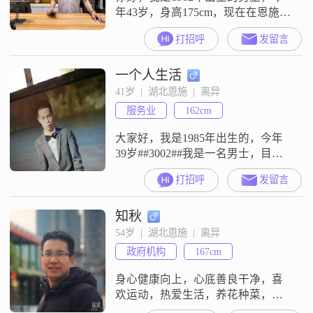
年43岁，身高175cm，现在在恩施这
边工作生活。我的学历是大专，目
打招呼
发留言
前月收入在50000元以上。性格上我
是一个稳重可靠的人，平时也很乐
一个人生活
观积极，对待事情真诚可靠。在事
业上我有自己的追求，一直努力追
41岁  |  湖北恩施  |  离异
求事业上的稳步发展，也习惯为生
服务业
162cm
活做好规划，不管是工作还是生
活，我都喜欢提前安排好，这样心
大家好，我是1985年出生的，今年
里更
39岁##3002##我是一名男士，目前
的工作地点在恩施##3002##我的身
打招呼
发留言
高是162cm##3002##关于学历，我是
高中及以下##3002##在收入方面，
知秋
我目前的月收入在3001元到5000元
这个区间##3002##在性格和为人处
54岁  |  湖北恩施  |  离异
世方面，身边的人都觉得我是一个
政府机构
167cm
稳重可靠的人##30
身心健康向上，心底善良干净，喜
欢运动，热爱生活，养花种菜，一
日三餐四季相伴，听风赏月看世界