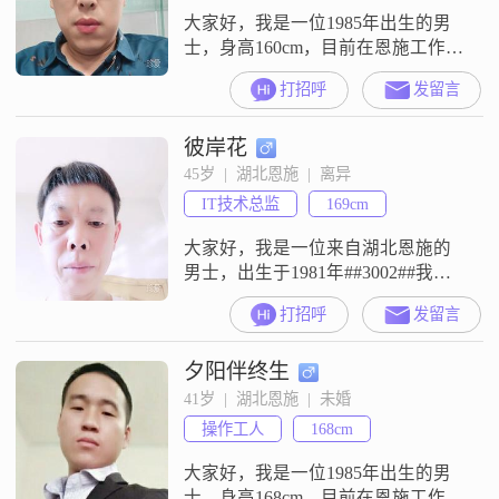
团，是项目负责人，目前在湖北G50
大家好，我是一位1985年出生的男
沪渝高速宜昌至恩施
士，身高160cm，目前在恩施工作。
我的月收入在8001到12000元之间，
打招呼
发留言
学历是高中及以下。我性格稳重可
靠，真诚待人，勤俭节约，有很强
彼岸花
的责任感。在生活中，我随和易相
处，耐心包容，乐观积极，对待事
45岁  |  湖北恩施  |  离异
物总是成熟稳重，家庭对我来说非
IT技术总监
169cm
常重要。我有一个爱好，那就是跑
步。我喜欢在清晨或者傍晚的时候
大家好，我是一位来自湖北恩施的
男士，出生于1981年##3002##我的
身高大约是169厘米，可能在高个子
打招呼
发留言
云集的人群中显得稍微矮了一点，
但我相信，身高并不是衡量一个人
夕阳伴终生
的全部标准##3002##目前，我的月
收入在3000元以下，虽然不算富
41岁  |  湖北恩施  |  未婚
裕，但我足够努力，也相信通过我
操作工人
168cm
们共同的努力，未来的日子一定会
越来越好##3002##
大家好，我是一位1985年出生的男
士，身高168cm，目前在恩施工作