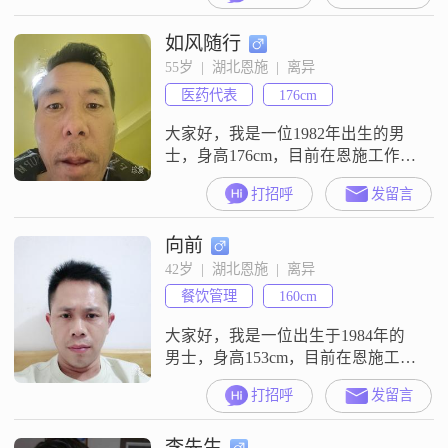
我性格稳重可靠，对待事情非常耐
如风随行
心，也很包容##3002##在生活中，
我比较勤俭节约，不喜欢浪费
55岁  |  湖北恩施  |  离异
##3002##我热衷于自我提升，经常
医药代表
176cm
会看一些书或者参加一些培训课程
##3
大家好，我是一位1982年出生的男
士，身高176cm，目前在恩施工作
##3002##我的月收入在12001到
打招呼
发留言
20000元之间，拥有大专学历
##3002##我性格稳重可靠，责任感
向前
强，真诚待人##3002##在生活中，
我一直秉持着认真负责的态度，对
42岁  |  湖北恩施  |  离异
待工作和家庭都非常用心##3002##
餐饮管理
160cm
我认为自己是一个比较传统的人，
重视家庭
大家好，我是一位出生于1984年的
男士，身高153cm，目前在恩施工作
##3002##我的月收入在3001到5000
打招呼
发留言
元之间，学历为高中及以下
##3002##我性格成熟稳重，待人真
李先生
诚可靠，非常重视家庭，责任感