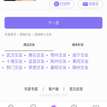
打招呼
发留言
下一页
珍爱首页
恩施交友
恩施男士交友
周边交友
相关栏目
武汉交友
黄石交友
鄂州交友
咸宁交友
十堰交友
宜昌交友
荆州交友
黄冈交友
荆门交友
孝感交友
襄阳交友
随州交友
珍爱专题
客户端
意见反馈
Copyright © 2005-2026