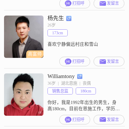
打招呼
发留言
～
杨先生
26岁
173cm
喜欢宁静偏远村庄和雪山
高富帅
打招呼
发留言
Williamtony
36岁  |  湖北恩施  |  丧偶
销售总监
180cm
你好，我是1992年出生的男生，身
高180cm，目前在恩施工作，学历是
大学本科，月收入在12001到20000
打招呼
发留言
元之间##3002##性格方面，我是一
个稳重可靠的人，平时责任感比较