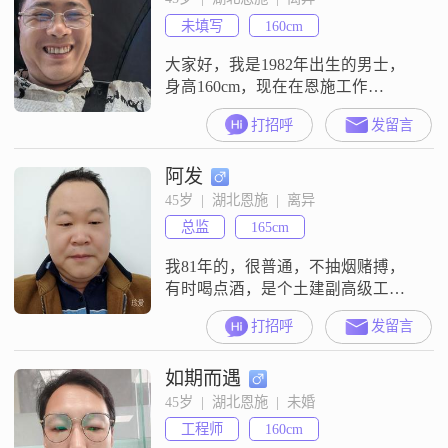
未填写
160cm
大家好，我是1982年出生的男士，
身高160cm，现在在恩施工作
##3002##我的月收入在12001到
打招呼
发留言
20000元之间，学历是高中及以下
##3002##我这个人性格比较直接，
阿发
平时热情开朗，也善于沟通，有什
么想法都会直说，不喜欢绕弯子
45岁  |  湖北恩施  |  离异
##3002##在感情里，我觉得三观契
总监
165cm
合很重要，也希望两个人能互相支
持##3001##
我81年的，很普通，不抽烟赌搏，
有时喝点酒，是个土建副高级工程
师，主要从事高速公路土建、机电
打招呼
发留言
施工监理和市政房建施工监理工
作，是公路工程一级建造师、广西
如期而遇
房建市政水利二级建造师，交通部
建设部监理工程师，道路桥隧检测
45岁  |  湖北恩施  |  未婚
工程师，原来在南宁国企总部上
工程师
160cm
班，现在刚回家乡加入湖北交投集