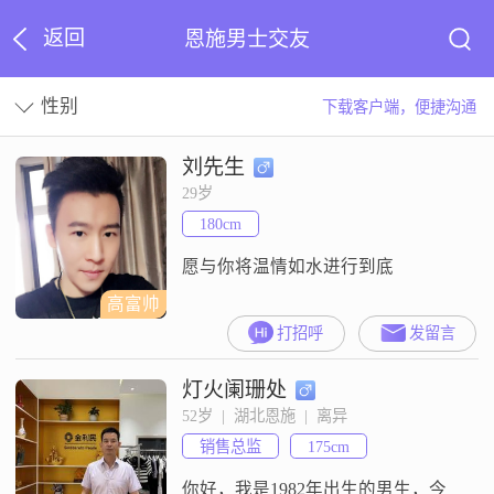
返回
恩施男士交友
性别
下载客户端，便捷沟通
刘先生
29岁
180cm
愿与你将温情如水进行到底
高富帅
打招呼
发留言
灯火阑珊处
52岁  |  湖北恩施  |  离异
销售总监
175cm
你好，我是1982年出生的男生，今