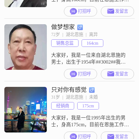
##3002##我的月收入在8001到12000
打招呼
发留言
元之间，虽然学历是高中及以下，
但我一直以真诚可靠的态度对待生
做梦想家
活和工作##3002##我性格成熟稳
重，责任感强，始终把家庭放在第
72岁  |  湖北恩施  |  离异
一位##3002##我为人随和易相处，
销售总监
164cm
善于倾听和理解他人，有耐心且包
容心强##
大家好，我是一位来自湖北恩施的
男士，出生于1954年##3002##我的
身高大约是164厘米，可能在人群中
打招呼
发留言
不是特别显眼，但我相信，一个人
的魅力并不仅仅取决于外在的身高
只对你有感觉
##3002##我目前的月收入在3000元
以下，虽然不算富裕，但我一直秉
31岁  |  湖北恩施  |  未婚
持着稳重可靠的原则，努力工作，
经销商
175cm
尽力过好自己的生活##3002##我的
学历是高中及以
大家好，我是一位1995年出生的男
士，身高175cm，目前在恩施工作
##3002##我的月收入在12001到
打招呼
发留言
20000元之间，学历是大专##3002##