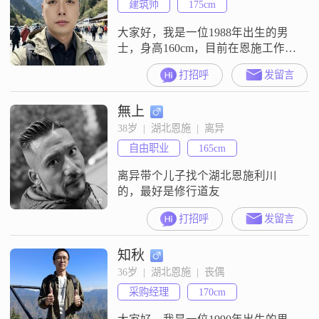
建筑师
175cm
是生活中，我都会尽自己最大的努
力去完成任务和责任
大家好，我是一位1988年出生的男
士，身高160cm，目前在恩施工作
##3002##我的月收入在5001到8000
打招呼
发留言
元之间，学历是中专##3002##我性
格上比较耐心包容，稳重可靠，随
無上
和易相处##3002##我认为成熟稳重
是很重要的品质，家庭对我来说也
38岁  |  湖北恩施  |  离异
非常重要，我会把家庭放在第一位
自由职业
165cm
##3002##我对待人真诚可靠，希望
在
离异带个儿子找个湖北恩施利川
的，最好是修行道友
打招呼
发留言
知秋
36岁  |  湖北恩施  |  丧偶
采购经理
170cm