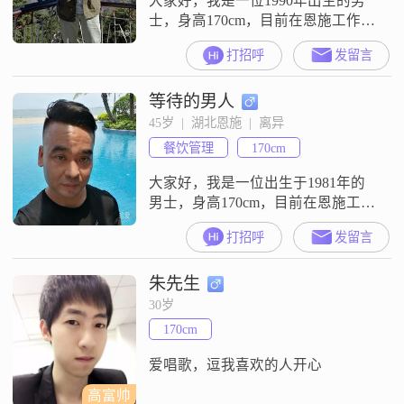
大家好，我是一位1990年出生的男
士，身高170cm，目前在恩施工作。
我的月收入在12001到20000元之
打招呼
发留言
间，拥有大学本科学历。在性格方
面，我自认为是一个稳重可靠的
等待的男人
人，责任感强，对待事情认真负
责。在生活中，我展现出很强的耐
45岁  |  湖北恩施  |  离异
心和包容心，能够理解和接纳不同
餐饮管理
170cm
的观点和想法。此外，我还是一个
勤俭节约的人，不铺张浪费，注重
大家好，我是一位出生于1981年的
理性消
男士，身高170cm，目前在恩施工
作。我的月收入在8001到12000元之
打招呼
发留言
间，虽然学历是高中及以下，但我
一直保持着学习和进步的态度。性
朱先生
格方面，我比较耐心包容，不容易
发脾气，懂得退让和理解他人。我
30岁
认为成熟稳重是很重要的品质，所
170cm
以我在处理事情时会尽量冷静和理
智。平时我也很随和易相处，喜欢
爱唱歌，逗我喜欢的人开心
和
高富帅