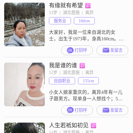
有缘就有希望
入能有 8000元以上，做个体经营，
经济上还算比较独立的。我觉得自
53岁  |  湖北恩施  |  离异
己最大的特点就是温柔体贴，懂得
服务业
160cm
照顾他人的感受。同时我也独立自
信，能够处理好生活中的各种事情
大家好，我是一位来自湖北的女
士，出生于1973年，身高160cm。我
性格温柔体贴，善解人意，总是能
打招呼
发留言
设身处地地为他人着想。在生活
中，我独立自信，乐观积极，面对
我是谁的谁
困难时总能保持坚韧不拔的态度。
我的学历是中专，虽然不是很高，
52岁  |  湖北恩施  |  离异
但我一直在努力提升自己，通过不
自由职业
155cm
断学习和实践来丰富自己的知识和
经验。目前，我的月收入在3000元
小女人娘家重庆的，离异4年有一儿
以上，但我
子跟男方。现单身一人想找个；50
一一60岁左右有独立住房无负担重
打招呼
发留言
情专一体贴细心的男仕为伴。如果
认定了你:往后余生陪你一起哭一起
人生若袛如初见
笑一起玩一起闹，你在哪儿哪里就
是我的家。我不是会员看不到你们
54岁  |  湖北恩施  |  离异