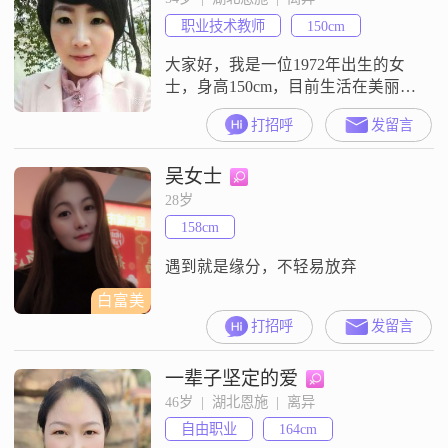
的信息。
职业技术教师
150cm
大家好，我是一位1972年出生的女
士，身高150cm，目前生活在美丽的
恩施。我拥有大专学历，在工作中
打招呼
发留言
勤奋努力，月收入在5000到10000元
之间。我性格开朗，总是爱笑，善
吴女士
于理解他人的感受，随和易相处。
热爱生活的我，喜欢精致的生活方
28岁
式，无论是日常的小细节还是偶尔
158cm
的特别安排，都能让我感到满足和
快乐。在生活中，我温柔体贴，乐
遇到就是缘分，不轻易放弃
白富美
打招呼
发留言
一辈子坚定的爱
46岁  |  湖北恩施  |  离异
自由职业
164cm