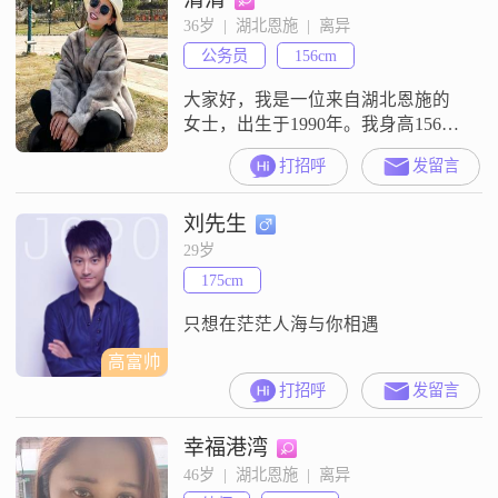
5000元之间，虽然不算特别富裕，
36岁  |  湖北恩施  |  离异
但我能够自给自足，并且有一定的
公务员
156cm
经济基础##3002##我的学历是高中
及以下，但
大家好，我是一位来自湖北恩施的
女士，出生于1990年。我身高156厘
米，月收入在5001到8000元之间，
打招呼
发留言
拥有大专学历。在生活中，我一直
秉持着真诚可靠的原则，认为互相
刘先生
尊重是建立良好关系的基础。我特
别注重安全感，希望与伴侣能够建
29岁
立一个稳定而温馨的家庭。我性格
175cm
随和，容易相处，喜欢与人交流。
在健康管理方面，我有一定的意
只想在茫茫人海与你相遇
识，平
高富帅
打招呼
发留言
幸福港湾
46岁  |  湖北恩施  |  离异