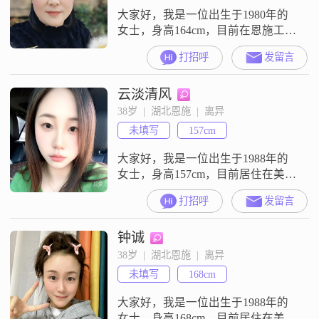
大家好，我是一位出生于1980年的
女士，身高164cm，目前在恩施工作
##3002##我的月收入在3001到5000
打招呼
发留言
元之间，学历为高中及以下
##3002##我性格理性冷静，在生活
云淡清风
中非常注重仪式感，追求简单而真
实的幸福##3002##平时我喜欢美食
38岁  |  湖北恩施  |  离异
烹饪，也喜欢登山徒步，这些活动
未填写
157cm
让我感到充实和快乐##3002##我认
为在感
大家好，我是一位出生于1988年的
女士，身高157cm，目前居住在美丽
的恩施##3002##我拥有大学本科学
打招呼
发留言
历，在工作中勤奋努力，月收入在
20001到50000元之间##3002##我性
钟诚
格开朗，总是爱笑，面对生活中的
各种挑战，我总能保持乐观积极的
38岁  |  湖北恩施  |  离异
态度##3002##我相信，善良和真诚
未填写
168cm
是人与人之间最基本的桥梁，所以
我一直
大家好，我是一位出生于1988年的
女士，身高168cm，目前居住在美丽