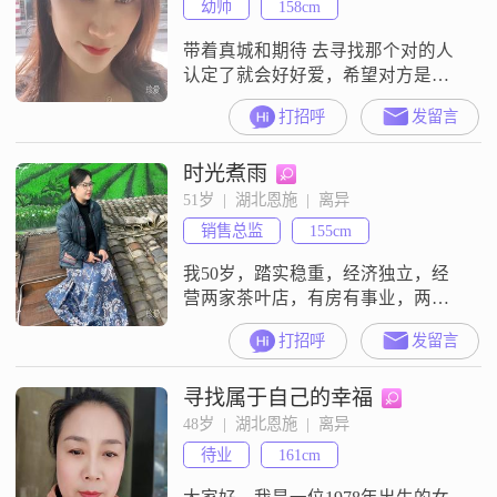
幼师
158cm
带着真城和期待 去寻找那个对的人
认定了就会好好爱，希望对方是一
个有担当 有责任心，脾气好点的，
打招呼
发留言
懂得包容和理解的人。我的会员已
过期回不了信息
时光煮雨
51岁  |  湖北恩施  |  离异
销售总监
155cm
我50岁，踏实稳重，经济独立，经
营两家茶叶店，有房有事业，两个
女儿懂事独立。后半生想找一位条
打招呼
发留言
件优于我、经济稳定、有能力、有
人脉，能彼此扶持、互相成就、真
寻找属于自己的幸福
心实意过日子的伴侣。不画饼、不
敷衍、不消耗，人品端正、做事靠
48岁  |  湖北恩施  |  离异
谱、懂得尊重与珍惜。我能同甘共
待业
161cm
苦，也希望你能为我遮风挡雨。非
诚勿扰。