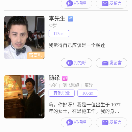
打招呼
发留言
作##3002##我的学历是高中及以下
##3002##我是一个随和易相处的
李先生
人，平时性格比较温柔体贴，也比
较善解人意##3002##在与人交往的
32岁
过程中，我是一个真诚可靠的人
175cm
##3002##我目前是单身状态，
我觉得自己应该是一个榴莲
高富帅
打招呼
发留言
随缘
49岁  |  湖北恩施  |  离异
其他职业
160cm
嗨，你好呀！我是一位出生于 1977
年的女士，在恩施工作。我的身高
大概 160cm，虽然学历是高中及以
打招呼
发留言
下，但我相信这并不影响我去好好
经营生活和感情。我现在每个月收