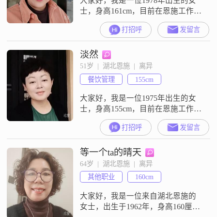
大家好，我是一位1978年出生的女
士，身高161cm，目前在恩施工作
##3002##我的月收入在12001到
打招呼
发留言
20000元之间，虽然学历是中专，但
我一直保持着独立自信的生活态度
淡然
##3002##我相信，生活中的每一天
都充满了希望和可能##3002##我性
51岁  |  湖北恩施  |  离异
格真诚可靠，对待每一个人都充满
餐饮管理
155cm
热情和耐心##3002##我热爱生活，
喜
大家好，我是一位1975年出生的女
士，身高155cm，目前在恩施工作
##3002##我的月收入在5001到8000
打招呼
发留言
元之间，学历是大专##3002##我性
格开朗，总是爱笑，喜欢用乐观的
等一个ta的晴天
态度面对生活中的各种挑战
##3002##在生活中，我非常独立和
64岁  |  湖北恩施  |  离异
自信，追求事业上的成就，同时也
其他职业
160cm
懂得享受当下的美好时光##3002##
我热爱生
大家好，我是一位来自湖北恩施的
女士，出生于1962年，身高160厘米