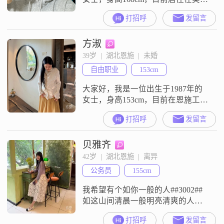
的恩施##3002##我拥有大学本科学
打招呼
发留言
历，在工作中勤奋努力，月收入在
5001到8000元之间##3002##我性格
方淑
温和，善解人意，总是能够设身处
地地为他人着想，富有同理心是我
39岁  |  湖北恩施  |  未婚
与人交往的一大特点##3002##在生
自由职业
153cm
活中，我注重个人成长和事业的发
展，追求
大家好，我是一位出生于1987年的
女士，身高153cm，目前在恩施工作
##3002##我的月收入在12001到
打招呼
发留言
20000元之间，虽然学历是高中及以
下，但我一直保持着积极向上的生
贝雅齐
活态度##3002##我性格温柔体贴，
善解人意，随和易相处，总是希望
42岁  |  湖北恩施  |  离异
能站在他人的角度去考虑问题，富
公务员
155cm
有同理心##3002##我对待生活非常
细腻敏感
我希望有个如你一般的人##3002##
如这山间清晨一般明亮清爽的人，
如奔赴古城道路上阳光一般的人，
打招呼
发留言
温暖而不炙热，覆盖我所有肌肤