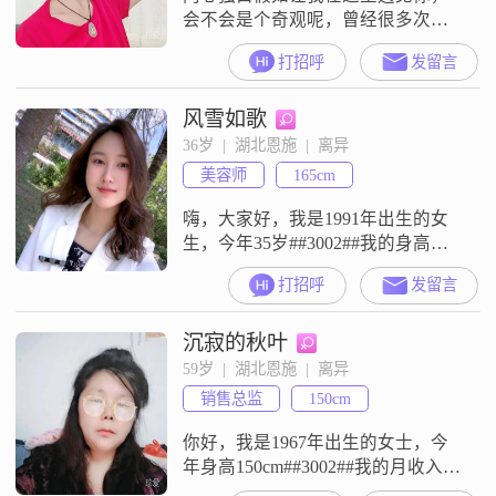
会不会是个奇观呢，曾经很多次幻
想过将来另一半的样子，模糊而亲
打招呼
发留言
切，寻寻至今，我才相信，爱情终
究是缘分，茫茫人海两个人的相识
风雪如歌
相爱，本身就是一种巧合，你会是
我的那个巧合吗？我刚注册这个平
36岁  |  湖北恩施  |  离异
台，里面的很多东西都不会弄，如
美容师
165cm
果没有及时回复请谅解。
嗨，大家好，我是1991年出生的女
生，今年35岁##3002##我的身高是
165cm，目前在恩施这边工作生活
打招呼
发留言
##3002##关于收入情况，我每个月
的收入大概在8001到12000元这个区
沉寂的秋叶
间##3002##学历是高中及以下
##3002##做中医养生行业，喜欢研
59岁  |  湖北恩施  |  离异
究中医##3002##喜欢种花种菜，喜
销售总监
150cm
欢自己做饭，比较热爱生活
你好，我是1967年出生的女士，今
年身高150cm##3002##我的月收入在
3001到5000元之间，现在在恩施工