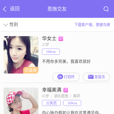
返回
恩施交友
性别
下载客户端，便捷沟通
华女士
25岁
160cm
不用你多完美，我喜欢就好
白富美
打招呼
发留言
幸福美满
63岁  |  湖北恩施  |  离异
公务员
160cm
内心独白假如让我在这里遇见你，