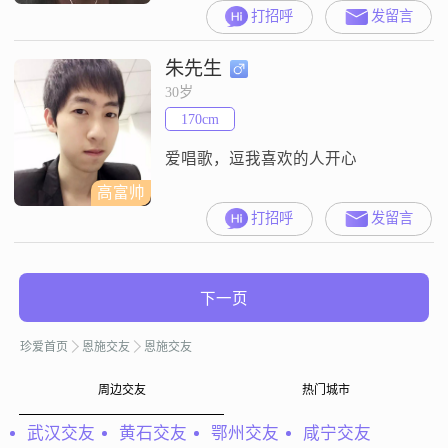
##3002##我的月收入在3001到5000
打招呼
发留言
元之间，目前仍在工作中##3002##
虽然我的学历是高中及以下，但我
朱先生
一直保持着积极向上的生活态度
##3002##我性格温柔体贴，善解人
30岁
意，总是愿意倾听他人的心声
170cm
##3002##我开朗爱笑，独立自信，
真诚可靠
爱唱歌，逗我喜欢的人开心
高富帅
打招呼
发留言
下一页
珍爱首页
恩施交友
恩施交友
周边交友
热门城市
武汉交友
黄石交友
鄂州交友
咸宁交友