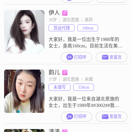
##3002##由起点到夜晚，由山野到
伊人
书房，一切问题的答案都很简单
##3002##我希望有个如你一般的
38岁  |  湖北恩施  |  离异
人，贯彻未来，数遍生命的公路牌
货运代理
160cm
##3002##
大家好，我是一位出生于1988年的
女士，身高160cm，目前生活在美丽
的恩施##3002##我的学历是中专，
打招呼
发留言
现在从事着一份让我感到满足的工
作，月收入在3001到5000元之间
韵儿
##3002##我性格中最为人称道的是
我的善解人意和真诚可靠##3002##
37岁  |  湖北恩施  |  未婚
在生活中，我总是尽力去理解他人
未填写
158cm
的感受和需求，用我的真诚去赢得
朋友和家人
大家好，我是一位来自湖北恩施的
女士，出生于1989年##3002##我的
身高是158厘米，虽然不算特别高，
打招呼
发留言
但我相信身高并不是最重要的，重
要的是我们的心灵相通和相互理解
清清
##3002##我目前的月收入在3001到