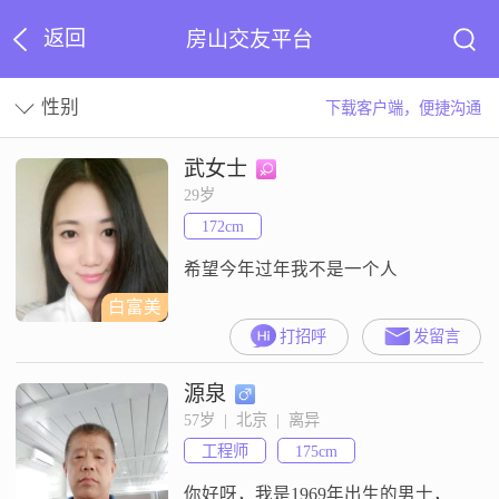
返回
房山交友平台
性别
下载客户端，便捷沟通
武女士
29岁
172cm
希望今年过年我不是一个人
白富美
打招呼
发留言
源泉
57岁  |  北京  |  离异
工程师
175cm
你好呀，我是1969年出生的男士，