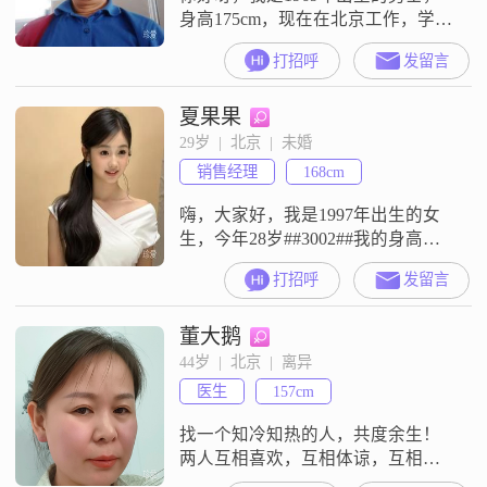
身高175cm，现在在北京工作，学历
是大学本科，月收入在8001到12000
打招呼
发留言
元这个范围##3002##性格上我给自
己总结了几点：平时做事稳重可
夏果果
靠，也有幽默风趣的一面，性格外
向健谈，一直保持乐观积极的状态
29岁  |  北京  |  未婚
##3002##和大家相处的时候随和易
销售经理
168cm
相处，为人真诚可靠，不管对事还
是对人都有耐心包
嗨，大家好，我是1997年出生的女
生，今年28岁##3002##我的身高是
168cm##3002##目前我的工作地点在
打招呼
发留言
北京，学历是大学本科，月收入在
12001到20000元之间##3002##关于
董大鹅
我的性格和生活状态，大家都说我
是个开朗爱笑的人，平时也很真诚
44岁  |  北京  |  离异
可靠##3002##我热爱生活，也很享
医生
157cm
受慢节奏的日子##3002
找一个知冷知热的人，共度余生！
两人互相喜欢，互相体谅，互相支
持，互相扶持！三观正且一致！你