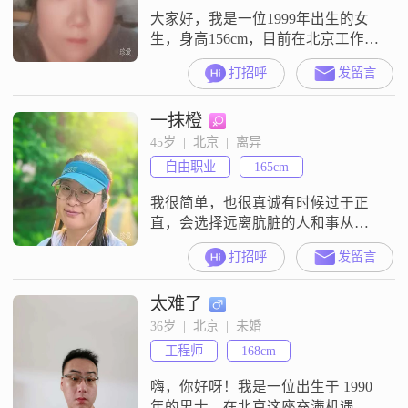
大家好，我是一位1999年出生的女
生，身高156cm，目前在北京工作，
月收入3000元以下##3002##我拥有
打招呼
发留言
大学本科学历，性格温柔体贴，善
解人意，总是愿意倾听他人的心声
一抹橙
##3002##我开朗爱笑，乐观积极，
面对生活中的困难总能保持一颗平
45岁  |  北京  |  离异
和的心##3002##我热爱家居装饰布
自由职业
165cm
置，喜欢把自己的小窝打造得温馨
舒适##30
我很简单，也很真诚有时候过于正
直，会选择远离肮脏的人和事从来
没有想过人到中年会改变人生路线
打招呼
发留言
还好，孩子长大了，我也内心更成
熟了希望能找到一个平平淡淡，相
太难了
知相伴的人
36岁  |  北京  |  未婚
工程师
168cm
嗨，你好呀！我是一位出生于 1990
年的男士，在北京这座充满机遇与