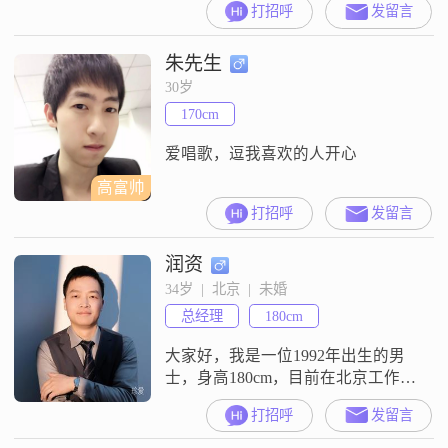
打招呼
发留言
有责任，我有品质！你有情怀，我
有柔情！你有担当，我有素养！必
朱先生
须是对的人，对的事，才能在一
起！
30岁
170cm
爱唱歌，逗我喜欢的人开心
高富帅
打招呼
发留言
润资
34岁  |  北京  |  未婚
总经理
180cm
大家好，我是一位1992年出生的男
士，身高180cm，目前在北京工作，
月收入在8001到12000元之间。我拥
打招呼
发留言
有硕士学位，平时喜欢以幽默风趣
的方式与人交流，这让我在朋友圈