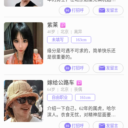
挑战的城市努力打拼##3002##我身
打招呼
发留言
高 168cm，虽然不算特别高大，但
我相信内在的品质更重要##3002##
紫莱
目前我的月收入在 8001 - 12000 元之
间，能保证生活的基本开销，也有
40岁  |  北京  |  离异
一定的经济基础去做一些自己喜欢
未填写
163cm
的事情##3002##我学历是大
缘分是可遇不可求的，简单快乐还
是很重要的。
打招呼
发留言
嫁给公路车
64岁  |  北京  |  丧偶
自由职业
161cm
介绍一下自己，62年的属虎，哈尔
滨人。衣食无忧，对精神层面要求
高于物质需求，不会向下兼容那
打招呼
发留言
种，宁可自己孤独而不寂寞的呆