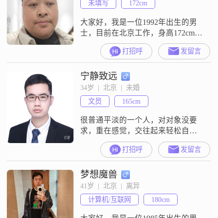
未填写
172cm
大家好，我是一位1992年出生的男
士，目前在北京工作，身高172cm，
月收入在8001到12000元之间，拥有
打招呼
发留言
大学本科学历##3002##我性格稳重
可靠，幽默风趣，对待事情有很强
宁静致远
的责任感，始终认为家庭是最重要
的##3002##我这个人随和易相处，
34岁  |  北京  |  未婚
不喜欢过于复杂的人际关系，更喜
文员
165cm
欢简单直接的交流方式##3002##在
生活中
很普通平淡的一个人，对对象没要
求，重在感觉，交往起来轻松自由
愉悦就行，骗子请绕道，本人介绍
打招呼
发留言
都是真实的。具体情况:有份普通文
职工作，准职业股民，善理财，投
梦想魔兽
资收益远超工资，比普通上班族要
宽裕一些，但远算不上富裕。不喜
41岁  |  北京  |  离异
欢长时间闲聊，感觉不错最好能赶
计算机/互联网
180cm
紧约出来见面，遇到有聊得来但不
适合做对象的，我也乐意多结交一