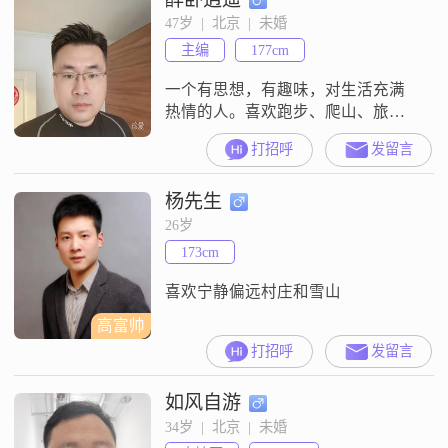
生活中的各种挑战，总能保持乐观
47岁  |  北京  |  未婚
积极的态度。我认为成熟稳重是非
主编
177cm
常重要的品质，这让我在处理问题
时能够更加冷静和理智。我对待感
一个有思想，有趣味，对生活充满
情
热情的人。喜欢跑步、爬山、旅
行，热衷在城市小巷和乡村田野漫
打招呼
发留言
步，对风景与美食有着浓厚的兴
致，同时也享受打扫卫生，做饭等
杨先生
家务小事的乐趣……有规律的运动
习惯，日常跑步10公里起；阅读量
26岁
和信息量积累较大，涉猎广泛，能
173cm
和大多数人找到共同话题；会因为
错过一次晚霞遗憾多日，也会为了
喜欢宁静偏远村庄和雪山
一处好风景不怕舟车劳顿
高富帅
打招呼
发留言
如风自游
34岁  |  北京  |  未婚