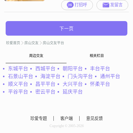
静可动喜欢看书，去图书馆，做手
打招呼
发留言
工爬山聚餐旅游，喜欢花草书香气
息文艺文创市集，对传统文化古代
雅文化感兴趣，喜欢学习热爱生活
一半文艺一半大大咧咧向往田园生
下一页
活老了想采菊东篱下悠然见南山的
生活，希望在这个喧闹的世界可以
珍爱首页
房山交友
房山交友平台
遇到朴素真切的灵魂，一起做饭研
究美好生活，踏踏实实
周边交友
相关栏目
东城平台
西城平台
朝阳平台
丰台平台
石景山平台
海淀平台
门头沟平台
通州平台
顺义平台
昌平平台
大兴平台
怀柔平台
平谷平台
密云平台
延庆平台
珍爱专题
客户端
意见反馈
Copyright © 2005-2026