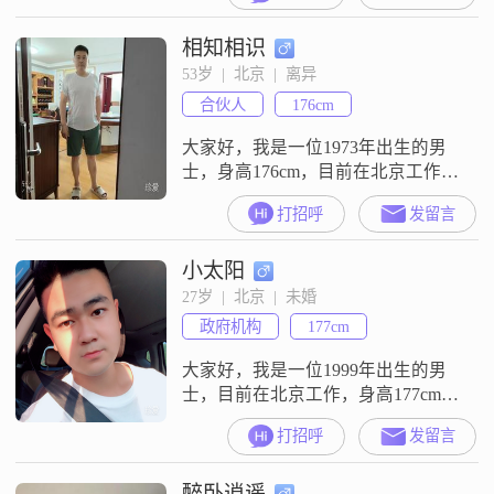
着。1.自律不仅在体重管理上，也体
相知相识
现在饮食上喜欢花时间给自己做营
养餐，为自己投资，培养兴趣爱
53岁  |  北京  |  离异
好，并且愿意长期坚持2.性格比较温
合伙人
176cm
和。没有攻击性绿色环保，无毒无
害那种3.情绪稳定 允许情绪短时间
大家好，我是一位1973年出生的男
波动，但会
士，身高176cm，目前在北京工作，
月收入超过50000元。我拥有大学本
打招呼
发留言
科学历，性格稳重可靠，自信果
断，有很强的责任感和耐心包容
小太阳
心。在生活中，我始终保持乐观积
极的态度，追求事业上的成功，同
27岁  |  北京  |  未婚
时也非常注重健康养生和生活品
政府机构
177cm
质。我喜欢外出旅行，通过旅行拓
宽视野，体验不同的文化和风土人
大家好，我是一位1999年出生的男
情。我认为
士，目前在北京工作，身高177cm，
拥有大专学历。我的月收入在5001
打招呼
发留言
到8000元之间，虽然不算特别高，
但足以让我过上稳定的生活。我性
醉卧逍遥
格稳重可靠，做事自信果断，面对