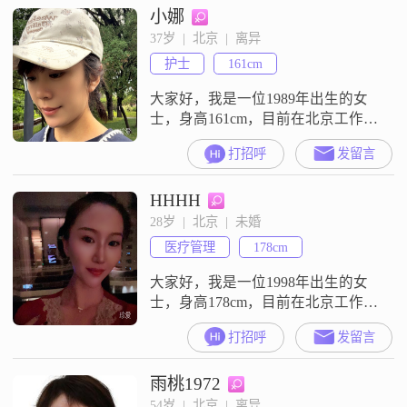
小娜
中颇受欢迎。我性格自信果断，做
事情总是有条有理，不喜欢拖泥带
37岁  |  北京  |  离异
水。责任感强是我认为自己很重要
护士
161cm
的一点，无论是对工作还是对生
活，我都会尽力去承担和负责。我
大家好，我是一位1989年出生的女
总
士，身高161cm，目前在北京工作，
月收入在5001到8000元之间
打招呼
发留言
##3002##我拥有大学本科学历，平
时在工作中努力进取，不断追求事
HHHH
业上的成就##3002##在生活中，我
性格温柔体贴，善解人意，总是希
28岁  |  北京  |  未婚
望能给身边的人带来温暖和关怀
医疗管理
178cm
##3002##我开朗爱笑，乐观积极的
态度让我能够面对
大家好，我是一位1998年出生的女
士，身高178cm，目前在北京工作，
月收入在8001到12000元之间，拥有
打招呼
发留言
大学本科学历##3002##我性格开
朗，总是爱笑，对待生活充满热情
雨桃1972
和积极的态度##3002##我很善解人
意，富有同理心，能够理解和尊重
54岁  |  北京  |  离异