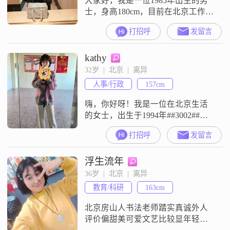
大家好，我是一位1985年出生的男
个有品味的朋友。独
士，身高180cm，目前在北京工作，
月收入在20001到50000元之间。我
打招呼
发留言
拥有大学本科学历，性格上我比较
稳重可靠，做事有自己的原则，不
kathy
喜欢拖泥带水。在生活中，我是个
幽默风趣的人，喜欢用轻松的态度
32岁  |  北京  |  离异
去面对问题，这也让我周围的朋友
人事/行政
157cm
和同事都比较喜欢和我相处。我觉
得幽默感是生活中很重要的一部分
嗨，你好呀！我是一位在北京生活
的女士，出生于1994年##3002##虽
然我只有157cm的身高，但我相信，
打招呼
发留言
身高并不是衡量一个人的全部标准
##3002##我在一家不错的公司工
浮生流年
作，每月的收入在5001到8000元之
间，还算稳定##3002##我拥有硕士
36岁  |  北京  |  离异
学历，在学习和工作中都养成了细
教育/科研
163cm
腻敏感的性格##3002##这让我更懂
得
北京房山人书法老师踏实真诚外人
评价偏甜美可爱文艺比较显年轻可