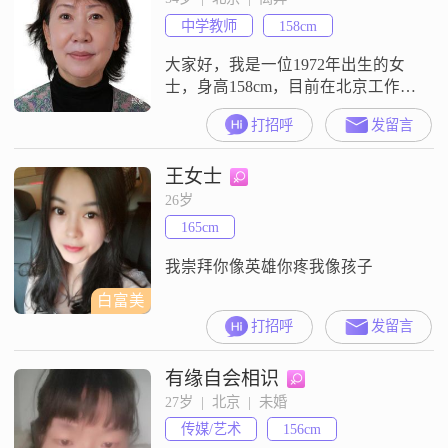
他人的感受和想法##3002##我热爱
中学教师
158cm
生活，追求精致的生活方式，注重
生活的品
大家好，我是一位1972年出生的女
士，身高158cm，目前在北京工作，
月收入在8001到12000元之间
打招呼
发留言
##3002##我拥有大学本科学历，性
格乐观积极，总是希望能给周围的
王女士
人带来快乐和正能量##3002##我为
人随和易相处，不喜欢复杂的生
26岁
活，追求的是简单而真实的幸福
165cm
##3002##我相信真诚是人与人之间
最重要的桥梁，所
我崇拜你像英雄你疼我像孩子
白富美
打招呼
发留言
有缘自会相识
27岁  |  北京  |  未婚
传媒/艺术
156cm