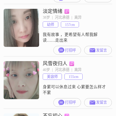
淡定情绪
38岁  |  河北承德  |  离异
幼师
157cm
我有故事 ，更希望有人帮我解
读……走出来
打招呼
发留言
风雪夜归人
40岁  |  河北承德  |  离异
美容师
155cm
身累可以休息过来 心累要怎么样才
不累
打招呼
发留言
不忘初心