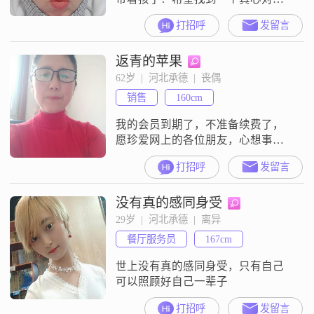
好的人过余生！
打招呼
发留言
返青的苹果
62岁  |  河北承德  |  丧偶
销售
160cm
我的会员到期了，不准备续费了，
愿珍爱网上的各位朋友，心想事
成，万事如意。
打招呼
发留言
没有真的感同身受
29岁  |  河北承德  |  离异
餐厅服务员
167cm
世上没有真的感同身受，只有自己
可以照顾好自己一辈子
打招呼
发留言