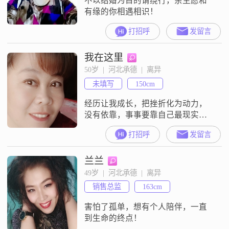
不以结婚为目的请绕行，余生愿和
有缘的你相遇相识！
打招呼
发留言
我在这里
50岁  |  河北承德  |  离异
未填写
150cm
经历让我成长，把挫折化为动力，
没有依靠，事事要靠自己最现实，
人无论走到哪里都要成为自己的太
打招呼
发留言
阳，把自己照亮！
兰兰
49岁  |  河北承德  |  离异
销售总监
163cm
害怕了孤单，想有个人陪伴，一直
到生命的终点！