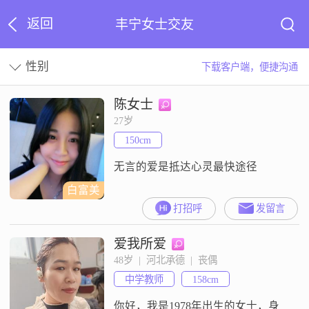
返回
丰宁女士交友
性别
下载客户端，便捷沟通
陈女士
27岁
150cm
无言的爱是抵达心灵最快途径
白富美
打招呼
发留言
爱我所爱
48岁  |  河北承德  |  丧偶
中学教师
158cm
你好，我是1978年出生的女士，身