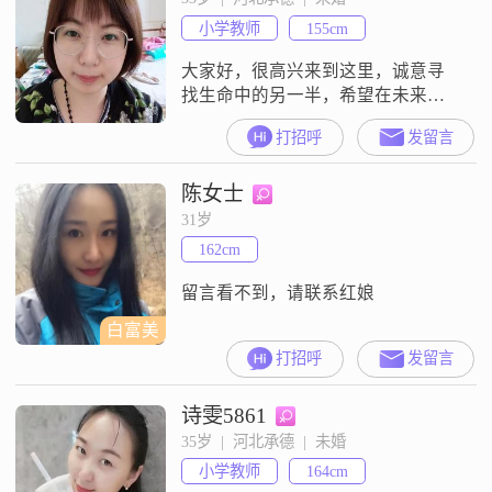
小学教师
155cm
大家好，很高兴来到这里，诚意寻
找生命中的另一半，希望在未来日
子里携手白头。自己的婚姻爱情观
打招呼
发留言
比较保守，两个人可以志趣相投，
包容相伴。人生不如意事十有八
陈女士
九，唯有相互接纳对方的不完美。
31岁
162cm
留言看不到，请联系红娘
白富美
打招呼
发留言
诗雯5861
35岁  |  河北承德  |  未婚
小学教师
164cm