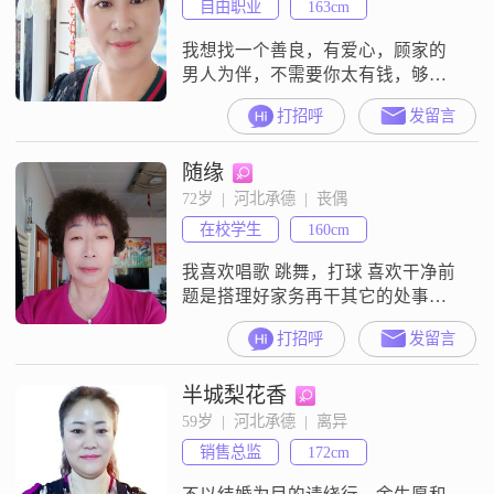
自由职业
163cm
我想找一个善良，有爱心，顾家的
男人为伴，不需要你太有钱，够花
就行，我是一个平凡的女人，只要
打招呼
发留言
你爱家，互敬互爱，彼此包容，共
建我们快乐的爱巢，如果你是搞传
随缘
销，直销，，推广的就别来打扰我
了！谢谢！
72岁  |  河北承德  |  丧偶
在校学生
160cm
我喜欢唱歌 跳舞，打球 喜欢干净前
题是搭理好家务再干其它的处事要
大度，与朋友交往要有尺度，
打招呼
发留言
半城梨花香
59岁  |  河北承德  |  离异
销售总监
172cm