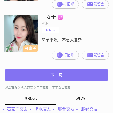
打招呼
发留言
于女士
28岁
166cm
简单平淡，不想太复杂
白富美
打招呼
发留言
下一页
珍爱首页
承德交友
丰宁交友
丰宁女士交友
周边交友
热门城市
石家庄交友
衡水交友
邢台交友
邯郸交友