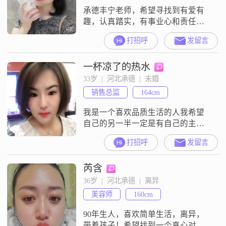
承德丰宁老师，希望寻找到有爱有
趣，认真踏实，有事业心和责任感
的另一半，没有不良嗜好。
打招呼
发留言
一杯凉了的热水
33岁  |  河北承德  |  未婚
销售总监
164cm
我是一个喜欢品质生活的人我希望
自己的另一半一定是有自己的主见
有事业心 我做什么都可以无条件的
打招呼
发留言
支持我相信我我想要的另一半的是
彼此相互信任
芮含
36岁  |  河北承德  |  离异
美容师
160cm
90年生人，喜欢简单生活，离异，
带着孩子！希望找到一个真心对我