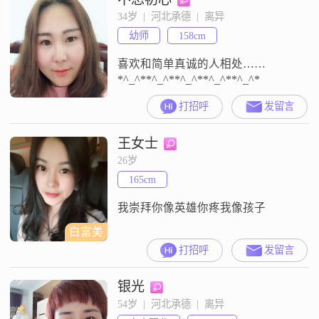
34岁  |  河北承德  |  离异
幼师
158cm
喜欢和简单真诚的人相处……
*^_^**^_^**^_^**^_^**^_^*
打招呼
发留言
王女士
26岁
165cm
我崇拜你像英雄你疼我像孩子
白富美
打招呼
发留言
银光
54岁  |  河北承德  |  离异