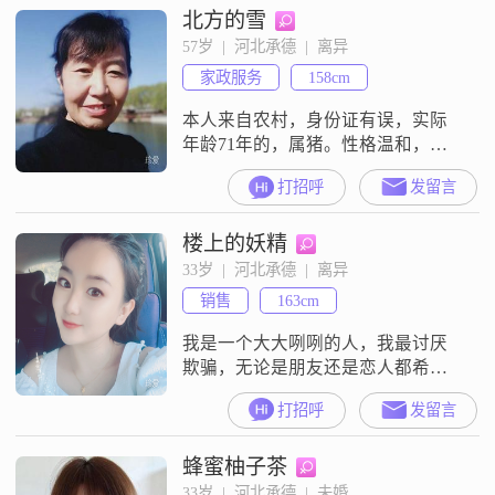
北方的雪
性格独立自信，乐观积极，总是以
一颗真诚的心去对待身边的每一个
57岁  |  河北承德  |  离异
人##3002##生活中，我热爱每一份
家政服务
158cm
美好，无论是闲暇时的一杯香茗，
还是与朋友
本人来自农村，身份证有误，实际
年龄71年的，属猪。性格温和，善
良。平时喜欢听歌，唱歌。希望在
打招呼
发留言
这里能找到那能共度余生的人！
楼上的妖精
33岁  |  河北承德  |  离异
销售
163cm
我是一个大大咧咧的人，我最讨厌
欺骗，无论是朋友还是恋人都希望
彼此可以坦诚相待
打招呼
发留言
蜂蜜柚子茶
33岁  |  河北承德  |  未婚