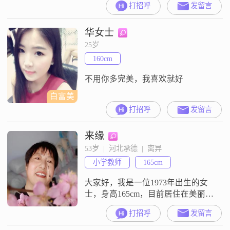
打招呼
发留言
元之间，虽然不是很高，但足够维
持我简单而充实的生活。我性格温
华女士
柔体贴，善解人意，总是愿意倾听
他人的心声，给予他们关怀和支
25岁
持。我开朗爱笑，热爱生活，善于
160cm
发现生活中的美好。我独立自信，
有自己的想法和追求，不会过分依
不用你多完美，我喜欢就好
赖他
白富美
打招呼
发留言
来缘
53岁  |  河北承德  |  离异
小学教师
165cm
大家好，我是一位1973年出生的女
士，身高165cm，目前居住在美丽的
承德##3002##我拥有大学本科学
打招呼
发留言
历，在一家不错的公司工作，月收
入在5001到8000元之间##3002##我