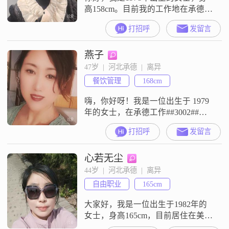
高158cm。目前我的工作地在承德，
学历是大学本科，月收入在5001元
打招呼
发留言
到8000元之间。我平时的性格是独
立自信的，平时也比较开朗爱笑，
燕子
做事情乐观积极，和人相处起来随
和易相处。我是一个热爱生活的
47岁  |  河北承德  |  离异
人，平时会注重健康管理，也会注
餐饮管理
168cm
重生活品质。日常我会有跑步健身
的习惯，也会做瑜伽塑形。在和人
嗨，你好呀！我是一位出生于 1979
交往
年的女士，在承德工作##3002##我
的身高大概 168cm，收入每月在
打招呼
发留言
3000 元以下##3002##学历是高中及
以下##3002##我觉得自己最大的特
心若无尘
点就是善解人意，能理解和感受别
人的情绪##3002##心思比较细腻敏
44岁  |  河北承德  |  离异
感，所以能注意到一些别人可能会
自由职业
165cm
忽略的小细节##3002##
大家好，我是一位出生于1982年的
女士，身高165cm，目前居住在美丽
的承德。我的月收入在3001到5000