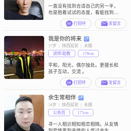
一直没有找到合适自己的另一半，
也是抱着试试的态度，看能找到自
己未来的另一半
打招呼
发留言
我是你的将来
37岁  |  陕西延安  |  未婚
讲师/助教
178cm
平和，阳光，偶尔独处。更擅长和
孩子互动，交流 。
打招呼
发留言
余生常相伴
34岁  |  陕西延安  |  未婚
公务员
175cm
寻一人相识相知相恋相随。从友情
到爱情再到亲情的人度过余生。