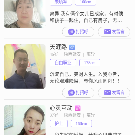
未填写
160cm
离异.我有俩个女儿已成家，有时候
和孩子一起住，自己有房子，无车
父母都已过世，做金融事业。想找
打招呼
发留言
一个情投意合的人一起过完下半辈
子。
天涯路
46岁  |  陕西延安  |  离异
自由职业
178cm
沉淀自己，笑对人生。入我心者，
无论艰难险阻，与你风雨同舟！！
打招呼
发留言
心灵互动
37岁  |  陕西延安  |  离异
护士
160cm