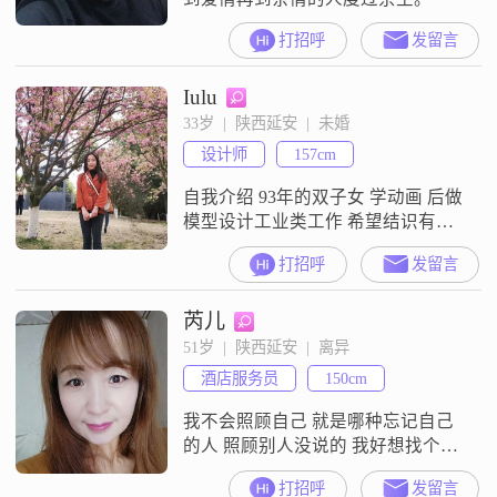
打招呼
发留言
Iulu
33岁  |  陕西延安  |  未婚
设计师
157cm
自我介绍 93年的双子女 学动画 后做
模型设计工业类工作 希望结识有缘
人
打招呼
发留言
芮儿
51岁  |  陕西延安  |  离异
酒店服务员
150cm
我不会照顾自己 就是哪种忘记自己
的人 照顾别人没说的 我好想找个爱
自己心疼我的人 我最讨厌那种自私
打招呼
发留言
的男人 我的婚姻坎坷