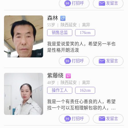
打招呼
发留言
森林
55岁  |  陕西延安  |  离异
销售总监
176cm
我是爱说爱笑的人，希望另一半也
是性格开朗活泼
打招呼
发留言
紫藤绕
48岁  |  陕西延安  |  离异
操作工人
162cm
我是一个有责任心善良的人，希望
找一个可以互相理解包容的人，能
有一个安安稳稳的家
打招呼
发留言