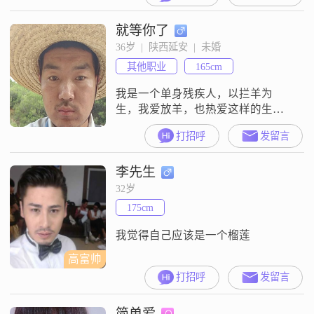
就等你了
36岁  |  陕西延安  |  未婚
其他职业
165cm
我是一个单身残疾人，以拦羊为
生，我爱放羊，也热爱这样的生
活，无拘无束，自由自在，挺好！
打招呼
发留言
李先生
32岁
175cm
我觉得自己应该是一个榴莲
高富帅
打招呼
发留言
简单爱