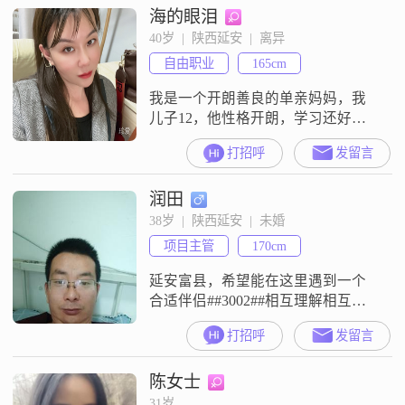
海的眼泪
40岁  |  陕西延安  |  离异
自由职业
165cm
我是一个开朗善良的单亲妈妈，我
儿子12，他性格开朗，学习还好，
后季读初一封闭式管理住校，我陪
打招呼
发留言
读暂时算结束吧，我自己是纹绣
师，在工作中很强势，也很独立，
润田
喜欢学习新的东西，在生活中很温
柔，也很自律，热爱生活，喜欢阅
38岁  |  陕西延安  |  未婚
读，健身，跳舞，养花我再次婚姻
项目主管
170cm
不想将就，想找个在思想上都有相
同的认知，相互喜欢，尊重对方，
延安富县，希望能在这里遇到一个
相互理解和包容，也能
合适伴侣##3002##相互理解相互包
容，相濡以沫！
打招呼
发留言
陈女士
31岁