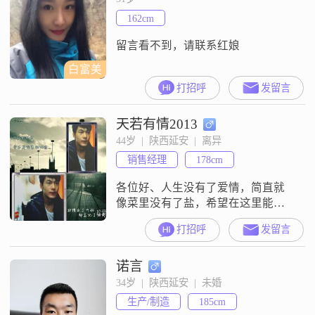
162cm
留言看不到，请联系红娘
白富美
打招呼
发留言
天若有情2013
44岁  |  陕西延安  |  离异
销售经理
178cm
各位好、人生没有了爱情，简直就
像菜里没有了盐，希望在这里能有
一个真心喜欢我的她，爱可以让人
打招呼
发留言
年轻，爱可以让男人事业有成，总
之爱的力量是无穷的，没有什么能
诺言
抵过它的力量，同时也可倒插门，
但愿2013的她能来到我的身边，张
34岁  |  陕西延安  |  未婚
峰？？？？？
生产/制造
185cm