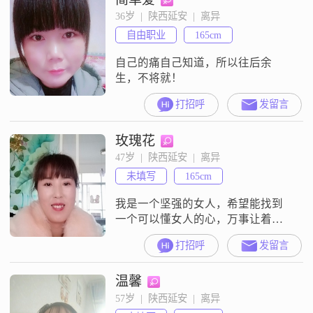
36岁  |  陕西延安  |  离异
自由职业
165cm
自己的痛自己知道，所以往后余
生，不将就！
打招呼
发留言
玫瑰花
47岁  |  陕西延安  |  离异
未填写
165cm
我是一个坚强的女人，希望能找到
一个可以懂女人的心，万事让着
点，这样两个人才会更和睦相处。
打招呼
发留言
温馨
57岁  |  陕西延安  |  离异