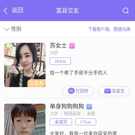
返回
富县交友
性别
下载客户端，便捷沟通
苏女士
28岁
163cm
找一个牵了手就不分手的人
白富美
打招呼
发留言
单身狗狗狗狗
20岁  |  陕西延安  |  未婚
未填写
175cm
大家好，我是一位来自延安的男