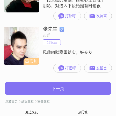
一段失败的婚姻，给我心里造成了
阴影，对进入下段婚姻有时也很恐
惧，害怕再次受伤害，过去的已经
打招呼
发留言
过去，调整好心态面对新的一段感
情，找一个离婚有孩子的，因为我
张先生
以后不考虑在生孩子，人品好，有
责任心，心地善良的男士
28岁
178cm
风趣幽默稳重踏实，好交友
高富帅
打招呼
发留言
下一页
珍爱首页
延安交友
富县交友
周边交友
热门城市