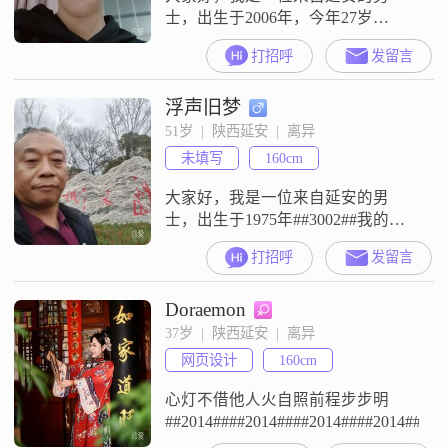
士，出生于2006年，今年27岁
##3002##我的身高是175cm，目前从
打招呼
发留言
事一份收入在3000元以下的工作
##3002##虽然我的学历是高中及以
浮声旧梦
下，但我相信，真正的智慧和能力
并不完全取决于学历##3002##在性
51岁  |  陕西延安  |  离异
格方面，我非常注重平等沟通，我
未填写
160cm
认为这是建立健康关系的基础
##3002##我也是
大家好，我是一位来自延安的男
士，出生于1975年##3002##我的身
高大约是160厘米，可能在人群中不
打招呼
发留言
是特别显眼，但我相信，一个人的
内在品质比外在形象更为重要
Doraemon
##3002##我目前在延安工作，收入
稳定但并不高，每月大概在3000元
37岁  |  陕西延安  |  离异
以下##3002##我对此并不感到焦
网页设计
160cm
虑，因为对我来说，生活的安稳和
家庭的幸福才是最重要的
心灯不借他人火自照前程步步明
##2014####2014####2014####2014####2