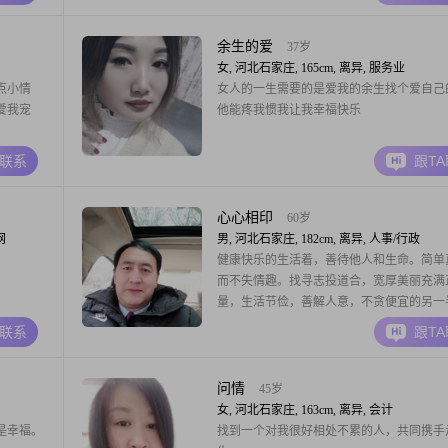
余生的爱
37岁
女, 河北石家庄, 165cm, 离异, 服务业
点小情
女人的一生需要的是爱我的余生找个爱自己
爱我宠
他能疼我惯我让我幸福快乐
A联系
跟T
心心相印
60岁
网
男, 河北石家庄, 182cm, 离异, 人事/行政
健康快乐的生活着，善待他人和生命。简单
而不失情趣。找寻志投道合，宽厚美丽充满
量，生活节俭，善解人意，不贪便宜的另一
你度过漫长岁月。我不是会员。看不到你们
A联系
跟T
信，对不起。好多的来信。可惜俺看不到。
明。
问情
45岁
女, 河北石家庄, 163cm, 离异, 会计
是幸福。
找到一个对我很好相处不累的人，共同携手