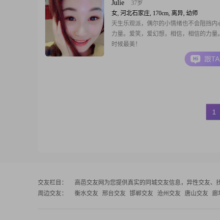
Julie
37岁
女, 河北石家庄, 170cm, 离异, 幼师
天生乐观派，偶尔的小情绪也不会阻挡内
力量。爱笑，爱幻想，相信，相信的力量
时候最美！
跟T
1
交友栏目：
高邑交友网
为您提供真实的同城交友信息，异性交友、
周边交友：
衡水交友
邢台交友
邯郸交友
沧州交友
唐山交友
廊