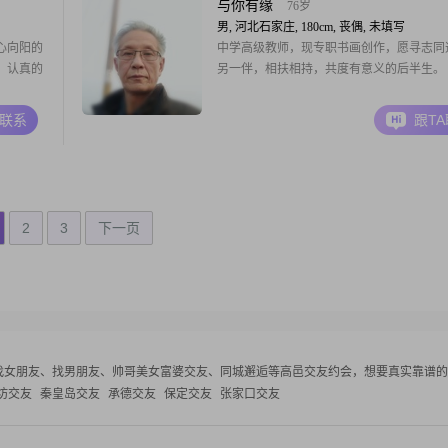
与你有缘
76岁
男, 河北石家庄, 180cm, 丧偶, 未填写
心向阳的
中学高级教师，现专职书画创作，愿寻志同
。认真的
另一伴，相扶相持，共度有意义的后半生。
A联系
跟T
2
3
下一页
找女朋友、找男朋友、帅哥美女富婆交友、同城邂逅等
高邑交友约会，想要真实靠谱的
坊交友
秦皇岛交友
承德交友
保定交友
张家口交友