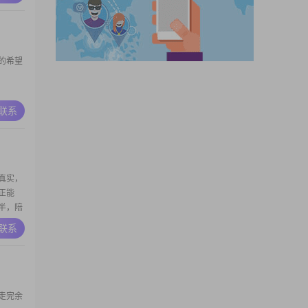
的希望
A联系
真实，
正能
半，陪
的来
A联系
再次声
走完余