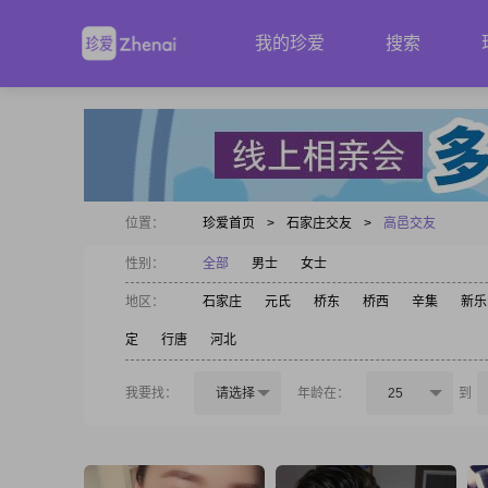
我的珍爱
搜索
位置：
珍爱首页
>
石家庄交友
>
高邑交友
性别：
全部
男士
女士
地区：
石家庄
元氏
桥东
桥西
辛集
新乐
定
行唐
河北
我要找：
请选择
年龄在：
25
到