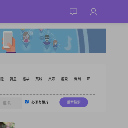
井陉
赞皇
裕华
藁城
灵寿
鹿泉
晋州
正
必须有相片
重新搜索
区/县