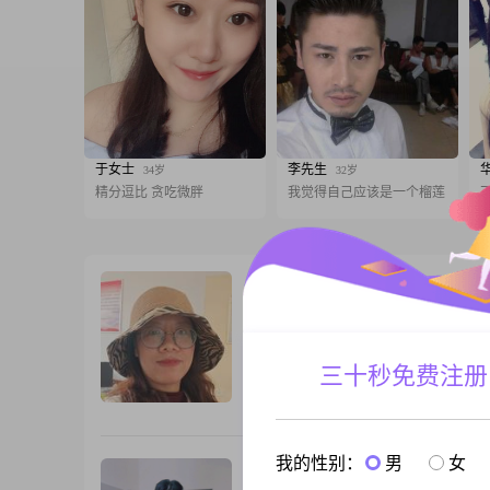
于女士
李先生
34岁
32岁
精分逗比 贪吃微胖
我觉得自己应该是一个榴莲
那一抹阳光
47岁
女, 河北石家庄, 158cm, 离异, 小学教师
阳光开朗热爱生活不是会员，看不到信息
三十秒免费注册
跟T
我的性别：
男
女
夏天
33岁