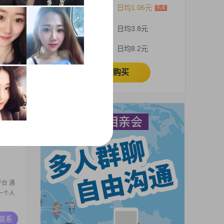
12个月
日均1.06元
望找一
3个月
日均3.8元
A联系
1个月
日均8.2元
立即购买
####3002####3002####3002####3002####3002##
A联系
台 遇
一个人
A联系