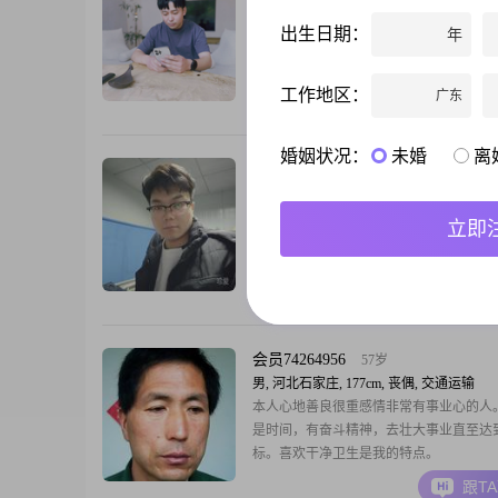
男, 河北石家庄, 182cm, 未婚, 生物/制药
182Cm，体重75Kg，本科个体健康，北漂
出生日期：
年
老家自主医药创业，身份证上面大三岁，
事儿少，未来的女朋友你好，喜欢爱笑的
工作地区：
广东
希望你热爱生活，热爱健身，以后咱俩可
跟T
哈，不喜欢冷暴力，不注重没有结果的人
层纯粹，喜欢说走就走的旅行，海边和日
婚姻状况：
未婚
离
真诚是永远的必杀技，希望双向奔赴的爱
萧枫幽
29岁
两人
男, 河北石家庄, 173cm, 未婚, 工程师
希望能找到属于我的另一半。97年，金牛
立即
子，在建筑相关的央企工作，工作地点在
者周边县城，准备在石家庄定居，有购房
以奔对方附近买房。希望另一半是，石家
跟T
的、在石家庄工作的或者有意在石家庄定
济南，青岛，烟台，保定的印象都不错，
那边发展)，同龄或者比我年龄小的。
会员74264956
57岁
男, 河北石家庄, 177cm, 丧偶, 交通运输
本人心地善良很重感情非常有事业心的人
是时间，有奋斗精神，去壮大事业直至达
标。喜欢干净卫生是我的特点。
跟T