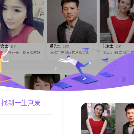
华女士
杨先生
刘女士
25岁
26岁
28岁
不用你多完美，我喜欢就好
喜欢宁静偏远村庄和雪山
简单 开朗 爱旅游 
踏雪寻梅
51岁
女, 河北石家庄, 165cm, 离异, 经销商
温柔善良，孝敬父母，对代家人好点就可以
 找到一生真爱
A联系
跟T
取个名好难
31岁