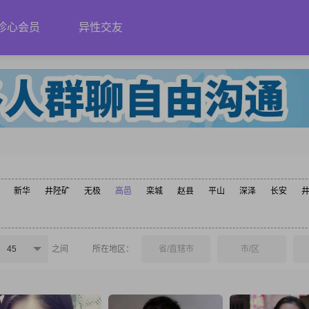
珍心会员
异性交友
新华
井陉矿
无极
高邑
栾城
赵县
平山
深泽
长安
45
之间
所在地区：
省/直辖市
市/区