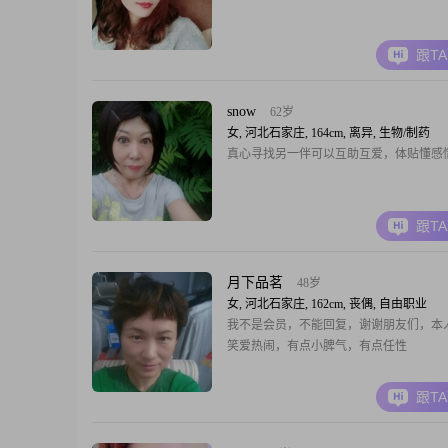
跟T
snow
62岁
女, 河北石家庄, 164cm, 离异, 生物/制药
真心寻找另一伴可以互助互爱，体贴懂感
跟T
月下品茗
48岁
女, 河北石家庄, 162cm, 丧偶, 自由职业
我不是会员，不能回复，谢谢朋友们，本
笑爱热闹，有点小脾气，有点任性
跟T