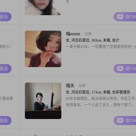
生
A联系
跟T
喵mmm
31岁
女, 河北石家庄, 163cm, 未婚, 会计
情的人！
一辈子那么长，一定要找个互相喜欢的在一
A联系
跟T
晴天
40岁
女, 河北石家庄, 173cm, 未婚, 仓库管理员
人爱说爱
85年大龄剩女，政法系统公务员，市区工作
有房有车。一个人走了太久，想有个家了。
A联系
跟T