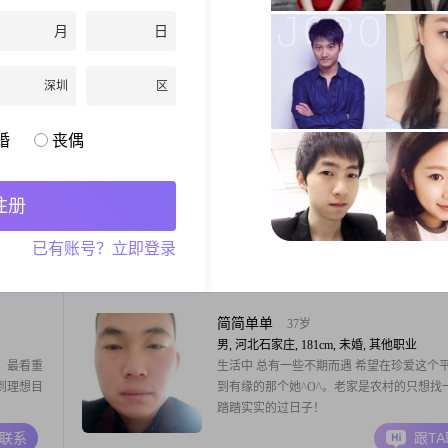
男, 河北石家庄, 175cm, 未婚, 工程师
8年，现
中建八局二公司工作，但需要经常出差。希
月
日
话不多，
个年龄相仿，性格合得来的另一半。
女孩子，
深圳
区
以一起哈
A联系
跟T
和事，圈
落，相信
婚
丧偶
情，一日
楼大哥
37岁
男, 河北石家庄, 179cm, 未婚, 工程师
座，独生
热爱生活，积极向上，美美滴，康康乐乐
注册
石家庄或
##3002####3002####3002####3002####3002
能力，可
已有账号？立即登录
庄本地
A联系
跟T
居的(对
也可以奔
简简单单
37岁
男, 河北石家庄, 181cm, 未婚, 其他职业
。最看重
生活中 总有一些不期而遇 希望在珍爱这个平
到理想目
到有缘的那个她^O^。老家是农村的只想找
踏踏实实的过日子！
A联系
跟T