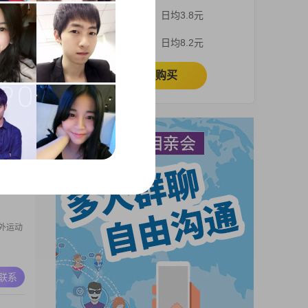
留在北
3个月
日均3.8元
#养生喜
房车四
A联系
1个月
日均8.2元
目全非
01##
立即购买
优秀
找一个安
渣男
我相信属
A联系
外运动
A联系