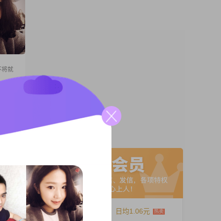
不将就
生于
01-
解人意，
2##在
A联系
单而幸
欢尝试各
12个月
日均1.06元
妈宝男