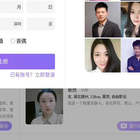
男士做
和生病，无赖离异净身出户把7周年的女儿
月
日
京上学我的爱好看书##3001##学习##3001#
欢大自然，不喜欢喧闹的大都市，理想开着
A联系
跟T
海为家婚姻给我傻白甜的一个女人，伤的面
深圳
区
丢了性命，但还是坚持善良##3001##诚实##30
简单虽说婚姻给我带来致
平淡而幸福
40岁
婚
丧偶
女, 湖北随州, 160cm, 离异, 政府机构
##不喜欢
我乐观坚定，不喜欢大男子主义，除非你很
喜欢容易爱
##3002##相信简简单单才是真，如果你想
注册
#勤快的男
稳且真心过日子的人，那我们可以聊一聊！
一个
##3001##妈宝男##3001##凤凰男请绕行，
A联系
跟T
已有账号？立即登录
的
相星座，羊猴蛇鸡请绕行
方可以来我
依然
50岁
女, 湖北随州, 158cm, 离异, 自由职业
温和，爱
我是一个稳重安静人，喜欢养花，爬山，户
草草，喜
且珍惜我
吸烟的，
A联系
跟T
早会走散，
下的才是