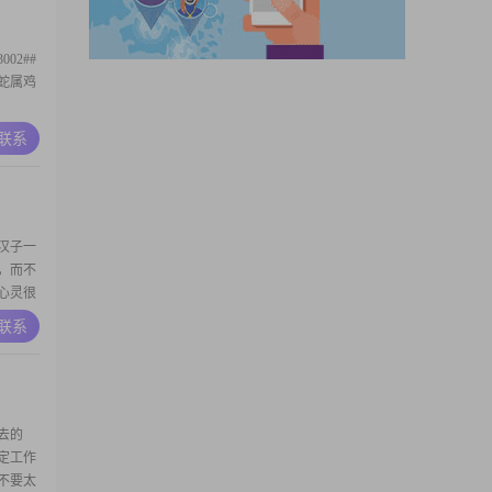
02##
蛇属鸡
A联系
汉子一
，而不
心灵很
A联系
去的
定工作
不要太