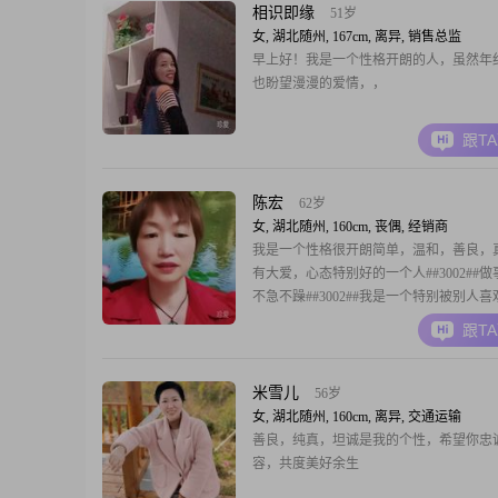
人生！
相识即缘
51岁
女, 湖北随州, 167cm, 离异, 销售总监
早上好！我是一个性格开朗的人，虽然年
也盼望漫漫的爱情，，
跟T
陈宏
62岁
女, 湖北随州, 160cm, 丧偶, 经销商
我是一个性格很开朗简单，温和，善良，
有大爱，心态特别好的一个人##3002##
不急不躁##3002##我是一个特别被别人
人
跟T
米雪儿
56岁
女, 湖北随州, 160cm, 离异, 交通运输
善良，纯真，坦诚是我的个性，希望你忠
容，共度美好余生