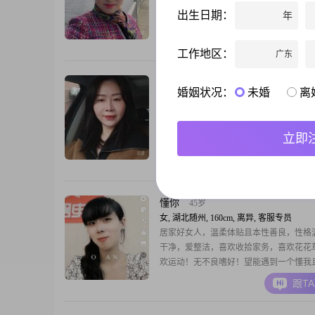
想找一位三观一致，懂生活的有责任心的
出生日期：
年
伴，爱赌博感情不专一的勿扰
跟T
工作地区：
广东
月亮女神
51岁
婚姻状况：
未婚
离
女, 湖北随州, 165cm, 离异, 其他职业
我是一个思想传统善良大方的女人##3002
打麻将##3002##不适合自己的圈子，不
立即
干净喜欢有素质##3002##格局大##3002#
人##3002##不喜欢吵架，希望下半辈子找
跟T
##3002##相濡以沫，相互照顾，知冷知热
##3002##最好男方是女孩儿##3002##南
家
懂你
45岁
女, 湖北随州, 160cm, 离异, 客服专员
居家好女人，温柔体贴且本性善良，性格
干净，爱整洁，喜欢收拾家务，喜欢花花
欢运动！无不良嗜好！望能遇到一个懂我
的有缘人相伴！爱家爆的，爱嫖赌的，爱
跟T
心态不正的拒聊......人生感悟:错的人迟
对的人早晚会相逢，失去的都是配角，留