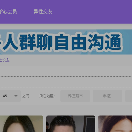
珍心会员
异性交友
士交友
45
之间
所在地区：
省/直辖市
市/区