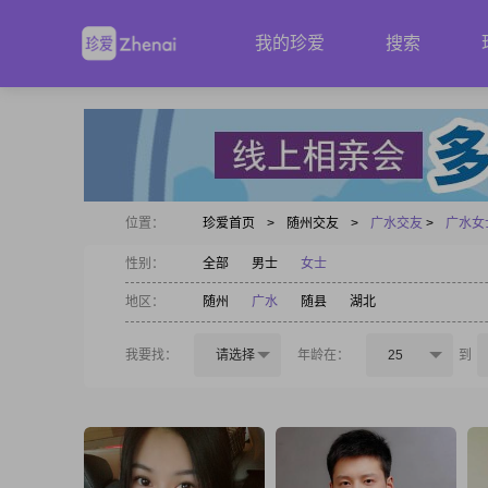
我的珍爱
搜索
位置：
珍爱首页
>
随州交友
>
广水交友
>
广水女
性别：
全部
男士
女士
地区：
随州
广水
随县
湖北
我要找：
请选择
年龄在：
25
到