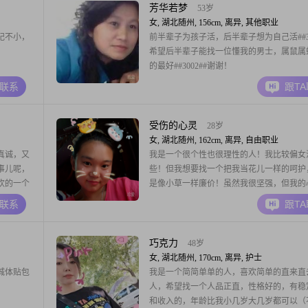
芳华若梦
53岁
女, 湖北随州, 156cm, 离异, 其他职业
纪不小，
前半辈子为孩子活，后半辈子想为自己活##30
希望后半辈子能找一位懂我的男士，属鼠属
的最好##3002##谢谢！
A联系
跟T
受伤的心灵
28岁
女, 湖北随州, 162cm, 离异, 自由职业
真诚，又
我是一个很个性也很理性的人！我比较偏女
做事儿呢，
些！但我想要找一个把我当花儿一样的呵护
喜欢的一个
是像小草一样廉价！虽然我很坚强，但我的
脆弱！
A联系
跟T
巧克力
48岁
女, 湖北随州, 170cm, 离异, 护士
诚体贴包
我是一个简简单单的人，喜欢简单的直来直
人，希望找一个人品正直，性格好的，有稳
和收入的，年龄比我小几岁大几岁都可以（