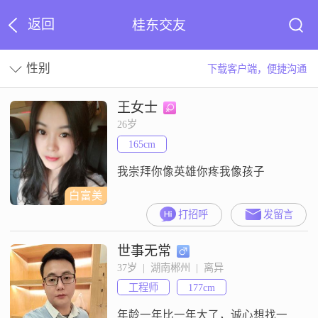
返回
桂东交友
性别
下载客户端，便捷沟通
王女士
26岁
165cm
我崇拜你像英雄你疼我像孩子
白富美
打招呼
发留言
世事无常
37岁  |  湖南郴州  |  离异
工程师
177cm
年龄一年比一年大了，诚心想找一