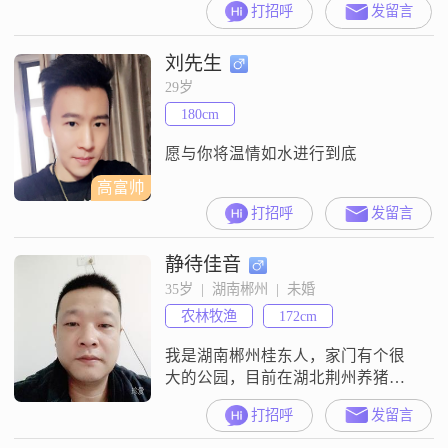
打招呼
发留言
别突出，但我相信内在的品质更重
要##3002##我的收入在 3000 元以
刘先生
下，不过我对物质的需求并不高，
更注重生活的质量和幸福感
29岁
##3002##我中专毕业，在学习方面
180cm
我一直都很努力##3002##我性格温
柔体
愿与你将温情如水进行到底
高富帅
打招呼
发留言
静待佳音
35岁  |  湖南郴州  |  未婚
农林牧渔
172cm
我是湖南郴州桂东人，家门有个很
大的公园，目前在湖北荆州养猪，
一万多一个月，想找一个离老家近
打招呼
发留言
一点的##3002##