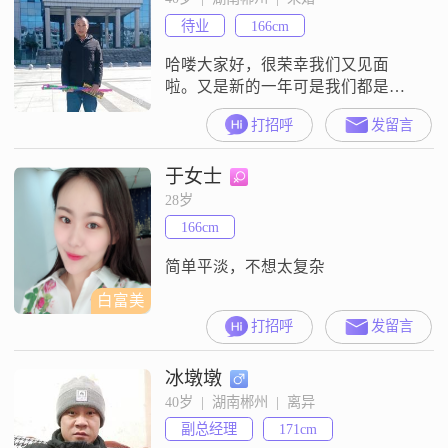
＂天然氧吧城＂##3002##
待业
166cm
哈喽大家好，很荣幸我们又见面
啦。又是新的一年可是我们都是否
有一样的心情就像热锅上的蚂蚁
打招呼
发留言
呢，如果是那就对啦。想跟你们一
起过年但是一直联系不上月工资才
于女士
3800，身高才1米68看到你们了在找
男朋友我也挺合适的呀。
28岁
166cm
简单平淡，不想太复杂
白富美
打招呼
发留言
冰墩墩
40岁  |  湖南郴州  |  离异
副总经理
171cm