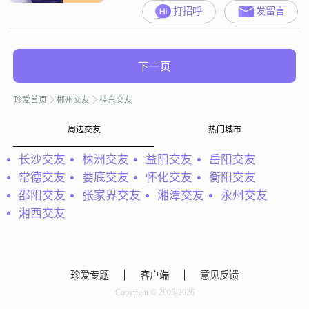
打招呼
发留言
下一页
珍爱首页
郴州交友
桂东交友
周边交友
热门城市
长沙交友
株洲交友
益阳交友
岳阳交友
常德交友
娄底交友
怀化交友
衡阳交友
邵阳交友
张家界交友
湘潭交友
永州交友
湘西交友
珍爱专题
客户端
意见反馈
Copyright © 2005-2026