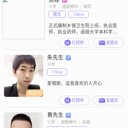
37岁  |  湖南郴州  |  离异
医生
158cm
正式编制乡镇卫生院上班，执业医
师，执业药师，函授大学本科学
历，未来三年内可考主治医师，有
打招呼
发留言
驾照会开车真心找单位有正式编制
的综合素质稍强的对象，非诚勿扰
朱先生
30岁
170cm
爱唱歌，逗我喜欢的人开心
高富帅
打招呼
发留言
黄先生
35岁  |  湖南郴州  |  未婚