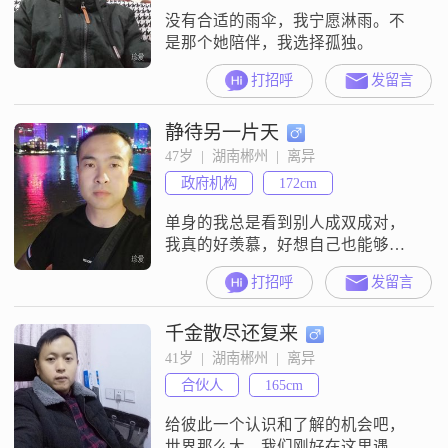
没有合适的雨伞，我宁愿淋雨。不
是那个她陪伴，我选择孤独。
打招呼
发留言
静待另一片天
47岁  |  湖南郴州  |  离异
政府机构
172cm
单身的我总是看到别人成双成对，
我真的好羡慕，好想自己也能够和
他们一样，有人陪伴，不再孤独一
打招呼
发留言
人。等待，只为与你相遇，从相识
到相爱，到遥远的未来，夕阳下携
千金散尽还复来
手一起慢慢变老……
41岁  |  湖南郴州  |  离异
合伙人
165cm
给彼此一个认识和了解的机会吧，
世界那么大，我们刚好在这里遇