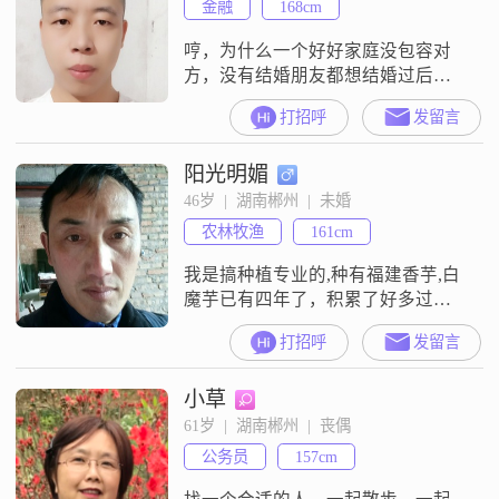
金融
168cm
哼，为什么一个好好家庭没包容对
方，没有结婚朋友都想结婚过后发
现对方很的地方不成熟稳重，在珍
打招呼
发留言
爱网找对方朋友请你好珍惜对方，
反事情都，要，好，换位思考，我
阳光明媚
想去解了过去事情，我只想过好每
天。
46岁  |  湖南郴州  |  未婚
农林牧渔
161cm
我是搞种植专业的,种有福建香芋,白
魔芋已有四年了，积累了好多过硬
的技术，特别是香芋，有种植的欢
打招呼
发留言
迎交流,有需技术帮助的也可找我,谢
谢关注我的人,做人自己给自己能量,
小草
给自己自信,是金子肯定会发光的''''''
61岁  |  湖南郴州  |  丧偶
公务员
157cm