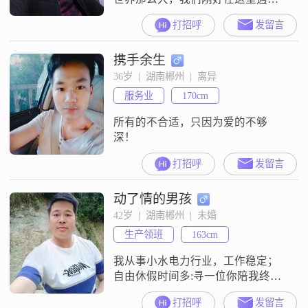
见，也许这并不是偶然……
打招呼
发留言
携手余生
36岁  |  湖南郴州  |  离异
服务业
170cm
所有的不合适，只因为爱的不够
深！
打招呼
发留言
动了情的男孩
42岁  |  湖南郴州  |  未婚
生产领班
163cm
我从事小水电力行业，工作稳定；
自由休假时间多:寻一位你陪我终
老，不奢求你多么漂亮，多么有能
打招呼
发留言
力，也可有自己欢喜工作:心地善