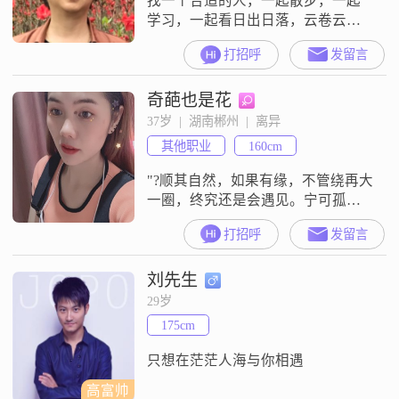
找一个合适的人，一起散步，一起
学习，一起看日出日落，云卷云
舒。
打招呼
发留言
奇葩也是花
37岁  |  湖南郴州  |  离异
其他职业
160cm
"?顺其自然，如果有缘，不管绕再大
一圈，终究还是会遇见。宁可孤
单，也不将就，我相信那句话，比
打招呼
发留言
孤独更孤独的是和错的人在一起。
（89年，离异，身高1米60，有个6
刘先生
周岁的女儿跟我，如果介意的，就
不要发信息来了，身高低于1米72以
29岁
下的，请原谅我不考虑，我是个非
175cm
常孝顺的人，有点小洁癖，很爱收
拾房间，打扫卫生，平常爱好唱唱
只想在茫茫人海与你相遇
歌跳跳舞
高富帅