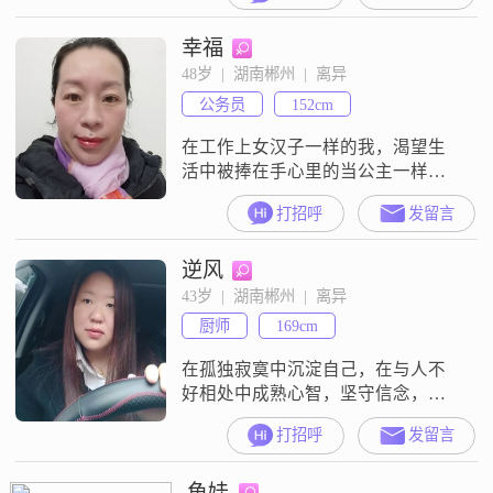
良，相互理解包容:余生只为你用
幸福
心。非诚勿扰！
48岁  |  湖南郴州  |  离异
公务员
152cm
在工作上女汉子一样的我，渴望生
活中被捧在手心里的当公主一样的
宠爱，独自奋斗了几年，想起自己
打招呼
发留言
终究是个女人，在转角处是否遇到
爱？有那么一个人愿意真心真诚相
逆风
待？共创幸福家园？？
43岁  |  湖南郴州  |  离异
厨师
169cm
在孤独寂寞中沉淀自己，在与人不
好相处中成熟心智，坚守信念，活
出自我，脚踏实地，行稳致远！
打招呼
发留言
鱼娃