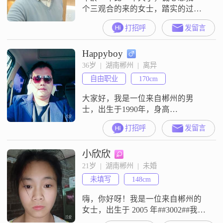
个三观合的来的女士，踏实的过日
子，
打招呼
发留言
Happyboy
36岁  |  湖南郴州  |  离异
自由职业
170cm
大家好，我是一位来自郴州的男
士，出生于1990年，身高
170cm##3002##我的月收入在5001到
打招呼
发留言
8000元之间，目前从事着一份稳定
的工作##3002##虽然我的学历是中
小欣欣
专，但我一直保持着学习和进步的
态度##3002##我性格稳重可靠，成
21岁  |  湖南郴州  |  未婚
熟稳重，非常重视家庭，认为家庭
未填写
148cm
是生活的重心##3002##在生活中，
我勤俭节约
嗨，你好呀！我是一位来自郴州的
女士，出生于 2005 年##3002##我身
高 148cm，可能在身高方面不算特