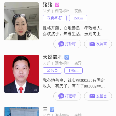
猪猪
52岁  |  湖南郴州  |  丧偶
教育/科研
158cm
性格开朗，心地善良，孝敬老人，
喜欢孩子，热爱生活，乐观向上
##3002##
打招呼
发留言
天然氧吧
58岁  |  湖南郴州  |  离异
公务员
170cm
我心地善良，诚实##3002##有固定
收入，有房子，有车子##3002##为
人处世沉稳，身体健康，爱好打乒
打招呼
发留言
乓球运动##3002##欲找志趣相投，
为人诚实，聪明活泼，有一定的收
三
入姑娘为伴##3002##桂东天气温
和，凉爽，冬暖夏凉##3002##俗称
40岁  |  湖南郴州  |  未婚