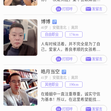
姗姗来迟，晚点遇见你，余生都是
打招呼
发留言
你。
博博
40岁  |  安徽淮北  |  离异
自由职业
174cm
人有时候活着，并不完全是为了自
己，爱家人，善良孝顺的女孩希望
可以认识你们
打招呼
发留言
皓月当空
41岁  |  安徽淮北  |  离异
其他职业
190cm
在婚姻中一直注重尊重，诚实守信
为基本！所以，在这里希望能找到
一个真实的你，成立一个真实和温
打招呼
发留言
暖的家！如果有出现一开始就想着