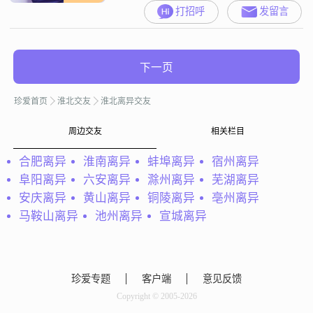
打招呼
发留言
下一页
珍爱首页
淮北交友
淮北离异交友
周边交友
相关栏目
合肥离异
淮南离异
蚌埠离异
宿州离异
阜阳离异
六安离异
滁州离异
芜湖离异
安庆离异
黄山离异
铜陵离异
亳州离异
马鞍山离异
池州离异
宣城离异
珍爱专题
客户端
意见反馈
Copyright © 2005-2026