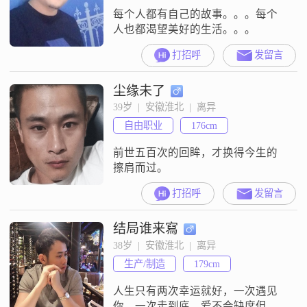
每个人都有自己的故事。。。每个
人也都渴望美好的生活。。。
打招呼
发留言
尘缘未了
39岁  |  安徽淮北  |  离异
自由职业
176cm
前世五百次的回眸，才换得今生的
擦肩而过。
打招呼
发留言
结局谁来寫
38岁  |  安徽淮北  |  离异
生产/制造
179cm
人生只有两次幸运就好，一次遇见
你，一次走到底，爱不会缺席但会