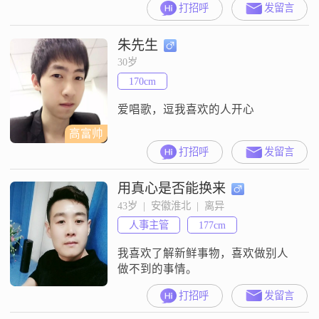
打招呼
发留言
朱先生
30岁
170cm
爱唱歌，逗我喜欢的人开心
高富帅
打招呼
发留言
用真心是否能换来
43岁  |  安徽淮北  |  离异
人事主管
177cm
我喜欢了解新鲜事物，喜欢做别人
做不到的事情。
打招呼
发留言