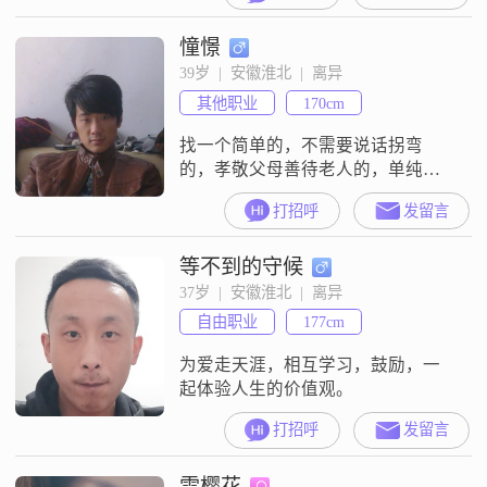
隐瞒和撒谎的态度的，请绕道，谢
憧憬
谢
39岁  |  安徽淮北  |  离异
其他职业
170cm
找一个简单的，不需要说话拐弯
的，孝敬父母善待老人的，单纯的
明白事理的，明白人
打招呼
发留言
等不到的守候
37岁  |  安徽淮北  |  离异
自由职业
177cm
为爱走天涯，相互学习，鼓励，一
起体验人生的价值观。
打招呼
发留言
雪樱花