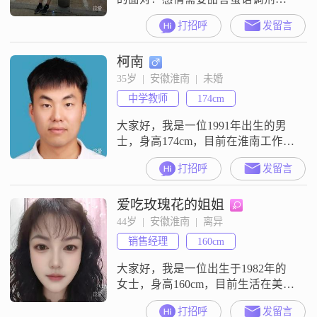
但更要相互的理解包容。俗话说，
打招呼
发留言
嫁汉嫁汉穿衣吃饭，对男人的要求
高没问题，但同时你是否有与之相
柯南
配的条件？老话说的好啊，门当户
对也重要！女人化妆没问题，也不
35岁  |  安徽淮南  |  未婚
反对女人化妆，浓妆淡抹总相宜，
中学教师
174cm
但不能又是化妆又是美颜的，不知
道这算不算欺骗？大家都是成年
大家好，我是一位1991年出生的男
人，虚情假意的都能看出
士，身高174cm，目前在淮南工作，
月收入在5001到8000元之间
打招呼
发留言
##3002##我拥有大学本科学历，性
格上我比较稳重可靠，真诚待人，
爱吃玫瑰花的姐姐
有很强的责任感，与人相处随和，
容易沟通##3002##生活中我很注重
44岁  |  安徽淮南  |  离异
健康养生，也很勤俭节约##3002##
销售经理
160cm
平时我喜欢研究汽车和科技数码产
品，对这些方面
大家好，我是一位出生于1982年的
女士，身高160cm，目前生活在美丽
的淮南##3002##我的月收入在5001
打招呼
发留言
到8000元之间，虽然学历是高中及