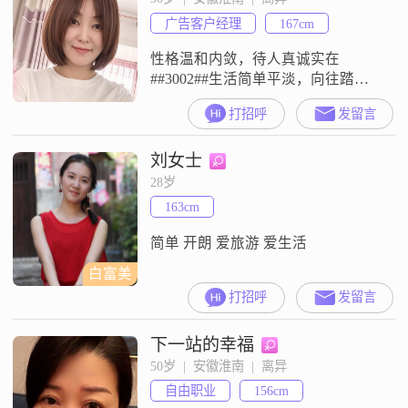
自信的人，能够自己处理生活中的
广告客户经理
167cm
各种问题，但我也非常享受和家人
朋友在一起的时光#
性格温和内敛，待人真诚实在
##3002##生活简单平淡，向往踏实
安稳的感情，不喜欢虚情假意
打招呼
发留言
##3002##希望在这里遇见三观相合
的人，以真心换真心，慢慢相处，
刘女士
用心相守，共度往后的朝夕
##3002##
28岁
163cm
简单 开朗 爱旅游 爱生活
白富美
打招呼
发留言
下一站的幸福
50岁  |  安徽淮南  |  离异
自由职业
156cm