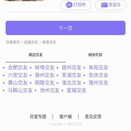
##3002##我的月收入在12001到
打招呼
发留言
20000元之间，虽然学历是高中及以
下，但我一直通过自己的努力在工
作中取得不错的成绩##3002##我是
一个责任感很强的人，无论是对工
下一页
作还是对家庭，我都会尽自己最大
的努力去承担和完成##3002##我性
珍爱首页
征婚交友
淮南交友
格耐心包
周边交友
相关栏目
合肥交友
蚌埠交友
宿州交友
阜阳交友
六安交友
滁州交友
芜湖交友
安庆交友
黄山交友
铜陵交友
淮北交友
亳州交友
马鞍山交友
池州交友
宣城交友
珍爱专题
客户端
意见反馈
Copyright © 2005-2026