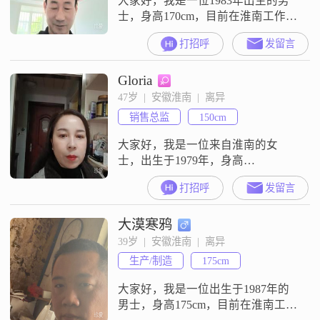
大家好，我是一位1983年出生的男
士，身高170cm，目前在淮南工作
##3002##我的月收入在5001到8000
打招呼
发留言
元之间，学历是高中及以下
##3002##我性格稳重可靠，乐观积
Gloria
极，对待生活和工作都非常认真
##3002##我相信通过自己的努力，
47岁  |  安徽淮南  |  离异
一定能够取得事业上的成功
销售总监
150cm
##3002##在生活中，我非常注重健
康养生，喜欢追求
大家好，我是一位来自淮南的女
士，出生于1979年，身高
150cm##3002##我的月收入在5001到
打招呼
发留言
8000元之间，目前从事一份稳定的
工作##3002##虽然我的学历是高中
大漠寒鸦
及以下，但我相信一个人的价值不
仅仅取决于学历，更在于个人的品
39岁  |  安徽淮南  |  离异
质和能力##3002##我性格随和，容
生产/制造
175cm
易相处，总是以真诚的态度对待每
一个人##3002
大家好，我是一位出生于1987年的
男士，身高175cm，目前在淮南工作