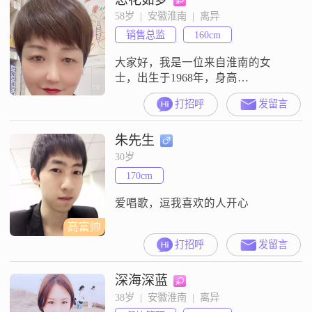
机关部门副科级，年收入
58岁  |  安徽淮南  |  离异
20W##3002##父亲公务员退休，母
销售总监
160cm
亲教师退休，家庭无负担##3002##
本科学历，性格乐观积
大家好，我是一位来自淮南的女
士，出生于1968年，身高
160cm##3002##我性格温柔体贴，总
打招呼
发留言
是希望能给身边的人带来温暖和关
怀##3002##在生活中，我保持着乐
朱先生
观积极的态度，热爱每一天，享受
生活中的每一个小确幸##3002##我
30岁
的学历是中专，虽然不是很高，但
170cm
我一直在努力提升自己，不断学习
新知识，以更好地适应这个快
爱唱歌，逗我喜欢的人开心
高富帅
打招呼
发留言
深海深蓝
38岁  |  安徽淮南  |  离异