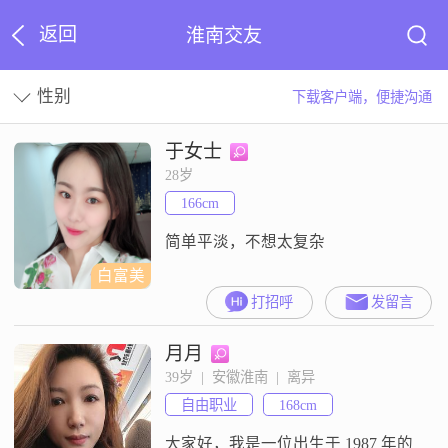
返回
淮南交友
性别
下载客户端，便捷沟通
于女士
28岁
166cm
简单平淡，不想太复杂
白富美
打招呼
发留言
月月
39岁  |  安徽淮南  |  离异
自由职业
168cm
大家好，我是一位出生于 1987 年的