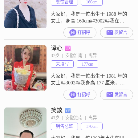
餐饮管理
160cm
大家好，我是一位出生于 1988 年的
女士，身高 160cm##3002##我在淮
南工作，收入方面呢，在 5001 -
打招呼
发留言
8000 元这个范围##3002##我的学历
是高中及以下##3002##我觉得自己
译心
是个挺不错的人##3002##性格方
面，我开朗爱笑，总是能看到事情
37岁  |  安徽淮南  |  离异
好的一面，很乐观积极##3002##而
未填写
177cm
且我很独立自信
大家好，我是一位出生于 1981 年的
女士##3002##我身高 177 厘米，在
淮南工作##3002##我的学历是大
打招呼
发留言
专，月收入在 20001 - 50000 元之间
##3002##我觉得自己最大的特点就
笑談
是真诚可靠，无论是对待家人
##3001##朋友还是未来的另一半，
43岁  |  安徽淮南  |  离异
我都会以真心相待##3002##生活
销售总监
170cm
中，我始终保持着