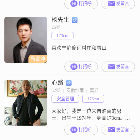
打招呼
发留言
杨先生
26岁
173cm
喜欢宁静偏远村庄和雪山
高富帅
打招呼
发留言
心路
52岁  |  安徽淮南  |  离异
安全管理
173cm
大家好，我是一位来自淮南的男
士，出生于1974年，身高173cm。我
的月收入在5001到8000元之间，学
打招呼
发留言
历是高中及以下。我性格稳重可
靠，外向健谈，非常重视家庭。在