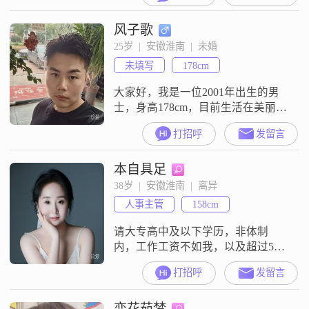
以下，但我一直保持着独立自信的
风子歌
生活态度##3002##在生活中，我特
别喜欢美食烹饪，这让我能够为自
25岁  |  安徽淮南  |  未婚
己和家人带来健康美味的食物
未填写
178cm
##3002##性格方面，我温柔体贴，
细腻敏感，非
大家好，我是一位2001年出生的男
士，身高178cm，目前生活在美丽的
淮南##3002##我拥有大专学历，在
打招呼
发留言
工作中努力进取，月薪在3001到
5000元之间##3002##我性格自信果
本自具足
断，乐观积极，总是以一颗平和的
心去面对生活中的各种挑战
38岁  |  安徽淮南  |  离异
##3002##责任感是我认为自己很重
人事主管
158cm
要的一点，无论是对待工作还是对
待感情，我都会全
请大专高中及以下学历，非体制
内，工作工资不如我，以及超过50
岁60岁的大爷请自重！！！就不要
打招呼
发留言
联系我了！！！我是一位1988年出
生的女士，身高158cm，体重110
恋花茹梦
斤，平时有运动习惯##3002##国企