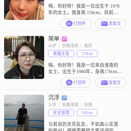
嗨，你好呀！我是一位出生于 1976
年的女士。我身高 156cm，目前生
活在淮南这座美丽的城市。我的学
打招呼
发留言
历是中专，已退休，月收入在 3000
元以下。我这个人没什么特别突出
简单
的优点，就是比较喜欢看电影和追
剧，在闲暇时光，沉浸在精彩的剧
46岁  |  安徽淮南  |  离异
情里，对我来说是一种不错的放松
客服主管
170cm
方式。我觉得两个人相处，真诚沟
通很重要，只有真心实意地交流
嗨，你好呀！我是一位来自淮南的
女士，出生于1980年，身高170cm，
有着大专的学历。目前我的月收入
打招呼
发留言
在5001到8000元之间。我性格开朗
爱笑，是个特别随和的人，很容易
沉浮
相处。在生活中，我特别注重健康
管理，经常会去跑步健身，我觉得
56岁  |  安徽淮南  |  丧偶
这样能让自己的身体状态更好，也
安全管理
182cm
有精力去做更多自己喜欢的事情。
我有很多爱好，比如看电影追剧，
与其说的天花乱坠，不如真心实意
在
的面对！感情需要甜言蜜语调剂，