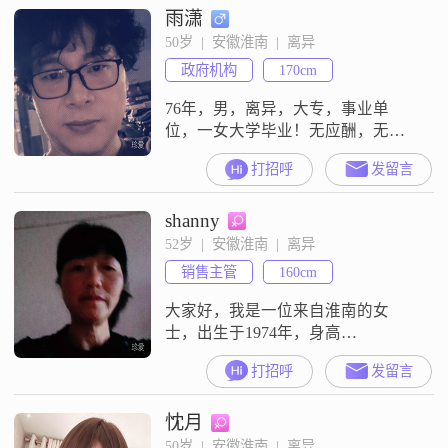
雨潇
生活中，我注重家庭的价值，认为
家庭的和谐和幸福是最重要的。我
50岁  |  安徽淮南  |  离异
愿意花时间和精力去经营和维护家
政府机构
170cm
庭关系，与家人共度美好时光。我
对待感情认真负责，希望找到一个
76年，男，离异，大专，事业单
能够相
位，一女大学毕业！无应酬，无圈
子健身，宅家做菜性情温和，身体
打招呼
发留言
强壮，偶尔抽烟，滴酒不沾所有的
外在都不如内在灵魂的契合长久不
shanny
是会员，因此看不到信息，谢谢
52岁  |  安徽淮南  |  离异
销售主管
160cm
大家好，我是一位来自淮南的女
士，出生于1974年，身高
160cm##3002##我拥有大专学历，在
打招呼
发留言
一家普通企业工作，月收入大概在
3001到5000元之间##3002##我性格
忱月
开朗，总是爱笑，我觉得生活就应
该充满阳光##3002##我是一个独立
50岁  |  安徽淮南  |  离异