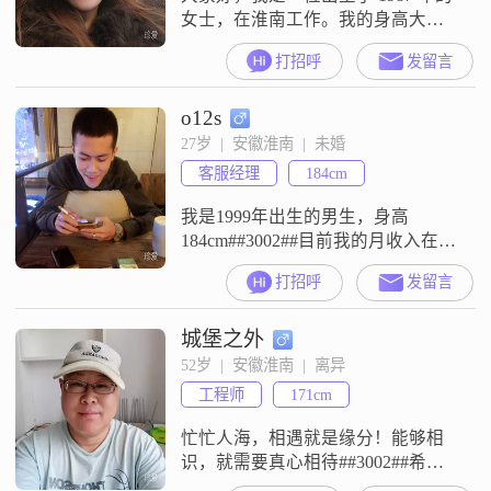
女士，在淮南工作。我的身高大概
168cm，每个月的收入在 5001 - 8000
打招呼
发留言
元之间，学历是中专。我觉得自己
是个挺独立自信的人，做事有自己
o12s
的想法和判断。在生活中，我特别
真诚可靠，朋友都说跟我相处让人
27岁  |  安徽淮南  |  未婚
特别踏实。我也是个善解人意的，
客服经理
184cm
能理解他人的不易和烦恼。我热爱
生活，喜欢追求事业
我是1999年出生的男生，身高
184cm##3002##目前我的月收入在
8001到12000元这个范围，工作地点
打招呼
发留言
在淮南，学历是大学本科##3002##
关于我的一些特点，我平时是一个
城堡之外
自信果断的人，做事情理性冷静，
心思也比较缜密##3002##在个人发
52岁  |  安徽淮南  |  离异
展上，我目前比较追求事业成功
工程师
171cm
##3002##平时的生活里，我挺享受
独处时
忙忙人海，相遇就是缘分！能够相
识，就需要真心相待##3002##希望
我们能够用心交流！