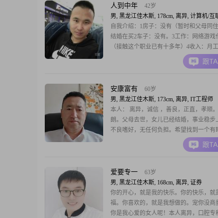
人到中年
42岁
男, 黑龙江佳木斯, 178cm, 离异, 计算机/
自我介绍：1房子：没有（暂时和父母同
结婚在买2车子：没有。3工作：网络游戏
（接触这个职业已有十多年）4收入：月工资
到3w（年薪不低于20w）5家庭成员：母亲
跟T
妹 父亲病逝，母亲已经找到另一半很幸福
我未来的榜样。6性格 ：外向阳光一点，
能说，我认为沟通可以化解一切事情。
安康富有
60岁
男, 黑龙江佳木斯, 173cm, 离异, IT工程师
本人： 离异，诚信 ，善良，正直，孝顺
朗。父母去世，女儿已经结婚，事业稳步
不良嗜好，无任何负担。希望找到一个有
格能合得来的美女。宁缺毋滥。谢谢。祝
跟T
康，富有，平安，如意，高升，生意兴隆
财源茂盛达三江，风调雨顺，国泰民安，
盛！龙年大吉！
爱要专一
63岁
男, 黑龙江佳木斯, 168cm, 离异, 证券
你的开心，就是我的快乐。你的快乐，就
福。你喜欢的，就是我想做的。宠你没商
你是我心爱的女人呢！本人离异，口腔专