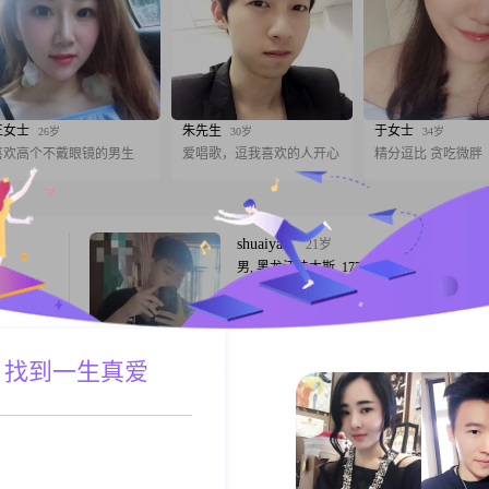
王女士
朱先生
于女士
26岁
30岁
34岁
喜欢高个不戴眼镜的男生
爱唱歌，逗我喜欢的人开心
精分逗比 贪吃微胖
shuaiyao
21岁
男, 黑龙江佳木斯, 177cm, 未婚, 餐饮管理
高
大家好，我是一位出生于 2004 年的男士##30
可靠，喜
身高 177 厘米，在佳木斯工作##3002##我
电影，无
大专，目前月收入在 12001 - 20000 元之间
中，感受
##3002##我觉得自己最大的特点是耐心包
 找到一生真爱
A联系
跟T
球达人，
面对什么情况都能保持平和的心态##3002#
了健康的
重生活中的仪式感，觉得它能让平凡的日子
为三观契
别
多点真诚
45岁
男, 黑龙江佳木斯, 172cm, 离异, 其他职业
1980
我不吸烟，，不酗酒，不赌博，无不良嗜好