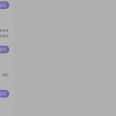
事业稳定
A联系
个善良真
果未来
无恙资
A联系
，踏实
A联系