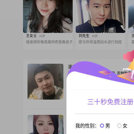
王女士
刘先生
26岁
29岁
我崇拜你像英雄你疼我像孩子
愿与你将温情如水进行到底
湲东
37岁
男, 黑龙江佳木斯, 178cm, 离异, 农林牧渔
大家好，我是一位1989年出生的男士，身
178cm，目前生活在佳木斯。我性格真诚
欢活在当下，享受生活的每一刻。我热爱
论是剧情片还是喜剧片，都能让我沉浸其
三十秒免费注册
跟T
到不同的人生百态。同时，我也是个羽毛
每周都会去球场挥洒汗水，运动让我保持
体魄，也培养了我坚韧不拔的精神。我认
芬芳静好
49岁
合非常重要
女, 黑龙江佳木斯, 170cm, 离异, 未填写
我的性别：
男
女
大家好，我是一位来自佳木斯的女士，出生于