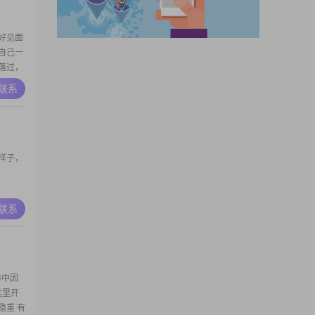
好见面
自己一
落过，
拉着你
A联系
样子，
A联系
命中因
这里开
稳重 有