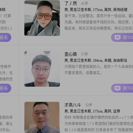
了丿然
41岁
互联网
男, 黑龙江佳木斯, 175cm, 离异, 商场经理
住）打算
爱干净，比较整洁，喜欢户外一些运动，最
代购
沟通。有时候望着地平线的方向，我在想，
在1.2
路走来，明天又将去向哪里呢。快乐过也失
 哥哥 妹
一个人旅途太漫长，如果你愿意，我希望能
A联系
跟T
，他是
的手，一起奔跑，一起去寻找我们的幸福。
东北人都
歪心狼
37岁
男, 黑龙江佳木斯, 184cm, 未婚, 自由职业
。性格开
只想找个愿意陪我的人。喜欢一个人本来的
上升，无
不要求漂亮，但要真实。
眼缘的性
大家：健
A联系
跟T
通四海，
繁荣昌
才高八斗
52岁
男, 黑龙江佳木斯, 175cm, 离异, 证券
是我的幸
你好 有眼缘总在偶尔偶然的机会的 c x 7 5 
量。谁让
为有缘来相逢 5 7 5 希望我们美好的爱情在
科毕业。
始 1 2 8 我是离异的 已单身多年了 性格成熟