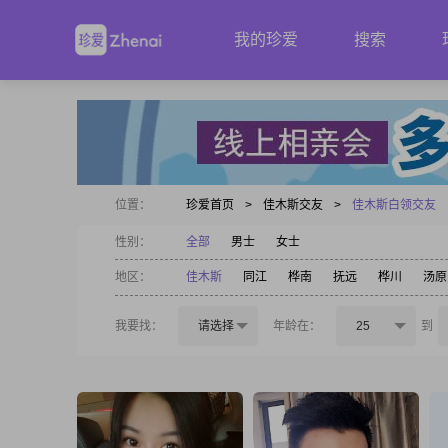
我的珍爱
搜索
位置：
珍爱首页
>
佳木斯交友
>
佳木斯白领交友
性别：
全部
男士
女士
地区：
佳木斯
同江
桦南
抚远
桦川
汤原
我要找：
请选择
年龄在：
25
到