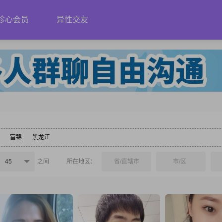
珍心会员
异性交友
富锦
黑龙江
45
之间
所在地区：
省/直辖市
市/区