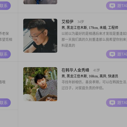
公司股权
担当的人 热爱生活 孝顺父母 无不良的好 
A联系
跟T
的生活
平时喜欢工作 旅游 健身 美食 希望想找一
诚 顾家有爱心的另一半 如对我印象的人
艾桓伊
34岁
男, 黑龙江佳木斯, 179cm, 未婚, 工程师
养老保
以前以为最好的是相遇后来才发现是重逢如
希望觅相
那一天我们真的久别重逢那么我希望你别来
料是真的
A联系
跟T
在韩华人金秀峰
41岁
男, 黑龙江佳木斯, 168cm, 离异, 快递员
咯哦
寻找年龄相仿，善良孝顺，可以在韩国生活
过日子，对家庭负责的伴侣。
A联系
跟T