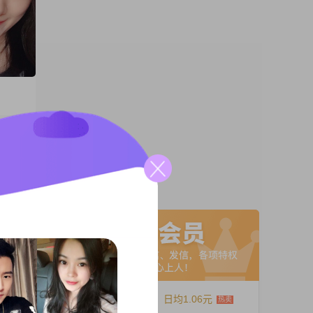
02##
的学历是
容，无论
A联系
#我很注
变得特
12个月
日均1.06元
，短婚