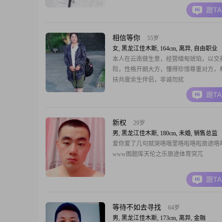
不吸烟，不喝酒，不打牌，不赌博。上市
跟T
的持有者。不知道你是否愿意和我过候鸟
呢！
相信等你
55岁
女, 黑龙江佳木斯, 164cm, 离异, 自由职业
本人在云南做生意，经营缅甸琥珀，以交
险，性格开朗大方，懂得珍惜尊重对方，
扶共度余生伴侣，非诚勿扰
跟T
新权
29岁
男, 黑龙江佳木斯, 180cm, 未婚, 销售总监
爱你爱了几句就哭咯哦里咯啦咯啦旅途咯
www图题库天伦之乐旅途体育突兀
跟T
等待不如去寻找
64岁
男, 黑龙江佳木斯, 173cm, 离异, 金融