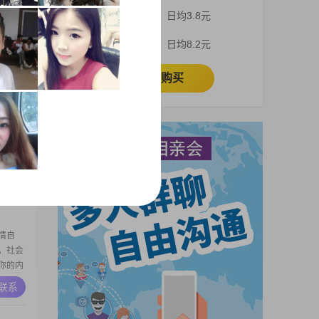
了，现
3个月
日均3.8元
大富大
A联系
1个月
日均8.2元
立即购买
968
保持着稳
够在生
历是高中
A联系
比书本
重可靠，
情自
，社会
你的内
A联系