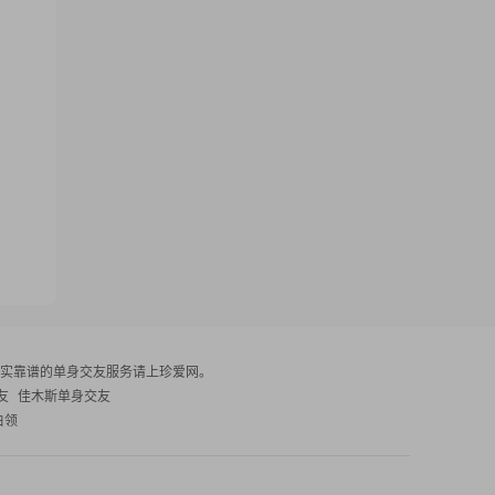
实靠谱的单身交友服务请上珍爱网。
友
佳木斯单身交友
白领