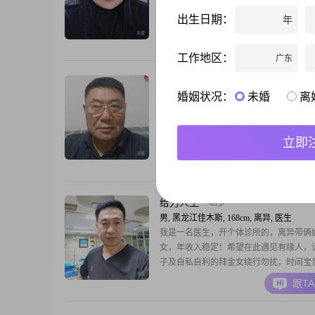
年，身高170cm##3002##我性格乐观积
出生日期：
年
真诚可靠的态度面对生活##3002##在我
当下，享受生活的每一刻是非常重要的##30
跟T
非常重视家庭，认为家庭是生活中最重要
工作地区：
广东
会优先考虑家人的感受和需求##3002##
面，我有着稳定的收
犹记初见
58岁
婚姻状况：
未婚
离
男, 黑龙江佳木斯, 175cm, 丧偶, 景观设计
大家好，我是一位1969年出生的男士，身
175cm，目前在佳木斯工作##3002##我
立即
50000元以上，学历是大专##3002##我
乐观积极，责任感强，对待事物总是耐心
跟T
和易相处##3002##我认为家庭是最重要
家庭的幸福而努力##3002##在事业上，
功，希望能在自己的领
给力人生
46岁
男, 黑龙江佳木斯, 168cm, 离异, 医生
我是一名医生，开个体诊所的，离异带俩
女，年收入稳定！希望在此遇见有缘人，
子及自私自利的拜金女绕行勿扰，时间宝
时间与你浪费！因为前妻就是小我17岁爱
跟T
1997年的拜金女一枚，所以我起诉离婚了