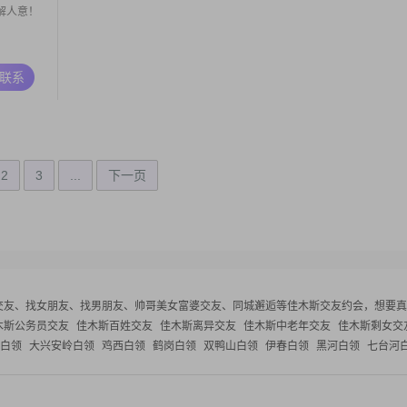
解人意！
A联系
2
3
...
下一页
交友、找女朋友、找男朋友、帅哥美女富婆交友、同城邂逅等
佳木斯交友约会，想要真
木斯公务员交友
佳木斯百姓交友
佳木斯离异交友
佳木斯中老年交友
佳木斯剩女交
白领
大兴安岭白领
鸡西白领
鹤岗白领
双鸭山白领
伊春白领
黑河白领
七台河