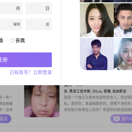
极，总是以
没孩子，想要个小孩。上一段婚姻已经过去
月
日
看来，珍惜
在想要一个温暖的家，想有孩子和她，不求
02##我
贵，只求平淡过一生。扯犊子的别加了！
A联系
跟T
的部分，
深圳
区
在工作方
坐看时光
63岁
婚
丧偶
男, 黑龙江佳木斯, 172cm, 离异, 未填写
高
大家好，我是一位来自佳木斯的男士，出生于1
的月收入在
年，身高172cm##3002##我在工作中一直
注册
性格上比较
定的态度，月收入超过50000元，这让我能
包容，随
活中提供一定的保障##3002##虽然我的学
A联系
跟T
已有账号？立即登录
的，会为了
及以下，但我相信，生活中的智慧和经验远
我追求成
上的知识来得更加重要##3002##我性格稳
对待人真诚相待，我希
美人
46岁
女, 黑龙江佳木斯, 201cm, 丧偶, 自由职业
娃一男一
我是一个独立又很有包容性的女人，但对感
请金融骗
私。喜欢你，真诚相助的你，感情干净的你
贵！没有
承担能力有責任心的你？希望你的颜值超越
慕虚荣
在美。期望与你牵手成功。
A联系
跟T
！