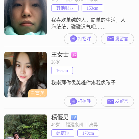
其他职业
153cm
我喜欢单纯的人，简单的生活，人
海茫茫，碰碰运气吧……
打招呼
发留言
王女士
26岁
165cm
我崇拜你像英雄你疼我像孩子
白富美
打招呼
发留言
積優男
49岁  |  福建泉州  |  离异
建筑师
170cm