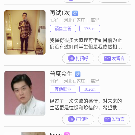
他随缘随心所欲##3002##
再试1次
41岁  |  河北石家庄  |  离异
销售主管
175cm
我懂得很多大道理可惜到目前为止
仍没有过好前半生但是我依然相信
爱情我想与你共度余生
打招呼
发留言
普度众生
44岁  |  河北石家庄  |  离异
其他职业
182cm
经过了一次失败的感情，对未来的
生活更是憧憬和珍惜的，希望携手
未来的另一半好好的一生一世。
打招呼
发留言
huyy