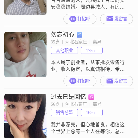
普普通通的人，只想找个合适的安
安稳稳结婚。周边县城人，有房有
车希望找个不介意是县城的。
打招呼
发留言
勿忘初心
35岁  |  河北石家庄  |  离异
其他职业
175cm
本人属于创业者，从事批发零售行
业，收入稳定，以真诚相待，希望
你情绪稳定、性格温和、有责任心
打招呼
发留言
和上进心、生活中可以被彼此包
容、共同进步、
过去已是回忆
56岁  |  河北石家庄  |  离异
销售总监
165cm
我并非漂亮，但心地善良，相信这
个世界上总有一个人在等你，总有