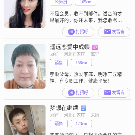
公务员
165cm
不是会员，收不到邮件。适合的才
是最好的，你还未来，我怎敢老
去…因为一直考公务员，所以没考
打招呼
发留言
虑过结婚这事，终于考上了，希望
从心动到白头……j
遥远恋爱中成蝶
58岁  |  河北石家庄  |  离异
销售
158cm
孝顺父母，热爱家庭，明净工匠精
神，有专职工作，健康平安！
打招呼
发留言
梦想在继续
34岁  |  河北石家庄  |  未婚
销售
173cm