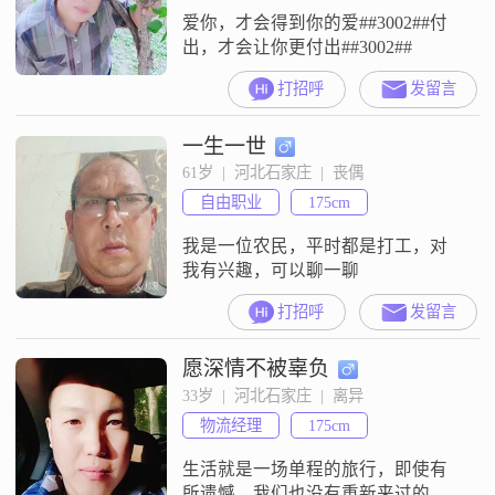
爱你，才会得到你的爱##3002##付
出，才会让你更付出##3002##
打招呼
发留言
一生一世
61岁  |  河北石家庄  |  丧偶
自由职业
175cm
我是一位农民，平时都是打工，对
我有兴趣，可以聊一聊
打招呼
发留言
愿深情不被辜负
33岁  |  河北石家庄  |  离异
物流经理
175cm
生活就是一场单程的旅行，即使有
所遗憾，我们也没有重新来过的机