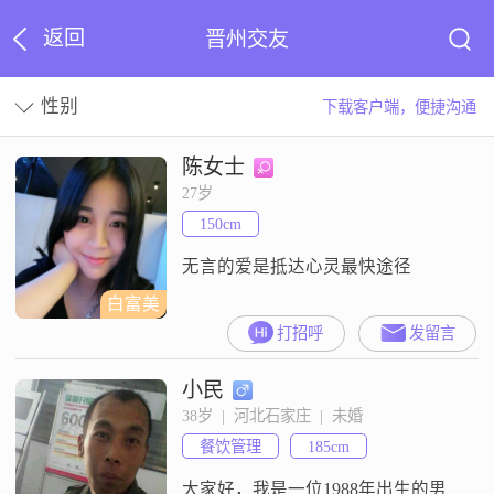
返回
晋州交友
性别
下载客户端，便捷沟通
陈女士
27岁
150cm
无言的爱是抵达心灵最快途径
白富美
打招呼
发留言
小民
38岁  |  河北石家庄  |  未婚
餐饮管理
185cm
大家好，我是一位1988年出生的男