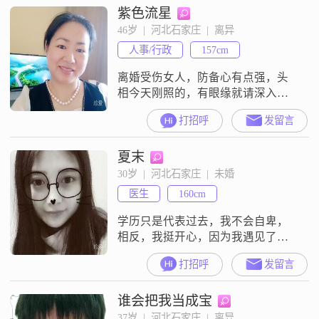
紫色流星
##3002##我性格稳重可靠，真诚待
人，责任感强##3002##在生活中，
46岁  |  河北石家庄  |  离异
我始终坚持勤俭节约的原则，不铺
人事/行政
157cm
张浪费##3002##我相信，只有通过
辛勤劳
离婚受伤女人，防备心有点强，头
相今天刚照的，有眼缘就请深入了
解，离婚后无财无权，骗子无需费
打招呼
发留言
心##3002##
夏末
30岁  |  河北石家庄  |  未婚
医生
160cm
学历只是代表过去，我不会自卑，
相反，我挺开心，因为我遇见了一
份无比好的工作。
打招呼
发留言
谁会把我当成宝
37岁  |  河北石家庄  |  离异