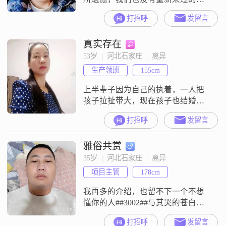
会，与其纠结于无法改变的过去，
打招呼
发留言
不如笑着迎接未来，因为生活_没有
如果。。。
真实存在
53岁  |  河北石家庄  |  离异
生产领班
155cm
上半辈子因为自己的执着，一人把
孩子拉扯带大，现在孩子也结婚有
了自己的家了，也很支持我组建新
打招呼
发留言
的家庭##3002##女人的心思很简单
的，就是找一个愿意陪伴自己，愿
雅俗共赏
意给自己一个温暖的家，我没有家
底，学历也不高，就是很普通的一
35岁  |  河北石家庄  |  离异
个小女人，所以骗子可以直接绕
项目主管
178cm
道，希望对方是真心愿意相处结婚
的##3002##
我再多的介绍，也留不下一个不想
懂你的人##3002##与其哭的苍白无
力不如随心所欲##3002##仰望天空
打招呼
发留言
蓝天白云之间总会有一丝缝隙，让