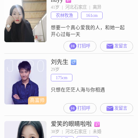
41岁  |  河北石家庄  |  离异
农林牧渔
161cm
想要一个真心爱我的人，和她一起
开心过每一天
打招呼
发留言
刘先生
29岁
175cm
只想在茫茫人海与你相遇
高富帅
打招呼
发留言
爱笑的眼睛啦啦
38岁  |  河北石家庄  |  未婚