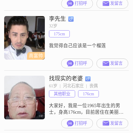
打招呼
发留言
到8000元之间，虽然学历是高中及
以下，但我一直保持着积极向上的
李先生
生活态度##3002##我性格开朗，总
是爱笑，善于理解他人的感受，也
32岁
懂得如何让生活变得更加美好
175cm
##3002##我热爱生活，尤其喜欢精
致的家居装饰
我觉得自己应该是一个榴莲
高富帅
打招呼
发留言
找现实的老婆
61岁  |  河北石家庄  |  丧偶
其他职业
176cm
大家好，我是一位1965年出生的男
士，身高176cm，目前居住在美丽的
石家庄##3002##我的月收入在3001
打招呼
发留言
到5000元之间，虽然不算特别高，
但足以让我过上安稳的生活