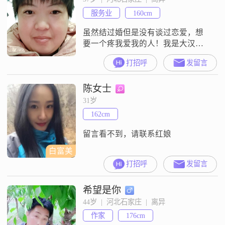
服务业
160cm
虽然结过婚但是没有谈过恋爱，想
要一个疼我爱我的人！我是大汉蓝
妍欣宝儿你能找到我吗？我又懒又
打招呼
发留言
馋又丑又胖又傻又呆心又大这样的
我会有人喜欢吗？
陈女士
31岁
162cm
留言看不到，请联系红娘
白富美
打招呼
发留言
希望是你
44岁  |  河北石家庄  |  离异
作家
176cm