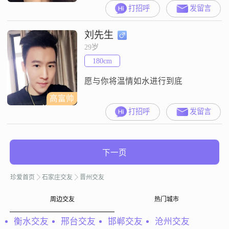
一个人会给你安心的幸福。如果找
打招呼
发留言
到这个人。这是上辈子修来的缘
分。我是真诚的，我的优点。对感
刘先生
情专一，不会三心二意，我很会关
心人，照顾人也很善良诚实，更不
29岁
喜欢把感情当做游戏。我不在乎他
180cm
的背景，我的梦想其实很简单，就
是找一个真正适合自己的男人，互
愿与你将温情如水进行到底
相体贴照顾幸福一生。还
高富帅
打招呼
发留言
下一页
珍爱首页
石家庄交友
晋州交友
周边交友
热门城市
衡水交友
邢台交友
邯郸交友
沧州交友