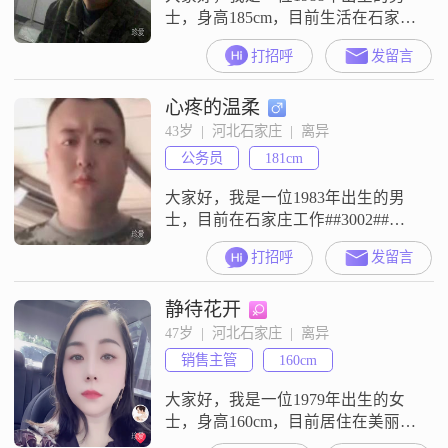
士，身高185cm，目前生活在石家庄
##3002##我的月收入在3001到5000
打招呼
发留言
元之间，虽然不是特别高，但我一
直秉持着勤俭节约的生活态度
心疼的温柔
##3002##学历方面，我只有高中及
以下，但我相信，生活中的智慧和
43岁  |  河北石家庄  |  离异
经验远比书本上的知识来得重要
公务员
181cm
##3002##我性格稳重可靠，总是能
在关键时刻给予
大家好，我是一位1983年出生的男
士，目前在石家庄工作##3002##我
的月收入在50000元以上，能够提供
打招呼
发留言
稳定的生活基础##3002##虽然我没
有填写具体的身高，但我认为身高
静待花开
并不是最重要的，重要的是我们的
内心是否契合##3002##我性格稳重
47岁  |  河北石家庄  |  离异
可靠，对待事物认真负责##3002##
销售主管
160cm
我崇尚自由，喜欢在城市中漫步，
感受这座
大家好，我是一位1979年出生的女
士，身高160cm，目前居住在美丽的
石家庄##3002##我的月收入在5001