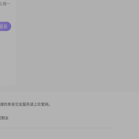
上我一
A联系
谱的单身交友服务请上珍爱网。
河剩女