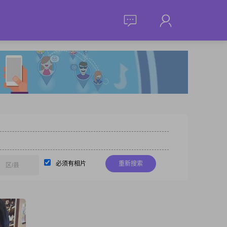
必须有相片
重新搜索
区/县