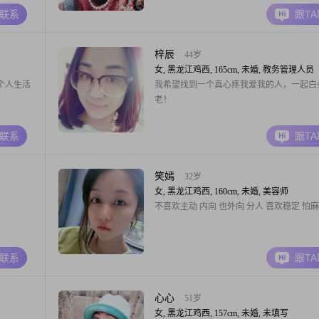
A联系
跟T
梓辰
44岁
女, 黑龙江鸡西, 165cm, 未婚, 教务管理人员
个人生活
我希望找到一个真心疼我爱我的人，一起白
老！
A联系
跟T
笑嫣
32岁
女, 黑龙江鸡西, 160cm, 未婚, 美容师
不喜欢主动 内向 也外向 分人 喜欢稳定 怕
A联系
跟T
心心
51岁
女, 黑龙江鸡西, 157cm, 未婚, 未填写