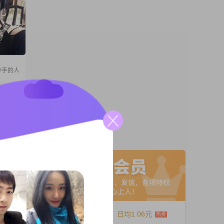
分手的人
自我评
A联系
12个月
日均1.06元
没有