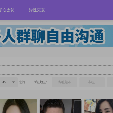
珍心会员
异性交友
45
之间
所在地区：
省/直辖市
市/区