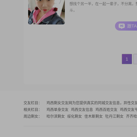
想找个另一半，在一起一辈子，不分离，
斗，
跟T
1
交友栏目：
鸡西剩女交友网
为您提供真实的同城交友信息，异性交
相关栏目：
鸡西单身交友
鸡西交友信息
鸡西百姓交友
鸡西交友
周边剩女：
哈尔滨剩女
绥化剩女
佳木斯剩女
牡丹江剩女
齐齐哈