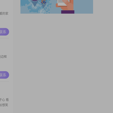
暖的家
A联系
边边框
A联系
于心 看
丝想笑