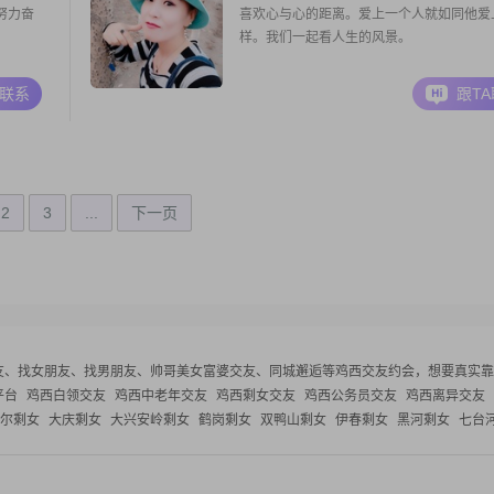
努力奋
喜欢心与心的距离。爱上一个人就如同他爱
样。我们一起看人生的风景。
A联系
跟T
2
3
...
下一页
友、找女朋友、找男朋友、帅哥美女富婆交友、同城邂逅等
鸡西交友约会，想要真实靠
平台
鸡西白领交友
鸡西中老年交友
鸡西剩女交友
鸡西公务员交友
鸡西离异交友
尔剩女
大庆剩女
大兴安岭剩女
鹤岗剩女
双鸭山剩女
伊春剩女
黑河剩女
七台