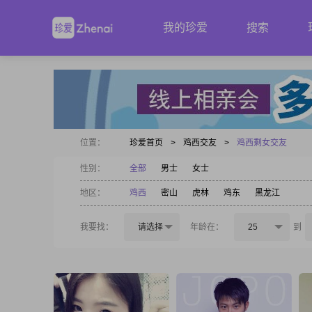
我的珍爱
搜索
位置：
珍爱首页
>
鸡西交友
>
鸡西剩女交友
性别：
全部
男士
女士
地区：
鸡西
密山
虎林
鸡东
黑龙江
我要找：
请选择
年龄在：
25
到