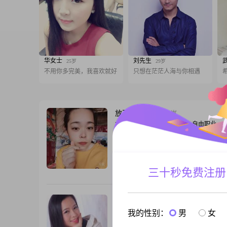
华女士
刘先生
25岁
29岁
不用你多完美，我喜欢就好
只想在茫茫人海与你相遇
放飞好的心情
29岁
女, 黑龙江鸡西, 165cm, 未婚, 自由职业
大家好，我是一位1997年出生的女士，身
165cm，目前生活在美丽的鸡西##3002#
专学历，在工作中勤奋努力，月收入在800
12000元之间##3002##我性格温柔体贴，
三十秒免费注册
跟T
信，随和易相处，真诚可靠，有时候也会
风趣，喜欢在安静内敛中寻找生活的乐趣##3
平时我喜欢绘画创作，通过画笔
相识就是缘
35岁
女, 黑龙江鸡西, 165cm, 未婚, 服务业
我的性别：
男
女
我是一个很内向的人，喜欢安静，偶尔会