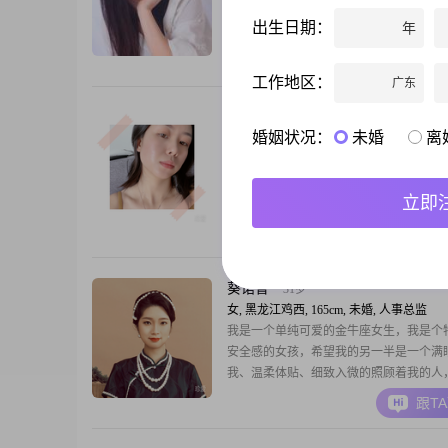
闹，喜欢和心爱的人一起去旅行，愿得一
出生日期：
年
首不分离
跟T
工作地区：
广东
光怪陆离
35岁
婚姻状况：
未婚
离
女, 黑龙江鸡西, 165cm, 未婚, 销售专员
感觉白花钱了。。 。。。。。。。。
立即
跟T
葵诺曹
31岁
女, 黑龙江鸡西, 165cm, 未婚, 人事总监
我是一个单纯可爱的金牛座女生，我是个
安全感的女孩，希望我的另一半是一个满
我、温柔体贴、细致入微的照顾着我的人
别专一，我从来不听他说了什么，我只想
跟T
他为我做了什么，毕竟耳听爱情的时代也
谁都可以用嘴说爱你，但是真想和你长久