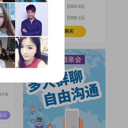
期待有
3个月
日均3.8元
、是爱
、是无
A联系
1个月
日均8.2元
懂得、
的牵
立即购买
。
小王不
A联系
能不能
A联系