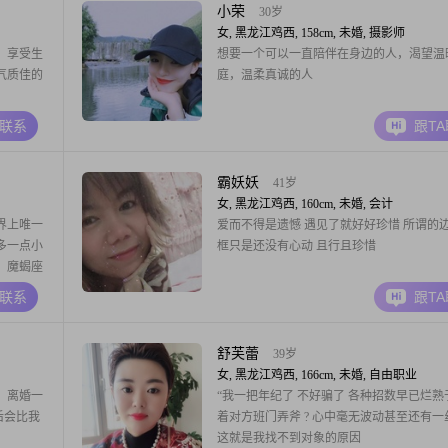
绝配的土
小荣
30岁
女, 黑龙江鸡西, 158cm, 未婚, 摄影师
，享受生
想要一个可以一直陪伴在身边的人，渴望温
气质佳的
庭，温柔真诚的人
A联系
跟T
霸妖妖
41岁
女, 黑龙江鸡西, 160cm, 未婚, 会计
界上唯一
爱而不得是遗憾 遇见了就好好珍惜 所谓的
多一点小
框只是还没有心动 且行且珍惜
，魔蝎座
A联系
跟T
舒芙蕾
39岁
女, 黑龙江鸡西, 166cm, 未婚, 自由职业
，离婚一
“我一把年纪了 不好骗了 各种招数早已烂熟
后会比我
着对方班门弄斧 ? 心中毫无波动甚至还有一
这就是我找不到对象的原因