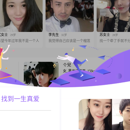
武女士
李先生
苏女士
29岁
32岁
28岁
希望今年过年我不是一个人
我觉得自己应该是一个榴莲
找一个牵了手就不
仒兒
42岁
女, 黑龙江鸡西, 159cm, 未婚, 销售
高
兴趣爱好:吃，玩，睡觉！优点:懒！超懒！
#我拥有大
价:还没长大就老了…………！
1到
独立自
 找到一生真爱
A联系
跟T
有点幽默
002##
哈哈
64岁
女, 黑龙江鸡西, 158cm, 未婚, 财务主管
喜欢吵
本人未婚，心地善良有爱心，上没有老，下