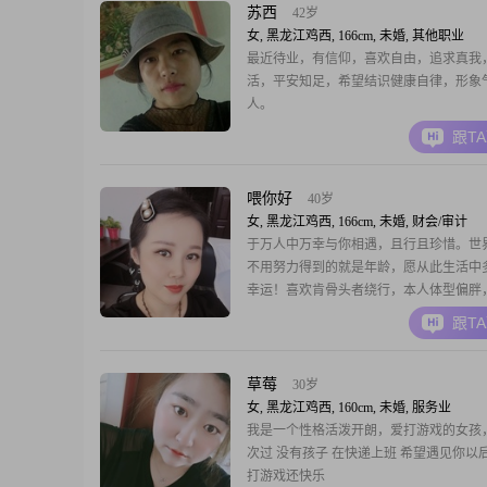
么几个！我的另一半的星座也是和金牛女
苏西
42岁
象星座！想追我
女, 黑龙江鸡西, 166cm, 未婚, 其他职业
最近待业，有信仰，喜欢自由，追求真我
活，平安知足，希望结识健康自律，形象
人。
跟T
喂你好
40岁
女, 黑龙江鸡西, 166cm, 未婚, 财会/审计
于万人中万幸与你相遇，且行且珍惜。世
不用努力得到的就是年龄，愿从此生活中
幸运！喜欢肯骨头者绕行，本人体型偏胖
勿扰
跟T
草莓
30岁
女, 黑龙江鸡西, 160cm, 未婚, 服务业
我是一个性格活泼开朗，爱打游戏的女孩
次过 没有孩子 在快递上班 希望遇见你以
打游戏还快乐