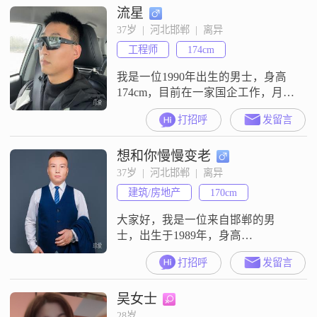
流星
善解人意，能理解和感受他人的情
绪##3002##心思比较细腻敏感，这
37岁  |  河北邯郸  |  离异
让我更懂得关注到身边人的细微变
工程师
174cm
化##3002##性格随和易相处，
我是一位1990年出生的男士，身高
174cm，目前在一家国企工作，月收
入在12001到20000元之间，收入稳
打招呼
发留言
定##3001##假期多，每月都有集中
假期，一起外出旅游很方便，性格
想和你慢慢变老
稳重可靠，对待生活积极乐观，喜
欢带着家人外出旅游##3002##我有
37岁  |  河北邯郸  |  离异
两个孩子一儿一女，孩子很乖巧希
建筑/房地产
170cm
望不要介意，父母也会帮着带孩
子，本人不吸烟，
大家好，我是一位来自邯郸的男
士，出生于1989年，身高
170cm##3002##我的月收入在12001
打招呼
发留言
到20000元之间，目前从事着一份稳
定的工作##3002##虽然我的学历是
吴女士
高中及以下，但我一直保持着积极
向上的态度，努力提升自己的能力
28岁