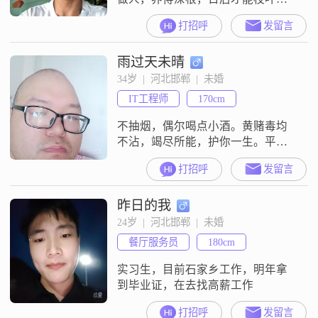
盛。如果你给我的，和你给别人的
打招呼
发留言
是一样的，那我就不要了。要么旅
行，要么读书，身体和灵魂必须有
雨过天未晴
一个在路上。
34岁  |  河北邯郸  |  未婚
IT工程师
170cm
不抽烟，偶尔喝点小酒。黄赌毒均
不沾，竭尽所能，护你一生。平平
淡淡才是真。
打招呼
发留言
昨日的我
24岁  |  河北邯郸  |  未婚
餐厅服务员
180cm
实习生，目前石家乡工作，明年拿
到毕业证，在去找高薪工作
打招呼
发留言