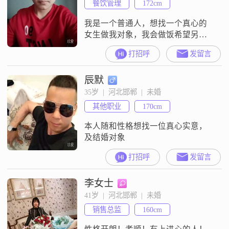
餐饮管理
172cm
我是一个普通人，想找一个真心的
女生做我对象，我会做饭希望另一
半可以好好爱我
打招呼
发留言
辰默
35岁  |  河北邯郸  |  未婚
其他职业
170cm
本人随和性格想找一位真心实意，
及结婚对象
打招呼
发留言
李女士
41岁  |  河北邯郸  |  未婚
销售总监
160cm