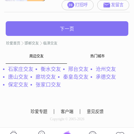
打招呼
发留言
下一页
珍爱首页
邯郸交友
临漳交友
周边交友
热门城市
石家庄交友
衡水交友
邢台交友
沧州交友
唐山交友
廊坊交友
秦皇岛交友
承德交友
保定交友
张家口交友
珍爱专题
客户端
意见反馈
Copyright © 2005-2026