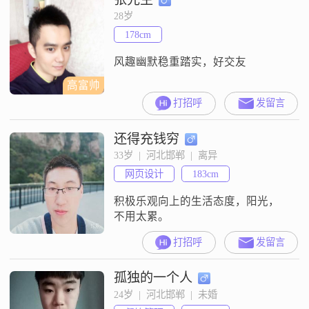
28岁
178cm
风趣幽默稳重踏实，好交友
高富帅
打招呼
发留言
还得充钱穷
33岁  |  河北邯郸  |  离异
网页设计
183cm
积极乐观向上的生活态度，阳光，
不用太累。
打招呼
发留言
孤独的一个人
24岁  |  河北邯郸  |  未婚