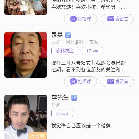
性格开朗！孝顺！有上进心的人！
喜欢旅游！喜欢小孩！希望另一半
满眼都是自己！两人可以白头到
打招呼
发留言
老！
泉鑫
68岁  |  河北邯郸  |  丧偶
农林牧渔
171cm
现在三月八号妇女节我的会员已经
过期，看不到各位朋友的关注和信
息了，收如果需要了解了解可在
打招呼
发留言
《幸福天使单身相亲群》里找到
我，群名（浩鑫）。谢谢各位朋友
李先生
的关注和信息。我是五八年一月
生，和身份证稍有点不付，身高
32岁
171，身型一般，高中，没有固定工
175cm
作，有一男孩一女孩都已成家了，
自己在老家住（农家院），性格诚
我觉得自己应该是一个榴莲
实善良较内向，生活简朴，
高富帅