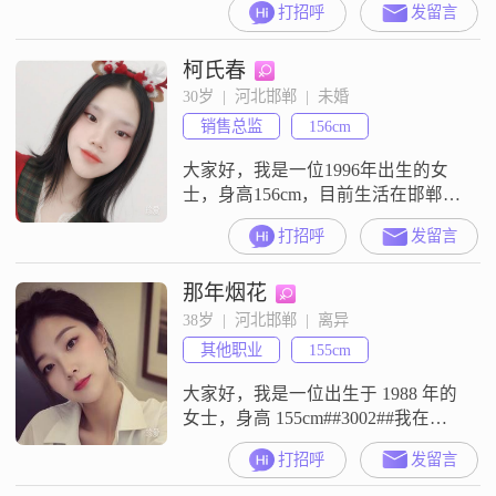
打招呼
发留言
收入还不错，每月在 8001 - 12000 元
之间##3002##我这个人嘛，性格稳
柯氏春
重可靠，对待任何事情都认真负责
##3002##在生活中，我始终保持乐
30岁  |  河北邯郸  |  未婚
观积极的态度，相信办法总比困难
销售总监
156cm
多##3002#
大家好，我是一位1996年出生的女
士，身高156cm，目前生活在邯郸
##3002##我拥有硕士学位，现在的
打招呼
发留言
工作月收入在3000元以下##3002##
我性格开朗，总是爱笑，我觉得生
那年烟花
活就应该充满阳光和快乐##3002##
我喜欢精致的生活方式，注重健康
38岁  |  河北邯郸  |  离异
的管理，每天都会保持良好的作息
其他职业
155cm
和适当的运动##3002##尊重是人与
人之间
大家好，我是一位出生于 1988 年的
女士，身高 155cm##3002##我在邯
郸工作，收入每月在 3000 元以下
打招呼
发留言
##3002##学历是高中及以下
##3002##我觉得自己最大的特点是