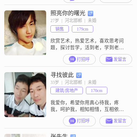
照亮你的曙光
27岁  |  河北邯郸  |  未婚
销售
179cm
欣赏艺术，热爱艺术，喜欢思考问
题，探讨哲学，活到老，学到老，
比较欣赏单纯且三观正的女孩
打招呼
发留言
##3002##
寻找彼此
33岁  |  河北邯郸  |  未婚
建筑/房地产
170cm
我爱你，希望你用真心待我，疼
我，呵护我，相知相惜，互相依
靠，爱永相随！
打招呼
发留言
张先生