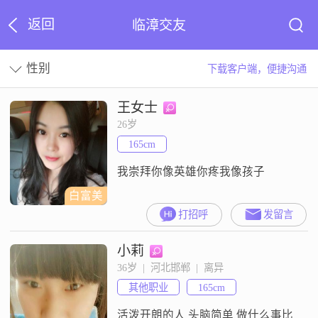
返回
临漳交友
性别
下载客户端，便捷沟通
王女士
26岁
165cm
我崇拜你像英雄你疼我像孩子
白富美
打招呼
发留言
小莉
36岁  |  河北邯郸  |  离异
其他职业
165cm
活泼开朗的人 头脑简单 做什么事比