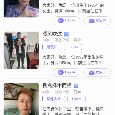
建立稳定关系的基础
大家好，我是一位出生于1985年的
女士，身高160cm，目前居住在邯郸
##3002##我的月收入在3001到5000
打招呼
发留言
元之间，学历为高中及以下
##3002##我性格随和，善解人意，
暖风吹过
总是希望能理解他人的感受，富有
同理心##3002##在生活中，我注重
34岁  |  河北邯郸  |  离异
健康管理，认为健康的身体是幸福
建筑师
165cm
生活的基础##3002##我非常重视情
感的交
大家好，我是一位1992年出生的男
士，身高165cm，目前生活在邯郸。
我的月收入在8001到12000元之间，
打招呼
发留言
虽然学历是高中及以下，但我一直
保持着乐观积极的生活态度。我认
良禽择木而栖
为，生活中的每一天都充满了希望
和机遇，所以我总是努力去发现和
43岁  |  河北邯郸  |  离异
抓住它们。我是一个责任感很强的
其他职业
170cm
人，无论是对工作还是对家庭，我
都会尽自己最大的努力去承担和履
在等待的日子里，刻苦读书，谦卑
做人，养得深根，日后才能枝叶茂