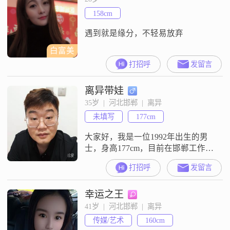
和素质##3002##我性格稳重可靠，
158cm
自信果断，有很强的责任感和耐心
包容心##300
遇到就是缘分，不轻易放弃
白富美
打招呼
发留言
离异带娃
35岁  |  河北邯郸  |  离异
未填写
177cm
大家好，我是一位1992年出生的男
士，身高177cm，目前在邯郸工作，
月收入在8001到12000元之间
打招呼
发留言
##3002##我拥有大学本科学历，自
认为是一个理性而稳重的人
幸运之王
##3002##我非常重视家庭，认为家
庭是生活的重心，愿意为家庭的幸
41岁  |  河北邯郸  |  离异
福付出一切##3002##在感情方面，
传媒/艺术
160cm
我始终坚持真诚相待，我认为这是