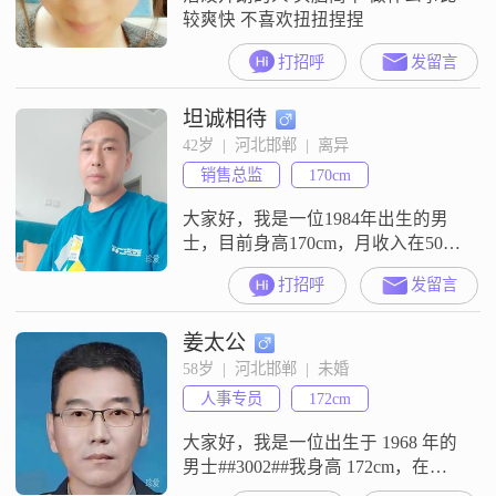
较爽快 不喜欢扭扭捏捏
打招呼
发留言
坦诚相待
42岁  |  河北邯郸  |  离异
销售总监
170cm
大家好，我是一位1984年出生的男
士，目前身高170cm，月收入在5001
到8000元之间。我在邯郸工作，学
打招呼
发留言
历是中专。我性格上比较注重家
庭，认为家庭是最重要的，所有的
姜太公
努力都是为了让家人过得更好。在
生活中，我比较勤俭节约，不铺张
58岁  |  河北邯郸  |  未婚
浪费，觉得每一分钱都应该花在有
人事专员
172cm
意义的地方。我认为相互尊重是人
际关系的基础，无论是对家人还是
大家好，我是一位出生于 1968 年的
朋友
男士##3002##我身高 172cm，在邯
郸工作，学历是大专##3002##我的