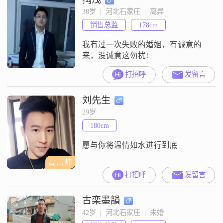
38岁  |  河北石家庄  |  离异
销售总监
178cm
我有过一次失败的婚姻，有诚意的
来，没诚意这勿扰!
打招呼
发留言
刘先生
29岁
180cm
愿与你将温情如水进行到底
高富帅
打招呼
发留言
古栾墨韻
42岁  |  河北石家庄  |  未婚