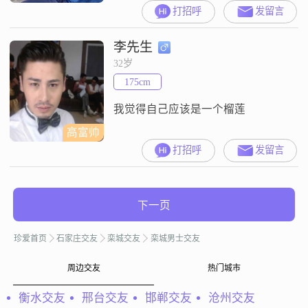
打招呼
发留言
李先生
32岁
175cm
我觉得自己应该是一个榴莲
高富帅
打招呼
发留言
下一页
珍爱首页
石家庄交友
栾城交友
栾城男士交友
周边交友
热门城市
衡水交友
邢台交友
邯郸交友
沧州交友