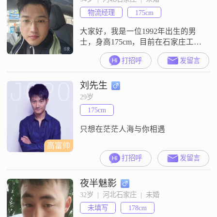
和易相处。我相信，成熟稳重是处
物流经理
175cm
理生活各种问题的基础。我性格乐
观积极，总是以真诚的态度面对每
大家好，我是一位1992年出生的男
一个
士，身高175cm，目前在石家庄工作
##3002##我的月收入在20001到
打招呼
发留言
50000元之间，拥有大学本科学历
##3002##在性格方面，我自认为是
刘先生
一个稳重可靠的人，做事自信果
断，有很强的责任感##3002##在生
29岁
活中，我对待事物总是充满耐心和
175cm
包容心##3002##我非常追求事业上
的成
只想在茫茫人海与你相遇
高富帅
打招呼
发留言
夜半魅影
32岁  |  河北石家庄  |  未婚
未填写
178cm