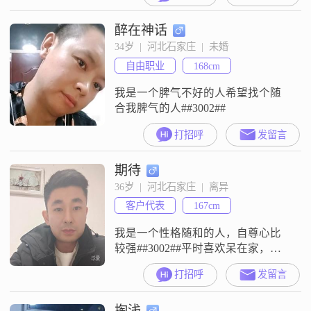
醉在神话
34岁  |  河北石家庄  |  未婚
自由职业
168cm
我是一个脾气不好的人希望找个随
合我脾气的人##3002##
打招呼
发留言
期待
36岁  |  河北石家庄  |  离异
客户代表
167cm
我是一个性格随和的人，自尊心比
较强##3002##平时喜欢呆在家，追
剧，看电影##3002##
打招呼
发留言
掏浅