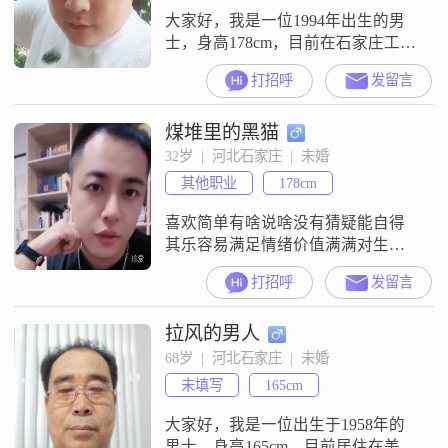
大家好，我是一位1994年出生的男
士，身高178cm，目前在石家庄工作
##3002##我的月收入在20001到
打招呼
发留言
50000元之间，虽然学历是中专，但
我一直在努力提升自己##3002##我
煤堆里的黑猫
非常重视家庭，认为家庭是生活中
最重要的一部分##3002##在业余时
32岁  |  河北石家庄  |  未婚
间，我特别喜欢汽车和拳击格斗
其他职业
178cm
##3002##汽车是我的一大爱好，我
喜
喜欢简单有啥说啥没有猜疑能自得
其乐容易满足情绪价值满满对生活
未来充满了希望！
打招呼
发留言
拉风的男人
68岁  |  河北石家庄  |  未婚
未填写
165cm
大家好，我是一位出生于1958年的
男士，身高165cm，目前居住在美丽