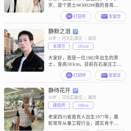
岁，是个男士##3002##我的身高是
173cm##3002##目前我的月收入在
打招呼
发留言
5001到8000元这个范围，工作地点
在石家庄##3002##我的学历是中专
静默之泪
##3002##我这个人性格比较稳重可
靠，平时也很有耐心，待人包容
44岁  |  河北石家庄  |  离异
##3002##大家都说我成熟稳重，而
未填写
183cm
且随和易相处##3002
大家好，我是一位1982年出生的男
士，身高183cm，目前在石家庄工作
##3002##我的月收入在5001到8000
打招呼
发留言
元之间，虽然学历是高中及以下，
但我一直以稳重可靠的态度面对生
静待花开
活和工作##3002##我认为自己最大
的特点是责任感强，无论是对家庭
50岁  |  河北石家庄  |  离异
还是对朋友，我都会尽心尽力去照
建筑师
169cm
顾和支持##3002##在生活中，我比
较成熟稳
老家四川省南充人出生1977年，属
蛇常年从事工程行业，踏实肯干
##3001##责任心强##3001##稳重靠