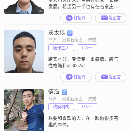
本人石家庄人，今后在石家庄长期
发展，希望另一半也有在石家庄长
期发展的想法。
打招呼
发留言
灰太狼
35岁  |  河北石家庄  |  未婚
操作工人
168cm
踏实本分，专情专一重感情，脾气
性格随和##3002##
打招呼
发留言
情海
34岁  |  河北石家庄  |  未婚
政府机构
183cm
想要和喜欢的人，在一起做很多有
趣的事情。