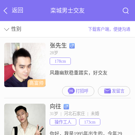
返回
栾城男士交友
性别
下载客户端，便捷沟通
张先生
28岁
178cm
风趣幽默稳重踏实，好交友
高富帅
打招呼
发留言
向往
31岁  |  河北石家庄  |  未婚
操作工人
173cm
你好，我是1995年出生的，今年29