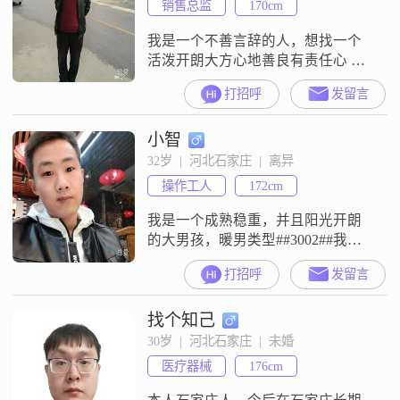
销售总监
170cm
我是一个不善言辞的人，想找一个
活泼开朗大方心地善良有责任心 顾
家的女孩##3002##平时喜欢阅读和
打招呼
发留言
写书法##3002##
小智
32岁  |  河北石家庄  |  离异
操作工人
172cm
我是一个成熟稳重，并且阳光开朗
的大男孩，暖男类型##3002##我就
是一个普通的打工人，想找一个以
打招呼
发留言
结婚为目的，踏踏实实的女孩子
##3002##
找个知己
30岁  |  河北石家庄  |  未婚
医疗器械
176cm