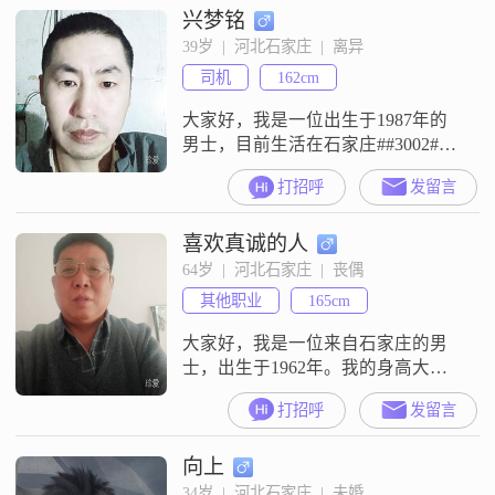
兴梦铭
一个稳重可靠的人，做事总是深思
熟虑，不会轻易冲动##3002##我也
39岁  |  河北石家庄  |  离异
喜欢用幽默的方式与人交流，让气
司机
162cm
氛更加轻松愉快##3002##我自信果
断，面
大家好，我是一位出生于1987年的
男士，目前生活在石家庄##3002##
我的身高是161厘米，虽然不算特别
打招呼
发留言
高，但我相信身高并不是最重要
的，重要的是我们的内心和性格是
喜欢真诚的人
否契合##3002##我目前的月收入在
3001到5000元之间，虽然不算富
64岁  |  河北石家庄  |  丧偶
裕，但我足够努力，也懂得勤俭节
其他职业
165cm
约，不会给家庭带来经济负担
##3002##我性格随和
大家好，我是一位来自石家庄的男
士，出生于1962年。我的身高大约
是165厘米，目前的月收入在5001到
打招呼
发留言
8000元之间。虽然我的学历是高中
及以下，但我一直保持着学习和进
向上
步的态度。在生活中，我自认为是
一个稳重可靠的人，责任感强，随
34岁  |  河北石家庄  |  未婚