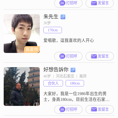
打招呼
发留言
谱，努力打拼过日子##3002##不花
心##3001##不玩乐，只想找三观一
朱先生
致##3001##志同道合的另一半
##3002##优先属牛##3001##属鸡
30岁
##3001##属猴，性格懂事顾家
170cm
##3001##能互相体
爱唱歌，逗我喜欢的人开心
高富帅
打招呼
发留言
好想告訴你
40岁  |  河北石家庄  |  离异
合伙人
180cm
大家好，我是一位1986年出生的男
士，身高180cm，目前生活在石家庄
##3002##我的月收入在20001到
打招呼
发留言
50000元之间，拥有大专学历
##3002##在性格方面，我自认为是