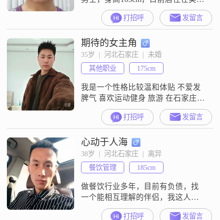
的石家庄。我的月收入在5001到
打招呼
发留言
8000元之间，虽然不算特别高，但
足以让我过上安稳的生活。我拥有
期待的女主角
大专学历，在职场上打拼多年，积
累了不少经验。我性格稳重可靠，
35岁  |  河北石家庄  |  未婚
做事自信果断，这些特点让我在工
其他职业
175cm
作中取得了不错的成绩。家庭对我
来说非常重要，我始终认为家庭是
我是一个性格比较温和体贴 不爱发
生活
脾气 喜欢运动健身 旅游 在石家庄上
班 想找一个以结婚为目的女孩 不谈
打招呼
发留言
长久恋爱 感觉都合得来就商量着结
婚 不以结婚为目的 勿扰 勿回复 本
心动于人海
人真实年龄小5岁
38岁  |  河北石家庄  |  离异
餐饮管理
185cm
做餐饮行业多年，目前有负债，找
一个能相互理解的伴侣，我这人没
啥心眼，不喜欢玩心眼的人
打招呼
发留言
##3002##