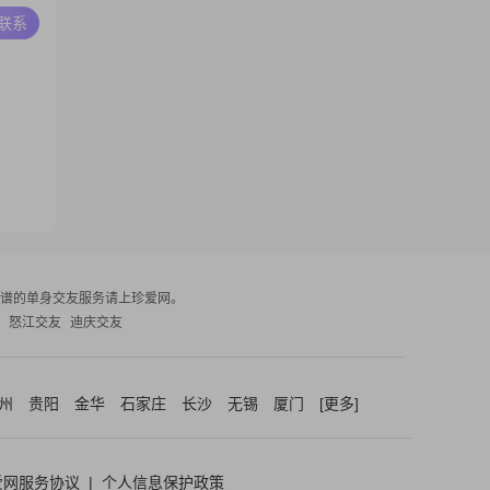
A联系
谱的单身交友服务请上珍爱网。
怒江交友
迪庆交友
州
贵阳
金华
石家庄
长沙
无锡
厦门
[更多]
爱网服务协议
|
个人信息保护政策