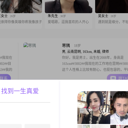
王女士
朱先生
吴女士
26岁
30岁
28岁
我崇拜你像英雄你疼我像孩子
爱唱歌，逗我喜欢的人开心
遇到就是缘分，不
寒隅
18岁
男, 云南昆明, 163cm, 未婚, 律师
##我现在
你好，我是男士，出生在2008年，身高是
02##目
163cm##3002##我现在的工作地在昆明##300
2##我的
这个人性格上比较有耐心，也挺包容的，平
真诚可靠，
真诚可靠，大家也都说我责任感挺强的，心
A联系
跟T
我生活里，
细腻敏感##3002##目前我的月收入还没有
历这一栏也暂时没有填写##3002##我来到
 找到一生真爱
想真诚地认识一位合适的朋
失眠
21岁
男, 云南昆明, 175cm, 未婚, 自由职业
高
大家好，我是一位来自昆明的男士，出生于20
20000
年，身高175cm##3002##目前我的月收入在8
不是特别
12000元之间，虽然学历是高中及以下，但
性格方面，
在努力提升自己##3002##我性格幽默风趣
A联系
跟T