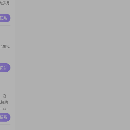
跎岁月
A联系
也想找
A联系
，没
以接纳
35，
将心比
A联系
女人我
家我来