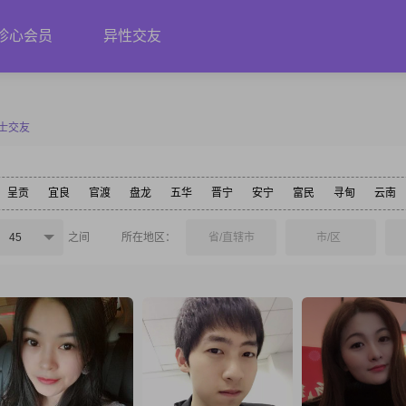
珍心会员
异性交友
士交友
呈贡
宜良
官渡
盘龙
五华
晋宁
安宁
富民
寻甸
云南
45
之间
所在地区：
省/直辖市
市/区