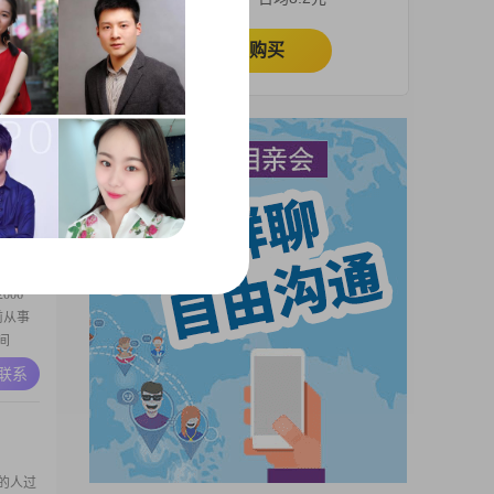
##在生
，对事
立即购买
81
12000
积极，总
2##在
A联系
要的支
尤其是科
06
前从事
间
在努力提
A联系
##我性
能把每
的人过