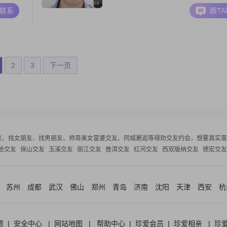
A联系
跟T
2
3
下一页
友、找女朋友、找男朋友、帅哥美女富婆交友、同城邂逅等
禄劝交友约会，想要真实靠
沧交友
保山交友
玉溪交友
丽江交友
普洱交友
红河交友
西双版纳交友
德宏交友
苏州
成都
武汉
佛山
郑州
青岛
济南
沈阳
天津
西安
杭
馈
|
安全中心
|
网站地图
|
帮助中心
|
珍爱会员
|
珍爱相亲
|
珍