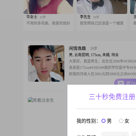
华女士
李先生
25岁
32岁
不用你多完美，我喜欢就好
我觉得自己应该是一个榴莲
闲情逸趣
20岁
男, 云南昆明, 175cm, 未婚, 待业
大家好，我是男生，出生在2006年##3002
身高是175cm##3002##我的学历是中专##30
前我的月收入在3001元到5000元之间##300
工作地点在昆明##3002##我的性格比较
跟T
平时也是一个勤俭节约的人##3002##在
比较看重宠物陪伴##3002##我先
三十秒免费注册
笑着过余生
37岁
男, 云南昆明, 175cm, 未婚, 商务经理
大家好，我是一位1989年出生的男士，身
175cm，目前在昆明工作，月收入在12001到
我的性别：
男
女
元之间##3002##我的学历是大专，虽然
高，但我一直在努力提升自己##3002##
跟T