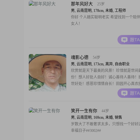
那年风好大
25岁
男, 云南昆明, 178cm, 未婚, 工程师
你好 个人踏实聪明老实 希望找到一个陪
女人！
跟T
魂影心德
54岁
男, 云南昆明, 173cm, 离异, 自由职业
欣赏就是天下最美的风景！珍惜就是世间
份！想人好处人自好！诚心善待人善待！
世好处！感恩珍惜情自长！田园开心真农
无忧美少女！二老健在亲莫操！俩儿懂成
跟T
小儿八月自养大！亲裸还可带父儿！人生
人！世间财富归德厚！曾经苦难本心受！
开心老！平台美花皆很多！诚盼谁喜我哟
笑开一生有你
44岁
男, 云南昆明, 169cm, 未婚, 销售
岁数大了不敢奢求太多，只想找一个好好
幸福日子##3002##