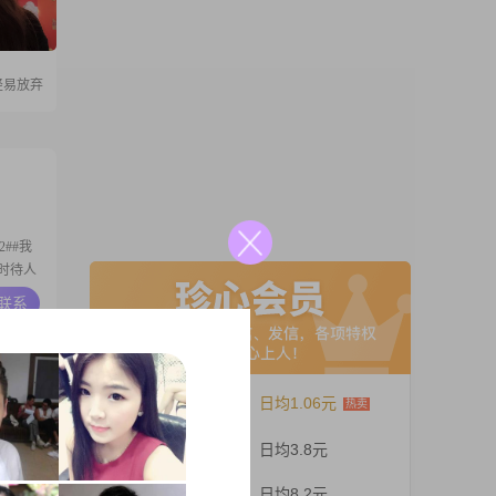
轻易放弃
2##我
时待人
思比较
A联系
填写，学
这里就是
12个月
日均1.06元
05
001到
3个月
日均3.8元
我一直
，成熟稳
A联系
1个月
日均8.2元