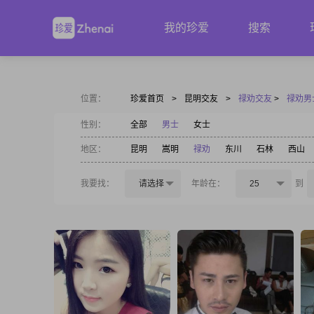
我的珍爱
搜索
位置：
珍爱首页
>
昆明交友
>
禄劝交友
>
禄劝男
性别：
全部
男士
女士
地区：
昆明
嵩明
禄劝
东川
石林
西山
我要找：
请选择
年龄在：
25
到