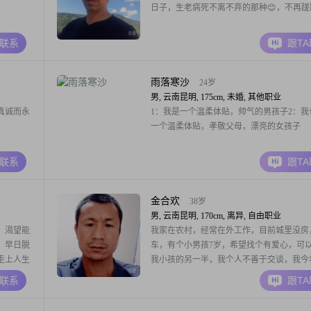
日子，生老病死不离不弃的那种😊，不再蹉
A联系
跟T
雨落寒沙
24岁
男, 云南昆明, 175cm, 未婚, 其他职业
真诚而永
1：我是一个温柔体贴，帅气的男孩子2：我
一个温柔体贴，孝敬父母，漂亮的女孩子
A联系
跟T
金合欢
38岁
男, 云南昆明, 170cm, 离异, 自由职业
，渴望能
我家在农村，经常在外工作，目前城里没房
，早日脱
车，有个小男孩7岁，希望找个有爱心，可
走上人生
我小孩的另一半，我个人不善于交谈，我今年
想找个离婚的再婚，你有小孩我视如己出，
A联系
跟T
心，我唯一不接受女方出轨离婚的，这样的
绝不接受，真心想找一个有缘人，以后整个