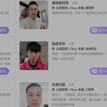
支撑，我会爱你一辈子##3002##
谁陪我闯荡
29岁
男, 云南昆明, 170cm, 未婚, 建筑师
伴自己的
很期待你的出现，寻找一个能陪自己白头到
A联系
跟T
独孤求伴
31岁
男, 云南昆明, 179cm, 未婚, 自由职业
最好的缘
我是一个比较内向的人性格比较腼腆想找一
换位思考
开朗一点的女朋友
民！有缘
也莫烦！
A联系
跟T
格言做好
人自做好
？
白鹭归庭
32岁
男, 云南昆明, 170cm, 未婚, 工程师
过我们的
独生子，工作稳定，因为社交圈比较小一直
喜欢宅家里，爱好游戏动漫，看lpl比赛，希
有共同话题的对象