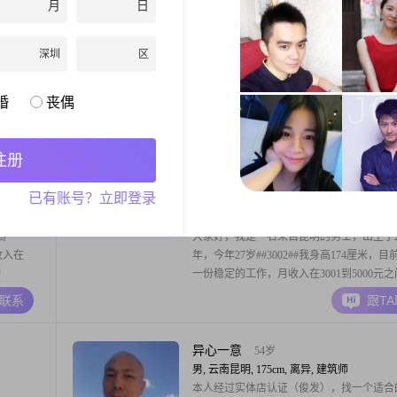
月
日
生活中，我
重，总是能给人带来轻松愉快的氛围##3002
菜，一部
活中，我非常注重自我提升，喜欢规划未来
业有着执着的追求，
阳光真挚的心
45岁
深圳
区
男, 云南昆明, 175cm, 离异, 建筑/房地产
打工，为
大家好，我是一位来自永州的男士，出生于19
婚
丧偶
工生涯回
年，身高175cm##3002##我的月收入在8001到
村，想找
元之间，学历为大专##3002##我性格乐观
，但需要
是以积极的态度面对生活中的各种挑战##300
A联系
跟T
注册
，如果，
生活中，我特别注重家庭，认为家庭是最重
联系哦。
柱##3002##我有很多爱好，喜欢看电影，
来骚扰，
已有账号？立即登录
幻和悬疑
随便
20岁
男, 云南昆明, 174cm, 未婚, 待业
高
大家好，我是一名来自昆明的男士，出生于20
收入在
年，今年27岁##3002##我身高174厘米，目
功
一份稳定的工作，月收入在3001到5000元之
##想找个
##3002##虽然我的学历是中专，但我一直
A联系
跟T
#我对待事
升自己，争取在职业道路上更进一步##3002
一伴
格稳重可靠，对待事情认真负责，总是希望
一件事都做到最好##3
异心一意
54岁
男, 云南昆明, 175cm, 离异, 建筑师
本人经过实体店认证（俊发），找一个适合