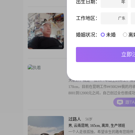
出生日期：
年
我自认为稳重可靠，乐观积极##3002##
喜欢寻找那些小确幸，比如一顿美味的饭
好看的电影，或者是一次
找个走心的告别单
51岁
工作地区：
广东
男, 云南昆明, 170cm, 离异, 农林牧渔
本人农民，出生于一九七五年，前半生都
婚姻状况：
未婚
离
了不浪费老家天然资源，二四年结束了打
农村创业，自己的小规模养殖，生活在农
一个适应农村生活的老伴！不需要优秀的
跟T
立即
合适的，这茫茫人海，也不知道谁合适谁
哪位美女觉得合适你自己也可以主动和我
（省外的就别联系了，特别干传销那类别
执着
48岁
别浪费时间，
男, 云南昆明, 170cm, 离异, 自由职业
大家好，我是一位1977年出生的男士，身
170cm，目前在昆明工作##3002##我的月
8001到12000元之间，自己创过业也很成
##3001##只是遇上一段糟糕的婚姻##3001
跟T
真心过日子的伴侣一起从先再来##3002#
物认真负责，希望在这里能遇见自己的另
##3001##身心健康#
过路人
56岁
男, 云南昆明, 165cm, 离异, 生产领班
一个人走很孤独，希望余生的路有您陪伴