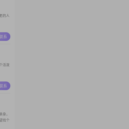
老的人
A联系
个活泼
A联系
单身，
望找个