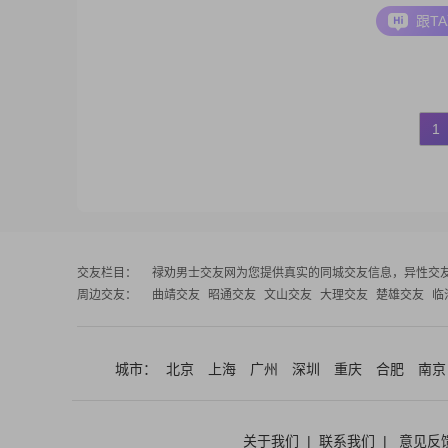
跟T
1
交友栏目：
禄劝男士交友网
为您提供真实的同城交友信息，异性交
周边交友：
曲靖交友
昭通交友
文山交友
大理交友
楚雄交友
临
城市：
北京
上海
广州
深圳
重庆
合肥
南京
关于我们
|
联系我们
|
意见反