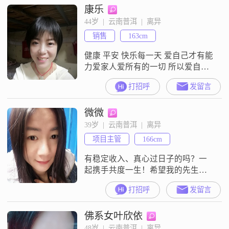
康乐
婚，就要老了能够彼此依靠希望这
辈子有你就够了，心装满了你，这
44岁  |  云南普洱  |  离异
世界很大，请不要忽悠我##3002##
销售
163cm
健康 平安 快乐每一天 爱自己才有能
力爱家人爱所有的一切 所以爱自己
是最好的选择 选择大于努力 家和万
打招呼
发留言
事兴任何人 任何事 对别人好 就是对
自己好 自己才是最大的敌人 战胜自
微微
己就可以战胜一切 思维改变行为 行
为改变结果 毕竟自己选择的人生 只
39岁  |  云南普洱  |  离异
有自己承担结果 多行不义 必自毙男
项目主管
166cm
人是条狼 选对了 保护你 选错了 折
磨你！
有稳定收入、真心过日子的吗？一
起携手共度一生！希望我的先生快
点出现吧！
打招呼
发留言
佛系女叶欣依
48岁  |  云南普洱  |  离异