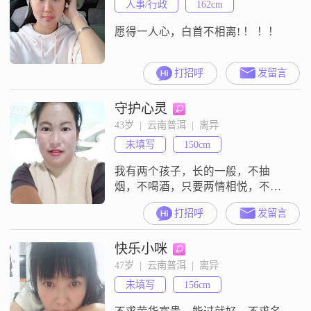
人事/行政
162cm
愿得一人心，白首不相离! ！ ！！
打招呼
发留言
守护心灵
43岁  |  云南普洱  |  离异
未填写
150cm
我有两个孩子，长的一般，不抽
烟，不喝酒，只要两情相悦，不在
乎贫穷与富贵，只要不是很穷就
打招呼
发留言
行，长的一般就可以了
快乐小咪
47岁  |  云南普洱  |  离异
未填写
156cm