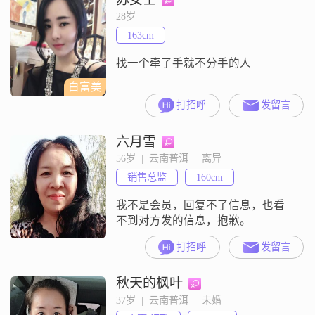
28岁
163cm
找一个牵了手就不分手的人
白富美
打招呼
发留言
六月雪
56岁  |  云南普洱  |  离异
销售总监
160cm
我不是会员，回复不了信息，也看
不到对方发的信息，抱歉。
打招呼
发留言
秋天的枫叶
37岁  |  云南普洱  |  未婚