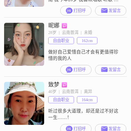
欢看电视 玩游戏 喜欢睡懒觉 喜欢吃
打招呼
发留言
辣的东西 喜欢出去玩
昵娜
28岁  |  云南普洱  |  未婚
自由职业
162cm
做好自己爱惜自己才会有更值得珍
惜的我的人
打招呼
发留言
致梦
40岁  |  云南普洱  |  离异
自由职业
164cm
听过很多大道理，却还是过不好这
一生……！
打招呼
发留言