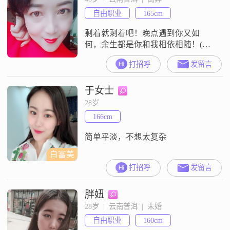
自由职业
165cm
剩着就剩着吧！晚点遇到你又如
何，余生都是你和我相依相随！(属
鼠，属牛，男士勿扰！谢谢！祝愿
打招呼
发留言
单身的你我早日脱单！)本女拒绝异
地恋，谢谢大家祝你们一切安好，
于女士
顺利！若你同城的可以留言！
28岁
166cm
简单平淡，不想太复杂
白富美
打招呼
发留言
胖妞
28岁  |  云南普洱  |  未婚
自由职业
160cm