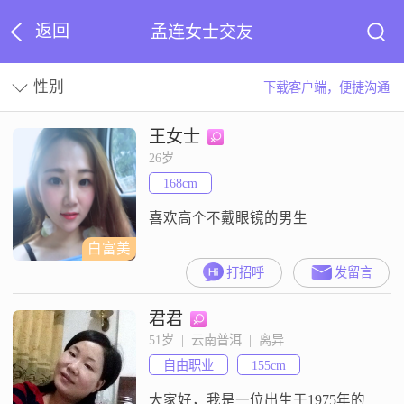
返回
孟连女士交友
性别
下载客户端，便捷沟通
王女士
26岁
168cm
喜欢高个不戴眼镜的男生
白富美
打招呼
发留言
君君
51岁  |  云南普洱  |  离异
自由职业
155cm
大家好，我是一位出生于1975年的