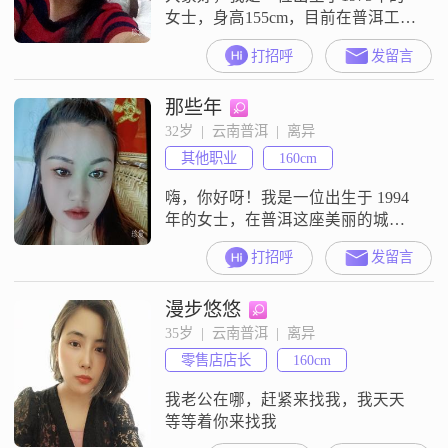
女士，身高155cm，目前在普洱工作
##3002##我的月收入在3000元以
打招呼
发留言
下，学历是高中及以下##3002##我
性格随和易相处，真诚可靠，追求
那些年
简单幸福的生活##3002##对我来
说，稳定安逸的生活状态非常重
32岁  |  云南普洱  |  离异
要，我非常注重安全感##3002##我
其他职业
160cm
家庭观念强，热爱生活，认为家庭
的温暖和支
嗨，你好呀！我是一位出生于 1994
年的女士，在普洱这座美丽的城市
生活##3002##我的身高大概
打招呼
发留言
160cm，平时就喜欢宅在家里，钻研
各种美食烹饪，那种把食材变成美
漫步悠悠
味的过程真的特别有成就感
##3002##说到收入嘛，每个月大概
35岁  |  云南普洱  |  离异
3000 元以下，不过我对物质要求不
零售店店长
160cm
高，能满足基本生活就行##3002##
我的学历是高中
我老公在哪，赶紧来找我，我天天
等等着你来找我