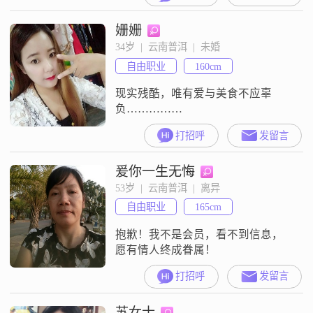
姗姗
34岁  |  云南普洱  |  未婚
自由职业
160cm
现实残酷，唯有爱与美食不应辜
负……………
打招呼
发留言
爰你一生无悔
53岁  |  云南普洱  |  离异
自由职业
165cm
抱歉！我不是会员，看不到信息，
愿有情人终成眷属！
打招呼
发留言
苏女士