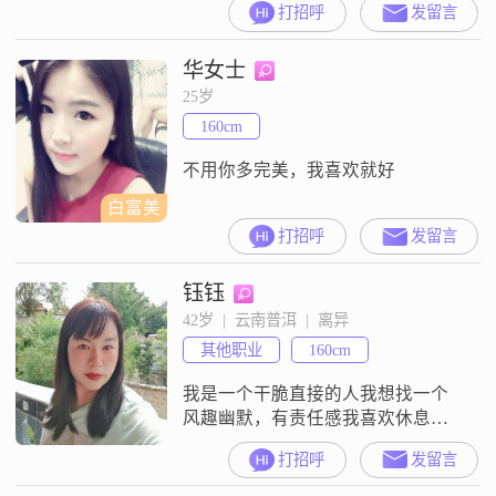
打招呼
发留言
华女士
25岁
160cm
不用你多完美，我喜欢就好
白富美
打招呼
发留言
钰钰
42岁  |  云南普洱  |  离异
其他职业
160cm
我是一个干脆直接的人我想找一个
风趣幽默，有责任感我喜欢休息的
时候做点好吃的，然后出去旅游都
打招呼
发留言
不是十七八岁的人了，我觉得对待
感情要认真，付出，毕竟想要再