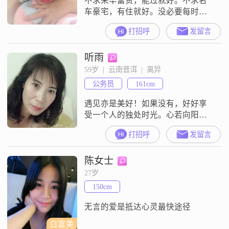
不求荣华富贵，能过就好。不求名
车豪宅，有住就好。没必要每时每
刻相守，但是真诚面对。平平淡
打招呼
发留言
淡，健健康康，开开心心跟你一起
度过每一天。
听雨
59岁  |  云南普洱  |  离异
公务员
161cm
遇见亦是美好！如果没有，好好享
受一个人的独处时光。心若向阳，
何惧忧伤（没有解锁?，因为钥匙?
打招呼
发留言
**，所以看不到消息）
陈女士
27岁
150cm
无言的爱是抵达心灵最快途径
白富美