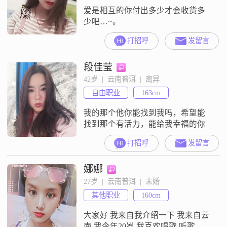
爱是相互的你付出多少才会收货多
少吧…~。
打招呼
发留言
段佳莹
42岁  |  云南普洱  |  离异
自由职业
163cm
我的那个他你能找到我吗，希望能
找到那个有活力，能给我幸福的你
打招呼
发留言
娜娜
27岁  |  云南普洱  |  未婚
其他职业
160cm
大家好 我来自我介绍一下 我来自云
南 我今年20岁 我喜欢唱歌 听歌 喜