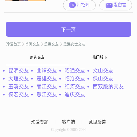
打招呼
发留言
下一页
珍爱首页
普洱交友
孟连交友
孟连女士交友
周边交友
热门城市
昆明交友
曲靖交友
昭通交友
文山交友
大理交友
楚雄交友
临沧交友
保山交友
玉溪交友
丽江交友
红河交友
西双版纳交友
德宏交友
怒江交友
迪庆交友
珍爱专题
客户端
意见反馈
Copyright © 2005-2026