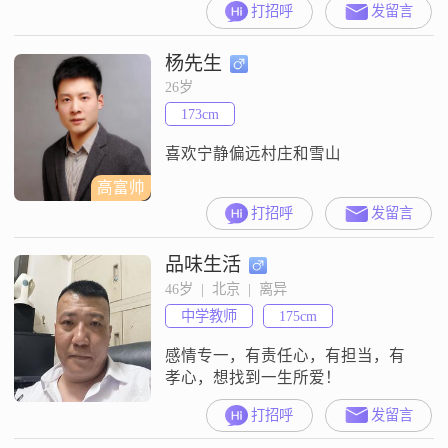
打招呼
发留言
由正在努力中。不抽烟，应酬时喝
酒，不玩游戏，不钓鱼，不泡吧，
杨先生
无不良嗜好。关于你：颜值在线，
对个人以及未来生活有清晰认知，
26岁
有自己喜欢的事或工作，尽可能不
173cm
要很强势。关系我们：一起看电
影、去不同的地方旅游、吃美食、
喜欢宁静偏远村庄和雪山
露营、看展。喜欢过简单
高富帅
打招呼
发留言
品味生活
46岁  |  北京  |  离异
中学教师
175cm
感情专一，有责任心，有担当，有
孝心，想找到一生所爱！
打招呼
发留言