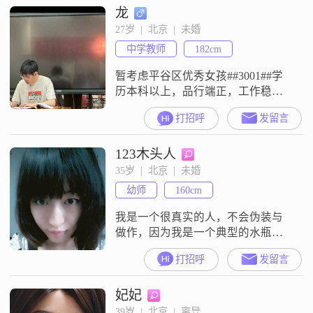
龙
27岁  |  北京  |  未婚
中学教师
182cm
暂考虑平谷区优秀女孩##3001##学
历本科以上，品行端正，工作稳定
##3002##我家孩子平谷区高中语文
打招呼
发留言
教师，幽默##3001##真诚##3001##
有上进心，无兄弟姐妹，原生幸福
123木头人
三口之家##3002##有购房能力，父
亲老家（地级市内蒙通辽市）重点
35岁  |  北京  |  未婚
高中英语教师，母亲一级注册工程
幼师
160cm
师（目前经营自己的咨询公司）
##3002
我是一个很真实的人，不会伪装与
做作，因为我是一个典型的水瓶
座。出生在一个很普通的家庭里，
打招呼
发留言
从小学到大学一路坦荡，造就了一
个比较独立有主见还有点自信的
妃妃
我。对待陌生人比较拘束，熟悉后
会比较能扯。生活上比较自律，烟
39岁  |  北京  |  离异