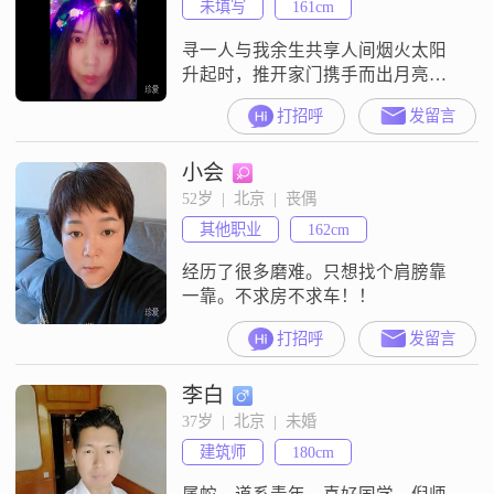
未填写
161cm
寻一人与我余生共享人间烟火太阳
升起时，推开家门携手而出月亮升
起时，走进家门拥抱爱人
打招呼
发留言
小会
52岁  |  北京  |  丧偶
其他职业
162cm
经历了很多磨难。只想找个肩膀靠
一靠。不求房不求车！！
打招呼
发留言
李白
37岁  |  北京  |  未婚
建筑师
180cm