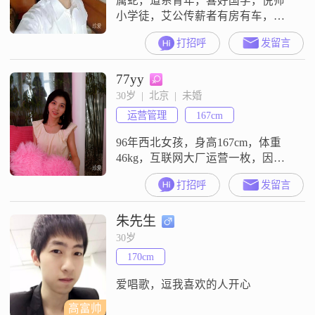
属蛇，道系青年，喜好国学，倪师
小学徒，艾公传薪者有房有车，大
学本科希望另一半温文尔雅，坦诚
打招呼
发留言
相待；注重保养身体健健康康，喜
欢传统文化，不排斥信仰，不迷信
77yy
科学，能独立思考不随波逐流欢迎
结识道教朋友和中医朋友，如是异
30岁  |  北京  |  未婚
性结成夫妻那真是人生一大幸事
运营管理
167cm
96年西北女孩，身高167cm，体重
46kg，互联网大厂运营一枚，因工
作原因身边几乎都是女孩。消息都
打招呼
发留言
会看，不回复就是不合适，请不要
重复发。年龄大八岁以上勿扰，喜
朱先生
欢闲聊广撒网者勿扰，离异勿扰。
大家都挺忙 别浪费时间，谢谢
30岁
170cm
爱唱歌，逗我喜欢的人开心
高富帅