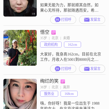
如果无能为力，那就顺其自然，如
果心无所待，那就随遇而安，希望
有人觉得认识我是件幸运的事。
打招呼
发留言
悟空
35岁  |  北京  |  未婚
政府机构
162cm
大家好，我身高162cm，目前在北京
工作，月收入在5001到8000元之间
##3002##我拥有大学本科学历，平
打招呼
发留言
时喜欢简单的生活方式，注重个人
成长和健康##3002##性格方面，我
绚烂的笑
自认为是一个善解人意的人，能够
理解和尊重他人的想法和感受
38岁  |  北京  |  离异
##3002##我性格开朗，总是带着笑
服务业
168cm
容面对生活中的各种挑战##3002##
乐观积极
嗨，你好呀！我是一位出生于 1988
年的女士，在北京这座充满活力的