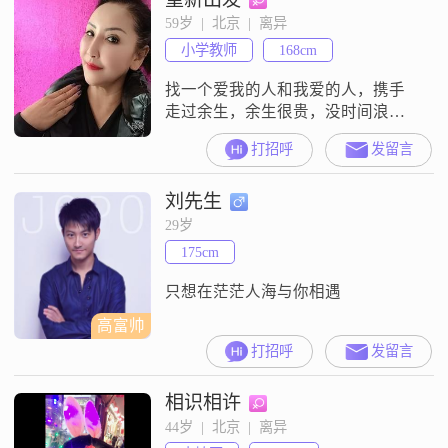
59岁  |  北京  |  离异
小学教师
168cm
找一个爱我的人和我爱的人，携手
走过余生，余生很贵，没时间浪
费，找保姆的，找司机的，年龄大
打招呼
发留言
的，请勿扰。
刘先生
29岁
175cm
只想在茫茫人海与你相遇
高富帅
打招呼
发留言
相识相许
44岁  |  北京  |  离异