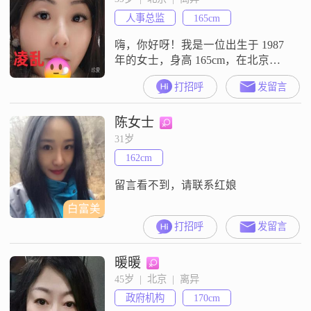
酒不沾，同时也希望您也如此。之
人事总监
165cm
前谈过二次恋爱，觉得通过那些自
己也成熟了很多。对待感情我的要
嗨，你好呀！我是一位出生于 1987
求是一定要专一，受不了感
年的女士，身高 165cm，在北京这
座充满活力的城市努力打拼
打招呼
发留言
##3002##我的学历是大学本科，现
在每个月的收入在 8001 - 12000 元之
陈女士
间##3002##我性格开朗爱笑，总是
以乐观积极的心态去面对生活中的
31岁
各种事情##3002##我很独立自信，
162cm
遇到困难不会轻易退缩##300
留言看不到，请联系红娘
白富美
打招呼
发留言
暖暖
45岁  |  北京  |  离异
政府机构
170cm