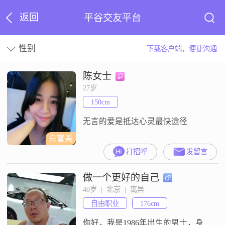
返回
平谷交友平台
性别
下载客户端，便捷沟通
陈女士
27岁
150cm
无言的爱是抵达心灵最快途径
白富美
打招呼
发留言
做一个更好的自己
40岁  |  北京  |  离异
自由职业
176cm
你好，我是1986年出生的男士，身