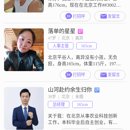
高176cm，现在在北京工作##3002##
我的学历是大学本科，月收入在
打招呼
发留言
12001到20000元之间##3002##我的
性格比较外向，平时也挺健谈，和
落单的星星
大家相处起来会比较轻松##3002##
我这个人比较有耐心，也比较包容
47岁  |  北京  |  离异
##3002##在生活上，我比较勤俭节
人事主管
165cm
约，也更追求稳定安逸的日子##
北京平谷人，离异没有小孩，无负
担，身高165cm，体重115斤，1979
年的，性格外向、健谈、幽默、风
打招呼
发留言
趣、阳光、积极~京牌京户，参加工
作18年，北京社保、医保都有，退
山河赴约余生归你
休有保障；平时喜欢游泳、健身、
打球、户外跑步、喜欢美食，能
38岁  |  北京  |  未婚
造、能整理、爱干净、爱整洁、有
总经理
165cm
点矛盾，但就是我~网络虚幻，但我
真诚！距离远、孩子未成年的、也
关于我：在北京从事农业科技创新
不用
工作，本科毕业后自主创业，有几
家小企业，目前时间自由，财务自