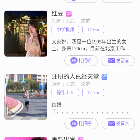
别突出，但我一直保持着稳定的工
红豆
作和收入。在生活中，我非常注重
健康养生，平时会注意饮食和锻
31岁  |  北京  |  未婚
炼，保持良好的生活习惯。我认为
中学教师
170cm
健康是最重要的财富，只有身体健
康，才能更好地面对生活中的各种
大家好，我是一位1995年出生的女
挑
士，身高170cm，目前在北京工作，
月收入在8001到12000元之间，拥有
打招呼
发留言
大学本科学历##3002##我性格真诚
可靠，对待生活有着自己的态度和
注册的人已经天堂
追求##3002##我喜欢精致的生活，
认为简单幸福才是生活的真谛
39岁  |  北京  |  未婚
##3002##在生活中，我是个感性浪
操作工人
172cm
漫的人，喜欢在有氧舞蹈中寻找活
力，在咖啡
结婚
了。。。。。。。。。。。。。。。。
打招呼
发留言
重新出发