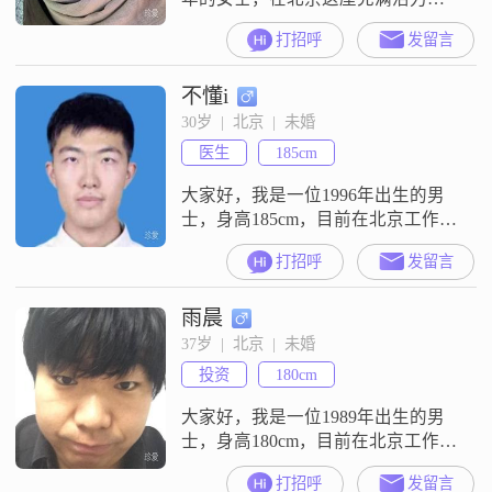
城市生活##3002##我身高 168 厘
打招呼
发留言
米，有着比较稳定的月收入，大概
在 3001 - 5000 元之间##3002##我的
不懂i
学历是大学本科##3002##我觉得自
己最大的特点就是富有同理心，能
30岁  |  北京  |  未婚
理解和感受他人的情绪和处境
医生
185cm
##3002##我为人真诚可靠，
大家好，我是一位1996年出生的男
士，身高185cm，目前在北京工作，
月收入在8001到12000元之间
打招呼
发留言
##3002##我拥有硕士学位，现在从
事着一份让我感到满意的工作
雨晨
##3002##我是一个注重实际的人，
活在当下，不喜欢过于复杂的生活
37岁  |  北京  |  未婚
##3002##我认为家庭是最重要的，
投资
180cm
无论工作多忙，我都会抽出时间陪
伴家人##300
大家好，我是一位1989年出生的男
士，身高180cm，目前在北京工作，
月收入在8001到12000元之间。我拥
打招呼
发留言
有大专学历，虽然在职业上不算特