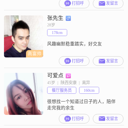
打招呼
发留言
张先生
28岁
178cm
风趣幽默稳重踏实，好交友
高富帅
打招呼
发留言
可爱点
45岁  |  陕西安康  |  离异
餐厅服务员
160cm
很想找一个知道过日子的人，陪伴
走完我的余生
打招呼
发留言