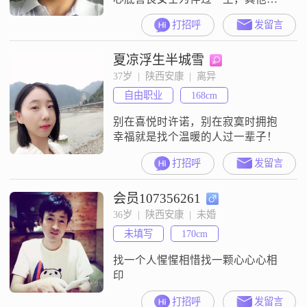
面条件没有要求，不嫌弃有意者像
打招呼
发留言
我招个手 ！谢谢女士
夏凉浮生半城雪
37岁  |  陕西安康  |  离异
自由职业
168cm
别在喜悦时许诺，别在寂寞时拥抱
幸福就是找个温暖的人过一辈子！
打招呼
发留言
会员107356261
36岁  |  陕西安康  |  未婚
未填写
170cm
找一个人惺惺相惜找一颗心心心相
印
打招呼
发留言