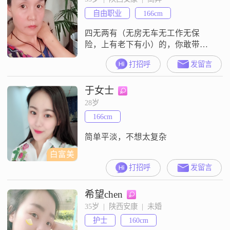
自由职业
166cm
四无两有（无房无车无工作无保
险，上有老下有小）的，你敢带我
走，我就愿意和你一起牵手。不是
打招呼
发留言
会员，看不到所有人发的信息，请
谅解
于女士
28岁
166cm
简单平淡，不想太复杂
白富美
打招呼
发留言
希望chen
35岁  |  陕西安康  |  未婚
护士
160cm