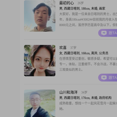
最初的心
26岁
男, 西藏日喀则, 180cm, 未婚, 画家
大家好，我是一位来自日喀则的男士，出生于
年，身高180cm##3002##目前我的月收入在
8000元之间，虽然学历是高中及以下，但
衷于自我提升，努力在生活中不断进步##30
跟T
认为自己是一个稳重可靠的人，责任感强
重##3002##在我的价值观里，家庭是非
我会把家庭放在首
欢喜
37岁
女, 西藏日喀则, 168cm, 离异, 公务员
在感情里受过重创，敏感多疑，希望可以
专一，体贴，注重细节，不会冷战，不暴
三观类似的男士。
跟T
山川和海洋
34岁
男, 西藏日喀则, 170cm, 未婚, 政府机构
成熟稳重，想找一个一起风花雪月一起柴
她。