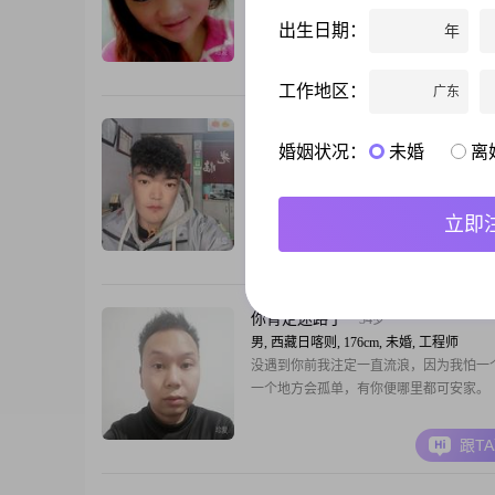
表，惊人的家世，只是很普通的一个女人
出生日期：
年
到一个真正爱自己的人！好像还从来没有
都是自己一味傻傻付出！
跟T
工作地区：
广东
做坚强的男人
36岁
婚姻状况：
未婚
离
男, 西藏日喀则, 174cm, 未婚, 自由职业
大家好，我是一位出生于1990年的男士，
174cm，目前在日喀则工作##3002##我
立即
3000元以下，学历是高中及以下##3002#
经济条件一般，但我有一颗真诚的心##300
跟T
格乐观积极，成熟稳重，有很强的责任感##3
我相信，只有真诚相待，才能赢得别人的
##3002##我追
你肯定迷路了
34岁
男, 西藏日喀则, 176cm, 未婚, 工程师
没遇到你前我注定一直流浪，因为我怕一
一个地方会孤单，有你便哪里都可安家。
跟T