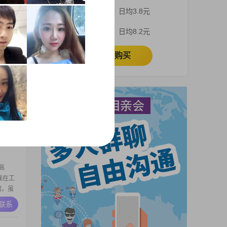
2##可
3个月
日均3.8元
A联系
1个月
日均8.2元
立即购买
高
月收入在
让我过
，虽然不
A联系
#我是一
就，也
高
#我在工
间，虽
，不断
A联系
一个稳重
感