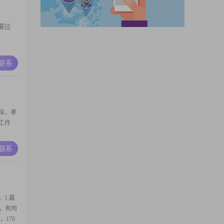
要过
A联系
良，孝
工作
A联系
1.最
脸，有肉
170