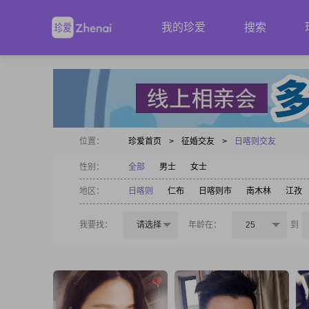
我的珍爱
搜索
位置：
珍爱首页
>
征婚交友
>
日喀则交友
性别：
全部
男士
女士
地区：
日喀则
仁布
日喀则市
南木林
江孜
我要找：
请选择
年龄在：
25
到