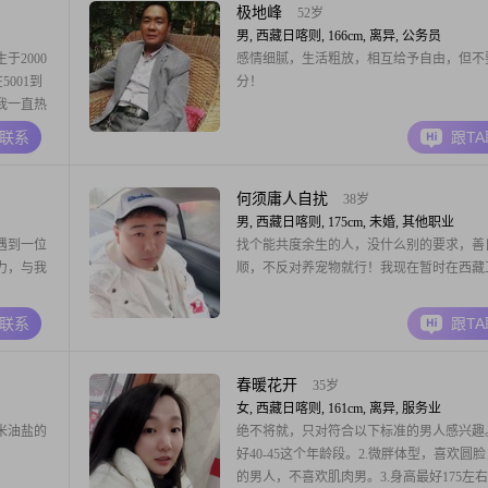
##3002##我相信，无论是对
极地峰
52岁
男, 西藏日喀则, 166cm, 离异, 公务员
2000
感情细腻，生活粗放，相互给予自由，但不
5001到
分！
我一直热
02##我
A联系
跟T
，成熟稳
常重要的，
何须庸人自扰
38岁
男, 西藏日喀则, 175cm, 未婚, 其他职业
遇到一位
找个能共度余生的人，没什么别的要求，善
力，与我
顺，不反对养宠物就行！我现在暂时在西藏
A联系
跟T
春暖花开
35岁
女, 西藏日喀则, 161cm, 离异, 服务业
米油盐的
绝不将就，只对符合以下标准的男人感兴趣。
好40-45这个年龄段。2.微胖体型，喜欢圆
的男人，不喜欢肌肉男。3.身高最好175左右，