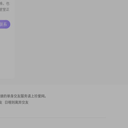
格，也
堂堂正
A联系
谱的单身交友服务请上珍爱网。
友
日喀则离异交友