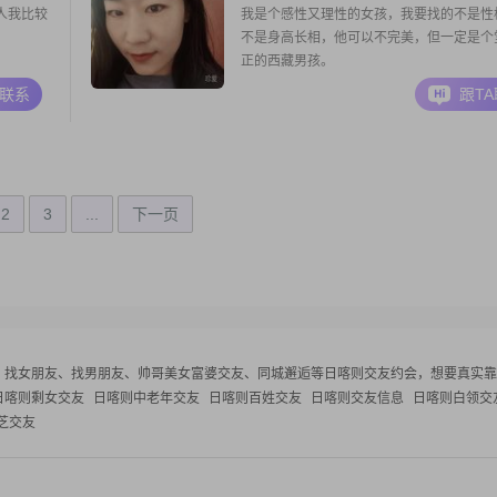
人我比较
我是个感性又理性的女孩，我要找的不是性
不是身高长相，他可以不完美，但一定是个
正的西藏男孩。
A联系
跟T
2
3
...
下一页
、找女朋友、找男朋友、帅哥美女富婆交友、同城邂逅等
日喀则交友约会，想要真实靠
日喀则剩女交友
日喀则中老年交友
日喀则百姓交友
日喀则交友信息
日喀则白领交
芝交友