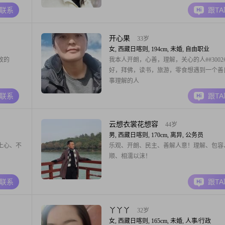
以下不要发信息了。4.有衣品，有音乐细胞
A联系
跟T
看书喝茶。5.喜欢阅历丰富一点的男人，低
敛，有内涵。6.属马，兔，猪的优先考虑若
见是幸运，若没有，孤独也是一种美。
开心果
33岁
女, 西藏日喀则, 194cm, 未婚, 自由职业
故的
我本人开朗，心善，理解，关心的人##3002
好，拜佛，读书，旅游，零食想遇到一个善
事理解的人
A联系
跟T
云想衣裳花想容
44岁
男, 西藏日喀则, 170cm, 离异, 公务员
上心、不
乐观、开朗、民主、善解人意！理解、包容
顺、相濡以沫！
A联系
跟T
丫丫丫
32岁
女, 西藏日喀则, 165cm, 未婚, 人事/行政