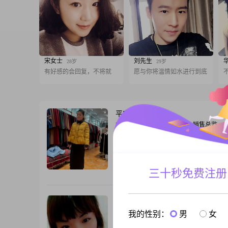
宋女士
刘先生
28岁
29岁
有好感的会回复，不将就
愿与你将温情如水进行到底
平安
53岁
女, 西藏日喀则, 156cm, 丧偶, 销售总监
你好，我是1973年出生的女士，身高156c
月收入在8001到12000元之间，目前在日
作。我的学历是大学本科。我是一个开朗
人，性格独立自信，对待生活乐观积极。
三十秒免费注册
跟T
比较细腻敏感，富有同理心，能够感知到
绪。我随和易相处，待人真诚可靠。在日
中，我比较注重健康管理，也会努力平衡
梅梅妹妹
36岁
活
女, 西藏日喀则, 155cm, 离异, 其他职业
我的性别：
男
女
我是一个特别普通的普通离婚女人。没有