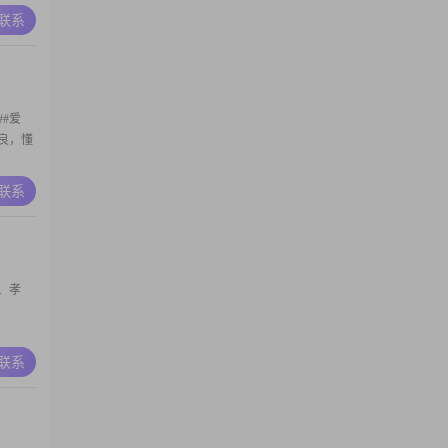
，喜欢
A联系
调内
有幸遇
##爱
良，懂
A联系
、孝
A联系