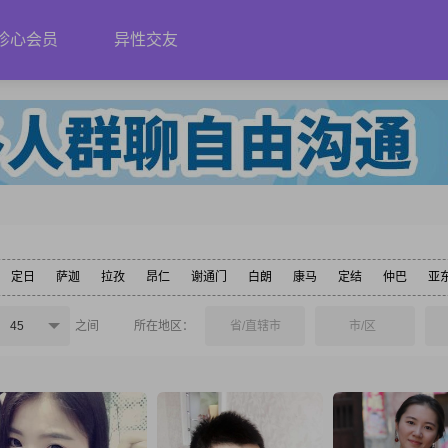
珍心会员
异性交友
定日
萨迦
拉孜
昂仁
谢通门
白朗
康马
定结
仲巴
亚
45
之间
所在地区：
省/直辖市
市/区