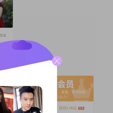
爱生活
高
#我的月
于与人沟
A联系
真诚可
饪，喜欢
12个月
日均1.06元
炒股票