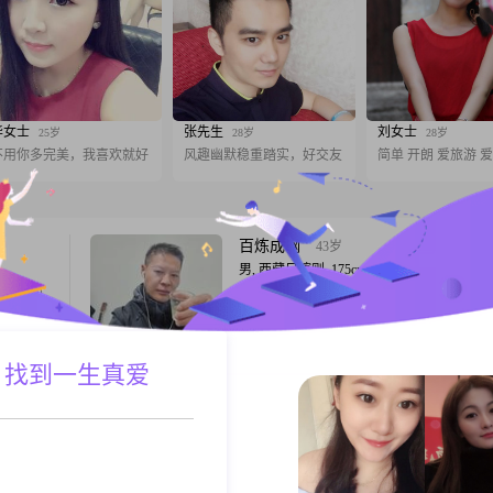
华女士
张先生
刘女士
25岁
28岁
28岁
不用你多完美，我喜欢就好
风趣幽默稳重踏实，好交友
简单 开朗 爱旅游 
百炼成钢
43岁
男, 西藏日喀则, 175cm, 离异, 未填写
m。我的
大家好，我是一位出生于1985年的男士，身
喀则工
175cm，目前生活在美丽的日喀则##3002#
爱笑的
收入在12001到20000元之间，拥有大专学历
平时心思
##3002##我性格幽默风趣，外向健谈，善
 找到一生真爱
A联系
跟T
他人的情
通交流##3002##在生活中，我成熟稳重，
常生活
靠，对待感情非常认真##3002##我热爱烹
工作与生
自己动手做菜，觉得
一直很安静
35岁
男, 西藏日喀则, 166cm, 未婚, 证券
出众的外
95年的，身高166，体重60，我的愿望:通过