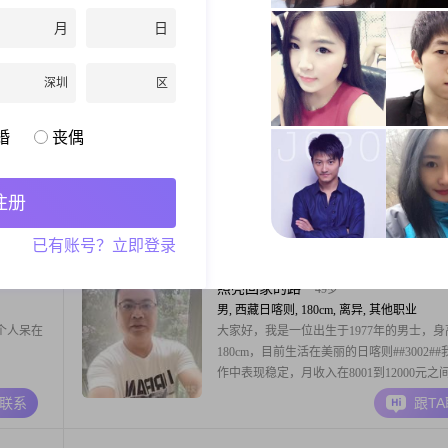
，渴望遇
实现财务自由，目前还在朝着目标努力##300
月
日
被爱过！
以考虑当上门女婿##3002##
A联系
跟T
深圳
区
向日葵
46岁
婚
丧偶
女, 西藏日喀则, 162cm, 离异, 销售总监
身高
大家好，我是一位出生于1980年的女士，身
的月收入在
162cm，目前生活在拉萨市##3002##我的
注册
#虽然我的
500到8000元之间，虽然不是很高，但足以
2##我性
上我想要的生活##3002##我拥有大专学历
A联系
跟T
已有账号？立即登录
002##
是很高，但我一直在努力提升自己##3002#
信任
个独立自信，乐观积极的人，我追求事业成
喜欢精致的生活##30
照亮回家的路
49岁
男, 西藏日喀则, 180cm, 离异, 其他职业
个人呆在
大家好，我是一位出生于1977年的男士，身
180cm，目前生活在美丽的日喀则##3002#
作中表现稳定，月收入在8001到12000元之
然学历是大专，但我一直保持着学习的热情
A联系
跟T
提升自己##3002##性格方面，我自认为是
可靠的人，对待生活和工作都有很强的责任