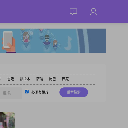
东
吉隆
聂拉木
萨嘎
岗巴
西藏
必须有相片
重新搜索
区/县