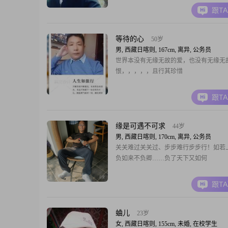
跟T
等待的心
50岁
男, 西藏日喀则, 167cm, 离异, 公务员
世界本没有无缘无故的爱，也没有无缘无
恨，，，，，且行其珍惜
跟T
缘是可遇不可求
44岁
男, 西藏日喀则, 170cm, 离异, 公务员
关关难过关关过、步步难行步步行！如若
负如来不负卿……负了天下又如何
跟T
蛐儿
23岁
女, 西藏日喀则, 155cm, 未婚, 在校学生