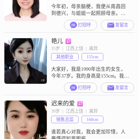
今年初，母亲脑梗，我便从南昌回
到德兴，与姐姐一起照顾母亲。现
在母亲已经好多了。我将视我的姻
打招呼
发留言
缘，决定自己是留在德兴、南昌、
上饶，抑或是江西的某地。我爱阅
艳儿
读，爱听书，爱遐想，现在也喜欢
上了循序渐进的运动。心中的他，
35岁  |  江西上饶  |  离异
有一定的素养，疼我，护我。而对
其他职业
155cm
他，我也将既许一人以偏爱，愿尽
余生之慷慨。
大家好，我是1990年出生的女生，
今年37岁。我的身高是155cm。我目
前的工作地在上饶，月收入在5001
打招呼
发留言
到8000元这个区间。我的学历是中
专。我是一个随和易相处的人，平
迟来的爱
时待人接物比较平和。在与人交往
中，我是一个真诚可靠的人，答应
39岁  |  江西上饶  |  离异
别人的事情会努力做到。我性格独
销售总监
160cm
立自信，有自己的想法，也能独立
处理生活中的事情。对于生活，我
谁若真心对我，我会更加珍惜，人
要懂得知恩图报