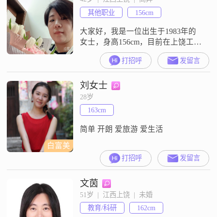
登，呵呵呵
其他职业
156cm
大家好，我是一位出生于1983年的
女士，身高156cm，目前在上饶工
作。我的月收入在5001到8000元之
打招呼
发留言
间，拥有大学本科学历。我性格温
柔体贴，善解人意，总是希望能理
刘女士
解他人的感受和需求。在生活中，
我独立自信，随和易相处，喜欢与
28岁
人真诚交流，建立真诚的关系。我
163cm
热爱生活，注重健康管理，喜欢通
过运动和合理饮食来保持身体健
简单 开朗 爱旅游 爱生活
康。我
白富美
打招呼
发留言
文茵
51岁  |  江西上饶  |  未婚
教育/科研
162cm