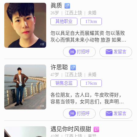
眞质
26岁  |  江西上饶  |  未婚
其他职业
173cm
勿以具足自大而展耀其资 勿以落败
灰心而惧其未来小动物 旅游 如果能
有个另一半一起的话 当然最好简单
打招呼
发留言
真实自然就好 这样就够了听音乐 看
电影 玩游戏
许思聪
47岁  |  江西上饶  |  未婚
销售总监
176cm
各位朋友，古人曰，牛皮吹得好，
容易当领导，女同志们，我声明
下，我在找不到女朋友，我就要骂
打招呼
发留言
人了，当然骂人这种低俗的事，我
们可不做，我们男同志找不到女
遇见你时风很甜
友，最好的办法就是找根绳子往自
己脖子上一套，树上一挂，凳子一
42岁  |  江西上饶  |  离异