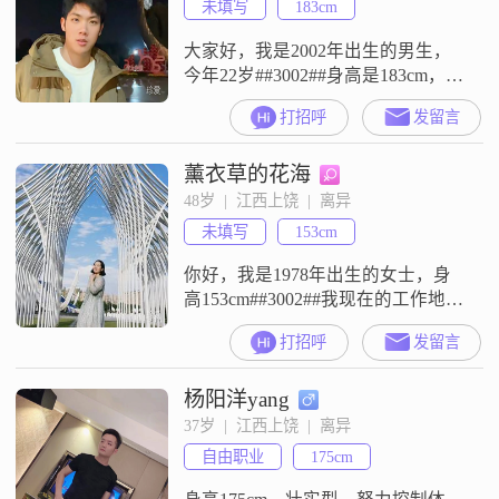
未填写
183cm
大家好，我是2002年出生的男生，
今年22岁##3002##身高是183cm，目
前的工作地点在上饶##3002##学历
打招呼
发留言
是大专，月收入在5001元到8000元
这个区间##3002##关于我的性格，
薰衣草的花海
大家可以看到资料里写的，我是一
个责任感强的人，平时也比较随
48岁  |  江西上饶  |  离异
和，容易相处##3002##同时我也热
未填写
153cm
爱生活##3002##我在这里
你好，我是1978年出生的女士，身
高153cm##3002##我现在的工作地是
上饶，月收入在3001到5000元之间
打招呼
发留言
##3002##我的学历是高中及以下
##3002##我是一个热爱生活的人，
杨阳洋yang
平时喜欢享受当下的状态##3002##
我也比较注重健康管理##3002##我
37岁  |  江西上饶  |  离异
目前是单身状态，希望在这里遇到
自由职业
175cm
合适的人##3002##