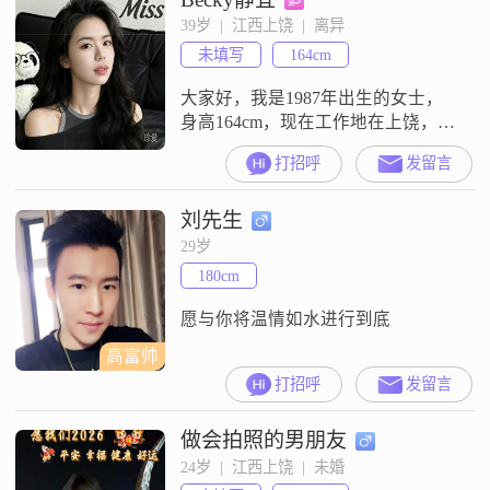
对待生活一直保持乐观积极的态度
39岁  |  江西上饶  |  离异
##3002##身边的人常说我温柔体
未填写
164cm
贴，而且随和容易相处##3002##我
大家好，我是1987年出生的女士，
身高164cm，现在工作地在上饶，学
历是中专，月收入在3000元以下
打招呼
发留言
##3002##平时我比较看重家庭，会
把家庭放在比较优先的位置，同时
刘先生
也追求事业上的成就##3002##我喜
欢精致的生活，也会注重自身的健
29岁
康管理##3002##我向往稳定安逸的
180cm
生活状态##3002##日常闲暇的时
候，我喜
愿与你将温情如水进行到底
高富帅
打招呼
发留言
做会拍照的男朋友
24岁  |  江西上饶  |  未婚