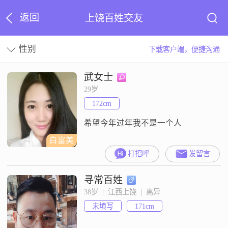
返回
上饶百姓交友
性别
下载客户端，便捷沟通
武女士
29岁
172cm
希望今年过年我不是一个人
白富美
打招呼
发留言
寻常百姓
38岁  |  江西上饶  |  离异
未填写
171cm