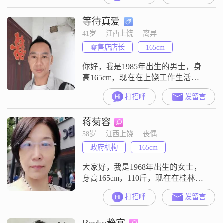
喜欢的日常活动是健身操课，也是
等待真爱
舞蹈爱好者，还会进行跳绳燃脂
##3002##我来到这里，是想真诚地
41岁  |  江西上饶  |  离异
寻找一位合适的伴侣##3002##希望
零售店店长
165cm
对方是以上饶为工作地或者长期居
住在这
你好，我是1985年出生的男士，身
高165cm，现在在上饶工作生活
##3002##我的学历是高中及以下，
打招呼
发留言
目前的月收入在12001到20000元这
个范围里##3002##我性格上比较外
蒋菊容
向健谈，平时和别人交流沟通都很
顺畅##3002##同时我是个责任感强
58岁  |  江西上饶  |  丧偶
的人，不管是工作还是生活里的
政府机构
165cm
事，只要是我该承担的，我都会认
真去做##3
大家好，我是1968年出生的女士，
身高165cm，110斤，现在在桂林工
作生活##3002##我的学历是大专，
打招呼
发留言
目前月收入在5001到8000元这个区
间##3002##性格上，我是一个开朗
Becky静宜
爱笑的人，平时也比较独立自信，