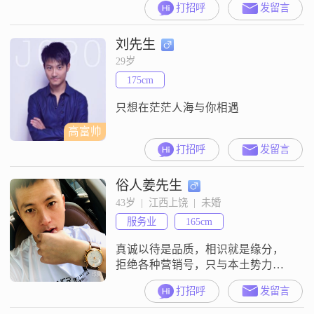
打招呼
发留言
之间。我的性格方面，大家说我稳
重可靠，责任感强，平时随和易相
刘先生
处，做人真诚可靠，平时生活里勤
俭节约。平时空闲的时候，我喜欢
29岁
阅读写作，也算是个科技数码控，
175cm
对这方面比较感兴趣。我对待感情
的态度是真诚相待，希望两个人的
只想在茫茫人海与你相遇
相
高富帅
打招呼
发留言
俗人姜先生
43岁  |  江西上饶  |  未婚
服务业
165cm
真诚以待是品质，相识就是缘分，
拒绝各种营销号，只与本土势力范
围内女生开展交往模式，开开心心
打招呼
发留言
过一生，平穷富贵都是过日子，看
你的选择，我是个本分人