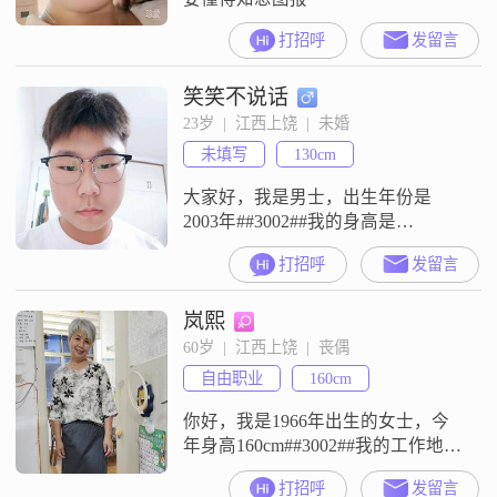
打招呼
发留言
笑笑不说话
23岁  |  江西上饶  |  未婚
未填写
130cm
大家好，我是男士，出生年份是
2003年##3002##我的身高是
130cm##3002##我的月收入在3000元
打招呼
发留言
以下##3002##我的工作地是上饶
##3002##我的特征有电子游戏，咖
岚熙
啡品鉴，电影爱好者，音乐发烧
友，茶道爱好者，健身增肌，足球
60岁  |  江西上饶  |  丧偶
狂热，跑步爱好者##3002##我平时
自由职业
160cm
会接触电子游戏，也会进行咖啡品
鉴，还是
你好，我是1966年出生的女士，今
年身高160cm##3002##我的工作地在
上饶，学历是高中及以下，月收入
打招呼
发留言
在3000元以下##3002##平时我比较