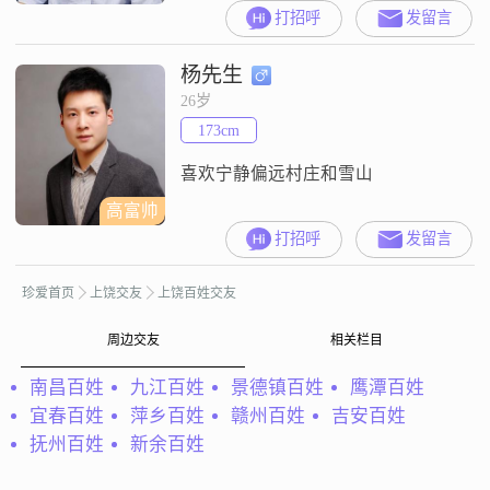
本科，目前工作地在上饶，月收入
打招呼
发留言
在12001到20000元之间##3002##关
于我的性格，我是一个幽默风趣的
杨先生
人，平时比较乐观积极##3002##我
自认为责任感强，做事耐心包容，
26岁
性格上成熟稳重，平时随和易相处
173cm
##3002##我在这里真诚地寻找一
喜欢宁静偏远村庄和雪山
高富帅
打招呼
发留言
珍爱首页
上饶交友
上饶百姓交友
周边交友
相关栏目
南昌百姓
九江百姓
景德镇百姓
鹰潭百姓
宜春百姓
萍乡百姓
赣州百姓
吉安百姓
抚州百姓
新余百姓