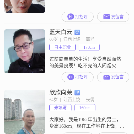
打招呼
发留言
蓝天白云
60岁  |  江西上饶  |  离异
自由职业
170cm
过简简单单的生活！享受自然而然
的美景良辰！吃不完的人间烟火里
的尘埃！陶不尽人意与天地万物之
打招呼
发留言
灵！进可以爱！退也坦然自若！夕
阳无限好，不怕进黄昏！来吧！去
欣欣向荣
领略星球的大好河山！做一个地地
道道的人间四月天！
64岁  |  江西上饶  |  丧偶
未填写
160cm
大家好，我是1962年出生的男士，
身高160cm，现在工作地在上饶，学
历是中专，月收入在3001到5000元