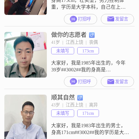
身高175cm，壮实型，努力控制体
重，学历是大学本科，自己在上饶
有一家网红孵化公司，年收入50往
打招呼
发留言
上，希望另一半人品好衣品好有理
财能力##3002##
做你的志愿者
41岁  |  江西上饶  |  丧偶
未填写
173cm
大家好，我是1985年出生的，今年
39岁##3002##我的身高是
173cm##3002##我的学历是大专
打招呼
发留言
##3002##我现在的工作地是在上饶
##3002##我的月收入在3001元到
顺其自然
5000元这个区间##3002##我是一个
男士，来这里是为了真诚地寻找合
43岁  |  江西上饶  |  离异
适的另一半##3002##我平时给人的
未填写
171cm
印象是稳重可靠，做人做事都
大家好，我是1983年出生的男士，
身高171cm##3002##我的学历是大学