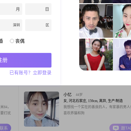
男, 河北石家庄, 168cm, 丧偶, 建筑师
高一米六
大家好，我是一位来自石家庄的男士，出生于1
月
日
个和我三
年，身高168cm##3002##我的月收入在5001到
共度一
元之间，目前从事一份稳定的工作##3002#
深圳
区
水，保定的
的学历是中专，但我一直保持着学习的热情
A联系
跟T
提升自己##3002##在生活中，我性格耐心
是愿意倾听他人的想法和感受##3002##我
婚
丧偶
当下的重
朗基努斯
26岁
男, 河北石家庄, 181cm, 未婚, 其他职业
要有真能
石家庄深泽县，对找一个近一点的吧，尽量
注册
子的。
了
已有账号？立即登录
A联系
跟T
小忆
44岁
女, 河北石家庄, 159cm, 离异, 生产/制造
米84，
我想找一个实在的善良的人，有家暴的男人
不要打扰
喜欢养猫和狗
A联系
跟T