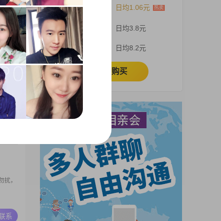
12个月
日均1.06元
965
8000
3个月
日均3.8元
#虽然我
，努力
A联系
1个月
日均8.2元
包容，总
相信活在
立即购买
不远行
A联系
勿扰，
A联系