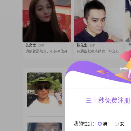
吴女士
张先生
28岁
28岁
遇到就是缘分，不轻易放弃
风趣幽默稳重踏实，好交友
悠悠
36岁
男, 河北石家庄, 178cm, 未婚, 未填写
大家好，我是一位1990年出生的男士，身
178cm，目前在石家庄工作。我的月收入在5
三十秒免费注册
8000元之间，学历是中专。我性格真诚可
易相处，喜欢活在当下，对待生活有着勤
跟T
态度。我也是一个耐心包容的人，责任感
日常生活中，我热爱跑步，这不仅是我的
我的性别：
男
女
好，也帮助我保持情绪稳定。此外，我还
心随莲儿动
54岁