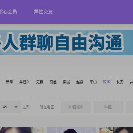
珍心会员
异性交友
新华
井陉矿
无极
高邑
栾城
赵县
平山
深泽
长安
45
之间
所在地区：
省/直辖市
市/区