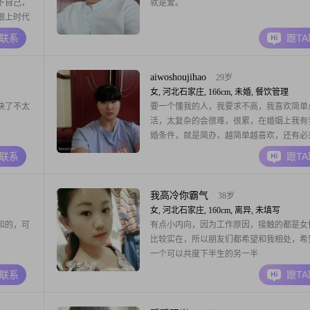
下自己，
就是爱。
跟上时代
妇道，男
A联系
跟T
让你输，
朋友，光
余生开心
aiwoshoujihao
29岁
女, 河北石家庄, 166cm, 未婚, 餐饮管理
快了不太
要一个懂我的人，我要求不高，我喜欢简单
活，太复杂的会很难，很累，在婚姻上我有
婚条件，就是简办，越简单越喜欢，还有必
拿住钱，我才有安全感，对钱很看重，大几
A联系
跟T
系，我喜欢安静，希望没有太多杂事，我的
力不太强，身体不好，有过气虚，胸闷，不
来，性格有点任性，希望对方可以迁让我，
我高冷你霸气
38岁
能懂我的心思
女, 河北石家庄, 160cm, 离异, 未填写
和的，可
有点小内向，因为工作原因，接触的都是女
比较实在，所以朋友们都希望和我相处，希
一个可以共度下半生的另一半
A联系
跟T