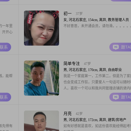
初一
37岁
女, 河北石家庄, 154cm, 离异, 教务管理人员
的一年里
不好意思，未开通会员，请勿滑。。。。。
，开开心
A联系
跟T
简单专注
47岁
男, 河北石家庄, 170cm, 离异, 自由职业
钱，能帮
我是一个家庭第一，工作第二，但是为了家
也会变成工作狂，只要爱人一句话可以随时
人，喜欢一个可以和我共同管理店铺的贤内
同努力共度美好余生热爱生活，是一个外表
A联系
跟T
生人内向的人，但是如果碰对知心爱人，会
懂得为自己唯一的心爱的人时常的小浪漫，
游，节假日闲暇之余，带着全家自驾游想和
月亮
42岁
结婚的要看缘
男, 河北石家庄, 172cm, 离异, 建筑/房地产
首先得有
如有好感就是喜欢，如这份喜欢能经得起考