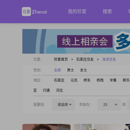
我的珍爱
搜索
位置：
珍爱首页
>
石家庄交友
>
深泽交友
性别：
全部
男士
女士
地区：
石家庄
元氏
桥东
桥西
辛集
新乐
定
行唐
河北
我要找：
请选择
年龄在：
25
到