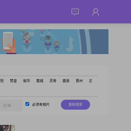
井陉
赞皇
裕华
藁城
灵寿
鹿泉
晋州
正
必须有相片
重新搜索
区/县