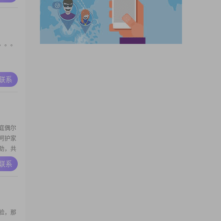
。。。
A联系
庭偶尔
呵护家
助，共
内向，
A联系
是一个
热爱旅
我交友
验，那