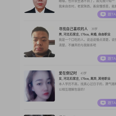
眼缘，也许余生遇不到了，首先我介绍一
我来自农村，老家陕西，善良懂感恩，能
节奏，没经济基础全靠自己，女人贵在守
跟T
人贵在独宠一女，你若还有野心，我不会
财不走急门，福不走偏门，本人没时间交
明磊落重感情的我喜欢小孩童心重，希望
寻找自己喜欢的人
39岁
生活。我的缺
男, 河北石家庄, 170cm, 未婚, 自由职业
我是一个口吃的人。说话说慢点清楚，说
清楚，不嫌弃的与我联系吧
跟T
爱在倒记时
43岁
女, 河北石家庄, 170cm, 离异, 其他职业
本人学历不高，找真心过日子的，脾气随
以相互理解包容的！
跟T