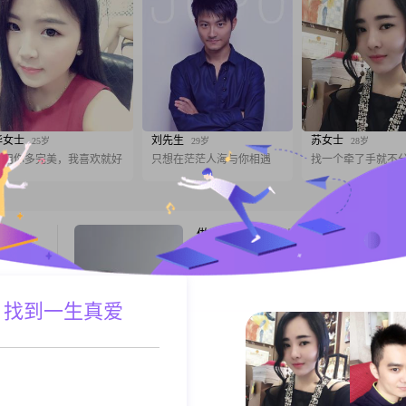
华女士
刘先生
苏女士
25岁
29岁
28岁
不用你多完美，我喜欢就好
只想在茫茫人海与你相遇
找一个牵了手就不
做人应入水
82岁
男, 河北石家庄, 172cm, 未婚, 未填写
高
大家好，我是一位出生于 1970 年的男士##30
001到
我身高 172cm，在石家庄工作，学历是大专
 找到一生真爱
靠，随和
##3002##我的月收入在 5001 - 8000 元之间
俭节约的
##3002##我觉得自己是个挺不错的人##3002
A联系
跟T
很强。在
方面，我稳重可靠，不会轻易让身边的人失
一项爱
##3002##我也幽默风趣，外向健谈，能快
喜欢做菜
打成一
丧偶单身一人
61岁