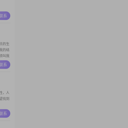
A联系
点的生
我的结
须叫我
岁没关
A联系
工作能
介意的
我只求
性，人
望找到
A联系