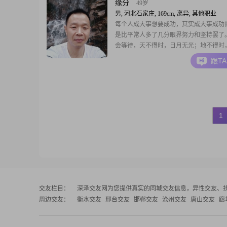
缘分
49岁
男, 河北石家庄, 169cm, 离异, 其他职业
每个人成大事想要成功，其实成大事成功
是比平常人多了几分眼界努力和坚持罢了
会等待，天不得时，日月无光；地不得时
生；人不得时，限运不通。记住，人不能
跟T
运，幸运不会永远宠幸你，所以偶尔碰到
也不要太放在心上，更不要因为这些影响
情，扰乱自己思绪和生活。对任何事情都
种乐观光明的心
1
交友栏目：
深泽交友网
为您提供真实的同城交友信息，异性交友、
周边交友：
衡水交友
邢台交友
邯郸交友
沧州交友
唐山交友
廊