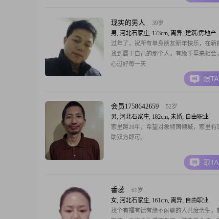
现实的男人
39岁
男, 河北石家庄, 173cm, 离异, 建筑/房地产
过年了，祝所有单身朋友新年快乐，在新
找到属于自己的那个人，有缘千里来相会
心过好每一天
跟T
会员1758642659
52岁
男, 河北石家庄, 182cm, 未婚, 自由职业
家里蹲20年，希望对象倾国倾城，家里有
助双方即可。
跟T
香蕊
61岁
女, 河北石家庄, 161cm, 离异, 自由职业
找个有福有德有缘不闲聊的人共度余生，