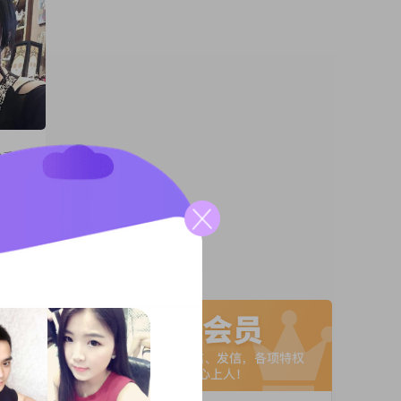
分手的人
02##
##性格
A联系
望
速和大家