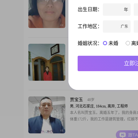
烹饪
女, 河北石家庄, 162cm, 丧偶, 教育/科研
我73年，属牛，一个性格开朗的女人，身
出生日期：
年
二，体重一百三。事业单位，我希望找一
观合，有阅历，有涵养，能包容我的男人
工作地区：
广东
生，年岁在76年---68年之间石家庄，衡
跟T
男士，其他年龄者、外地者勿扰。
婚姻状况：
未婚
离
遥远的风
45岁
女, 河北石家庄, 163cm, 丧偶, 销售经理
对不起大家，我不是会员，回不了邮件，
立即
看上的，委托红娘吧！我会对你体贴一辈
跟T
贾宝玉
48岁
男, 河北石家庄, 184cm, 离异, 工程师
本人名叫贾宝玉，离婚五年了，我的身高1
体重172斤，我的工作是建筑管理，红娘
跟T