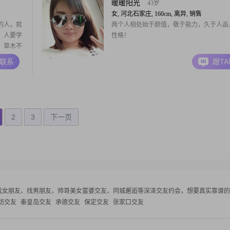
暖暖阳光
43岁
女, 河北石家庄, 160cm, 离异, 销售
的人，就
两个人相处始于颜值，敬于能力，久于人品
。人要学
性格！
，草木不
一直走
A联系
跟T
一些霉运
自己的心
要抱有一
2
3
下一页
找女朋友、找男朋友、帅哥美女富婆交友、同城邂逅等
深泽交友约会，想要真实靠谱的
坊交友
秦皇岛交友
承德交友
保定交友
张家口交友