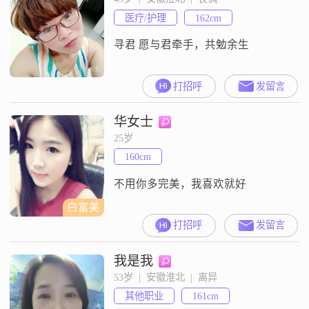
稳重。在生活中，我注重家庭和朋
医疗/护理
162cm
友的感受，愿意为他们付出。我认
为，一个家庭的幸福和和谐是最重
寻君 愿与君牵手，共勉余生
要
打招呼
发留言
华女士
25岁
160cm
不用你多完美，我喜欢就好
白富美
打招呼
发留言
我是我
53岁  |  安徽淮北  |  离异
其他职业
161cm