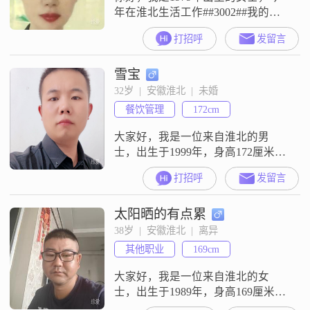
年在淮北生活工作##3002##我的身
高是167cm##3002##我的学历是高中
打招呼
发留言
及以下##3002##目前的月收入在
5001元到8000元之间##3002##我是
雪宝
一个善解人意的人，平时比较注重
自我提升，也在努力平衡工作与生
32岁  |  安徽淮北  |  未婚
活##3002##很开心能在这里和大家
餐饮管理
172cm
认识##3002##我真
大家好，我是一位来自淮北的男
士，出生于1999年，身高172厘米
##3002##我在当地有着稳定的工
打招呼
发留言
作，月收入在12001到20000元之间
##3002##虽然我的学历是大专，但
太阳晒的有点累
我一直在努力提升自己，不断学习
新知识，以更好地适应这个快速发
38岁  |  安徽淮北  |  离异
展的社会##3002##我性格稳重可
其他职业
169cm
靠，责任感强，总是愿意承担起自
己的责任##30
大家好，我是一位来自淮北的女
士，出生于1989年，身高169厘米
##3002##我的月收入在5001到8000