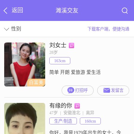
返回
濉溪交友
性别
下载客户端，便捷沟通
刘女士
28岁
163cm
简单 开朗 爱旅游 爱生活
白富美
打招呼
发留言
有缘的你
47岁  |  安徽淮北  |  离异
生产/制造
160cm
你好，我是1979年出生的女士，今