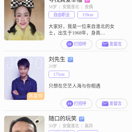
喜欢研究各种汽车型号和历史事
58岁  |  安徽淮北  |  丧偶
件，这让我在这些领域有了较深的
自由职业
159cm
了解##3002##此外，我也非常注重
内心的平静，常常
大家好，我是一位来自淮北的女
士，出生于1968年，身高
159cm##3002##我的收入在3000元以
打招呼
发留言
下，学历是高中及以下##3002##我
性格开朗，总是爱笑，善于理解他
刘先生
人的感受，温柔体贴##3002##我热
爱生活，注重健康管理，经常跑步
29岁
健身，追求简单而幸福的生活
175cm
##3002##我相信，互相尊重是建立
良好关系的基础##
只想在茫茫人海与你相遇
高富帅
打招呼
发留言
随口的玩笑
50岁  |  安徽淮北  |  离异