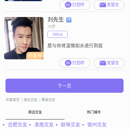
你相遇！从此让我们有了认识交流
打招呼
发留言
的机会谢谢！
刘先生
29岁
180cm
愿与你将温情如水进行到底
高富帅
打招呼
发留言
下一页
珍爱首页
淮北交友
濉溪交友
周边交友
热门城市
合肥交友
淮南交友
蚌埠交友
宿州交友