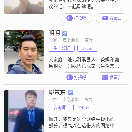
我是真心找对象的哈，只要互相喜
欢的话，一起聊聊吧。
打招呼
发留言
明明
40岁  |  安徽淮北  |  离异
生产领班
175cm
大家庭：淮北濉溪县人，爸妈和蔼
易相处，姐妹均已成家（生活富
足，分别在附近医院和大学工作生
打招呼
发留言
活）##3002##生活现状：自己独
居，工作稳定，生活规律物质基
邬东东
础：比上不足比下有余，相对富
足，有车有房，三套房产（县里一
50岁  |  安徽淮北  |  离异
套）精神需求：对感情仍有期待，
咨询师
170cm
希望能找到真诚以待，相伴到老的
另一半感情经历：之前有段婚姻，
你好，我只是这个网络中极小的一
和平分手，孩子和爸妈
部分，很高兴在这偌大的网络中与