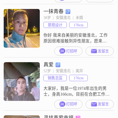
态度。我相信，只有热爱生活，才
一抹青春
能感受到其中的美好。在收入方
面，我每月有3001到5000元的稳定
38岁  |  安徽淮北  |  未婚
收入，虽然不算特别高，但足够维
景观设计
170cm
持我舒适的生活，并且我还在努力
提升自己。我学历是高中及以下，
你好 我来自美丽的安徽淮北，工作
但我并
原因很难接触到异性朋友，愿来到
这里可以遇到那个她，希望你是我
打招呼
发留言
所有诗篇的灵感，也是我未来故事
的唯一主角##3002##
真爱
52岁  |  安徽淮北  |  离异
销售总监
176cm
大家好，我是一位1974年出生的男
士，身高166cm，目前在合肥工作，
月收入在5001到8000元之间
打招呼
发留言
##3002##我的学历是高中及以下，
但我一直保持着学习的热情，尤其
寻找真爱幸福
是对汽车和历史的爱好##3002##我