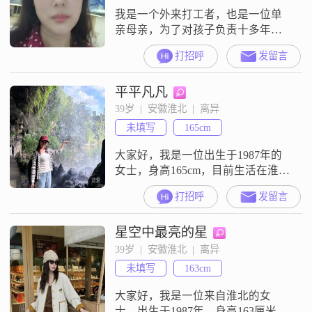
我是一个外来打工者，也是一位单
亲母亲，为了对孩子负责十多年了
我一直靠打工养大两个儿子，我有
打招呼
发留言
两个儿子，小儿子现在上大学，介
意的勿打扰！
平平凡凡
39岁  |  安徽淮北  |  离异
未填写
165cm
大家好，我是一位出生于1987年的
女士，身高165cm，目前生活在淮北
##3002##我拥有大学本科学历，在
打招呼
发留言
一家不错的公司工作，月收入在
5001到8000元之间##3002##我性格
星空中最亮的星
乐观积极，总是相信事情会朝好的
方向发展##3002##在生活和工作
39岁  |  安徽淮北  |  离异
中，我有着很强的责任感，无论是
未填写
163cm
对待家人还是同事，我都会尽心尽
力去做好每一
大家好，我是一位来自淮北的女
士，出生于1987年，身高163厘米