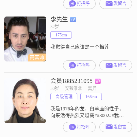
打招呼
发留言
元之间，学历是高中及以下
##3002##我性格随和，善解人意，
李先生
总是愿意倾听他人的想法和感受
##3002##在生活中，我非常重视家
32岁
庭，认为家庭是生活中最重要的一
175cm
部分##3002##我热爱美食烹饪，喜
欢尝试各种不同
我觉得自己应该是一个榴莲
高富帅
打招呼
发留言
会员1885231095
50岁  |  安徽淮北  |  离异
高级管理
166cm
我是1976年的龙，白羊座的性子，
向来活得热烈又坦荡##3002##我爱
笑爱闹，爱漂亮爱打扮，也爱走遍
打招呼
发留言
山川湖海，看遍世间风景##3002##
我努力赚钱，认真生活，孝顺父