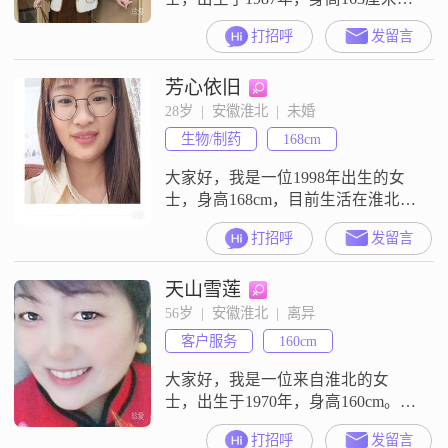
##3002##我拥有大专学历，在一家
打招呼
发留言
普通公司工作，月收入在3001到
5000元之间##3002##我性格温柔体
芳心依旧
贴，总是愿意倾听他人的心声，给
予他们关怀和支持##3002##在生活
28岁  |  安徽淮北  |  未婚
中，我展现出独立自信的一面，能
生物/制药
168cm
够处理各种事务，同时也保持着细
腻敏感的特质，对
大家好，我是一位1998年出生的女
士，身高168cm，目前生活在淮北
##3002##我拥有大学本科学历，在
打招呼
发留言
一家不错的公司工作，月收入在
5001到8000元之间##3002##我性格
天山雪莲
开朗，总是爱笑，对待生活乐观积
极，与人相处随和易处##3002##在
56岁  |  安徽淮北  |  离异
我看来，家庭是最重要的，我会把
客户服务
160cm
家庭放在第一位，同时我也追求事
业上的成就，
大家好，我是一位来自淮北的女
士，出生于1970年，身高160cm。我
性格开朗，总是爱笑，面对生活的
打招呼
发留言
各种挑战，我都能保持乐观积极的