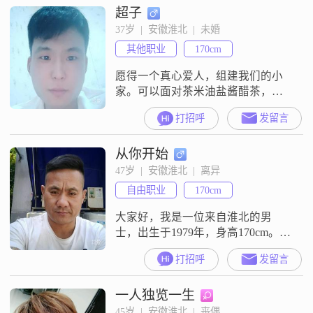
超子
母，待人真诚，心慈心软，从不愿
亏欠任何人##3002##一路走来，见
37岁  |  安徽淮北  |  未婚
过风雨，也守着温柔##3002##外表
其他职业
170cm
看似活泼洒脱，心里却也藏着细腻
与柔软##300
愿得一个真心爱人，组建我们的小
家。可以面对茶米油盐酱醋茶，走
过余生的每一个春秋冬夏
打招呼
发留言
从你开始
47岁  |  安徽淮北  |  离异
自由职业
170cm
大家好，我是一位来自淮北的男
士，出生于1979年，身高170cm。我
的月收入在8001到12000元之间，目
打招呼
发留言
前从事一份稳定的工作。虽然我的
学历是高中及以下，但我相信，生
一人独览一生
活中的经验和努力比学历更重要。
我性格稳重可靠，责任感强，成熟
45岁  |  安徽淮北  |  丧偶