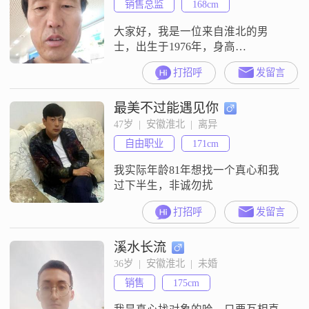
销售总监
168cm
大家好，我是一位来自淮北的男
士，出生于1976年，身高
168cm##3002##我的月收入在5001到
打招呼
发留言
8000元之间，目前从事一份稳定的
工作##3002##虽然我的学历是中
最美不过能遇见你
专，但我一直保持着乐观积极的生
活态度，认为生活不仅仅是眼前的
47岁  |  安徽淮北  |  离异
苟且，还有诗和远方##3002##我性
自由职业
171cm
格随和，容易相处，非常重视家庭
##3002##在我
我实际年龄81年想找一个真心和我
过下半生，非诚勿扰
打招呼
发留言
溪水长流
36岁  |  安徽淮北  |  未婚
销售
175cm