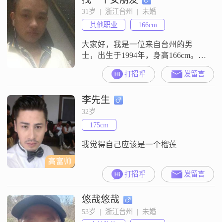
31岁  |  浙江台州  |  未婚
其他职业
166cm
大家好，我是一位来自台州的男
士，出生于1994年，身高166cm。我
目前的工作收入在12001到20000元
打招呼
发留言
之间，拥有大学本科学历。在生活
中，我有一些自己坚持的原则和特
李先生
点，比如勤俭节约，我认为这是对
资源的尊重，也是对未来的负责。
32岁
我也是一个耐心包容的人，相信每
175cm
个人都有自己的故事和难处，所以
我尽量去理解他人。责任感强是我
我觉得自己应该是一个榴莲
认
高富帅
打招呼
发留言
悠哉悠哉
53岁  |  浙江台州  |  未婚