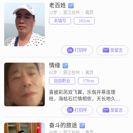
老百姓
52岁  |  浙江台州  |  离异
未填写
165cm
打招呼
发留言
情缘
62岁  |  浙江台州  |  离异
自由职业
170cm
喜披彩凤双飞翼，乐偕并蒂连理
枝，海枯石烂情相依，天长地久永
不渝。真诚相待鸾凤合鸣，花好月
打招呼
发留言
圆，一生一世幸福平安！
奋斗的旅途
60岁  |  浙江台州  |  离异