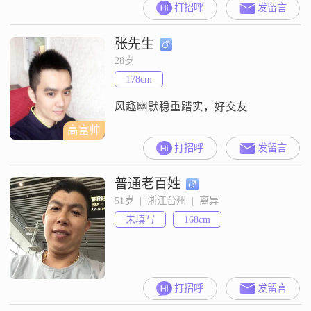
打招呼
发留言
张先生
28岁
178cm
风趣幽默稳重踏实，好交友
高富帅
打招呼
发留言
普通老百姓
51岁  |  浙江台州  |  离异
未填写
168cm
打招呼
发留言