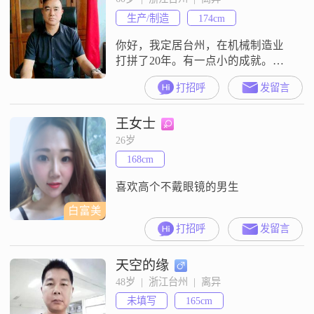
生产/制造
174cm
你好，我定居台州，在机械制造业
打拼了20年。有一点小的成就。我
不抽烟。不打牌，有应酬的情况
打招呼
发留言
下，喝一点小酒！我很顾家，也很
心痛人，对父母长辈绝对是孝顺
王女士
的！
26岁
168cm
喜欢高个不戴眼镜的男生
白富美
打招呼
发留言
天空的缘
48岁  |  浙江台州  |  离异
未填写
165cm