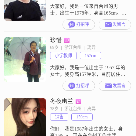
大家好，我是一位来自台州的男
士，出生于1978年，身高165cm。我
在台州有着稳定的工作，月收入在
打招呼
发留言
8001到12000元之间。虽然我的学历
是高中及以下，但我一直保持着学
珍惜
习的热情，不断提升自己。我性格
稳重可靠，责任感强，始终把家庭
69岁  |  浙江台州  |  离异
放在第一位。我认为家庭是生活的
小学教师
157cm
重心，我会尽自己最大的努力去维
护和经营家庭。在生活中，我勤俭
大家好，我是一位出生于 1957 年的
节
女士。我身高157厘米，目前居住在
美丽的台州。我的月收入在 5001-
打招呼
发留言
8000元人民币之间，虽然不算特别
高，但也能满足基本的生活需求。
冬夜幽兰
我学历是中专，在这个社会可能不
算特别突出，但我一直凭借自己的
38岁  |  浙江台州  |  离异
努力和坚持在生活中前行。我性格
销售
159cm
方面比较善解人意，能理解他人的
想法和感受。我独立自信，有自
你好，我是1987年出生的女士，身
高159cm，现在在台州工作生活。我