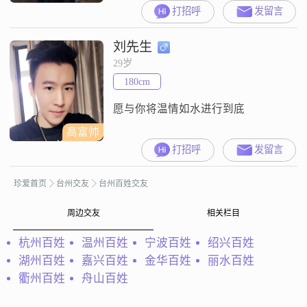
到8000元之间，目前在台州工作
打招呼
发留言
##3002##我的学历是大学本科
##3002##我的特征里，大家说我是
刘先生
稳重可靠的人，我也确实在努力做
一个真诚可靠的人##3002##平时做
29岁
事我习惯考虑得周全一些，不急
180cm
躁，希望能给人踏实的感觉##3002#
愿与你将温情如水进行到底
高富帅
打招呼
发留言
珍爱首页
台州交友
台州百姓交友
周边交友
相关栏目
杭州百姓
温州百姓
宁波百姓
绍兴百姓
湖州百姓
嘉兴百姓
金华百姓
丽水百姓
衢州百姓
舟山百姓