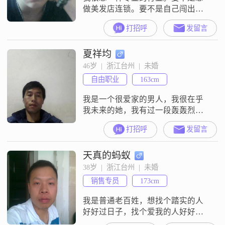
做美发店连锁。要不是自己闯出一
样最大的事业。为国家光荣。为老
打招呼
发留言
百姓得到利益。
夏祥均
46岁  |  浙江台州  |  未婚
自由职业
163cm
我是一个很爱家的男人，我很在乎
我未来的她，我有过一段轰轰烈烈
的爱情，在无意中不知为什么她离
打招呼
发留言
开的我？我对她真的是够好的，不
是我自己说好，而是我们一起上班
天真的蚂蚁
的公认出来的，都说我对她太好有
一天会离我而去的，被他们说准
38岁  |  浙江台州  |  未婚
了，她是在2011年的11月4日走的，
销售专员
173cm
但是我们没有吵架以没打过架，她
是说回家办身份证，我送走了她，
我是普通老百姓，想找个踏实的人
回家我们都经常
好好过日子，找个爱我的人好好
爱，有木有~