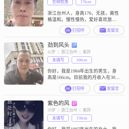
农林牧渔
176cm
浙江台州人，身高176，无孩，离性
格温和。慢性慢热，爱好喜欢旅
游，看看新闻，看书，散散步，喜
打招呼
发留言
欢安静。俩人相处，需要有彼此共
同思想观，有相同的心境才能长长
劲到风头
久久，人生短暂一晃就过，人海茫
茫，相识，相知，相拥不容易，过
42岁  |  浙江台州  |  离异
好余生，没有遗憾
未填写
166cm
你好，我是1984年出生的男生，身
高是166cm。目前我的月收入在3001
到5000元这个区间，学历是中专。
打招呼
发留言
我现在的工作地是在中国。大家平
时对我的评价，说我是一个稳重可
紫色的风
靠的人。我也觉得自己确实比较有
责任感，不管是对待事情还是对待
39岁  |  浙江台州  |  离异
人，我都希望能负起该负的责任。
未填写
150cm
另外，朋友们也常说我性格上比较
有耐心，也比较包容。我希望通过