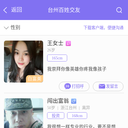
返回
台州百姓交友
性别
下载客户端，便捷沟通
王女士
26岁
165cm
我崇拜你像英雄你疼我像孩子
白富美
打招呼
发留言
闯出富翁
50岁  |  浙江台州  |  离异
投资
168cm
我很想一样专业的行业。要不是想