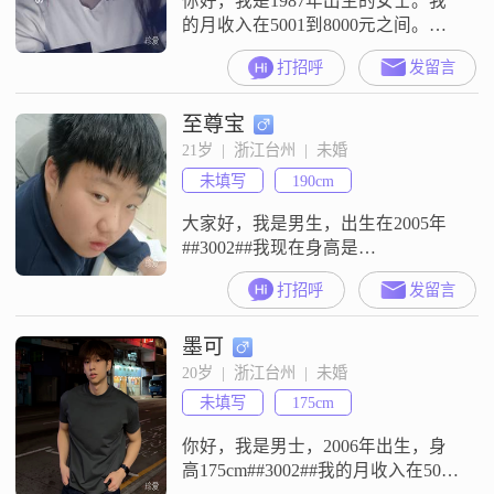
你好，我是1987年出生的女士。我
这
的月收入在5001到8000元之间。我
的工作地在中国。我的学历是高中
打招呼
发留言
及以下。我是一个温柔体贴的人，
也是一个善解人意的人。平时我性
至尊宝
格开朗，平时也爱笑。我希望在这
里遇到合适的人。如果你觉得我们
21岁  |  浙江台州  |  未婚
合适，可以互相认识一下。我在这
未填写
190cm
里等待你的消息。如果你对我感兴
趣，可以主动和我打个招呼。我们
大家好，我是男生，出生在2005年
可以先从
##3002##我现在身高是
190cm##3002##我的月收入在50000
打招呼
发留言
元以上##3002##我目前的工作地点
在台州##3002##我的学历是高中及
墨可
以下##3002##我这个人性格比较外
向，平时很健谈，喜欢和人交流沟
20岁  |  浙江台州  |  未婚
通##3002##我对自己该承担的事情
未填写
175cm
有很强的责任感，答应了的事就
你好，我是男士，2006年出生，身
高175cm##3002##我的月收入在5001