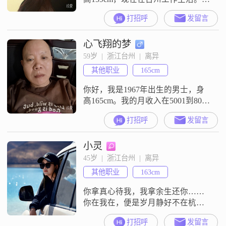
的月收入在8001到12000元之间，学
打招呼
发留言
历是高中及以下。我是一个性格开
朗爱笑的人，平时也挺善解人意
心飞翔的梦
的。在生活里，我比较注重生活品
质，也在追求稳定安逸的日子。我
59岁  |  浙江台州  |  离异
有自己的兴趣爱好，喜欢美食烹
其他职业
165cm
饪，也热爱游泳。在感情方面，我
觉得真诚沟通很重要。我希望能遇
你好，我是1967年出生的男士，身
到一
高165cm。我的月收入在5001到8000
元之间，现在在台州工作。我的学
打招呼
发留言
历是高中及以下。我这个人性格比
较直接，平时是幽默风趣的，和大
小灵
家相处起来比较轻松。为人处世方
面，我是稳重可靠的，做事自信果
45岁  |  浙江台州  |  离异
断，遇到问题能拿定主意。我性格
其他职业
163cm
外向健谈，喜欢和人交流，平时心
态乐观积极。在与人交往中，我责
你拿真心待我，我拿余生还你……
任
你在我在，便是岁月静好不在杭州
的勿扰
打招呼
发留言