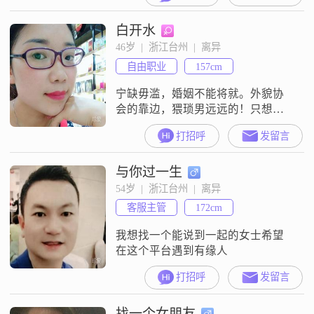
白开水
46岁  |  浙江台州  |  离异
自由职业
157cm
宁缺毋滥，婚姻不能将就。外貌协
会的靠边，猥琐男远远的！只想找
到一生相守的真爱！知我懂我，疼
打招呼
发留言
我的另一半，外地勿扰，有缘人只
限漯河西平，其他人勿扰，谢谢我
与你过一生
不会赚钱 ，但也不会坑蒙拐骗
54岁  |  浙江台州  |  离异
客服主管
172cm
我想找一个能说到一起的女士希望
在这个平台遇到有缘人
打招呼
发留言
找一个女朋友