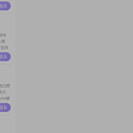
希望给
A联系
真诚可
往简单幸
台州
收入情
个区间
大家对我
A联系
2##在
，对待
自己照
的人
1##彼
A联系