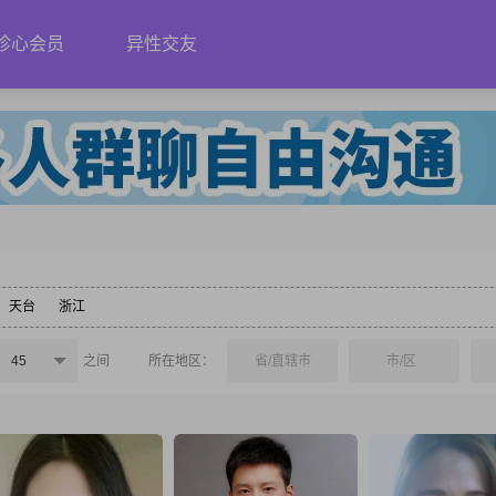
珍心会员
异性交友
天台
浙江
45
之间
所在地区：
省/直辖市
市/区