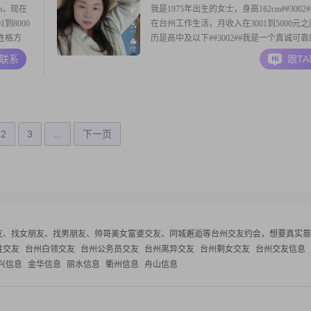
m，现在
我是1975年出生的女士，身高162cm##3002
到8000
在台州工作生活，月收入在3001到5000元
#性格方
历是高中及以下##3002##我是一个真诚可
较平和
觉得两个人相处最重要的就是实在##3002#
A联系
跟T
的时候，能
有跑步健身的习惯，也喜欢看看电影##3001
当下的生活
剧##3002##在感情里，我比较认同双向付
2
3
...
下一页
友、找女朋友、找男朋友、帅哥美女富婆交友、同城邂逅等
台州交友约会，想要真实靠
姓交友
台州白领交友
台州公务员交友
台州离异交友
台州剩女交友
台州交友信息
兴信息
金华信息
丽水信息
衢州信息
舟山信息