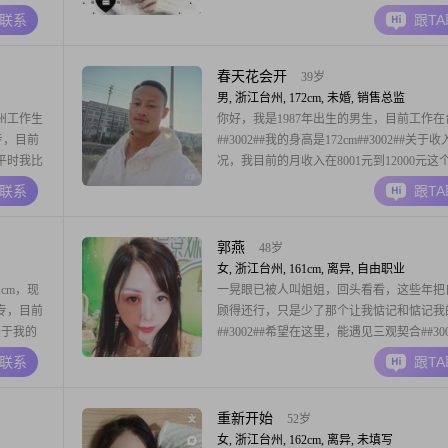
感的，对
己是一个独立自信的人，平时善解人意，也
A联系
跟T
我比较享受
别人带来舒服的感觉##3002##朋友们说我
#追追剧，
靠，我也是这样要求自己的##3002##我向
福的生活，
春天花会开
39岁
男, 浙江台州, 172cm, 未婚, 销售总监
州工作生
你好，我是1987年出生的男生，目前工作在
大专，目前
##3002##我的身高是172cm##3002##关于
##平时我比
况，我目前的月收入在8001元到12000元这
登山徒
##3002##学历是高中及以下##3002##平时
A联系
跟T
达人
的评价是我这个人稳重可靠，责任感强##300
精力和状态
做事的时候，我会认真地承担起自己的责任
事情
郭燕
48岁
女, 浙江台州, 161cm, 离异, 自由职业
cm，现
一晃眼已被人叫姐姐，回头看看，这些年把
大专，目前
顾得还行，只是少了那个让我惦记和惦记我
#关于我的
##3002##希望在这里，能遇见三观契合##300
，但心思
此疼惜的你##3002##
A联系
跟T
中，我是一
点
重新开始
52岁
女, 浙江台州, 162cm, 离异, 未填写