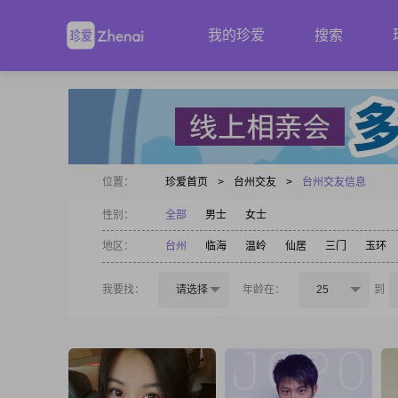
我的珍爱
搜索
位置：
珍爱首页
>
台州交友
>
台州交友信息
性别：
全部
男士
女士
地区：
台州
临海
温岭
仙居
三门
玉环
我要找：
请选择
年龄在：
25
到