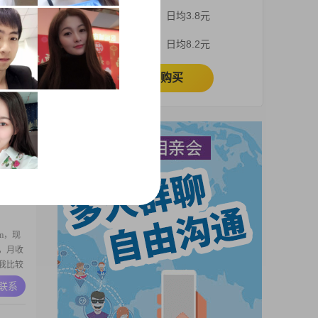
历是高
3个月
日均3.8元
个善解
我希望
A联系
1个月
日均8.2元
，可以
果你对
立即购买
以先从
，兄长
乡
上，有责
A联系
柔和善，
的小日
m，现
专，月收
时我比较
些影视
A联系
行，四处
口味