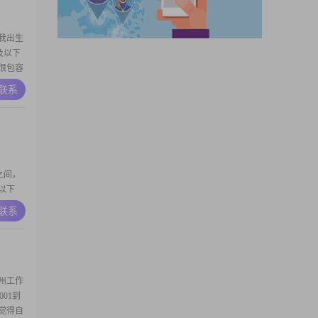
#我出生
及以下
也很包容
一直期待
A联系
绪比较稳
间，我是
元之间，
及以下
是带着笑
A联系
什么想法
#同时我
州工作
001到
我觉得自