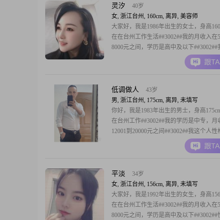
灵汐
40岁
女, 浙江台州, 160cm, 离异, 美容师
大家好，我是1986年出生的女士，身高160
在在台州工作生活##3002##我的月收入在5
8000元之间，学历是高中及以下##3002#
温柔体贴的人，平时性格独立自信，对待
跟T
保持热爱的状态，为人真诚可靠##3002#
活中，我比较注重健康管理，也会努力平
与生活的关系##3
低调做人
43岁
男, 浙江台州, 175cm, 离异, 未填写
你好，我是1983年出生的男士，身高175c
在台州工作##3002##我的学历是中专，
12001到20000元之间##3002##我这个
重可靠，平时做事也挺有责任感的##3002
跟T
都说我挺幽默风趣的，性格乐观积极，遇
惯往好的方面想##3002##在生活里，我
和易相处
平淡
34岁
女, 浙江台州, 156cm, 离异, 未填写
大家好，我是1992年出生的女生，身高156
在在台州工作生活##3002##我的月收入在5
8000元之间，学历是高中及以下##3002#