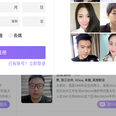
到8000元之间。我的工作地在中国。我的学
月
日
中及以下。我是一个温柔体贴的人，也是一
人意的人。平时我性格开朗，平时也爱笑。
A联系
跟T
在这里遇到合适的人。如果你觉得我们合适
深圳
区
互相认识一下。我在这里等待你的消息。如
我感兴趣，可以主动和我打个招呼。我们可
爱的等待
36岁
婚
丧偶
女, 浙江台州, 158cm, 未婚, 销售总监
岁
本人江西上饶人2000年跟随父母来台州生活
现在的工作
早已在台州定居，台州早已是我的第二故乡
注册
元这个区间
##3002##择偶优先台州本地人，其次上饶同
格方面，我
##3002##希望对方踏实上进，月薪一万以
A联系
跟T
已有账号？立即登录
是一个勤俭
任心##3001##品行端正##3002##我性格温
探
待人真诚专一，做人有底线，向往安稳踏实
子，两人互相包容扶持，相伴余生
兰斯洛特
36岁
男, 浙江台州, 165cm, 未婚, 其他职业
岁
大家好，我是1990年出生的男士，身高165c
的学历是大
在在台州工作生活##3002##我的学历是大
我的月收入
入在5001元到8000元这个区间##3002##平
我是一个性
喜欢看电影，也爱玩电子游戏，偶尔会写一
A联系
跟T
也是一个乐
评论##3002##休息的时候，我喜欢外出旅
走走看看，也喜欢去美食探店，尝试不同的