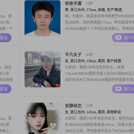
##3002##对
拒绝平庸
18岁
男, 浙江台州, 174cm, 未婚, 生产/制造
cm，现
嗨，大家好，我是来自台州的男生##3002#
001到
在2008年，目前身高是174cm，学历是高中
#我是一个
##3002##我这个人平时比较有耐心，性格
生活一直
##3002##在感情里，我觉得信任至上，也
A联系
跟T
#在日常生
能有一段双向奔赴的关系##3002##我的情
衡好工作
定，平时也很注重细节##3002##在空闲时
一个电影
平凡女子
45岁
女, 浙江台州, 156cm, 离异, 客户经理
m，现在
大家好，我是198年出生的女士，身高
月收入在
156cm##3002##我的月收入在5001到8000
人性格比较稳
现在在台州工作##3002##我的学历是高中
##朋友们
##3002##我是一个开朗爱笑的人，平时总
A联系
跟T
到事情习
容面对生活##3002##我性格直率真诚，有
算是比较随
都会直接说出来，不喜欢拐弯抹角##3002#
也是个感性浪漫
安静结恋
31岁
女, 浙江台州, 145cm, 离异, 其他职业
cm，现
大家好，我是1995年出生的女生，现在在台
001到
生活##3002##我的身高是145cm，月收入在3
#性格上，
5000元之间，学历是高中及以下##3002##