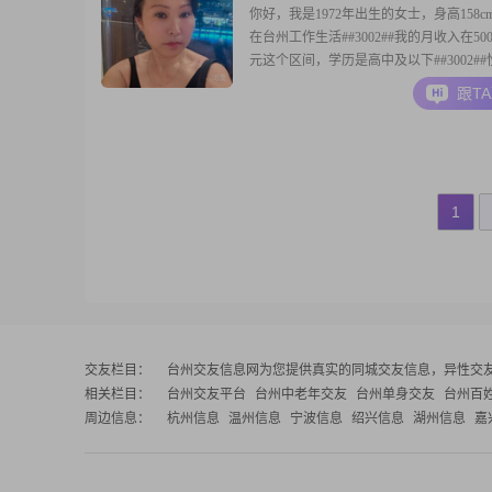
你好，我是1972年出生的女士，身高158c
在台州工作生活##3002##我的月收入在5001
元这个区间，学历是高中及以下##3002#
面，我是一个乐观积极的人，平时心态比
跟T
##3002##我也富有同理心，在和人相处
去理解对方的感受##3002##我比较享受
状态，觉得过
1
交友栏目：
台州交友信息网
为您提供真实的同城交友信息，异性交
相关栏目：
台州交友平台
台州中老年交友
台州单身交友
台州百
周边信息：
杭州信息
温州信息
宁波信息
绍兴信息
湖州信息
嘉