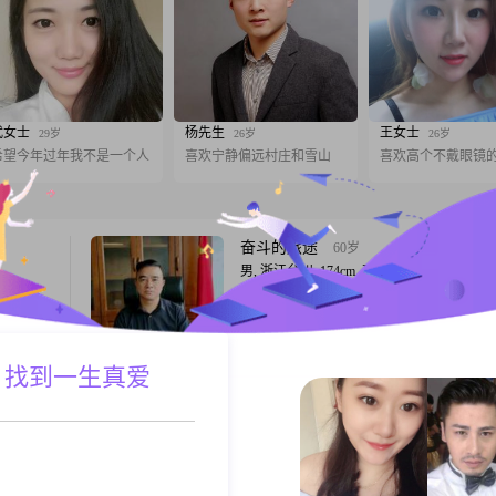
武女士
杨先生
王女士
29岁
26岁
26岁
希望今年过年我不是一个人
喜欢宁静偏远村庄和雪山
喜欢高个不戴眼镜
奋斗的旅途
60岁
男, 浙江台州, 174cm, 离异, 生产/制造
。我身高
你好，我定居台州，在机械制造业打拼了20
月收入在
一点小的成就。我不抽烟。不打牌，有应酬
高，但也
下，喝一点小酒！我很顾家，也很心痛人，
在这个社
长辈绝对是孝顺的！
 找到一生真爱
A联系
跟T
的努力和
人意，能
自
紫色的风
39岁
女, 浙江台州, 150cm, 离异, 未填写
平台遇到
你好，我是1987年出生的女士。我的月收入在