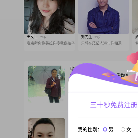
王女士
刘先生
26岁
29岁
我崇拜你像英雄你疼我像孩子
只想在茫茫人海与你相遇
珍惜
69岁
女, 浙江台州, 157cm, 离异, 小学教师
大家好，我是一位出生于 1957 年的女士
157厘米，目前居住在美丽的台州。我的
5001-8000元人民币之间，虽然不算特别
能满足基本的生活需求。我学历是中专，
三十秒免费注册
跟T
会可能不算特别突出，但我一直凭借自己
坚持在生活中前行。我性格方面比较善解
理解他人的想法和感受。我独立自信，有
与你过一生
54岁
男, 浙江台州, 172cm, 离异, 客服主管
我的性别：
男
女
我想找一个能说到一起的女士希望在这个