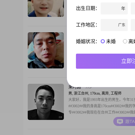
有缘人
出生日期：
年
跟T
工作地区：
广东
从头再来
38岁
婚姻状况：
未婚
离
男, 浙江台州, 180cm, 离异, 操作工人
大家好，我是1988年出生的男生，今年36
##3002##我的身高是180cm##3002##我
立即
地点在台州，月收入在12001元到20000
##3002##我的学历是中专##3002##在性
跟T
是一个稳重可靠的人##3002##平时我也
节约的人##3002##另外，我平时喜欢美食
来时路
33岁
男, 浙江台州, 170cm, 离异, 工程师
大家好，我是1993年出生的男生，今年31
##3002##我的身高是170cm##3002##我
专##3002##我现在在台州工作##3002##
在8001元到12000元这个区间##3002##
跟T
格稳重可靠的人##3002##平时生活里我
观积极的人##3002##对待感情和身边