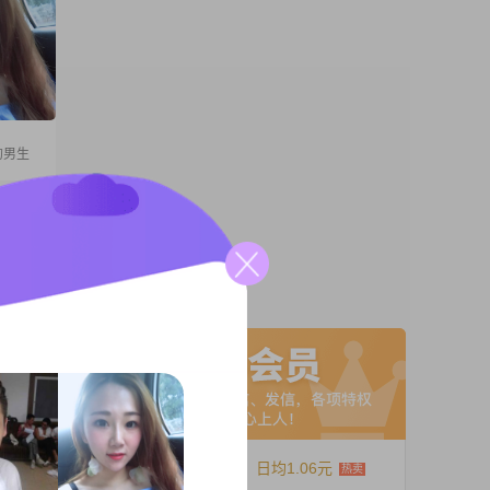
的男生
年。有
的情况
对父母
A联系
12个月
日均1.06元
5001