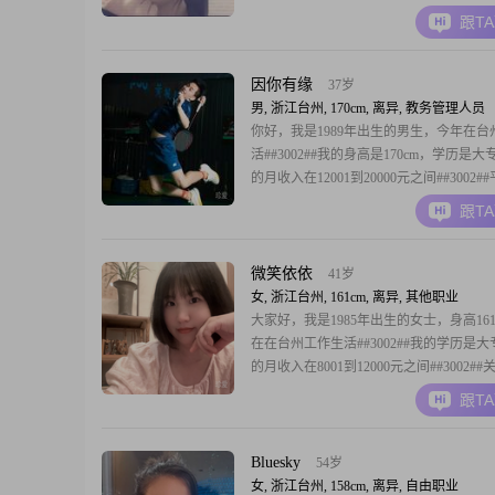
我是一个开朗爱笑的人，平时也挺细腻敏
跟T
待感情和生活都比较真诚可靠##3002##
当下的状态，平时喜欢看看电影##3001#
有空的时候
因你有缘
37岁
男, 浙江台州, 170cm, 离异, 教务管理人员
你好，我是1989年出生的男生，今年在台
活##3002##我的身高是170cm，学历是
的月收入在12001到20000元之间##3002
较注重生活状态，是跑步爱好者，也喜欢
跟T
步，同时也在坚持健身增肌，还是羽毛球
##3002##这些运动让我保持比较稳定的
##3002##在性
微笑依依
41岁
女, 浙江台州, 161cm, 离异, 其他职业
大家好，我是1985年出生的女士，身高161
在在台州工作生活##3002##我的学历是
的月收入在8001到12000元之间##3002#
性格，平时比较安静内敛，平时话不算多
跟T
细腻，也比较感性浪漫##3002##在相处
个温柔体贴的人，也很看重互相尊重这一
##3002##生活里
Bluesky
54岁
女, 浙江台州, 158cm, 离异, 自由职业