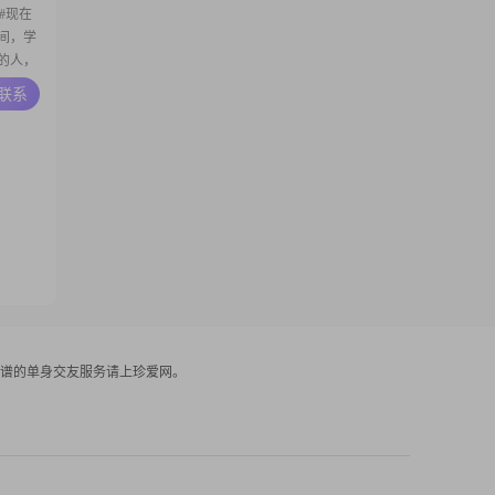
##现在
之间，学
靠的人，
#平时我
A联系
##追追
出，不管
谱的单身交友服务请上珍爱网。