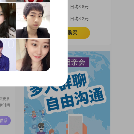
入在
3个月
日均3.8元
2##我
持着细
A联系
1个月
日均8.2元
能够理解
的基本
立即购买
高
1到
柔体
解他人
A联系
总是希
，善于
往时更
交更多
余时间
A联系