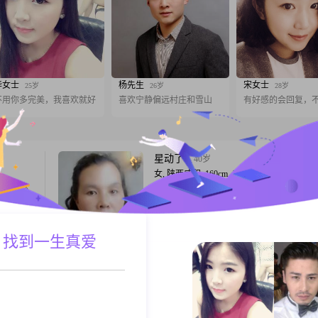
华女士
杨先生
宋女士
25岁
26岁
28岁
不用你多完美，我喜欢就好
喜欢宁静偏远村庄和雪山
有好感的会回复，
星动了
40岁
女, 陕西咸阳, 160cm, 未婚, 客户服务
投缘的人
大家好，我是一位出生于 1986 年的女士，
160cm##3002##我在咸阳工作，收入一个月在 
元以下##3002##学历是高中及以下##3002#
自己是个挺不错的人##3002##性格方面，
 找到一生真爱
A联系
跟T
贴，善解人意，能理解和感受他人的情绪##30
平时我开朗爱笑，给身边人带来快乐##300
DAVE
34岁
女, 陕西咸阳, 160cm, 未婚, 公务员
高
大家好，我是一位1992年出生的女士，身高