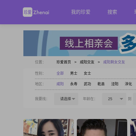
我的珍爱
搜索
位置：
珍爱首页
>
咸阳交友
>
咸阳剩女交友
性别：
全部
男士
女士
地区：
咸阳
永寿
武功
乾县
泾阳
淳化
我要找：
请选择
年龄在：
25
到