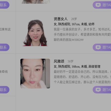
到答案
A联系
跟T
贤惠女人
28岁
女, 陕西咸阳, 167cm, 未婚, 幼师
如果有这
我是一位善良的女子，多才多艺，知书达礼
手巧擅长环创设计，希望遇到和我有共同愛
聊的来的朋友##3002##
A联系
跟T
风雅颂
50岁
女, 陕西咸阳, 168cm, 未婚, 高级管理
来牵线
最好的不一定是适合自己的。所以我选择，
是随意的、舒适的、开心的、没有压力的。
个人能让我忘掉过去，那么这个人就是我的
合适的人，不是我拼命去追赶的人，而是在
A联系
跟T
时候，愿意拉着我一起走的人。