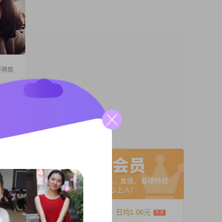
不将就
身高
3000
#我觉得
我温柔体
A联系
02##
12个月
日均1.06元