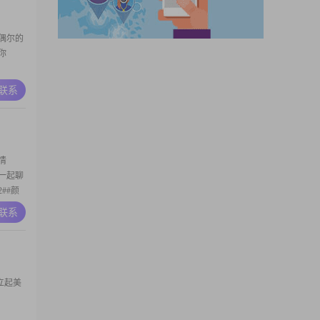
偶尔的
你
A联系
情
以一起聊
##颜
A联系
立起美