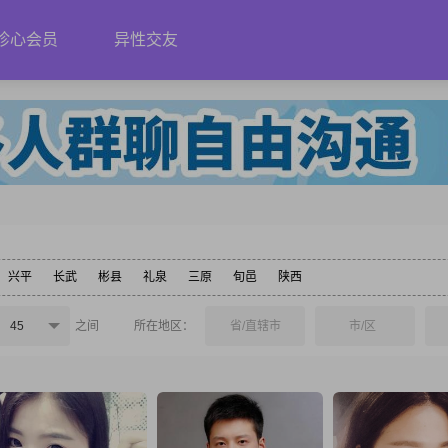
珍心会员
异性交友
兴平
长武
彬县
礼泉
三原
旬邑
陕西
45
之间
所在地区：
省/直辖市
市/区