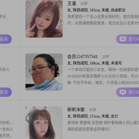
王漫
30岁
女, 陕西咸阳, 165cm, 未婚, 自由职业
发光
我希望找一个全心全意对我好的，能包容我
作，对我满眼都是爱意，我也会全心全意对
A联系
跟T
会员1247357541
29岁
女, 陕西咸阳, 168cm, 未婚, 未填写
子的人
一个单纯可爱的小女生，期待一份真挚的爱
##3002##有喜欢微胖小公主的小哥哥，可
聊. 不在乎年龄，婚史，只求真心相对##3002
值控勿扰
A联系
跟T
昕昕沐歌
36岁
女, 陕西咸阳, 155cm, 未婚, 会计
还有奶奶，
爱惜他 尊重他 安慰他 保护着他俩人同心建
伴一生的人
满的家庭你愿意这样做吗？
得很茫然，