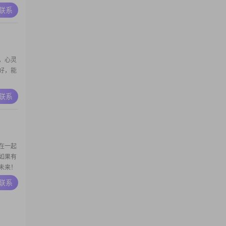
A联系
，心灵
好，能
A联系
在一起
如果有
未来！
我累的
A联系