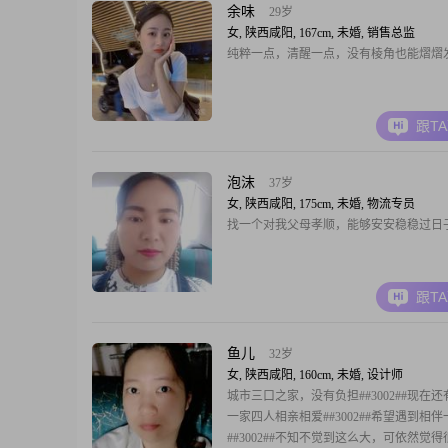
余味
29岁
女, 陕西咸阳, 167cm, 未婚, 销售总监
纯粹一点，清醒一点，没有棱角也能熠熠
跟T
泡沫
37岁
女, 陕西咸阳, 175cm, 未婚, 物流专员
找一个对我父母孝顺，能够安安稳稳过日
跟T
鱼儿
32岁
女, 陕西咸阳, 160cm, 未婚, 设计师
城市三口之家，没有负担##3002##现在
一家四人相亲相爱##3002##希望遇到相
##3002##不知不觉到这么大，可依然觉