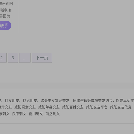
样乐观阳
唱歌 有
是因为
A联系
2
3
...
下一页
友、找女朋友、找男朋友、帅哥美女富婆交友、同城邂逅等
咸阳交友约会，想要真实靠
离异交友
咸阳剩女交友
咸阳单身交友
咸阳百姓交友
咸阳交友平台
咸阳交友信息
康剩女
汉中剩女
铜川剩女
商洛剩女