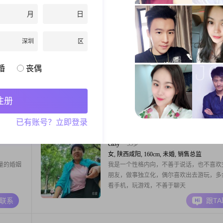
大专学
160cm，目前在咸阳工作##3002##我的月收
月
日
到5000
5001到8000元之间，拥有大学本科学历##300
面对每一
性格独立自信，乐观积极，对待生活总是保
A联系
跟T
。我独立
腻敏感的态度##3002##我很富有同理心，
深圳
区
事情。我
他人的感受，真诚可靠是我对待朋友和家人
。我享受
原则##3002##在我
静电鱼
40岁
婚
丧偶
女, 陕西咸阳, 165cm, 未婚, 文员
。
大家好，我是一位出生于1986年的女士，身
165cm，目前居住在咸阳。我的月收入在300
注册
5000元之间，学历为高中及以下。我性格温
贴，对待他人总是细腻敏感，能够很好地理
A联系
跟T
已有账号？立即登录
的感受。我随和易相处，不喜欢与人争执，
望能够和周围的人和睦相处。我富有同理心
从别人的角度考虑问题，这让我在与他人交
casy
55岁
加融
女, 陕西咸阳, 160cm, 未婚, 销售总监
量的婚姻
我是一个性格内向，不善于说话，也不喜欢
朋友，做事独立化，偶尔喜欢出去游玩，多
看手机，玩游戏，不善于聊天
A联系
跟T