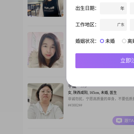
160cm，目前生活在美丽的咸阳。我拥有
出生日期：
年
历，在工作中努力进取，月收入稳定在3001
元之间。我热爱生活，总是以开朗的笑容
跟T
天，乐观积极地看待生活中的每一个挑战
工作地区：
广东
自信，相信自己能够处理好生活中的各种
为人真诚可靠，与人相处时总是坦诚相待
清文
36岁
婚姻状况：
未婚
离
当下
女, 陕西咸阳, 160cm, 未婚, 讲师/助教
想找个人组建家庭，创造属于自己的故事
立即
跟T
千凰
33岁
女, 陕西咸阳, 165cm, 未婚, 医生
非诚勿扰，宁愿高质量的单身，不要低质
##3002##
跟T