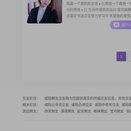
我是一个爱笑的女孩👧🏻想找一个跟我一
光的男孩👦🏻 生活中我喜欢运动 喜欢跳舞
点喜欢书法正在努力学习中 希望我的爱情
彼此喜欢 男孩子真诚一点
跟T
1
交友栏目：
咸阳剩女交友网
为您提供真实的同城交友信息，异性交
相关栏目：
咸阳公务员交友
咸阳白领交友
咸阳中老年交友
咸阳
周边剩女：
西安剩女
渭南剩女
延安剩女
榆林剩女
宝鸡剩女
安