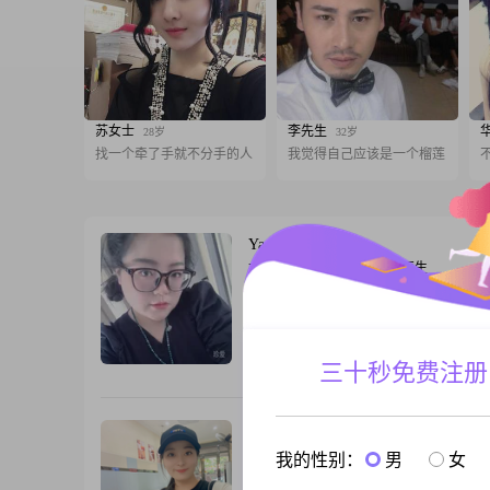
苏女士
李先生
28岁
32岁
找一个牵了手就不分手的人
我觉得自己应该是一个榴莲
Yanyan
42岁
女, 陕西咸阳, 160cm, 未婚, 医生
性格开朗大方，想找一个三观一致，性格
##3002##
三十秒免费注册
跟T
酒窝不明显
32岁
女, 陕西咸阳, 160cm, 未婚, 未填写
我的性别：
男
女
大家好，我是一位1994年出生的女士，身