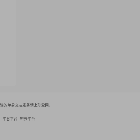
谱的单身交友服务请上珍爱网。
平谷平台
密云平台