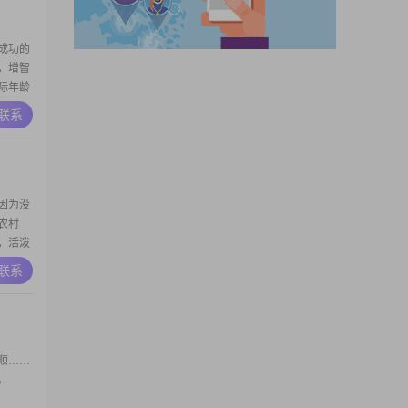
成功的
，增智
际年龄
A联系
因为没
农村
，活泼
A联系
顺……
。