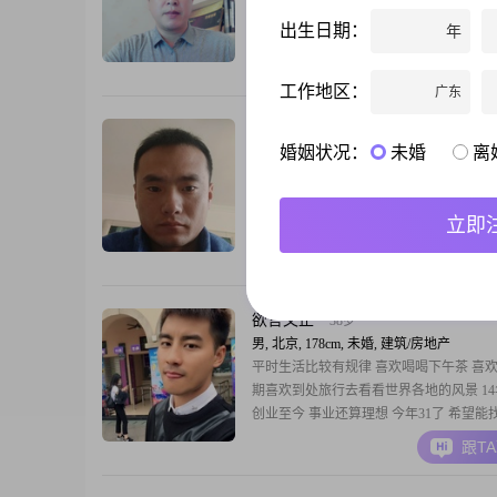
了，希望能在这里找到那个可以携手走完
出生日期：
年
人。
跟T
工作地区：
广东
因随缘遇
36岁
婚姻状况：
未婚
离
男, 北京, 170cm, 未婚, 未填写
希望在平淡的生活中与你相遇，相互珍惜
个一直平平淡淡的男生，没有什么生活经
立即
念书，现在工作，生活就是那样 平平淡淡
跟T
欲言又止
38岁
男, 北京, 178cm, 未婚, 建筑/房地产
平时生活比较有规律 喜欢喝喝下午茶 喜欢
期喜欢到处旅行去看看世界各地的风景 1
创业至今 事业还算理想 今年31了 希望能
三观相同 懂我和喜欢旅行的女生
跟T