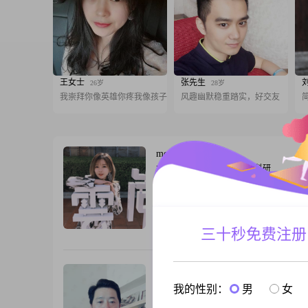
王女士
张先生
26岁
28岁
我崇拜你像英雄你疼我像孩子
风趣幽默稳重踏实，好交友
metoo
35岁
女, 北京, 162cm, 未婚, 教育/科研
再次声明我不是骗子，不要以貌取人！所
以查实！真实可信！简简单单大条的小女
人现工作延庆！因为工作性质原因，如果
适的另一半！可以随时进行工作调动！
三十秒免费注册
跟T
会员1156812857
58岁
男, 北京, 175cm, 丧偶, 生产/制造
我的性别：
男
女
我来自美丽的冰城哈尔滨，目前在北京这