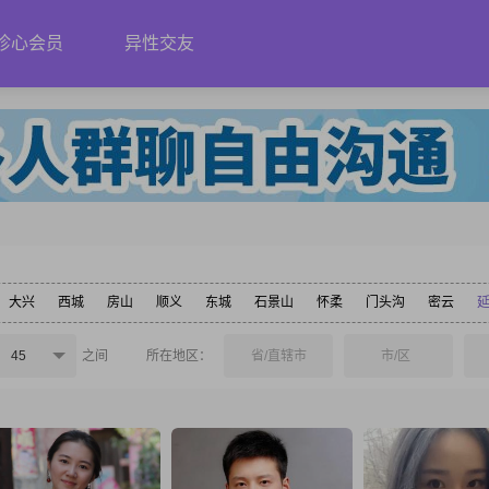
珍心会员
异性交友
大兴
西城
房山
顺义
东城
石景山
怀柔
门头沟
密云
45
之间
所在地区：
省/直辖市
市/区