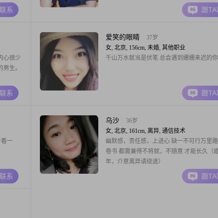
起打拼。
A联系
跟T
爱笑的眼睛
37岁
女, 北京, 156cm, 未婚, 其他职业
内心很少
千山万水就当是伏笔 总会遇到姗姗来迟的你
的男生。
A联系
跟T
乌沙
36岁
女, 北京, 161cm, 离异, 通信技术
步看一
幽默感，责任感，上进心 缺一不可行万里
卷书 都需兼得不将就，不随意 才能长久（
年，介意离异请绕道）
A联系
跟T