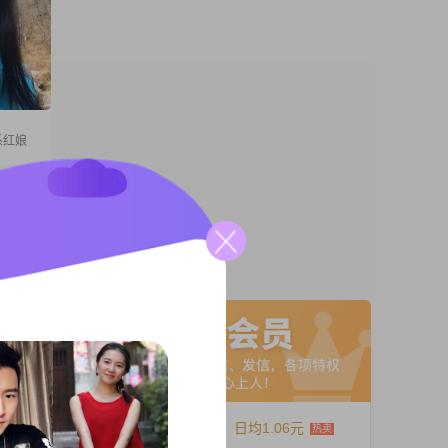
系红娘
稳定的
一起窝
个温暖
A联系
12个月
日均1.06元
一定北京