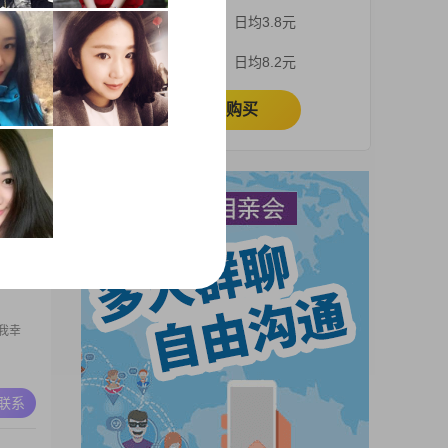
你先看
3个月
日均3.8元
吗？每
A联系
1个月
日均8.2元
立即购买
心给错了
A联系
我幸
A联系