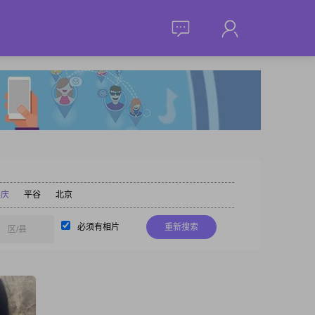
延庆
平谷
北京
必须有相片
重新搜索
区/县