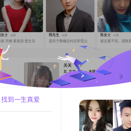
刘女士
杨先生
陈女士
28岁
26岁
31岁
简单 开朗 爱旅游 爱生活
喜欢宁静偏远村庄和雪山
留言看不到，请联
关关
31岁
女, 北京, 173cm, 未婚, 政府机构
有信息可
我是一个活泼开朗，偶尔逗比的人??，喜欢
子！！本
生活，目前就缺一个饭后陪我遛弯儿周六日
找到了合
在一起看电影或者出去玩的人啦！希望是一
幽默，三观正的小哥哥～
 找到一生真爱
A联系
跟T
大小姐
36岁
女, 北京, 129cm, 未婚, 销售
边定居
条件：身高180—185之间，年龄26—30，