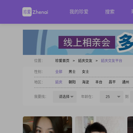
我的珍爱
搜索
位置：
珍爱首页
>
延庆交友
>
延庆交友平台
性别：
全部
男士
女士
地区：
延庆
朝阳
海淀
丰台
昌平
通州
我要找：
请选择
年龄在：
25
到