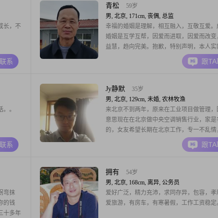
青松
59岁
男, 北京, 171cm, 丧偶, 总监
成长，不
幸福的婚姻是理解，相互融入，互敬互爱。
婚姻是互学互帮，因爱而进取，因爱而改变
益慧，趋向完美。抱歉，特别声明，本人实
46岁。
A联系
跟T
Jy静默
35岁
男, 北京, 129cm, 未婚, 农林牧渔
话。。
来北京不到两年，原来在工业项目做管理，
意思现在在北京做中央空调销售行业，家是
的，女友希望长期在北京工作，专一不乱情
可爱 但是不要虚伪 很简单
A联系
跟T
拥有
54岁
男, 北京, 168cm, 离异, 公务员
拐弯抹
爱好广泛，精力充沛，求同存异，包容，孝
你的钱
爱旅游，有房车，有寒暑假，工作工资稳定
三十多年