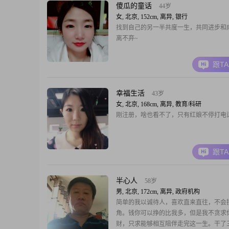
傻瓜的童话
44岁
女, 北京, 152cm, 离异, 银行
找到自己的另一半共度一生，共同进步和
离不弃~
跟T
幸福生活
43岁
女, 北京, 168cm, 离异, 教育/科研
刚注册，啥也看不了，只有红娘不停打电
跟T
半心人
58岁
男, 北京, 172cm, 离异, 政府机构
简单的我以诚待人，喜欢直来直往，不会
角。钱你可以挣的比我多，但是我不贪求
财，只求能够相互陪伴走完这一生。干了