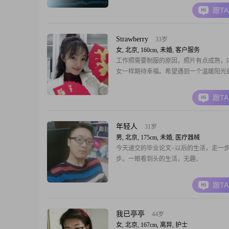
的行政工作，想换个环境，和自由的她一
跟T
Strawberry
33岁
女, 北京, 160cm, 未婚, 客户服务
工作照需要制服的原因，照片有点成熟，
女一样期待幸福。希望遇到一个温暖阳光
跟T
年轻人
31岁
男, 北京, 175cm, 未婚, 医疗器械
今天递交的毕业论文~以后的生活，走一
步。一眼看到头的生活，无趣、
跟T
我已亭亭
44岁
女, 北京, 167cm, 离异, 护士