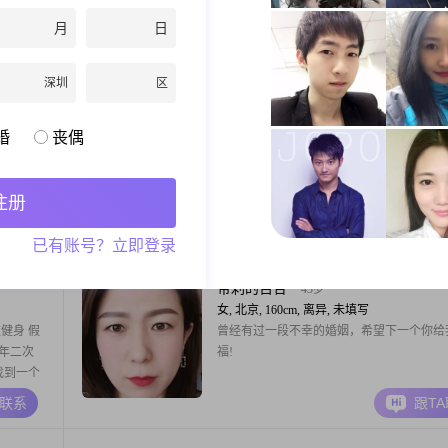
后半生的
户口，职业:警察或者军人 最好军人，麻烦
月
日
看自己符不符合我的标准，再跟我谈，可以
天好多条消息一点质量都没有！
A联系
跟T
深圳
区
珍惜
47岁
婚
丧偶
男, 北京, 186cm, 离异, IT技术总监
。我是一
工作地区三个月才能更改啊…… 一个不小
历，以前
注册
的。
A联系
跟T
已有账号？立即登录
带刺的百合
43岁
女, 北京, 160cm, 离异, 未填写
健身 假
曾经有过一段不幸的婚姻，希望下一个你给
4年二次
福!
找到一个
A联系
跟T