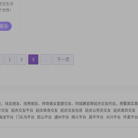
无论生活
个世界！
A联系
1
2
3
...
下一页
友、找女朋友、找男朋友、帅哥美女富婆交友、同城邂逅等
延庆交友约会，想要真实靠
年交友
延庆交友平台
延庆单身交友
延庆交友信息
延庆公务员交友
延庆离异交友
海淀平台
门头沟平台
房山平台
通州平台
顺义平台
昌平平台
大兴平台
怀柔平台