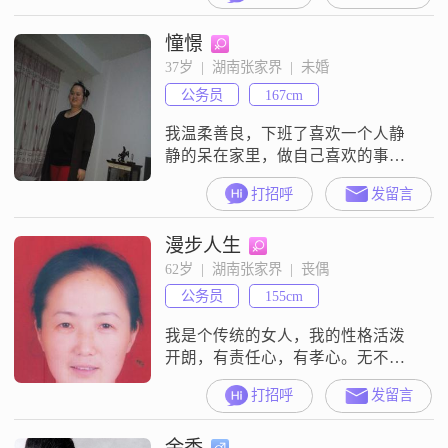
憧憬
37岁  |  湖南张家界  |  未婚
公务员
167cm
我温柔善良，下班了喜欢一个人静
静的呆在家里，做自己喜欢的事
情。偶尔也和朋友出去逛逛街，去
打招呼
发留言
歌厅唱唱歌。希望能借助这个平台
找到我的那个心胸坦荡，敢于担
漫步人生
当，有责任心的他。
62岁  |  湖南张家界  |  丧偶
公务员
155cm
我是个传统的女人，我的性格活泼
开朗，有责任心，有孝心。无不良
嗜好，喜欢运动、健身。我想找的
打招呼
发留言
另一半，希望他也无不良嗜好，心
疼我，爱护我，有共同的兴趣爱
余香
好，有稳定的工作收入，有责任