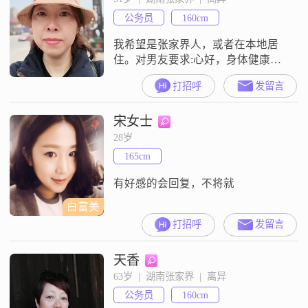
公务员
160cm
我希望是张家界人，或者在本地居
住。对男友要求:心好，身体健康，
收入稳定。补充一点：本人不善厨
打招呼
发留言
艺！
宋女士
28岁
165cm
有好感的会回复，不将就
白富美
打招呼
发留言
天香
63岁  |  湖南张家界  |  离异
公务员
160cm