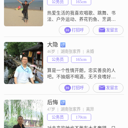
公务员
165cm
热爱生活的我喜欢唱歌、跳舞、书
法、户外运动、养花钓鱼、烹调等
等，性格豁达，对人真诚，不抽
打招呼
发留言
烟、打牌，朋友聚会偶尔喝点小
酒，希望茫茫人海中寻觅那位通情
大隐
达理、温柔娴淑她...
46岁  |  湖南张家界  |  未婚
公务员
165cm
算是一个性情开朗，忠实善良的人
吧。不抽烟不喝酒，无不良嗜好。
喜爱读书、写作、打球、看电影、
打招呼
发留言
听音乐、旅游……发表出版过一些
东西。现在有些宅，不是在家里就
后悔
是在办公室。呵呵，主要是因为没
人陪我去走走逛逛。希望生命中的
47岁  |  湖南张家界  |  离异
另一半早点出现！携子之手,与子偕
公务员
170cm
老!