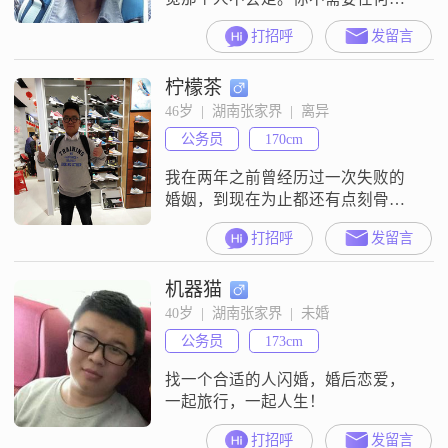
机和手段，不用去想怎么留住他的
打招呼
发留言
心，他的胃，他就是不会走。最好
的恋情是，你可以彻底做你自己，
柠檬茶
并且你的这个他，依然迷恋最真实
的你。
46岁  |  湖南张家界  |  离异
公务员
170cm
我在两年之前曾经历过一次失败的
婚姻，到现在为止都还有点刻骨铭
心，我们是通过朋友介绍认识的，
打招呼
发留言
生活了两年没有感情的生活，最后
还是分道扬摽，我们在生活的过程
机器猫
中谁都没有太多的过错，所以最后
我们都选择了平静的分手，过了很
40岁  |  湖南张家界  |  未婚
长时间我终于明白了一个道理，自
公务员
173cm
己想要的生活到底是什么样的，我
经常会思考这个问题，所以觉得，
找一个合适的人闪婚，婚后恋爱，
一个好的家庭最重要的
一起旅行，一起人生！
打招呼
发留言