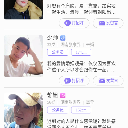
好想有个肩膀，累了靠靠，踏实地
一起生活，清晨一起迎着朝阳出
门，余晖下一起回家，做饭，散
打招呼
发留言
步……
少帅
33岁  |  湖南张家界  |  未婚
公务员
174cm
我的爱情婚姻观是：仅仅因为喜欢
你这个人所以才会跟你在一起，白
首不分离。
打招呼
发留言
静姐
56岁  |  湖南张家界  |  离异
公务员
162cm
遇到对的人是什么感觉呢？就是感
觉那个人不会走。你不需要任何心