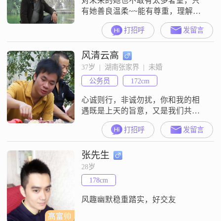
对未来的她也不敢有太多奢望，只
有她善良温柔~~能有尊重，理解，
就够~~~
打招呼
发留言
风清云高
37岁  |  湖南张家界  |  未婚
公务员
172cm
心诚则行，非诚勿扰，你和我的相
遇既是上天的旨意，又是我们共同
的希冀
打招呼
发留言
张先生
28岁
178cm
风趣幽默稳重踏实，好交友
高富帅