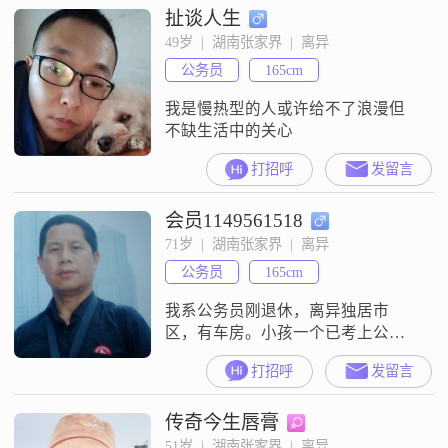
扯谈人生
49岁  |  湖南张家界  |  离异
公务员
165cm
我是慢热型的人或许给不了浪漫但
不缺生活中的关心
打招呼
发留言
会员1149561518
71岁  |  湖南张家界  |  离异
公务员
165cm
我系公务员刚退休，离异独居市
区，有车房。小孩一个已考上公务
员并成家生孩。我无任何负担。父
打招呼
发留言
母已故。我希望找个能互相知心知
己和体贴的鸳鸯伴侣。
传奇今生唇膏
51岁  |  湖南张家界  |  离异