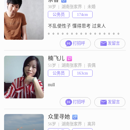
心，相互理解，相互照顾，相互关
38岁  |  湖南张家界  |  未婚
爱。执子之手，白头偕老。
公务员
174cm
不乱使性子 懂得思考 过来人
。。。。。。。。。。。。。。。。。
打招呼
发留言
楠飞儿
51岁  |  湖南张家界  |  丧偶
公务员
163cm
null
打招呼
发留言
众里寻她
56岁  |  湖南张家界  |  离异