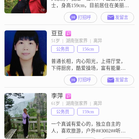
士，身高159cm，目前居住在美丽的
张家界##3002##我拥有大学本科学
打招呼
发留言
历，现在从事着一份让我感到满意
的工作，月收入在5001到8000元之
豆豆
间##3002##我性格善解人意，随和
易相处，总是愿意倾听他人的心
51岁  |  湖南张家界  |  离异
声，并尽我所能给予帮助和支持
公务员
156cm
##3002##我对待人际关系真诚可
靠，乐观积极的
普通长相，内心阳光，上得厅堂，
下得厨房，酷爱操场，富有能量
##3002##
打招呼
发留言
李萍
61岁  |  湖南张家界  |  离异
公务员
159cm
一个真诚有爱心的，独立自主的
人，喜欢旅游，户外##3002##听
歌，学习##3002##善于沟通，老少