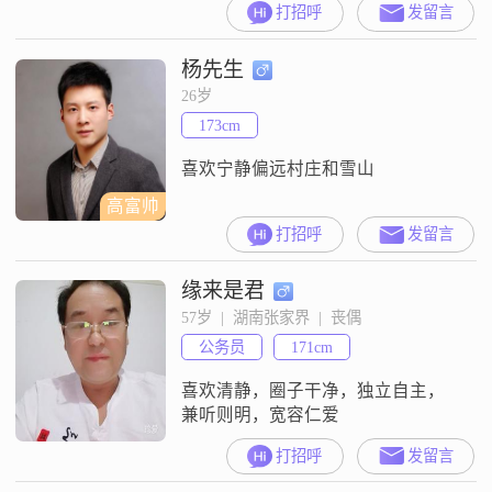
打招呼
发留言
和三班的人##3002##
杨先生
26岁
173cm
喜欢宁静偏远村庄和雪山
高富帅
打招呼
发留言
缘来是君
57岁  |  湖南张家界  |  丧偶
公务员
171cm
喜欢清静，圈子干净，独立自主，
兼听则明，宽容仁爱
打招呼
发留言