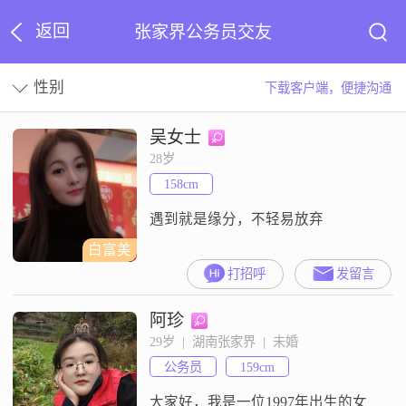
返回
张家界公务员交友
性别
下载客户端，便捷沟通
吴女士
28岁
158cm
遇到就是缘分，不轻易放弃
白富美
打招呼
发留言
阿珍
29岁  |  湖南张家界  |  未婚
公务员
159cm
大家好，我是一位1997年出生的女