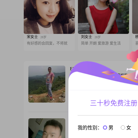
宋女士
刘女士
28岁
28岁
有好感的会回复，不将就
简单 开朗 爱旅游 爱生活
ENKiN
38岁
男, 湖南怀化, 170cm, 离异, 政府机构
喜爱篮球，唱歌，跑步，骑行，真诚就好
量着来
三十秒免费注册
跟T
晚舟夕照吴承鑫
38岁
我的性别：
男
女
男, 湖南怀化, 170cm, 离异, 物业管理
请给离异者多一些理解，我们虽然离过婚