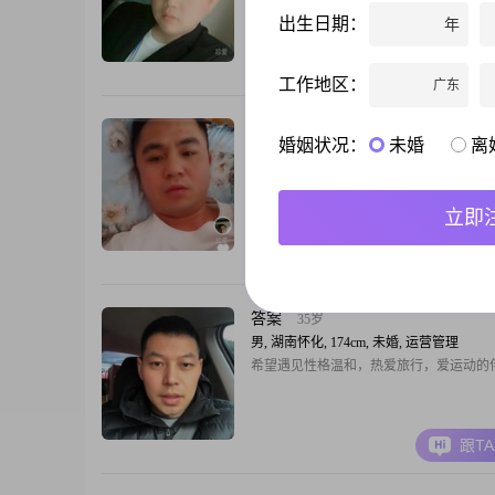
表我们不懂爱；正好相反，离过婚的我们
出生日期：
年
婚姻需要什么，什么是家庭，懂得更加的
跟T
工作地区：
广东
我在等待这谁
44岁
婚姻状况：
未婚
离
男, 湖南怀化, 166cm, 未婚, 销售总监
我是一个爱做饭的不喜欢和他吵架的只要
里人好就可以了
立即
跟T
答案
35岁
男, 湖南怀化, 174cm, 未婚, 运营管理
希望遇见性格温和，热爱旅行，爱运动的
跟T