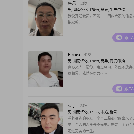
雍乐
52岁
男, 湖南怀化, 170cm, 离异, 生产/制造
我没开通会员，不能一一回应大家的信息
抱歉啦。
跟T
Romeo
42岁
男, 湖南怀化, 170cm, 离异, 商贸/采购
真心交人，愿你，走过风雨，依然不放弃
疼和累，依然在努力～～
跟T
豆丁
35岁
男, 湖南怀化, 171cm, 未婚, 销售
看着身边的朋友一个个二胎都已经出来了
觉一个人的人生并不完美。需要一个她伴
走过完美的一生。