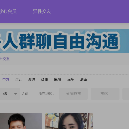
珍心会员
异性交友
士交友
中方
洪江
溆浦
靖州
麻阳
沅陵
湖南
45
之间
所在地区：
省/直辖市
市/区