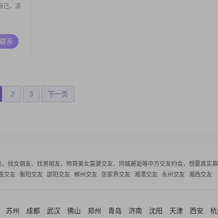
自己，清
A联系
2
3
下一页
友、找女朋友、找男朋友、帅哥美女富婆交友、同城邂逅等
中方交友约会，想要真实靠
底交友
衡阳交友
邵阳交友
郴州交友
张家界交友
湘潭交友
永州交友
湘西交友
苏州
成都
武汉
佛山
郑州
青岛
济南
沈阳
天津
西安
杭