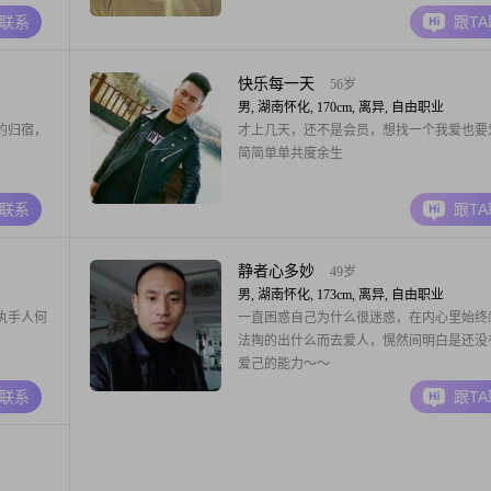
A联系
跟T
快乐每一天
56岁
男, 湖南怀化, 170cm, 离异, 自由职业
的归宿，
才上几天，还不是会员，想找一个我爱也要
简简单单共度余生
A联系
跟T
静者心多妙
49岁
男, 湖南怀化, 173cm, 离异, 自由职业
执手人何
一直困惑自己为什么很迷惑，在内心里始终
法掏的出什么而去爱人，愰然间明白是还没
爱己的能力～～
A联系
跟T