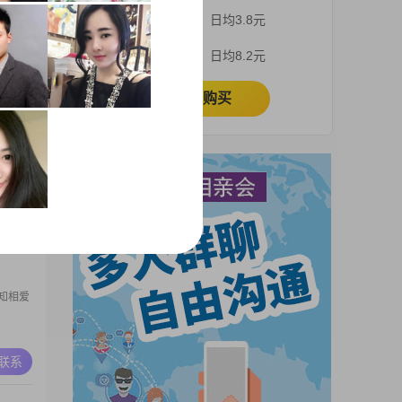
3个月
日均3.8元
A联系
1个月
日均8.2元
立即购买
工人）
父母住
良，正
助人，
A联系
游戏不
收入交
有修
知相爱
A联系