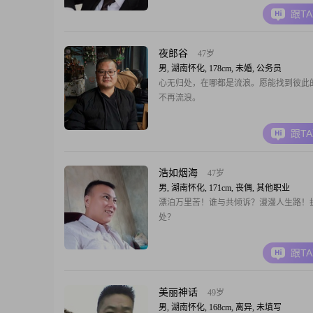
跟T
夜郎谷
47岁
男, 湖南怀化, 178cm, 未婚, 公务员
心无归处，在哪都是流浪。愿能找到彼此
不再流浪。
跟T
浩如烟海
47岁
男, 湖南怀化, 171cm, 丧偶, 其他职业
漂泊万里苦！谁与共倾诉？漫漫人生路！
处？
跟T
美丽神话
49岁
男, 湖南怀化, 168cm, 离异, 未填写