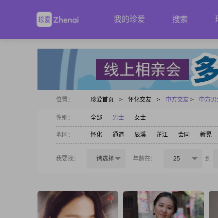
我的珍爱
搜索
位置：
珍爱首页
>
怀化交友
>
中方交友
>
中方男
性别：
全部
男士
女士
地区：
怀化
通道
辰溪
芷江
会同
新晃
我要找：
请选择
年龄在：
25
到