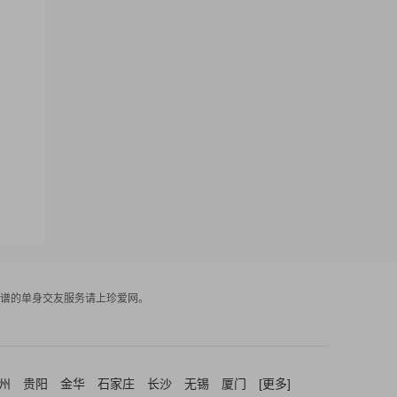
谱的单身交友服务请上珍爱网。
州
贵阳
金华
石家庄
长沙
无锡
厦门
[更多]