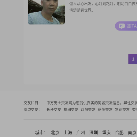
做人从心出发，心好则路好，明明白白做
清楚楚看世界。
跟T
1
交友栏目：
中方男士交友网
为您提供真实的同城交友信息，异性交
周边交友：
长沙交友
株洲交友
益阳交友
岳阳交友
常德交友
娄
城市：
北京
上海
广州
深圳
重庆
合肥
南京