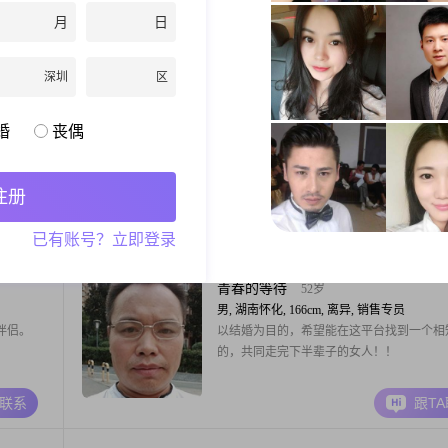
更加懂得
白头偕老
月
日
珍惜。
A联系
跟T
深圳
区
真诚
46岁
婚
丧偶
男, 湖南怀化, 174cm, 离异, 交通运输
他对我家
年龄：40性别：男工作：中方县事业单位（
学历：中专身高：174房车：无房无车（和
注册
一起）婚姻状况：离异自我介绍：真诚，善
直，专一，人品好，有修养，有爱心，乐于
A联系
跟T
已有账号？立即登录
爱好运动听音乐，不抽烟不喝酒不打牌不玩
泡吧，爱老婆对老婆好，不打骂老婆，所有
给老婆，不藏私房钱。择偶标准：人品好，
青春的等待
52岁
养，善良孝
男, 湖南怀化, 166cm, 离异, 销售专员
伴侣。
以结婚为目的，希望能在这平台找到一个相
的，共同走完下半辈子的女人！！
A联系
跟T