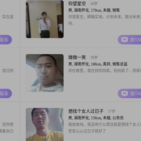
仰望星空
38岁
男, 湖南怀化, 170cm, 未婚, 销售
，实在是
仰望星空，脚踏实地，计划未来，面对未来
待，
A联系
跟T
微微一笑
39岁
男, 湖南怀化, 168cm, 离异, 销售总监
。尝过的
你在哪里，我在找你回家。别别疯了，回家
A联系
跟T
想找个女人过日子
37岁
男, 湖南怀化, 158cm, 未婚, 公务员
，突然感
我很单纯，我没有什么想法就是想找个女人
随着自己
安安心心过日子就好了