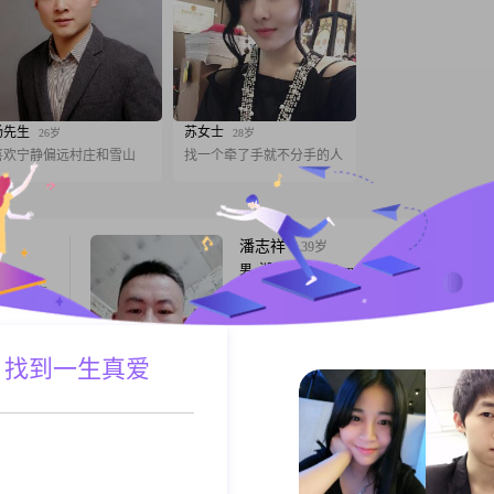
杨先生
苏女士
26岁
28岁
喜欢宁静偏远村庄和雪山
找一个牵了手就不分手的人
潘志祥
39岁
男, 湖南怀化, 168cm, 离异, 操作工人
，有事商
我是一个老实，善良的人##3002##有爱心
帮助到别人的人##3002##想找个有爱心的人
##3002##
 找到一生真爱
A联系
跟T
曾经的我
36岁
男, 湖南怀化, 175cm, 未婚, 服务业
，但不代
为经它人事，莫言它人生，希望与你相遇，