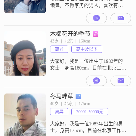
懒鬼，不做家务的男人，喜欢有上
进心的人。有一男孩，初二，介意
者勿扰！
木棉花开的季节
43岁  |  北京  |  160cm
离异
高中及以下
大家好，我是一位出生于1982年的
女士，身高160cm，目前在北京工
作，月收入在8001到12000元之间。
虽然我的学历是高中及以下，但我
一直保持着积极向上的生活态度，
努力追求事业上的成就。我性格开
冬马畔草
朗，总是爱笑，这让我的生活充满
40岁  |  北京  |  175cm
了阳光。我独立自信，能够处理生
离异
20001-50000元
活中的各种问题。同时，我也是一
个随和易相处的人，真诚可靠，喜
大家好，我是一位1985年出生的男
欢
士，身高175cm，目前在北京工作，