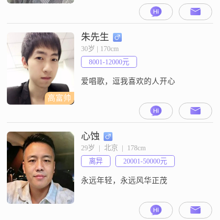
月收入在20001到50000元之间。我
拥有大学本科学历，性格上我比较
自信果断，乐观积极，对待事情有
耐心，能够包容他人的不足。我认
朱先生
为真诚可靠是很重要的品质，所以
30岁 | 170cm
我一直努力做到这一点。我热衷于
8001-12000元
自我提升，无论是工作还是生活，
我都希望能不断进步。我平时喜欢
爱唱歌，逗我喜欢的人开心
高富帅
心蚀
29岁  |  北京  |  178cm
离异
20001-50000元
永远年轻，永远风华正茂