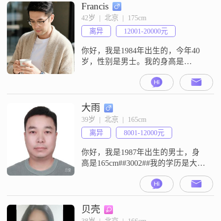
Francis
42岁  |  北京  |  175cm
离异
12001-20000元
你好，我是1984年出生的，今年40
岁，性别是男士。我的身高是
175cm。我的学历是硕士。我现在的
工作地是在北京，月收入在20001元
到50000元这个区间。关于我的个人
特征，熟悉我的朋友都说我是一个
大雨
稳重可靠的人，平时性格也比较幽
39岁  |  北京  |  165cm
默风趣。我平时是一个乐观积极的
离异
8001-12000元
人，对待生活和工作都很有热情。
我性格外向健谈，平时喜欢和人沟
你好，我是1987年出生的男士，身
高是165cm##3002##我的学历是大
专，现在在北京工作，月收入在
8001元到12000元之间##3002##我是
一个乐观积极的人，平时心态比较
平和##3002##我觉得自己责任感比
贝壳
较强，做事情有耐心，也比较包容
38岁  |  北京  |  166cm