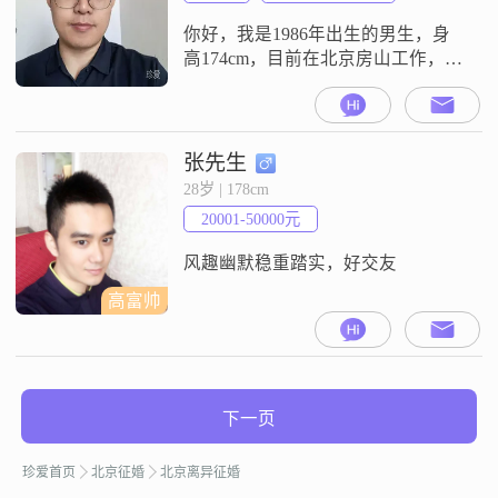
把家庭放在比较重要的位置，觉得
家是让人
你好，我是1986年出生的男生，身
高174cm，目前在北京房山工作，月
收入在12001到20000元之间
##3002##我的性格特点是稳重可
靠，责任感强，保持乐观积极的态
度##3002##平时为人耐心包容，成
张先生
熟稳重，随和易相处，也是真诚可
28岁 | 178cm
靠的类型##3002##在个人观念上，
20001-50000元
我比较重视家庭，认为家庭为重是
很重要的事##
风趣幽默稳重踏实，好交友
高富帅
下一页
珍爱首页
北京征婚
北京离异征婚