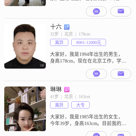
正，情绪稳定。上得厅堂，下得厨
房。希望找一个有责任心 三观正 人
品好 情绪稳定 有趣的人为伴 。不是
会员带锁的消息看不了。
十六
32岁  |  北京  |  178cm
离异
8001-12000元
大家好，我是1994年出生的男生，
身高178cm，现在在北京工作，学历
是大专，月收入在8001到12000元之
间。我的性格比较外向健谈，平时
也挺乐观积极的，做事风格是成熟
稳重那一类的。平时情绪比较稳
琳琳
定，为人真诚可靠，做事情自信果
41岁  |  北京  |  163cm
断，属于行动胜于言语的类型。日
离异
大专
常空闲的时候，我喜欢美食探店，
也喜欢自己动手做菜烹饪。对于感
大家好，我是1985年出生的女生，
情
今年39岁，身高163cm。目前我的工
作地在北京，学历是大专，月收入