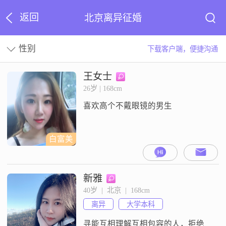
返回
北京离异征婚
性别
下载客户端，便捷沟通
王女士
26岁 | 168cm
喜欢高个不戴眼镜的男生
白富美
新雅
40岁  |  北京  |  168cm
离异
大学本科
寻能互相理解互相包容的人，拒绝