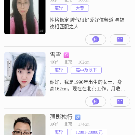
##3002##在与人相处的时候，我真
离异
大专
诚可靠，希望彼此之间能够真诚相
待
性格稳定 脾气很好爱好儒释道 寻福
德相匹配之人
雪雪
40岁  |  北京  |  162cm
离异
高中及以下
你好，我是1990年出生的女士，身
高162cm，现在在北京工作，月收入
在5001到8000元之间，学历是高中
及以下##3002##我是一个温柔体贴
的人，平时比较善解人意，能站在
别人的角度去考虑问题##3002##性
孤影独行
格上独立自信，也一直保持着乐观
39岁  |  北京  |  174cm
积极的心态##3002##在生活上，我
离异
12001-20000元