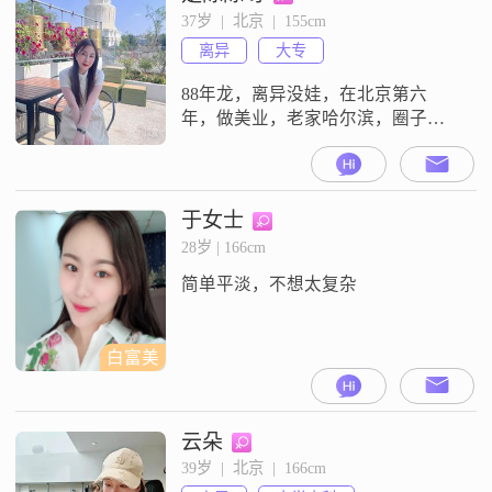
37岁  |  北京  |  155cm
离异
大专
88年龙，离异没娃，在北京第六
年，做美业，老家哈尔滨，圈子小
接触不到，希望你不吸烟不喝酒，
不妈宝，不接受带娃。最近累了，
想休息一下，调整一下生活节奏。
于女士
28岁 | 166cm
简单平淡，不想太复杂
白富美
云朵
39岁  |  北京  |  166cm