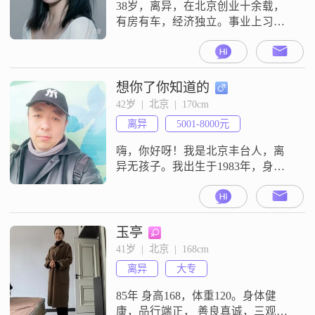
身来保持身体健康。同时，我也热
38岁，离异，在北京创业十余载，
有房有车，经济独立。事业上习惯
独当一面，性格骨子里却保留小女
生的柔软，内心期待一份舒服踏实
的亲密关系。希望遇见的你：身高
180cm及以上，外形看着清爽舒服，
想你了你知道的
颜控，眼缘很重要；月收入5w+。两
42岁  |  北京  |  170cm
种类型都很心动：要么事业能力突
离异
5001-8000元
出，格局眼界开阔，可以在认知上
引领我，我们并肩成长；要么是细
嗨，你好呀！我是北京丰台人，离
腻暖心的
异无孩子。我出生于1983年，身高
170cm，虽然不算特别高大，但我相
信内在的品质比外在的身高更重
要。我目前月收入在5001-8000元之
间，虽然不算特别富裕，但我能够
玉亭
自给自足，并且有一定的经济基础
41岁  |  北京  |  168cm
来规划未来。我毕业于大学本科，
离异
大专
受过良好的教育，这让我更加懂得
如何与人相处，如何处理生活中的
85年 身高168，体重120。身体健
各
康，品行端正， 善良真诚，三观