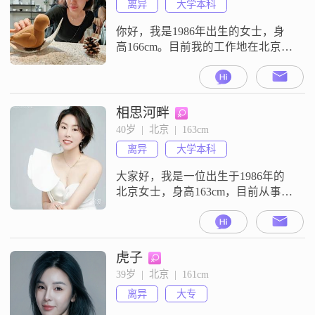
离异
大学本科
你好，我是1986年出生的女士，身
高166cm。目前我的工作地在北京，
学历是大学本科，月收入在20001到
50000元之间。我是一个热爱生活的
人，喜欢精致生活。平时我比较注
重家居装饰布置，也喜欢游泳，会
相思河畔
去户外露营，也会进行骑行郊游。
40岁  |  北京  |  163cm
在性格上，我独立自信，认为家庭
离异
大学本科
优先，追求稳定安逸的生活状态，
平时也习惯真诚沟通。我来到这
大家好，我是一位出生于1986年的
北京女士，身高163cm，目前从事着
一份让我感到满意的工作，月收入
在20001到50000元之间。我拥有大
学本科学历，这让我在生活中更加
自信和独立。我性格温柔体贴，热
虎子
爱生活，总是以积极的态度面对每
39岁  |  北京  |  161cm
一天。我非常注重健康管理，喜欢
离异
大专
通过登山徒步、骑行郊游和跑步健