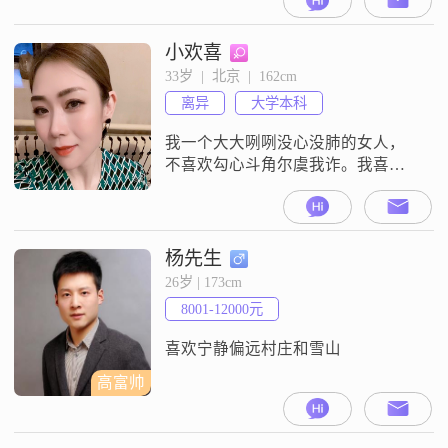
在8001元到12000元之间。我的性格
特征是乐观积极，追求事业成就，
独立自信，善解人意，情绪稳定。
小欢喜
平时的生活中，我喜欢跑步健身，
33岁  |  北京  |  162cm
也喜欢精致生活，热爱生活。我希
离异
大学本科
望能找到一个可以共同进步的人。
我是一个比较直接的人，觉得两
我一个大大咧咧没心没肺的女人，
不喜欢勾心斗角尔虞我诈。我喜欢
情绪稳定的男生 ，性格阳光开朗
的。没聊几句就要见面的请划走！
杨先生
26岁 | 173cm
8001-12000元
喜欢宁静偏远村庄和雪山
高富帅