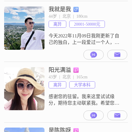
我就是我
44岁  |  北京  |  180cm
离异
20001-50000元
今天2022年11月09日我刚更新了自
己的独白，上一段爱过一个人，从
未伤过这么深，所以在以后只为获
得一位真心懂得 爱 和 感恩、善良、
无谎言的女士， 我在北京通州， 一
车一小房一小公司，明年计划再购
阳光满溢
一套房，本人宠老婆型，知你冷
43岁  |  北京  |  165cm
暖，爱你愿为你舍弃生命都可以守
离异
大学本科
护你，如若有缘，今生必定好好宠
你！另外我喜欢带女朋友和家人旅
感谢您的驻留。我来这里试试缘
行
分，期待您主动联紧我。希望您的
事业不受地域限制，在海外仍有较
强的生存能力，我可以 base 在内
地、香港、北美～
是陈陈呀