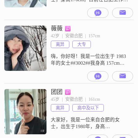
我的月收入在12001到20000元之
间，拥有大学本科学历。在性格方
面，我自认为是一个稳重可靠的
人，做事踏实，不轻易放弃。在生
薇薇
活中，我总是保持着乐观积极的态
42岁  |  安徽合肥  |  157cm
度，面对困难也能保持冷静，寻找
离异
大专
解决办法。我性格随和，容易相
处，不喜欢与人争执，更愿意通过
嗨，你好呀！我是一位出生于 1983
沟通来
年的女士##3002##我身高 157cm，
有着温柔体贴的性格，总是希望能
给身边的人带来温暖和关怀
##3002##我性格乐观积极，不管遇
到什么困难，都能以平和的心态去
团团
面对##3002##而且我很随和易相
45岁  |  安徽合肥  |  161cm
处，不会过分计较一些小事，与人
离异
高中及以下
相处时真诚可靠，从不说谎骗人
##3002##在生活
大家好，我是一位来自合肥的女
士，出生于1980年，身高
160cm##3002##我的月收入在3001到