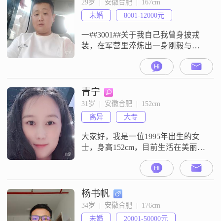
29岁  |  安徽合肥  |  167cm
鲜事物，也善于与人沟通##3002##
未婚
8001-12000元
如果你也是一位热爱生活，真诚待
人的人，那么我相信我们
一##3001##关于我自己我曾身披戎
装，在军营里淬炼出一身刚毅与担
当；如今褪下征衣，却把军人的忠
诚##3001##自律与执行力刻进了骨
子里##3002##那段军旅岁月是我人
生的勋章，让我学会了责任与坚守
青宁
##3002##回归平凡生活后，我带着
31岁  |  安徽合肥  |  152cm
这份坚韧，脚踏实地地经营着当下
离异
大专
的每一天##3002##我不浮躁
##3001##
大家好，我是一位1995年出生的女
士，身高152cm，目前生活在美丽的
合肥##3002##我拥有大专学历，在
工作中勤奋努力，月收入稳定在
3001到5000元之间##3002##我对生
活充满热情，始终保持乐观积极的
杨书帆
态度，无论遇到什么困难都能独立
34岁  |  安徽合肥  |  176cm
自信地面对##3002##我性格开朗，
未婚
20001-50000元