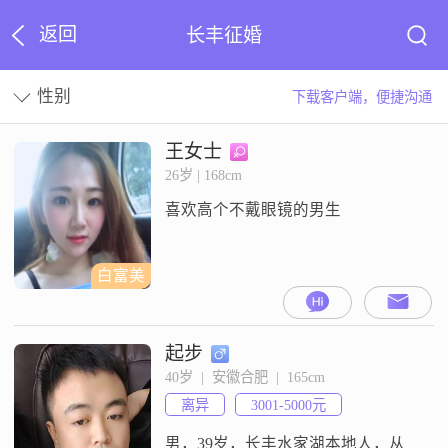
返回
长丰征婚
性别
下载客户端，便捷沟通
王女士
26岁 | 168cm
喜欢高个不戴眼镜的男生
白富美
起步
40岁  |  安徽合肥  |  165cm
离异
3001-5000元
男，39岁，长丰水家湖本地人，从