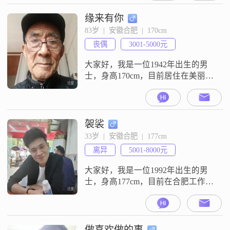
一直保持着学习和进步的态度
##3002##性格方面，我自认为是一
缘来有你
个稳重可靠的人##3002##在生活
83岁  |  安徽合肥  |  170cm
中，我总是能够承担起自己的责
丧偶
3001-5000元
任，对待家人和朋友都非常真诚
##3002##责
大家好，我是一位1942年出生的男
士，身高170cm，目前居住在美丽的
合肥##3002##我的月收入在3001到
5000元之间，虽然不算特别高，但
也能保证基本的生活需求##3002##
我拥有大学本科学历，在年轻时打
袈裟
拼过，现在更注重生活的质量和健
33岁  |  安徽合肥  |  177cm
康##3002##我性格稳重可靠，责任
离异
5001-8000元
感强，做事总是深思熟虑##3002##
大家好，我是一位1992年出生的男
士，身高177cm，目前在合肥工作
##3002##我的月收入在5001到8000
元之间，虽然学历是高中及以下，
但我一直保持着积极向上的态度，
努力工作，不断提升自己##3002##
做喜欢做的事