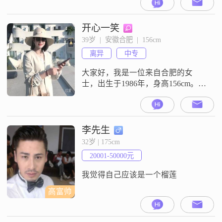
5000元之间，目前从事一份稳定的
工作##3002##虽然我的学历是高中
及以下，但我相信生活经验和不断
开心一笑
学习同样重要##3002##我性格细腻
39岁  |  安徽合肥  |  156cm
敏感，这让我在处理人际关系时更
离异
中专
加细心和体贴##3002##我非常重视
家庭，认为
大家好，我是一位来自合肥的女
士，出生于1986年，身高156cm。我
在工作中努力进取，目前月收入在
3001到5000元之间。虽然我的学历
是中专，但我相信一个人的品质和
能力并不完全取决于学历。在生活
李先生
中，我一直秉持着真诚可靠的原
32岁 | 175cm
则，对待每一个人都充满善意和热
20001-50000元
情。我性格温柔体贴，善于倾听他
人的心声，也愿意给予别人关怀和
我觉得自己应该是一个榴莲
支持。
高富帅