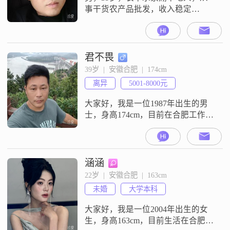
事干货农产品批发，收入稳定
##3002##现在带两个孩子生活，都
是男孩，老大，15岁，老小10岁，
本人自身肢体残疾三级，但不影响
工作和生活寻求以结婚为目的交
君不畏
往，想找踏实顾家##3001##懂得换
39岁  |  安徽合肥  |  174cm
位思考的女士##3002##不喜欢猜忌
离异
5001-8000元
和无休止争吵，有困难愿意一起商
量##3002##过往负债
大家好，我是一位1987年出生的男
士，身高174cm，目前在合肥工作，
月收入在5001到8000元之间
##3002##我的学历是中专##3002##
我觉得自己是一个稳重可靠的人，
生活中比较耐心包容，喜欢追求简
涵涵
单的生活方式##3002##我崇尚自
22岁  |  安徽合肥  |  163cm
由，不喜欢被约束##3002##平时我
未婚
大学本科
有几个爱好，特别喜欢植物养护，
觉得照顾
大家好，我是一位2004年出生的女
生，身高163cm，目前生活在合肥