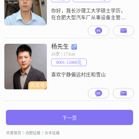
特别爱笑，相信笑容有着无穷的力
量，能够感
你好，我长沙理工大学硕士学历，
在合肥大型汽车厂从事设备主管工
作，年收入50w左右，有3套房，1辆
丰田代步车，平时喜欢运动，想找
个有缘人相伴一生。
杨先生
26岁 | 173cm
8001-12000元
喜欢宁静偏远村庄和雪山
高富帅
下一页
珍爱首页
合肥征婚
长丰征婚