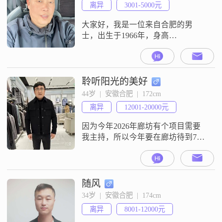
离异
3001-5000元
大家好，我是一位来自合肥的男
士，出生于1966年，身高
178cm##3002##我的月收入在3001到
5000元之间，目前从事一份稳定的
工作##3002##虽然我的学历是高中
及以下，但我一直保持着学习的热
聆听阳光的美好
情，努力提升自己的能力##3002##
44岁  |  安徽合肥  |  172cm
在生活中，我非常注重真诚和可
离异
12001-20000元
靠，认为这是人与人之间建立信任
的基础##3002#
因为今年2026年廊坊有个项目需要
我主持，所以今年要在廊坊待到7月
份。听说北方的女孩很有意思，看
看能不能拐个媳妇回江苏。
随风
34岁  |  安徽合肥  |  174cm
离异
8001-12000元