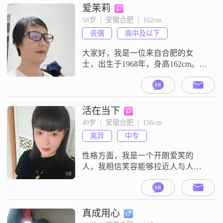
爱茉莉
58岁  |  安徽合肥  |  162cm
丧偶
高中及以下
大家好，我是一位来自合肥的女
士，出生于1968年，身高162cm。我
的收入适中，每月在3000元以下。
虽然学历只是高中及以下，但我一
直保持着学习的热情，努力提升自
己的能力和素养。我性格随和，善
活在当下
解人意，总是愿意倾听他人的心
49岁  |  安徽合肥  |  156cm
声，给予他们关怀和支持。我热爱
离异
中专
生活，注重健康管理，追求简单而
真实的幸福。我相信，生活中的美
性格方面，我是一个开朗爱笑的
好往往就隐
人，我相信笑容能够拉近人与人之
间的距离##3002##我独立自信，直
率真诚，对待生活和工作都充满热
情##3002##我认为，无论遇到什么
困难，都要积极面对，勇往直前
真成用心
##3002##我热爱生活，喜欢尝试新