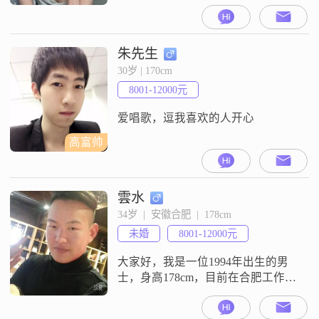
##3002##我拥有大学本科学历，现
在的工作月收入在8001到12000元之
间##3002##我性格开朗，总是爱
笑，对生活充满了热情##3002##我
朱先生
是一个感性浪漫的人，特别享受美
30岁 | 170cm
食文化，喜欢在闲暇时去尝试各种
8001-12000元
不同的美食##3002##在感情方面，
我
爱唱歌，逗我喜欢的人开心
高富帅
雲水
34岁  |  安徽合肥  |  178cm
未婚
8001-12000元
大家好，我是一位1994年出生的男
士，身高178cm，目前在合肥工作
##3002##我的月收入在8001到12000
元之间，虽然学历没有填写，但我