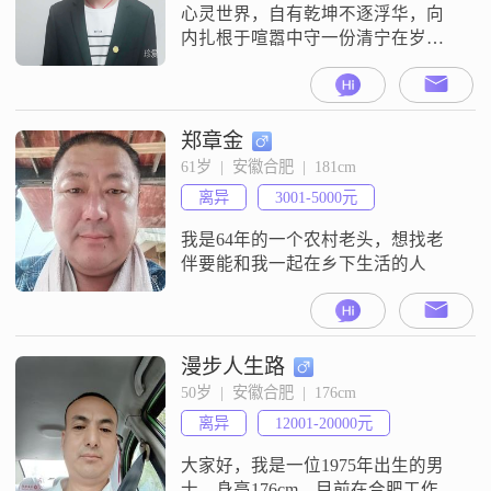
心灵世界，自有乾坤不逐浮华，向
内扎根于喧嚣中守一份清宁在岁月
里修一颗初心
郑章金
61岁  |  安徽合肥  |  181cm
离异
3001-5000元
我是64年的一个农村老头，想找老
伴要能和我一起在乡下生活的人
漫步人生路
50岁  |  安徽合肥  |  176cm
离异
12001-20000元
大家好，我是一位1975年出生的男
士，身高176cm，目前在合肥工作。