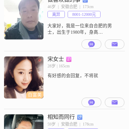
我觉得自己是一个稳重可靠的人，
46岁  |  安徽合肥  |  173cm
做事踏实，不喜欢浮夸##3002##在
离异
8001-12000元
生活中，我比较幽默风趣，喜欢用
轻松的方式
大家好，我是一位来自合肥的男
士，出生于1980年，身高
173cm##3002##目前我的月收入在
8001到12000元之间，工作稳定，生
活还算不错##3002##虽然我的学历
是高中及以下，但我一直相信，学
宋女士
历并不是衡量一个人的唯一标准
28岁 | 165cm
##3002##我性格随和，容易相处，
有好感的会回复，不将就
真诚可靠是我对待朋友和家人的态
度##3002##我
白富美
相知而同行
59岁  |  安徽合肥  |  178cm