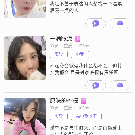
友，女方做什么工作的，要告诉
我是不善于表达的人想找一个温柔
我，要说实话，我才喜欢这样
浪漫一点的人
一滴眼淚
33岁  |  重庆  |  157cm
离异
中专
不深交会觉得我什么都不会，但其
实我都会 且是对家庭很有责任顾家
的人。
原味的柠檬
38岁  |  重庆  |  165cm
离异
高中及以下
孤单不是与生俱来，而是由你爱上
一个人的那一刻开始