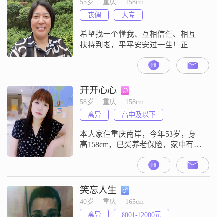
55岁  |  重庆  |  158cm
丧偶
大专
希望找一个懂我、互相信任、相互
扶持到老，平平安安过一生！正在
寻找工作地点在城口的帅哥。
开开心心
58岁  |  重庆  |  158cm
离异
高中及以下
本人家住重庆南岸，今年53岁，身
高158cm，已买养老保险，家中有小
女儿12岁，性格温柔体贴，顾家型
的，想找一个不赌博的男人，不顾
家的，乱七八糟的男人不要找我
笑忘人生
40岁  |  重庆  |  165cm
离异
8001-12000元