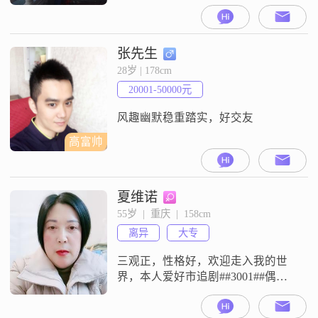
挑战##3002##
张先生
28岁 | 178cm
20001-50000元
风趣幽默稳重踏实，好交友
高富帅
夏维诺
55岁  |  重庆  |  158cm
离异
大专
三观正，性格好，欢迎走入我的世
界，本人爱好市追剧##3001##偶尔
外出旅游，心态好，寻觅重庆人，
地区不限##3002##另外我不是会