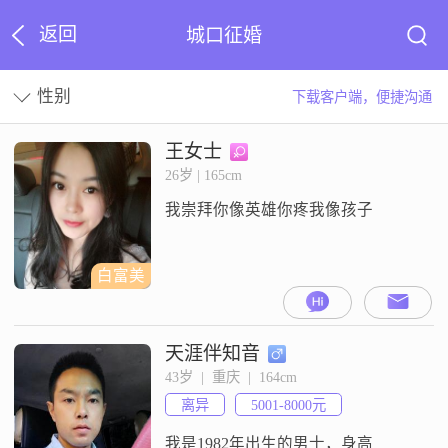
返回
城口征婚
性别
下载客户端，便捷沟通
王女士
26岁 | 165cm
我崇拜你像英雄你疼我像孩子
白富美
天涯伴知音
43岁  |  重庆  |  164cm
离异
5001-8000元
我是1982年出生的男士，身高