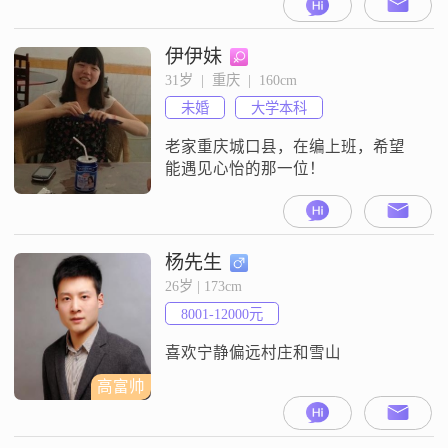
伊伊妹
31岁  |  重庆  |  160cm
未婚
大学本科
老家重庆城口县，在编上班，希望
能遇见心怡的那一位！
杨先生
26岁 | 173cm
8001-12000元
喜欢宁静偏远村庄和雪山
高富帅