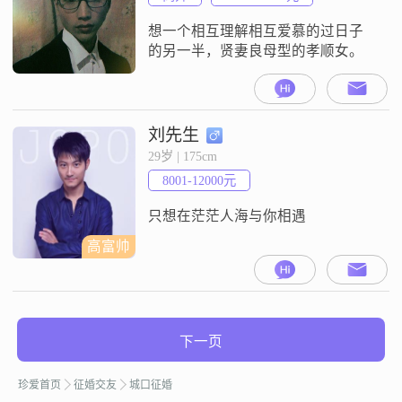
想一个相互理解相互爱慕的过日子
的另一半，贤妻良母型的孝顺女。
刘先生
29岁 | 175cm
8001-12000元
只想在茫茫人海与你相遇
高富帅
下一页
珍爱首页
征婚交友
城口征婚