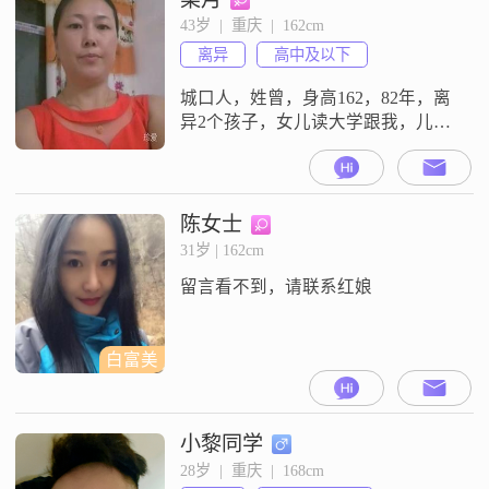
渴望我心中的他赶快出
43岁  |  重庆  |  162cm
现!##3000####3000##希望他有个稳
离异
高中及以下
定的工作
城口人，姓曾，身高162，82年，离
异2个孩子，女儿读大学跟我，儿子
跟他爸，本人内向，说话直接，不
打牌，不抽烟，不喝酒，不夜不归
宿，希望对方身高170以上，有房，
责任心强，顾家，不抽烟喝酒不打
陈女士
牌不夜不归宿，没开通会员
31岁 | 162cm
留言看不到，请联系红娘
白富美
小黎同学
28岁  |  重庆  |  168cm