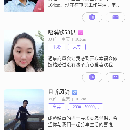
164cm，现在在重庆工作生活。学历
是高中及以下，每月收入在5001元
到8000元之间。我是一个稳重可靠
的人，平时责任感比较强，做事情
会考虑到责任和后果。我比较看重
唔溪铁58仈
家庭，觉得家庭是生活里很重要的
30岁  |  重庆  |  162cm
一部分，平时和家人相处也挺随
未婚
大专
和，容易相处。性格上比较乐观积
极，遇到事情会往好的方面想。平
遇事商量会让我感到开心幸福会做
时我喜欢
饭结婚过没有孩子真心爱喜欢我这
个人
且听风铃
34岁  |  重庆  |  165cm
离异
20001-50000元
成熟稳重的男士寻求灵魂伴侣，希
望你与我们一起分享生活的喜悦与