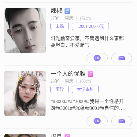
员，有意向的帅哥们请用其他方式
联系我，加我微信或者抖音私聊
辣椒
##3002##
37岁  |  重庆  |  172cm
未婚
12001-20000元
阳光勤奋爱家，不管遇到什么事都
要坦白，不爱赌气
一个人的优雅
26岁  |  重庆  |  160cm
离异
大学本科
##3000####3000##我是一个性格开
朗##3001##沉稳##3001##自信的女
孩，热爱生活，相信缘份，工作之
余喜欢和朋友一起吃饭聊天，也喜
欢安静的做些简单的事##3002##渴
望完美的人生，渴望幸福的生活，
柒月