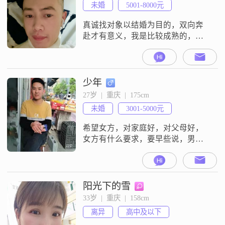
未婚
5001-8000元
真诚找对象以结婚为目的，双向奔
赴才有意义，我是比较成熟的，有
时会像个大人有时会像小孩。如果
对方生气我会主动去哄，两个人聊
得来最重要，有共同话题也重要我
希望对方有孝心，三观端正，不打
少年
冷战，不管遇到什么事情都能沟
27岁  |  重庆  |  175cm
通，还有就是异地恋不能太久，最
未婚
3001-5000元
好能在一起相处，不需要你有多优
秀，只希望能找个会过日子的我平
希望女方，对家庭好，对父母好，
时就是爱好跳舞，听音乐
女方有什么要求，要早些说，男方
好准备，女方的要求标准是什么希
望女方，不要难为，男方家庭条
件，希望女方要求不，说话做事难
为，男方家庭吗，要早些告诉我，
阳光下的雪
女方家庭条件怎么样，女方有没有
33岁  |  重庆  |  158cm
男朋友，不能说谎，要说实话，要
离异
高中及以下
告诉我，我不喜欢骗子，做女朋