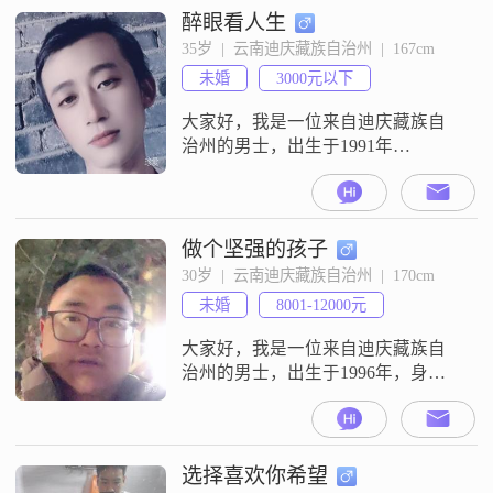
醉眼看人生
35岁  |  云南迪庆藏族自治州  |  167cm
未婚
3000元以下
大家好，我是一位来自迪庆藏族自
治州的男士，出生于1991年
##3002##我的身高大约是167厘米，
目前月收入在3000元以下##3002##
虽然我的学历是高中及以下，但我
一直保持着稳重可靠和乐观积极的
做个坚强的孩子
生活态度##3002##在生活中，我有
30岁  |  云南迪庆藏族自治州  |  170cm
一些特别的兴趣爱好##3002##我喜
未婚
8001-12000元
欢做菜烹饪，尤其是尝试各种不同
的菜肴，觉得
大家好，我是一位来自迪庆藏族自
治州的男士，出生于1996年，身高
170cm##3002##目前我的月收入在
8001到12000元之间，虽然学历是高
中及以下，但我一直保持着积极向
上的生活态度##3002##我性格中最
选择喜欢你希望