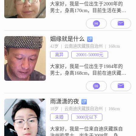
在生活中，
大家好，我是一位出生于2000年的
男士，身高170cm，目前生活在美丽
的迪庆藏族自治州##3002##我拥有
大专学历，月收入在5001到8000元
之间##3002##在我的性格特点方
面，我自认为幽默风趣，能够在生
姻缘就是什么
活中带来不少欢笑；稳重可靠是我
42岁  |  云南迪庆藏族自治州  |  168cm
的做事原则，我会认真对待生活中
离异
20001-50000元
的每一件事；理性冷静帮助我在面
对问题时能够做出明
大家好，我是一位出生于1984年的
男士，身高168cm，目前在迪庆藏族
自治州工作##3002##我的月收入在
12001到20000元之间，拥有大学本
科学历##3002##我觉得自己是一个
幽默风趣的人，喜欢在生活中找乐
雨潇潇的夜
趣，也善于用幽默的方式与人交
18岁  |  云南迪庆藏族自治州  |  166cm
流，让气氛变得轻松愉快##3002##
未婚
3000元以下
我性格自信果断，做事情有决断
力，不拖泥
大家好，我是一位来自迪庆藏族自
治州的男士，出生于2008年，身高