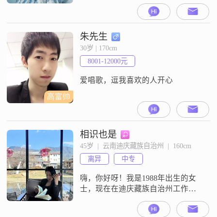
目前我的月收入在5001元到8000元
这个区间##3002##我现在的工作地
点是在迪拜藏族自治州##3002##我
的学历是高中及以下##3002##在性
朱先生
格方面，我是一个成熟稳重的人，
30岁 | 170cm
平时也比较幽默风趣##3002##对于
8001-12000元
感情，我比较看重
爱唱歌，逗我喜欢的人开心
高富帅
相识也是
45岁  |  云南迪庆藏族自治州  |  160cm
离异
中专
嗨，你好呀！我是1988年出生的女
士，现在在迪庆藏族自治州工作
##3002##我的身高是160cm##3002##
我的学历是中专##3002##我目前的