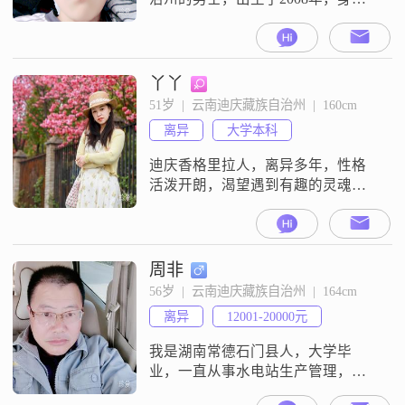
166cm。目前我的月收入在3000元以
下，学历为高中及以下。我热爱生
活，特别喜欢有小动物陪伴的日
子，这让我感到无比的温馨和满
丫丫
足。我非常注重个人形象，认为这
51岁  |  云南迪庆藏族自治州  |  160cm
是对他人的一种尊重，也是自我呈
离异
大学本科
现的一部分。我追求的是精神上的
富足，喜欢在闲暇时读书、思考，
迪庆香格里拉人，离异多年，性格
寻找内心的
活泼开朗，渴望遇到有趣的灵魂共
度余生！
周非
56岁  |  云南迪庆藏族自治州  |  164cm
离异
12001-20000元
我是湖南常德石门县人，大学毕
业，一直从事水电站生产管理，现
在云南省迪庆州一家民营企业，为