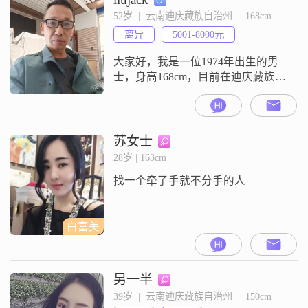
乐观积极的态度面对生活，享受每
52岁  |  云南迪庆藏族自治州  |  168cm
一个当下##3002##生活中，我非常
离异
5001-8000元
注重健康管理，认为健康是一切的
基础##30
大家好，我是一位1974年出生的男
士，身高168cm，目前在迪庆藏族自
治州工作##3002##我的月收入在
5001到8000元之间，学历为高中及
以下##3002##我性格上比较乐观积
极，责任感强，成熟稳重，随和易
苏女士
相处##3002##对我来说，家庭是非
28岁 | 163cm
常重要的，我会把家庭放在第一位
找一个牵了手就不分手的人
##3002##在生活中，我比较注重健
康
白富美
另一半
39岁  |  云南迪庆藏族自治州  |  150cm