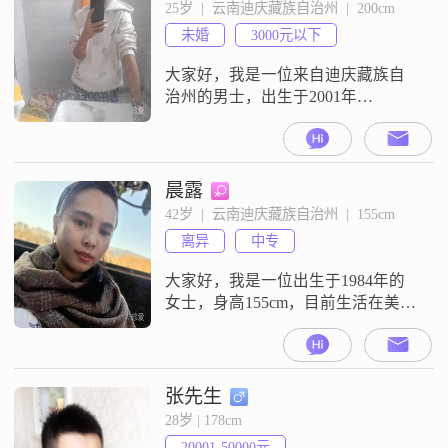
大的特点是责任感强，无论是对家
25岁  |  云南迪庆藏族自治州  |  200cm
庭还是对工作，我都会尽心尽力去
未婚
3000元以下
承担和完成##3002##我相信，只有
通过自己
大家好，我是一位来自迪庆藏族自
治州的男士，出生于2001年
##3002##我的身高有200cm，可能在
人群中显得比较突出##3002##目
前，我的月收入在3000元以下，虽
然不算高，但我一直在努力提升自
晨露
己##3002##我性格内敛慢热，不太
42岁  |  云南迪庆藏族自治州  |  155cm
善于表达自己的情感，但我内心细
离异
中专
腻敏感，能够感受到别人的情绪变
化##3002##我
大家好，我是一位出生于1984年的
女士，身高155cm，目前生活在美丽
的迪庆藏族自治州##3002##我的月
收入在5001到8000元之间，虽然不
是很高，但足以让我过得充实且独
立##3002##我拥有中专学历，在这
张先生
个快节奏的社会中，我始终保持着
28岁 | 178cm
一份平和的心态##3002##性格方
20001-50000元