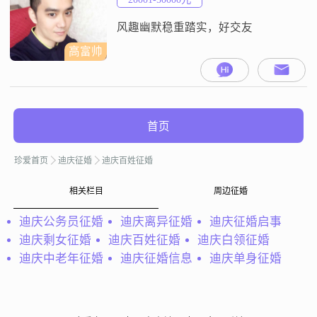
面，我善解人意，总是能设身处地
地为他人着
风趣幽默稳重踏实，好交友
高富帅
首页
珍爱首页
迪庆征婚
迪庆百姓征婚
相关栏目
周边征婚
迪庆公务员征婚
迪庆离异征婚
迪庆征婚启事
迪庆剩女征婚
迪庆百姓征婚
迪庆白领征婚
迪庆中老年征婚
迪庆征婚信息
迪庆单身征婚