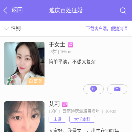
返回
迪庆百姓征婚
性别
下载客户端，便捷沟通
于女士
28岁 | 166cm
简单平淡，不想太复杂
白富美
艾莉
19岁  |  云南迪庆藏族自治州  |  164cm
未婚
大学本科
大家好，我是女士，出生在2007年