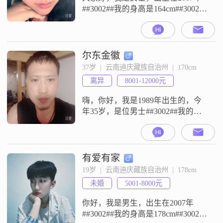
##3002##我的身高是164cm##3002##
我现在的工作地是迪庆藏族自治州
##3002##我的学历是大学本科
##3002##我是一个开朗爱笑的人，
平时性格乐观积极##3002##我的心
尔东金徽
思比较细腻敏感，不过我也是一个
37岁  |  云南迪庆藏族自治州  |  170cm
真诚可靠的人##3002##我很看重浪
离异
8001-12000元
漫仪式感，也特别注重安全感
嗨，你好，我是1989年出生的，今
年35岁，是位男士##3002##我的身
高是170cm##3002##目前我的月收入
在8001到12000元这个区间##3002##
我现在的工作地点是在迪庆藏族自
治州##3002##我的学历是中专
有爱有家
##3002##关于我的一些个人特点，
19岁  |  云南迪庆藏族自治州  |  178cm
我觉得家庭对我来说是特别重要
未婚
5001-8000元
的，我把家庭看得很重，平
你好，我是男生，出生在2007年
##3002##我的身高是178cm##3002##