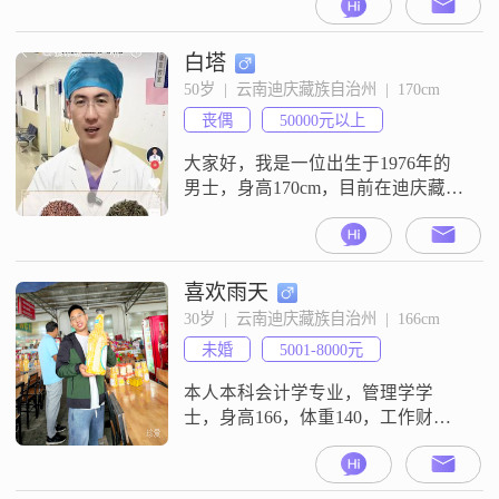
公司高管，年收入30多万元。希望
找一个性格温和，心地善良，懂得
感恩的人共度余生
白塔
50岁  |  云南迪庆藏族自治州  |  170cm
丧偶
50000元以上
大家好，我是一位出生于1976年的
男士，身高170cm，目前在迪庆藏族
自治州工作##3002##我的月收入在
50000元以上，拥有大学本科学历
##3002##在性格方面，我自认为是
一个稳重可靠的人，责任感强，对
喜欢雨天
待生活和工作都持有乐观积极的态
30岁  |  云南迪庆藏族自治州  |  166cm
度##3002##我注重健康养生，平时
未婚
5001-8000元
喜欢健身增肌，这让我保持了良好
的身体状态和
本人本科会计学专业，管理学学
士，身高166，体重140，工作财
务，工资7600，有车无房，想找一
个工作稳定，能结婚的女孩子