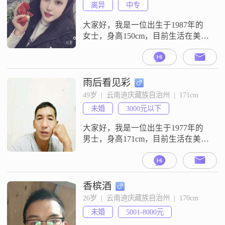
离异
中专
大家好，我是一位出生于1987年的
女士，身高150cm，目前生活在美丽
的迪庆藏族自治州##3002##我拥有
中专学历，在工作中稳定且月收入
在5001到8000元之间##3002##我性
格温柔体贴，热爱生活的每一刻，
雨后看见彩
追求的是那种简单而真实的幸福
49岁  |  云南迪庆藏族自治州  |  171cm
##3002##平时我喜欢看电影和追
未婚
3000元以下
剧，这让我能够在忙碌之余放松心
情，享受故事
大家好，我是一位出生于1977年的
男士，身高171cm，目前生活在美丽
的迪庆藏族自治州##3002##我的月
收入在3000元以下，虽然不算高，
但我一直秉持着勤俭节约的生活态
度，努力工作，为生活付出
香槟酒
##3002##我性格稳重可靠，真诚待
26岁  |  云南迪庆藏族自治州  |  170cm
人，责任感强##3002##我相信，一
未婚
5001-8000元
个人的品质比金钱更重要##3002##