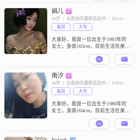
月收入在8001到12000元之间
##3002##我的性格是善解人意的，
娟儿
平时开朗爱笑，是一个乐观积极的
43岁  |  云南迪庆藏族自治州  |  163cm
人##3002##我比较独立自信，对待
离异
大专
事情真诚可靠##3002##
大家好，我是一位出生于1983年的
女士，身高163cm，目前生活在美丽
的迪庆藏族自治州##3002##我拥有
大专学历，在工作中勤奋努力，月
收入稳定在3001到5000元之间
##3002##我性格真诚可靠，总是以
南汐
温柔体贴的态度对待他人，善于理
46岁  |  云南迪庆藏族自治州  |  164cm
解他人的想法和感受##3002##我喜
离异
大专
欢开朗地笑，与人相处随和自然，
很容易就能和
大家好，我是一位出生于1980年的
女士，身高164cm，目前生活在美丽
的迪庆藏族自治州##3002##我拥有
大专学历，在工作中勤奋努力，月
收入稳定在3001到5000元之间
##3002##我性格真诚可靠，总是以
liujack