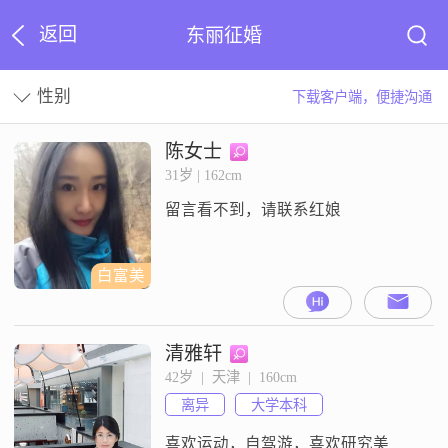
返回
东丽征婚
性别
下载客户端，便捷沟通
陈女士
31岁 | 162cm
留言看不到，请联系红娘
白富美
清雅轩
42岁  |  天津  |  160cm
离异
大学本科
喜欢运动，自驾游，喜欢研究美