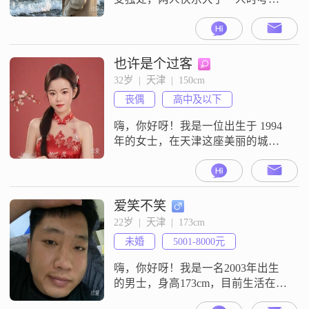
恋爱结婚想找三观契合，有物质基
础，孝顺但不妈宝##3001##善于沟
通，会换位思考，待人真诚，温柔
##3001##情绪稳定但又不失风趣浪
也许是个过客
漫男生##3002##吵架一定不要冷战
32岁  |  天津  |  150cm
##3002##看重行动大于言语～不要
丧偶
高中及以下
画大饼，老板喂的已经够多了
##3002#
嗨，你好呀！我是一位出生于 1994
年的女士，在天津这座美丽的城市
生活##3002##我的身高大概 150cm
呢##3002##我的月收入在 3000 元以
下，不过我对物质的要求并不高
##3002##我学历是高中及以下，但
爱笑不笑
我一直保持着积极向上的态度
22岁  |  天津  |  173cm
##3002##我这个人比较细腻敏感，
未婚
5001-8000元
能敏锐地感知到周围的一切##3
嗨，你好呀！我是一名2003年出生
的男士，身高173cm，目前生活在美
丽的天津##3002##我拥有大学本科