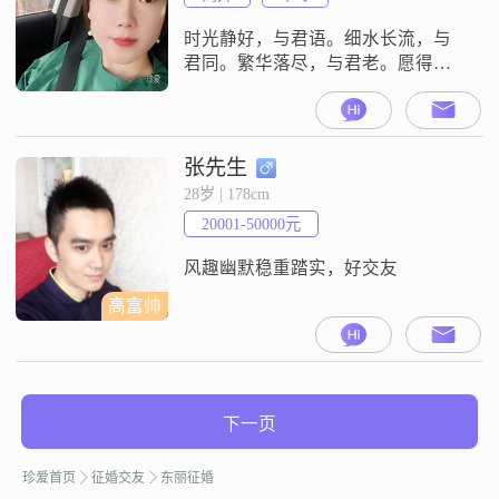
时光静好，与君语。细水长流，与
君同。繁华落尽，与君老。愿得一
人心，白首不相离。
张先生
28岁 | 178cm
20001-50000元
风趣幽默稳重踏实，好交友
高富帅
下一页
珍爱首页
征婚交友
东丽征婚