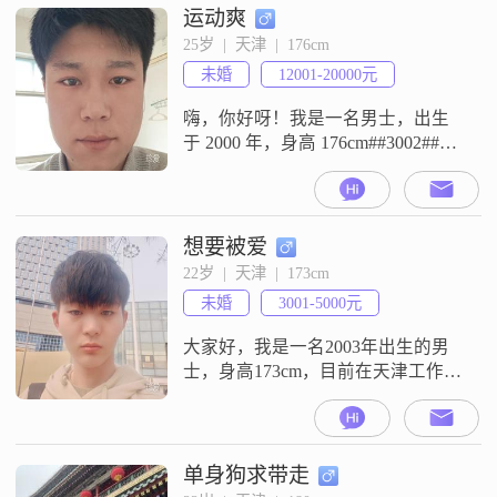
运动爽
25岁  |  天津  |  176cm
未婚
12001-20000元
嗨，你好呀！我是一名男士，出生
于 2000 年，身高 176cm##3002##我
在天津工作，目前月收入在 12001 -
20000 元之间##3002##我的学历是高
中及以下##3002##我觉得自己是个
真诚可靠的人，在感情里特别希望
想要被爱
能和对方共同成长##3002##我很懂
22岁  |  天津  |  173cm
得包容理解他人，觉得两个人相处
未婚
3001-5000元
就应该多一些宽
大家好，我是一名2003年出生的男
士，身高173cm，目前在天津工作
##3002##我的学历是大专，收入在
3001到5000元之间##3002##我觉得
自己是一个耐心包容的人，能够理
解和接受不同的观点和想法
单身狗求带走
##3002##在生活中，我比较随和，