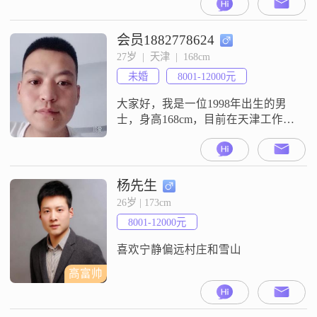
学历，在工作中努力进取，月收入
能达到5001 - 8000元##3002##我觉得
自己是个挺不错的人呢##3002##我
会员1882778624
很稳重可靠，答应的事情就一定会
27岁  |  天津  |  168cm
做到##3002##而且我还很幽默风
未婚
8001-12000元
趣，能给身边的人带来不少欢
大家好，我是一位1998年出生的男
士，身高168cm，目前在天津工作，
月收入在8001到12000元之间
##3002##我拥有大专学历，性格上
我比较稳重可靠，随和易相处，乐
观积极，也喜欢用幽默来调节气氛
杨先生
##3002##我对自己的事业有着明确
26岁 | 173cm
的追求，希望能够取得成功
8001-12000元
##3002##生活中的我是个电影爱好
者，喜欢看各种类型
喜欢宁静偏远村庄和雪山
高富帅