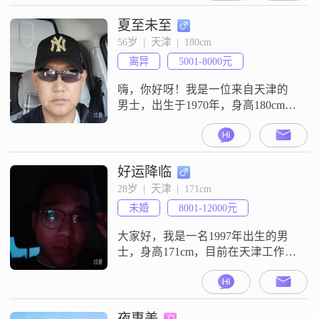
夏至未至
56岁  |  天津  |  180cm
离异
5001-8000元
嗨，你好呀！我是一位来自天津的
男士，出生于1970年，身高180cm，
目前月收入在5001到8000元之间。
虽然我的学历只是高中及以下，但
我一直秉持着真诚可靠的原则，在
生活和工作中不断努力。
好运降临
28岁  |  天津  |  171cm
未婚
8001-12000元
大家好，我是一名1997年出生的男
士，身高171cm，目前在天津工作，
月收入在8001到12000元之间
##3002##我拥有大学本科学历，自
认为是一个稳重可靠的人，责任感
强，做事成熟稳重##3002##在生活
夜惠美