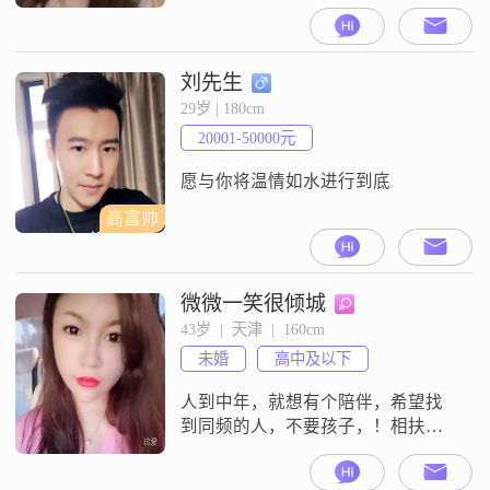
刘先生
29岁 | 180cm
20001-50000元
愿与你将温情如水进行到底
高富帅
微微一笑很倾城
43岁  |  天津  |  160cm
未婚
高中及以下
人到中年，就想有个陪伴，希望找
到同频的人，不要孩子，！相扶到
老！