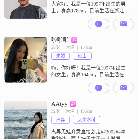
##3002##我对
大家好，我是一位1997年出生的男
士，身高178cm，目前生活在浙江台
州##3002##我在一家不错的公司工
作，每个月的收入大概在8001到
12000元之间##3002##我拥有大专学
历，虽然不是特别高，但我觉得学
啦啦啦
历并不是衡量一个人的全部标准
29岁  |  天津  |  164cm
##3002##我性格稳重可靠，做事总
未婚
硕士
是深思熟虑，不会轻易冲动
##3002##
嗨，你好呀！我是一位1997年出生
的女生，身高164cm，目前生活在美
丽的天津##3002##我拥有硕士学
位，现在的工作收入稳定在5001到
8000元之间##3002##我性格乐观积
极，总是希望能给周围的人带来快
AAtyy
乐和正能量##3002##生活中，我特
32岁  |  天津  |  166cm
别喜欢小动物，有宠物的陪伴让我
离异
大学本科
感到无比温馨##3002##我认为一段
好
离异无娃介意直接划走##3002##享
受独处，两人快乐大于一人时考虑