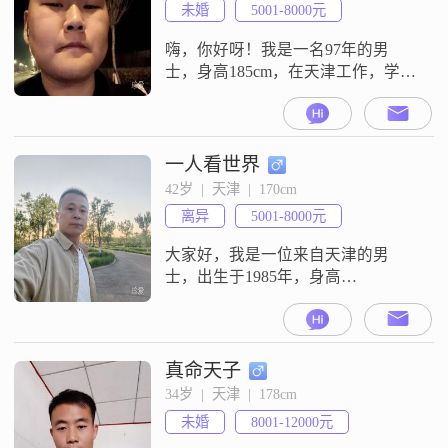
未婚
5001-8000元
嗨，你好呀！我是一名97年的男
士，身高185cm，在天津工作，学历
是大专##3002##我现在一个月能挣
5001到8000元##3002##我觉得自己
是个挺稳重可靠的人呢##3002##在
我的观念里，家庭是非常重要的，
一人看世界
我把家庭放在首位##3002##我很喜
42岁  |  天津  |  170cm
欢外出旅行，在旅途中能看到不同
离异
5001-8000元
的风景，感受不同的文化，这也让
我更
大家好，我是一位来自天津的男
士，出生于1985年，身高
170cm##3002##我的月收入在5001到
8000元之间，目前从事一份稳定的
工作##3002##虽然我的学历是高中
及以下，但我一直保持着学习的热
真命天子
情，努力提升自己的能力##3002##
34岁  |  天津  |  178cm
性格方面，我自认为是一个稳重可
未婚
8001-12000元
靠的人，做事踏实，不喜欢浮夸