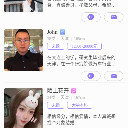
食，真诚善良，孝敬父母，希望对
方知冷暖，疼人儿，有担当，不爱
吵架pk
John
38岁  |  天津  |  165cm
未婚
12001-20000元
在大连上的学，研究生毕业后来的
天津，在一个研究院做汽车行业软
件方面的工作。目前工作一年多一
点了，由于工作性质的原因出差稍
微有点多。我性格比较开朗和外
向，喜欢跑步，跑过几次马拉松，
陌上花开
上学的时候喜欢收藏运动鞋。再说
34岁  |  天津  |  167cm
说优缺点吧，我的优点是相对来讲
未婚
大学本科
有一定独立思考能力，比较有上进
心和责任心，人缘还不错和同事、
相信缘分，相信爱情，本人真诚想
朋友关系都比较融洽，缺
找个对象结婚