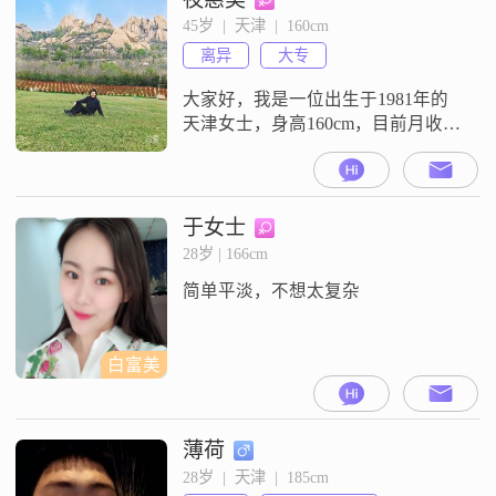
中，我注重家庭和朋友的感受，常
45岁  |  天津  |  160cm
常愿意倾听他人的想法和需求
离异
大专
##3002##我认为，沟通是解决问题
的关键，因此我总
大家好，我是一位出生于1981年的
天津女士，身高160cm，目前月收入
在12001到20000元之间##3002##我
拥有大专学历，在工作中我一直保
持着独立自信的态度，热爱生活，
也追求事业上的成就##3002##我觉
于女士
得自己是一个比较直接的人，喜欢
28岁 | 166cm
就去做，不喜欢就会拒绝##3002##
简单平淡，不想太复杂
在生活中，我热爱运动，喜欢旅
行，通过
白富美
薄荷
28岁  |  天津  |  185cm