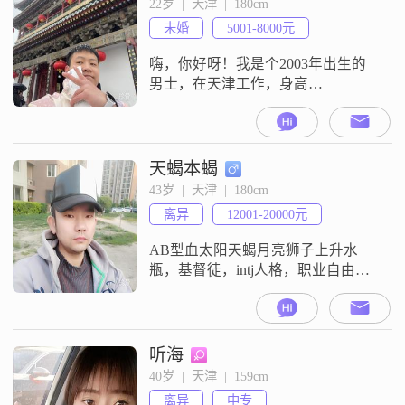
22岁  |  天津  |  180cm
容易相处，喜欢和朋友们一起度过
未婚
5001-8000元
愉快的时光##3002##我对未来的伴
侣没有特
嗨，你好呀！我是个2003年出生的
男士，在天津工作，身高
180cm##3002##我的学历是大专，现
在每个月的收入大概在5001 - 8000元
##3002##我觉得自己是个挺成熟稳
重的人呢##3002##在生活中我很善
天蝎本蝎
于倾听他人的想法和烦恼，自己的
43岁  |  天津  |  180cm
情绪也比较稳定，不会乱发脾气
离异
12001-20000元
##3002##我特别注重平衡工作和生
活，
AB型血太阳天蝎月亮狮子上升水
瓶，基督徒，intj人格，职业自由做
投资，每月被动收入7000+，其他大
部分收入来自投资所得
听海
40岁  |  天津  |  159cm
离异
中专