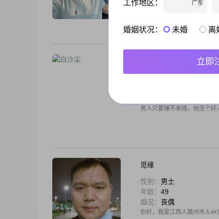
工作地区：
广东
我是江西宜春人，91年10月份，
人未婚未育，因圈子异性少所以才耽
##3001##不泡吧##3001##三观
婚姻状况：
未婚
离
立即
白沙尘
性别：
男士
年龄：
26
婚况：
离异
男人只要赚不来钱，他连个好人都
觅缘
性别：
男士
年龄：
49
婚况：
丧偶
你好，我是江西人赣州市人##300