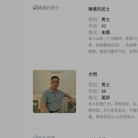
睡着的武士
性别：
男士
年龄：
41
婚况：
未婚
本人84年，广州律师，身高1
身、台球都有在玩），也会弹
帮助。周末只要天气好，会带
定
大明
性别：
男士
年龄：
56
婚况：
离异
本人定居广州，自有住房、车
统内敛，为人老实本分，不善
重。希望寻觅35–43岁的女
庭