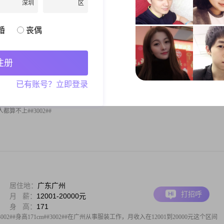
深圳
区
身高170，体重138，曾经在部队当过2年兵，本人热爱生活##3001##积极向上##3001
误到现在##3002##再三强调真诚找对象##3002##本身不抽烟##3001##不嗜酒
正##3001##无不良
婚
丧偶
注册
居住地：
广东广州
已有账号？立即登录
打招呼
月 薪：
5001-8000元
身 高：
170
算不上##3002##
居住地：
广东广州
打招呼
月 薪：
12001-20000元
身 高：
171
2##身高171cm##3002##在广州从事服装工作，月收入在12001到20000元这个区间