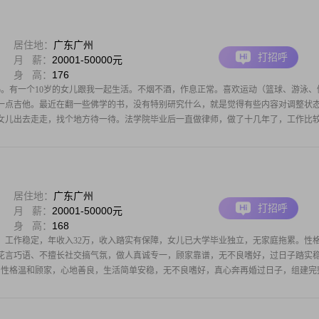
居住地：
广东广州
打招呼
月 薪：
20001-50000元
身 高：
176
75。有一个10岁的女儿跟我一起生活。不烟不酒，作息正常。喜欢运动（篮球、游泳、
一点吉他。最近在翻一些佛学的书，没有特别研究什么，就是觉得有些内容对调整状
女儿出去走走，找个地方待一待。法学院毕业后一直做律师，做了十几年了，工作比
居住地：
广东广州
打招呼
月 薪：
20001-50000元
身 高：
168
，工作稳定，年收入32万，收入踏实有保障，女儿已大学毕业独立，无家庭拖累。性
花言巧语、不擅长社交搞气氛，做人真诚专一，顾家靠谱，无不良嗜好，过日子踏实
士，性格温和顾家，心地善良，生活简单安稳，无不良嗜好，真心奔再婚过日子，组建完