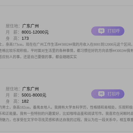
居住地：
广东广州
打招呼
月 薪：
8001-12000元
身 高：
173
，身高173cm，现在在广州工作生活##3002##我的月收入在8001到12000元这个区间
我的性格比较乐观积极，平时面对生活里的各种事情，都习惯往好的方向去想##3002##我
答应别人的事，还是自己要做的事，都会踏踏实实
居住地：
广东广州
打招呼
月 薪：
5001-8000元
身 高：
182
生的男士，身高182cm，番禺本地人。我拥有大学本科学历，性格随和易相处，乐观积极
乐和正能量。我有一些特别的兴趣爱好，比如咖啡品鉴和阅读写作。我喜欢在闲暇时
特魅力，也享受在文字中寻找灵感和表达自我的过程。我认为在一段关系中，相互尊