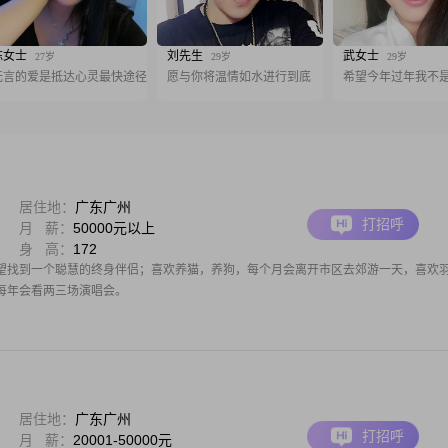
陈女士
刘先生
武女士
27岁
29岁
29岁
无言的爱是抵达心灵最快途径
愿与你将温情如水进行到底
希望今年过年我不
居住地：
广东广州
打招呼
月 薪：
50000元以上
身 高：
172
望找到一个聪慧的终身伴侣；喜欢养猫，养狗，每个月会离开市区去郊游一天，喜欢
每年会看两三场演唱会。
居住地：
广东广州
打招呼
月 薪：
20001-50000元