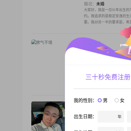
婚况：
未婚
大家好，我是一位91年出生的
约。我追求的是稳定安逸的生
要。我对另一半的要求是，希
更看
脾气不壞
性别：
男士
年龄：
27
婚况：
未婚
大家好，我是1999年出生的男生
三十秒免费注册
这个范围，学历是高中及以下#
原则##3002##我很看重
我的性别：
男
女
小西瓜
性别：
男士
出生日期：
年
年龄：
34
婚况：
未婚