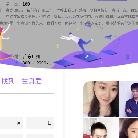
身 高：
180
羊，身高180cm，目前在广州工作，性格上我责任感强，随和易相处，真诚可靠，勤俭
活，喜欢在家做菜烹饪，也喜欢打篮球，我认为在感情中，真诚相待和相互尊重非常
望她也是一个真诚可靠的人，我们可以一起经营一个温馨的家庭。我不追求奢华的生
居住地：
广东广州
打招呼
月 薪：
8001-12000元
身 高：
172
，今年25岁，身高172cm##3002##目前我的工作地在广州，每个月收入在8001到1200
 找到一生真爱
#3002##在性格和相处方面，我是一个真诚可靠的人，对待感情和生活都坚持真诚相
家庭，认为家庭是生活里很重要的部分，平时也会把家
居住地：
广东广州
月
日
打招呼
月 薪：
12001-20000元
身 高：
170