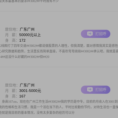
系最基本的要求##3002##平时我有不少
居住地：
广东广州
打招呼
月 薪：
50000元以上
身 高：
172
K线图打了四年交道##3002##都说做股票的人理性，但我清楚，面对感情我其实是感
沉下心研究数据和趋势，生活里反而简单直接，不喜欢弯弯绕绕##3002##承认吧，我就是
14##这没什么好藏的##3002##但##20
居住地：
广东广州
打招呼
月 薪：
3001-5000元
身 高：
167
身高167cm，现在在广州工作生活##3002##我的学历是中专，目前的月收入在3001到
2##关于我的性格和生活习惯，我是一个活在当下的人，平时比较勤俭节约，对待生活也一直
##这些就是我目前的基本情况，没有太多复杂的经历可以分