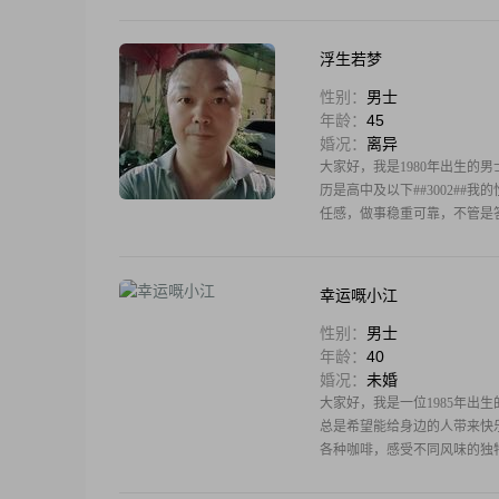
浮生若梦
性别：
男士
年龄：
45
婚况：
离异
大家好，我是1980年出生的男士
历是高中及以下##3002##
任感，做事稳重可靠，不管是
幸运嘅小江
性别：
男士
年龄：
40
婚况：
未婚
大家好，我是一位1985年出
总是希望能给身边的人带来快
各种咖啡，感受不同风味的独