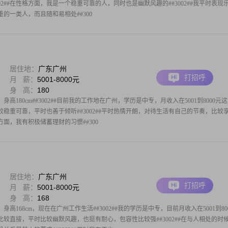
#3002##在性格方面，我是一个稳重可靠的人，同时也是幽默风趣的##3002##我平时表现
的一类人，而且随和易相处##300
居住地：
广东广州
打招呼
月 薪：
5001-8000元
身 高：
180
身高180cm##3002##目前我的工作地在广州，学历是中专，月收入在5001到8000元
格比较稳重可靠，平时也善于倾听##3002##平时热情开朗，对待生活有自己的节奏，比较
务方面，我有积极储蓄理财的习惯##300
居住地：
广东广州
打招呼
月 薪：
5001-8000元
身 高：
168
身高168cm，现在在广州工作生活##3002##我的学历是中专，目前月收入在5001到80
性格比较直接，平时比较幽默风趣，也挺有耐心，包容性比较强##3002##在与人相处的时