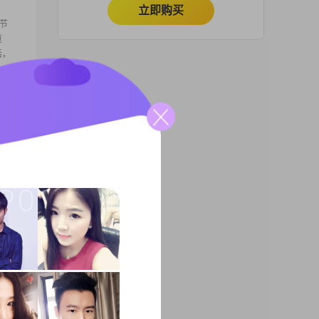
立即购买
节
重
活，
0元
待的