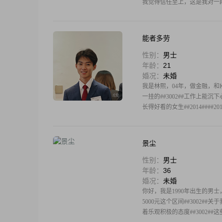
我觉得信任至上，这是我对一段关
能者多劳
性别：
男士
年龄：
21
婚况：
未婚
我是林熙，04年，做金融，和
一挂的##3002##工作上能
长得好看的女生##2014####20
景尘
性别：
男士
年龄：
36
婚况：
未婚
你好，我是1990年出生的男士，
5000元这个区间##300
着乐观积极的态度##3002