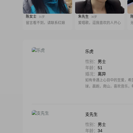
陈女士
朱先生
31岁
30岁
留言看不到，请联系红娘
爱唱歌，逗我喜欢的人开心
乐虎
性别：
男士
年龄：
51
婚况：
离异
如有幸遇上心目中的至爱，希
球，晨跑，爬山，喜欢音乐，
支先生
性别：
男士
年龄：
34