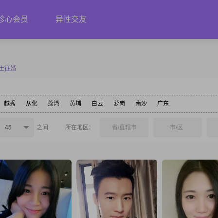
珍心会员
异性交友
士征婚
越秀
从化
荔湾
黄埔
白云
萝岗
南沙
广东
45
之间
所在地区：
省/直辖市
市/区