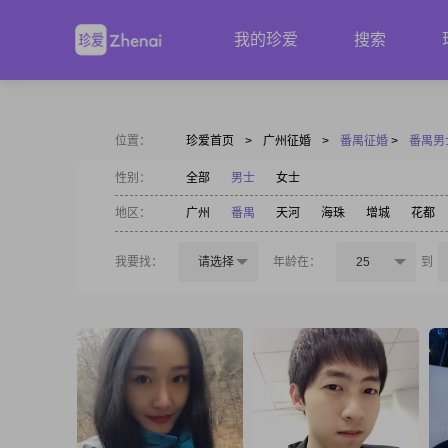
我的珍爱
搜索
位置：
珍爱首页
>
广州征婚
>
番禺征婚
>
番禺男
性别：
全部
男士
女士
地区：
广州
番禺
天河
海珠
增城
花都
我要找：
请选择
年龄在：
25
到