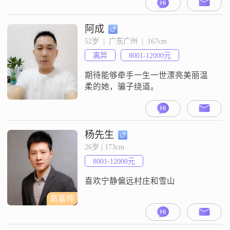
阿成
52岁  |  广东广州  |  167cm
离异
8001-12000元
期待能够牵手一生一世漂亮美丽温
柔的她，骗子绕道。
杨先生
26岁 | 173cm
8001-12000元
喜欢宁静偏远村庄和雪山
高富帅