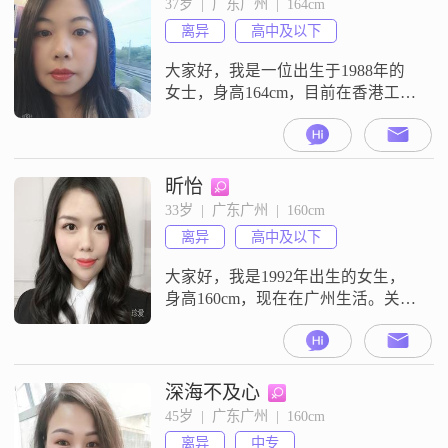
37岁  |  广东广州  |  164cm
力，这边不会做饭，想找一个会做
离异
高中及以下
饭的，主要是要爱干净，本人这边
有洁癖，如果正式交往的话，要测
大家好，我是一位出生于1988年的
hpv艾滋，对大家
女士，身高164cm，目前在香港工
作，月收入在8001到12000元之间。
我的学历是高中及以下，但我一直
保持着积极向上的生活态度。我性
格开朗，阳光爱笑，善于与人相
昕怡
处，特别细腻敏感，能够理解和关
33岁  |  广东广州  |  160cm
心他人的感受。在生活中，我非常
离异
高中及以下
重视家庭，认为家庭是我生活的重
心。我喜欢精致的生活方式，追求
大家好，我是1992年出生的女生，
简单
身高160cm，现在在广州生活。关于
我自己，性格上我是一个随和的
人，平时情绪比较稳定，也比较温
柔善良。在生活上，我比较注重生
活品质，爱干净，同时，我特别崇
深海不及心
拜事业有成的成熟稳重类型，如果
45岁  |  广东广州  |  160cm
还是属蛇、属龙或者属鼠的最好。
离异
中专