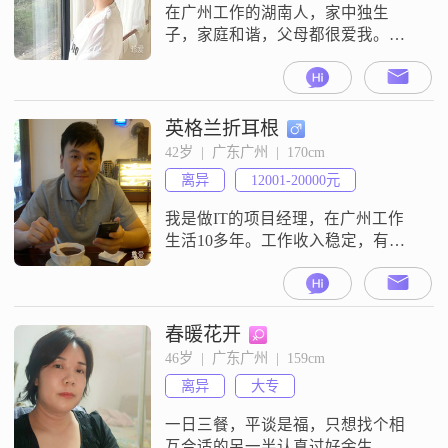
通过文字来表达自己的想法和感
在广州工作的湖南人，家中独生
受。
子，家庭和谐，父母都很爱我。想
和你一起简简单单快快乐乐喜欢白
芍药花，电影《大话西游之大圣娶
亲》，书《小王子》，明星：刘宪
华，宠物：猫咪，歌曲《晴天》如
英格兰折耳根
果你问我幸福是什么?我会告诉你，
42岁  |  广东广州  |  170cm
我觉得幸福就是有一群志同道合的
离异
12001-20000元
朋友，有一份热爱的事业，有一个
相依相伴的爱人。张小娴说过，当
我是做IT的项目经理，在广州工作
爱情缺席的时候，你要
生活10多年。工作收入稳定，有计
划买房，周六日双休，休息时喜欢
看电影听音乐，收拾屋子做饭打扫
卫生，干净整洁的环境让人心情愉
悦；偶尔跑步爬山，桌球和羽毛球
春暖花开
都可以陪练，喜欢美食和美景，有
46岁  |  广东广州  |  159cm
机会的话特别想去潜水和露营。希
离异
大专
望你性格随和好相处，喜欢运动有
上进心，准备在广州长期生活，如
一日三餐，平谈是福，只想找个相
果你看了我的资料
互合适的另一半认真过好余生。不