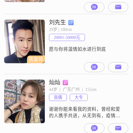
刘先生
29岁 | 180cm
20001-50000元
愿与你将温情如水进行到底
高富帅
灿灿
44岁  |  广东广州  |  155cm
丧偶
大专
谢谢你能来看我的资料，曾经和爱
的人携手共进，从无到有，疫情期
间慢慢再从有到无，最终一场意外
彻底把他从我身边夺走，留下了刚