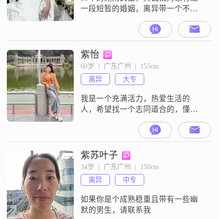
一段短暂的婚姻，离异带一个不到
一岁的男孩。（接受不了的可以划
走了😂）前夫会每个月给抚养费。
自己独立按揭的房子，一辆代步的
电车自我介绍：长相身材中等，体
紫怡
型丰满，性格温柔顾家，不作不
60岁  |  广东广州  |  155cm
闹，情绪稳定。对喜欢的人会提供
离异
大专
情绪价值，在一起的时候会黏人爱
撒娇。不在一起的时候比较独立各
我是一个充满活力，热爱生活的
忙各的。自己有解决
人，希望找一个志同道合的，懂得
享受生活的伴侣。
紫苏叶子
34岁  |  广东广州  |  150cm
离异
中专
如果你是个成熟稳重且带有一些幽
默的男生，请联系我