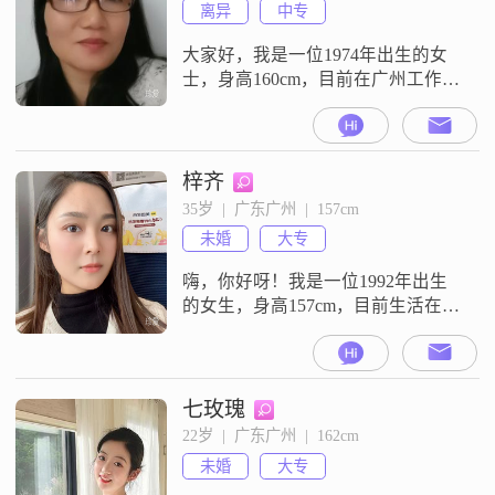
离异
中专
大家好，我是一位1974年出生的女
士，身高160cm，目前在广州工作，
月收入在8001到12000元之间。我的
学历是中专，虽然不是很高，但我
一直在努力提升自己。我性格比较
温和，善解人意，总是希望能理解
梓齐
他人的想法和感受。在生活中，我
35岁  |  广东广州  |  157cm
热爱每一天的阳光，喜欢用积极的
未婚
大专
态度去面对生活中的各种挑战。对
我来说，家庭是非常重要的，我认
嗨，你好呀！我是一位1992年出生
的女生，身高157cm，目前生活在美
丽的广州。我拥有大专学历，在工
作中努力进取，月薪在20001到
50000元之间。我热爱生活，总是以
真诚可靠的态度对待他人。我享受
七玫瑰
当下的每一刻，注重自己的健康管
22岁  |  广东广州  |  162cm
理，也会不断学习新知识，让自己
未婚
大专
变得更好。平时我喜欢阅读写作，