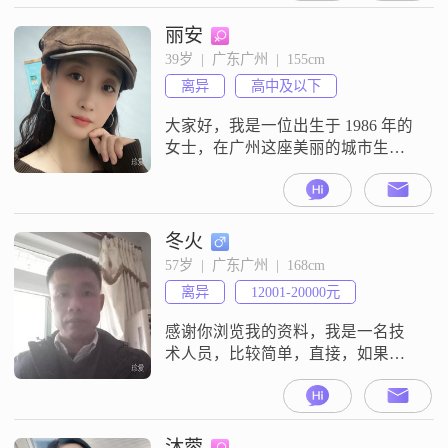
满 4 岁的女儿，接受不了突然的离
开，经历了三年煎熬，终于走了出
丽安
来，想要更好的生活，明白了人总
39岁  |  广东广州  |  155cm
要向阳而生，目前有份自己的小事
离异
高中及以下
业，收入不稳定，但收入最低能
1w+，想寻找一位喜欢小孩，有爱
大家好，我是一位出生于 1986 年的
心，责任心的，
女士，在广州这座美丽的城市生
活。我的身高是 155cm，虽然不算
特别高挑，但我相信内在的品质更
重要。我的月收入在 3001 - 5000 元
之间，能够满足基本的生活需求。
冬火
我的学历是高中及以下，但我一直
57岁  |  广东广州  |  168cm
在努力学习和提升自己。我性格真
离异
12001-20000元
诚可靠，善解人意，总是希望能站
在对方的角度去思考问题
感谢你浏览我的资料，我是一名技
术人员，比较简单，直接，如果你
真诚找另一半可以相互了解，如果
没诚意不要打扰，大家都忙，没时
间用来这平台上视频，聊天，我性
格随和，喜欢开玩笑，交际差些，
沐蓉