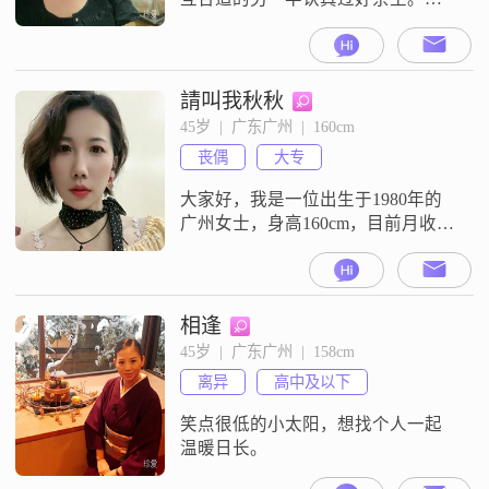
玩虚的，渣渣的别来，浪费你时
间。
請叫我秋秋
45岁  |  广东广州  |  160cm
丧偶
大专
大家好，我是一位出生于1980年的
广州女士，身高160cm，目前月收入
在8001到12000元之间。我拥有大专
学历，在广州这座美丽的城市工作
和生活。我性格温柔体贴，对待他
人总是细腻敏感，容易相处。我热
相逢
爱生活，享受慢节奏的生活方式，
45岁  |  广东广州  |  158cm
喜欢在闲暇时烹饪美食，这让我感
离异
高中及以下
到非常满足和快乐。我也很注重安
全感，无论是生活还是感情，我都
笑点很低的小太阳，想找个人一起
温暖日长。