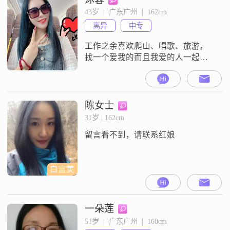
不求你多能干，多富有，只求两个
43岁  |  广东广州  |  162cm
人合得来，有话说，相互陪伴，扶
离异
中专
持，什么金钱，地位，学历不在
乎，合得来什么都不是条件，本人
工作之余喜欢爬山、唱歌、旅游，
七二年的，外省勿扰
找一个爱我的而且我爱的人一起慢
慢变老，不离不弃……
陈女士
31岁 | 162cm
留言看不到，请联系红娘
白富美
一朵莲
51岁  |  广东广州  |  160cm