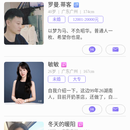
罗曼.蒂客
40岁  |  广东广州  |  174cm
未婚
12001-20000元
以梦为马、不负昭华。普通人一
枚、希望你也是。
敏敏
26岁  |  广东广州  |  167cm
未婚
大专
自我介绍一下，这边99年26湖南
人，目前开奶茶店，还做了，白
酒，红酒，洋酒，要找一个没有结
过婚的，结过婚的话要看条件，但
不能有孩子，我这边月收入的话，
不低于3万，老家父母有给我买房，
冬天的暖阳
打算在广州买，自己有这方面的能