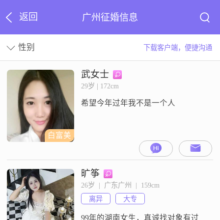
返回
广州征婚信息
性别
下载客户端，便捷沟通
武女士
29岁 | 172cm
希望今年过年我不是一个人
白富美
旷筝
26岁  |  广东广州  |  159cm
离异
大专
99年的湖南女生，真诚找对象有过