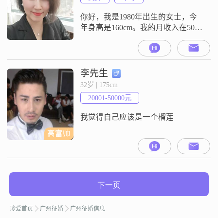
我向往稳定安逸的生活状态，想有
一位真心实意疼爱我，为我遮风挡
你好，我是1980年出生的女士，今
雨，不会让我
年身高是160cm。我的月收入在5001
元到8000元这个区间。我目前的工
作地在广州。我的学历是中专。我
是一个性格开朗爱笑的人，平时表
现乐观积极。我平时随和易相处。
李先生
我来到这里，是想通过介绍认识合
32岁 | 175cm
适的朋友。我希望能在这里遇到一
20001-50000元
个可以真诚交流的人。如果你觉得
我们的情况比较合适，可以打个招
我觉得自己应该是一个榴莲
呼
高富帅
下一页
珍爱首页
广州征婚
广州征婚信息