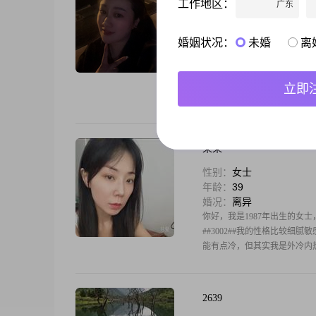
工作地区：
广东
性别：
女士
年龄：
29
婚姻状况：
未婚
离
婚况：
离异
大家好，我是1996年出生的女生
布依族苗族自治州##3002#
立即
极##3002##我心思比较细
果果
性别：
女士
年龄：
39
婚况：
离异
你好，我是1987年出生的女士，
##3002##我的性格比较细
能有点冷，但其实我是外冷内热的
2639