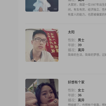
大家好，我是一位1987年出
间，有车有房，经济独立、性
有爱人的能力，也愿被偏爱的
太阳
性别：
男士
年龄：
39
婚况：
离异
简单的生活，简单的梦想，过
好想有个家
性别：
女士
年龄：
36
婚况：
离异
想结婚了，也想有个依靠，想