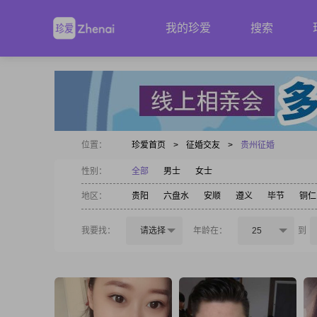
我的珍爱
搜索
位置：
珍爱首页
>
征婚交友
>
贵州征婚
性别：
全部
男士
女士
地区：
贵阳
六盘水
安顺
遵义
毕节
铜仁
我要找：
请选择
年龄在：
25
到