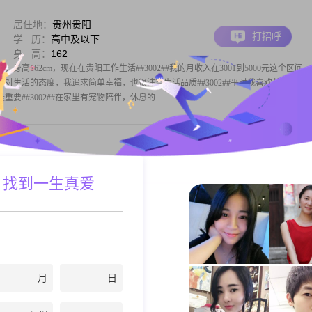
居住地：
贵州贵阳
打招呼
学 历：
高中及以下
身 高：
162
，身高162cm，现在在贵阳工作生活##3002##我的月收入在3001到5000元这个区间
关于我对生活的态度，我追求简单幸福，也很注重生活品质##3002##平时我喜欢茶艺品鉴
要##3002##在家里有宠物陪伴，休息的
居住地：
贵州贵阳
 找到一生真爱
打招呼
月 薪：
20001-50000元
身 高：
175
75cm##3002##目前我的工作地点在贵阳，学历是大学本科，月收入在20001元到5000
格比较随和，容易相处，平时为人真诚可靠，做事也挺有责任感的##3002##生活上我习惯
质，会认真平衡好工作与生活的时间，不会只顾着
月
日