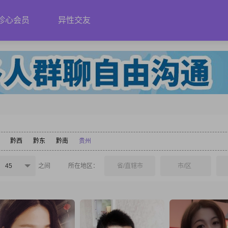
珍心会员
异性交友
黔西
黔东
黔南
贵州
45
之间
所在地区：
省/直辖市
市/区