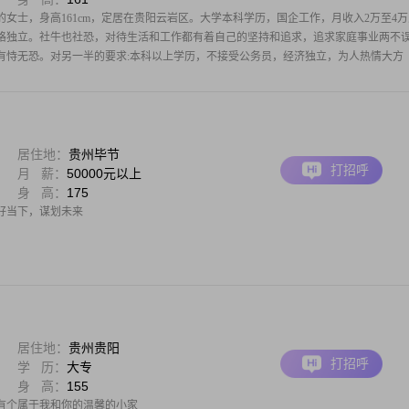
生的女士，身高161cm，定居在贵阳云岩区。大学本科学历，国企工作，月收入2万至4
格独立。社牛也社恐，对待生活和工作都有着自己的坚持和追求，追求家庭事业两不
有恃无恐。对另一半的要求:本科以上学历，不接受公务员，经济独立，为人热情大方
居住地：
贵州毕节
打招呼
月 薪：
50000元以上
身 高：
175
好当下，谋划未来
居住地：
贵州贵阳
打招呼
学 历：
大专
身 高：
155
有个属于我和你的温馨的小家