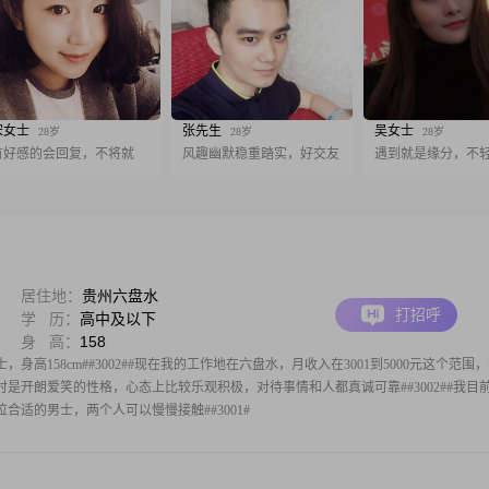
宋女士
张先生
吴女士
28岁
28岁
28岁
有好感的会回复，不将就
风趣幽默稳重踏实，好交友
遇到就是缘分，不
居住地：
贵州六盘水
打招呼
学 历：
高中及以下
身 高：
158
，身高158cm##3002##现在我的工作地在六盘水，月收入在3001到5000元这个范围
人平时是开朗爱笑的性格，心态上比较乐观积极，对待事情和人都真诚可靠##3002##我目
合适的男士，两个人可以慢慢接触##3001#