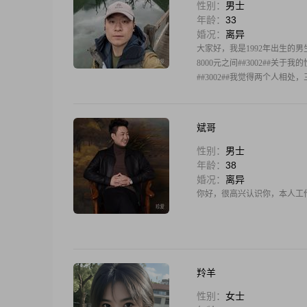
性别：
男士
年龄：
33
婚况：
离异
大家好，我是1992年出生的男生
8000元之间##3002#
##3002##我觉得两个人相
斌哥
性别：
男士
年龄：
38
婚况：
离异
你好，很高兴认识你，本人工
羚羊
性别：
女士