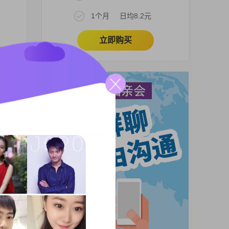
1个月
日均8.2元
立即购买
，学
，也
0元
勤俭