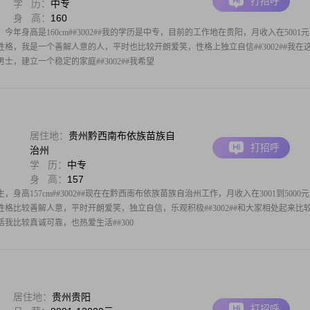
打招呼
学 历：
中专
身 高：
160
今年身高是160cm##3002##我的学历是中专，目前的工作地在贵阳，月收入在5001
关于我的性格，我是一个善解人意的人，平时也比较开朗爱笑，性格上独立自信##3002##我在
，建立一个稳定的家庭##3002##我希望
居住地：
贵州黔西南布依族苗族自
打招呼
治州
学 历：
中专
身 高：
157
，身高157cm##3002##现在在黔西南布依族苗族自治州工作，月收入在3001到5000
我的性格比较善解人意，平时开朗爱笑，独立自信，乐观积极##3002##和大家相处起来比
生活我比较真诚可靠，也热爱生活##300
居住地：
贵州贵阳
打招呼