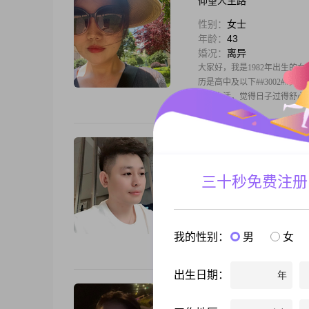
仰望人生路
性别：
女士
年龄：
43
婚况：
离异
大家好，我是1982年出生的女士
历是高中及以下##3002##
热爱生活，觉得日子过得舒心最重
安先生
性别：
男士
三十秒免费注册
年龄：
37
婚况：
离异
我是1988年出生的男生，身高1
这个区间##3002##我的性
我的性别：
男
女
节约，同时也比较注重生活品
出生日期：
年
曲奇饼