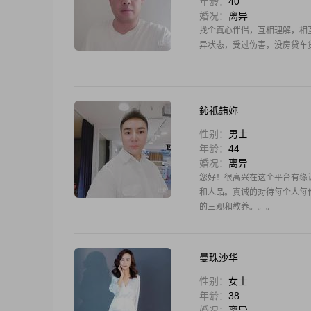
年龄：
40
婚况：
离异
找个真心伴侣，互相理解，相
异状态，受过伤害，没房贷车
鈊祇銪妳
性别：
男士
年龄：
44
婚况：
离异
您好！很高兴在这个平台有缘
和人品。真诚的对待每个人每
的三观和教养。。。
曼珠沙华
性别：
女士
年龄：
38
婚况：
离异