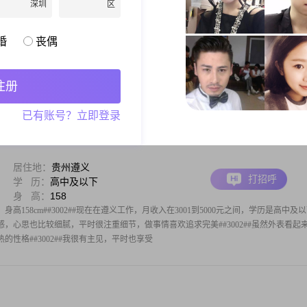
深圳
区
居住地：
贵州黔南布依族苗族自
打招呼
治州
学 历：
大学本科
婚
丧偶
身 高：
158
，今年身高158cm##3002##我的月收入在5001元到8000元之间，目前的工作地点在
#我的学历是大学本科##3002##平时大家给我的评价是性格开朗爱笑，独立自信，做事乐
注册
腻敏感，但性格随和容易相处，待人真诚可靠#
已有账号？立即登录
居住地：
贵州遵义
打招呼
学 历：
高中及以下
身 高：
158
身高158cm##3002##现在在遵义工作，月收入在3001到5000元之间，学历是高中及
腻敏感，心思也比较细腻，平时很注重细节，做事情喜欢追求完美##3002##虽然外表看起
性格##3002##我很有主见，平时也享受