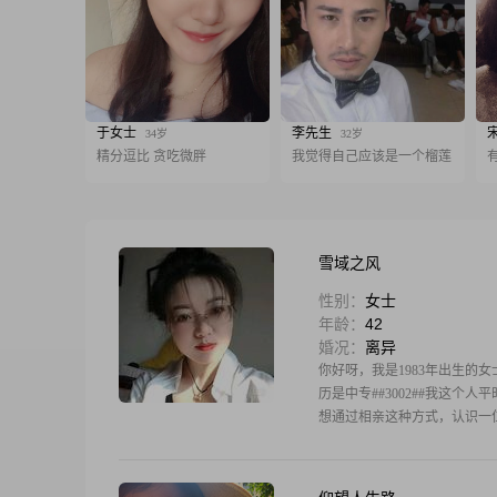
于女士
李先生
34岁
32岁
精分逗比 贪吃微胖
我觉得自己应该是一个榴莲
雪域之风
性别：
女士
年龄：
42
婚况：
离异
你好呀，我是1983年出生的女士
历是中专##3002##我这个
想通过相亲这种方式，认识一位