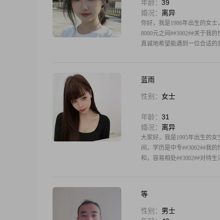
年龄：
39
婚况：
离异
你好，我是1986年出生的女士，
8000元之间##3002##
真诚地希望能遇到一位合适的男士
蓝雨
性别：
女士
年龄：
31
婚况：
离异
大家好，我是1995年出生的女生
间，学历是中专##3002##
和，容易相处##3002##对待
等
性别：
男士