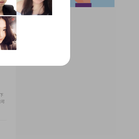
黔南
观积
以下
来可