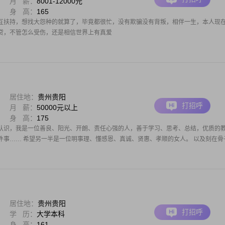
月 薪：
8001-12000元
身 高：
165
互扶持，想找大怨种的就算了，毕竟都很忙，没有欺骗没有背叛，相伴一生，本人现
贷，不管怎么受伤，还是相信世界上有真爱
居住地：
贵州贵阳
打招呼
月 薪：
50000元以上
身 高：
175
认识，我是一位善良、阳光、开朗、责任心强的人，善于学习、思考、总结，优质的
件事…… 希望另一半是一位明事理、懂感恩、真诚、贤惠、孝顺的女人。 以及刻在骨
居住地：
贵州贵阳
打招呼
学 历：
大学本科
身 高：
161