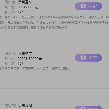
居住地：
贵州遵义
打招呼
月 薪：
5001-8000元
身 高：
174
，身高174cm，现在在遵义工作生活##3002##我的学历是大学本科，月收入在5001到
#关于我的性格，身边的朋友评价我是一个稳重可靠的人，对待感情和生活都秉持真诚相待的态
处，三观契合是非常重要的，这样沟通起来会轻松很多##3
居住地：
贵州毕节
打招呼
月 薪：
20001-50000元
身 高：
176
作贵阳定居贵阳，老家毕节，七星关区，很高兴认识你，
居住地：
贵州贵阳