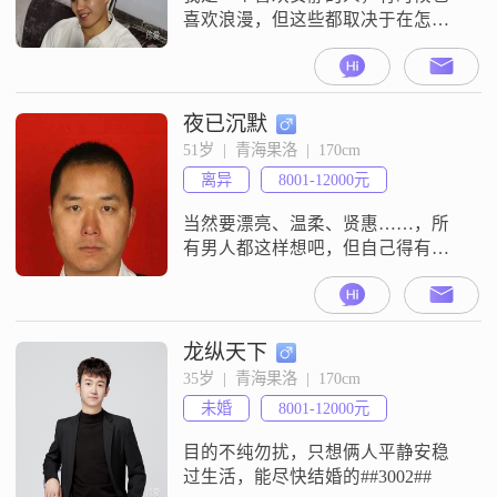
喜欢浪漫，但这些都取决于在怎么
样的环境中，可以适应任何环境，
也可以接受很多新鲜的事物
##3002##我的生活希望可以缤纷多
彩！
夜已沉默
51岁  |  青海果洛  |  170cm
离异
8001-12000元
当然要漂亮、温柔、贤惠……，所
有男人都这样想吧，但自己得有能
力和条件与之相配。我觉得两人相
处融洽要三观相同，并且说得来。
龙纵天下
35岁  |  青海果洛  |  170cm
未婚
8001-12000元
目的不纯勿扰，只想俩人平静安稳
过生活，能尽快结婚的##3002##