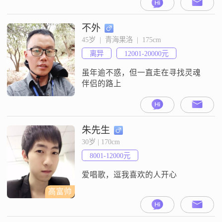
不外
45岁  |  青海果洛  |  175cm
离异
12001-20000元
虽年逾不惑，但一直走在寻找灵魂
伴侣的路上
朱先生
30岁 | 170cm
8001-12000元
爱唱歌，逗我喜欢的人开心
高富帅