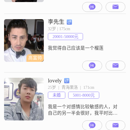
李先生
32岁 | 175cm
20001-50000元
我觉得自己应该是一个榴莲
高富帅
lovely
25岁  |  青海果洛  |  171cm
未婚
5001-8000元
我是一个对感情比较敏感的人，对
自己的另一半会很好，我平时比较
喜欢打篮球，踢足球，比较喜欢运
动##3002##我本人对感情非常专