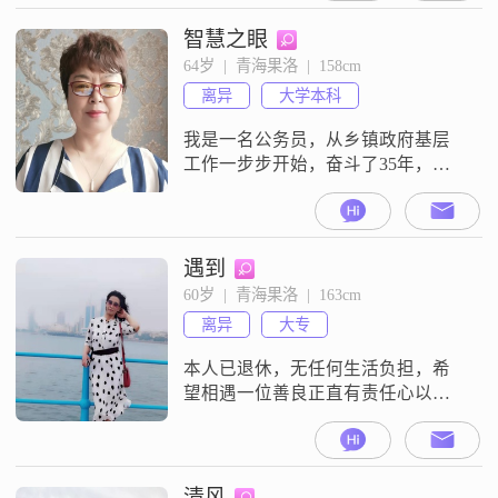
一，目前有结婚的打算##3002##
智慧之眼
64岁  |  青海果洛  |  158cm
离异
大学本科
我是一名公务员，从乡镇政府基层
工作一步步开始，奋斗了35年，刚
刚在县区人大机关退休，2019年9月
离异。身体健康，心态平衡，精气
神具佳，对未来的生活充满期待！
不想过早的步入老年人的生活模
遇到
式，因此我在青海省一家民营企业
60岁  |  青海果洛  |  163cm
做了高管。走过三十五年的风雨仕
离异
大专
途，当你离开了这个舞台，一切都
看的谈了，曾经拿的起，现在放的
本人已退休，无任何生活负担，希
下！只想平安、
望相遇一位善良正直有责任心以及
有稳定收入的他，三观相似，携手
共度余生！
清风