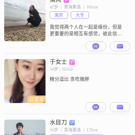
42岁  |  青海果洛  |  165cm
离异
大专
我觉得两个人在一起是缘份，但是
更重要的是相互有感觉，彼此信
任。我一直都认为结婚是一辈子的
事情，所以得找到适合自己的人，
才会彼此幸福快乐。
于女士
34岁 | 162cm
精分逗比 贪吃微胖
白富美
水目刀
56岁  |  青海果洛  |  170cm