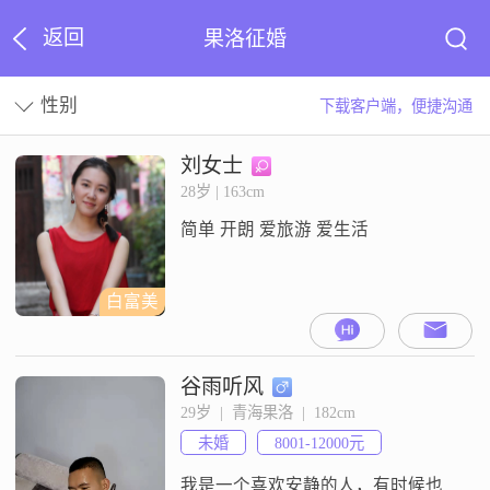
返回
果洛征婚
性别
下载客户端，便捷沟通
刘女士
28岁 | 163cm
简单 开朗 爱旅游 爱生活
白富美
谷雨听风
29岁  |  青海果洛  |  182cm
未婚
8001-12000元
我是一个喜欢安静的人，有时候也