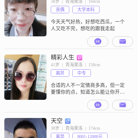
38岁  |  青海果洛  |  160cm
丧偶
大学本科
今天天气好热，好想吃西瓜，一个
人又吃不完，想吃的跟我走起
精彩人生
41岁  |  青海果洛  |  158cm
离异
中专
合适的人不一定情商多高，但一定
要懂你的点，知道怎么能让你开
心，这样漫长的一生共度起来才不
会太费劲，他不会在你感性的时候
讲道理，不会在你气得头冒烟的时
候跟你硬碰硬。
天空
38岁  |  青海果洛  |  174cm
离异
8001-12000元