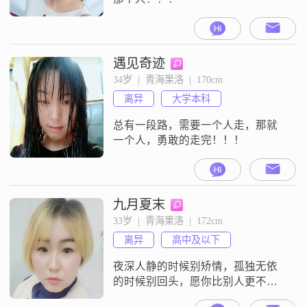
遇见奇迹
34岁  |  青海果洛  |  170cm
离异
大学本科
总有一段路，需要一个人走，那就
一个人，勇敢的走完！！！
九月夏末
33岁  |  青海果洛  |  172cm
离异
高中及以下
夜深人静的时候别矫情，孤独无依
的时候别回头，愿你比别人更不怕
一个人独处