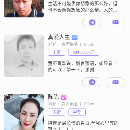
生活不可能像你想象的那么好，但
也不会像你想象的那么糟。人的脆
弱和坚强都可以超乎自己的想象，
有时也发现自己咬着牙也能走很长
的路。生活也好，感情也罢。不轻
易抛弃，更不能轻易放弃。
真爱人生
37岁  |  青海果洛  |  165cm
未婚
5001-8000元
我不喜欢说，甜言蜜语，如果看上
的可以了解一下，谢谢
陈陈
39岁  |  青海果洛  |  152cm
未婚
中专
陪伴是最长情的告白.至我心里等的
那个人！！！