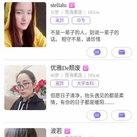
stellalu
31岁  |  青海果洛  |  165cm
离异
中专
不是一辈子的人，别说一辈子的
话。 相守不易，请珍惜
优雅De颓废
40岁  |  青海果洛  |  165cm
离异
大学本科
但愿日子清净，抬头遇见的都是柔
情，有你的日子都是暖阳……
波若