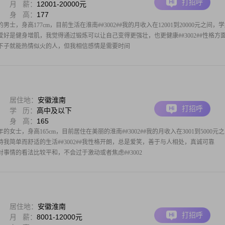
打招呼
月 薪：
12001-20000元
身 高：
177
男士，身高177cm，目前生活在淮南##3002##我的月收入在12001到20000元之间，
兴趣爱好是健身增肌，我觉得通过锻炼可以让自己变得更强壮，也更健康##3002##性格方
下子就能热情似火的人，但我相信感情是需要时间
居住地：
安徽淮南
打招呼
学 历：
高中及以下
身 高：
165
的女士，身高165cm，目前居住在美丽的淮南##3002##我的月收入在3001到5000元之
我简单而舒适的生活##3002##我性格开朗，总是爱笑，善于与人相处，真诚可靠
活，对事情的看法比较平和，不会过于激动或者焦虑##3002
居住地：
安徽淮南
打招呼
月 薪：
8001-12000元