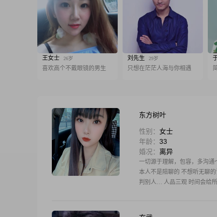
王女士
刘先生
26岁
29岁
喜欢高个不戴眼镜的男生
只想在茫茫人海与你相遇
东方树叶
性别：
女士
年龄：
33
婚况：
离异
一切源于理解，包容，多沟通
本人不是陪聊的 不想听无聊的
判别人… 人品三观 时间会给