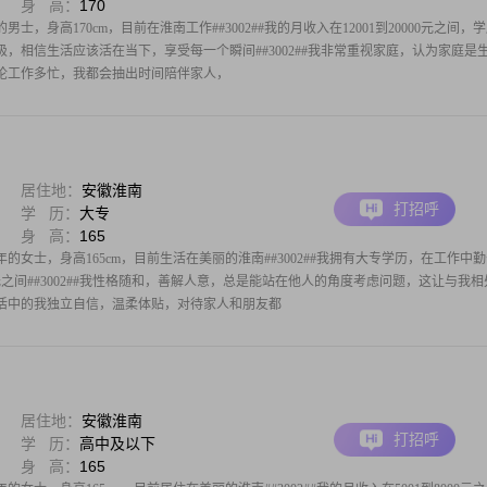
身 高：
170
男士，身高170cm，目前在淮南工作##3002##我的月收入在12001到20000元之间，
观积极，相信生活应该活在当下，享受每一个瞬间##3002##我非常重视家庭，认为家庭是
#无论工作多忙，我都会抽出时间陪伴家人，
居住地：
安徽淮南
打招呼
学 历：
大专
身 高：
165
年的女士，身高165cm，目前生活在美丽的淮南##3002##我拥有大专学历，在工作中
00元之间##3002##我性格随和，善解人意，总是能站在他人的角度考虑问题，这让与我
##生活中的我独立自信，温柔体贴，对待家人和朋友都
居住地：
安徽淮南
打招呼
学 历：
高中及以下
身 高：
165