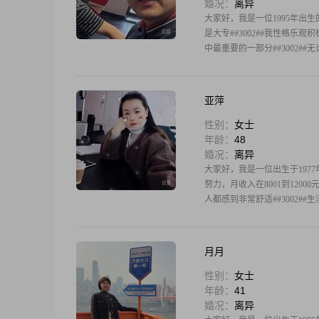
婚况：
离异
大家好，我是一位1995年出生的
是大专##3002##我性格乐
中最重要的一部分##3002#
亚萍
性别：
女士
年龄：
48
婚况：
离异
大家好，我是一位出生于1977
努力，月收入在8001到120
人都感到非常舒适##3002
月月
性别：
女士
年龄：
41
婚况：
离异