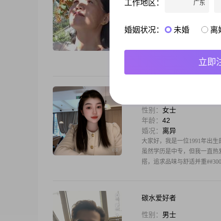
工作地区：
广东
性别：
女士
年龄：
50
婚况：
离异
婚姻状况：
未婚
离
在繁华多变的世界里，为下一
的尽头！诚意寻良人，请困在
发信息，大家都有自己的诉求
立即
Amanda
性别：
女士
年龄：
42
婚况：
离异
大家好，我是一位1991年出生的
虽然学历是中专，但我一直热爱学
搭，追求品味与舒适并重##30
碳水爱好者
性别：
男士