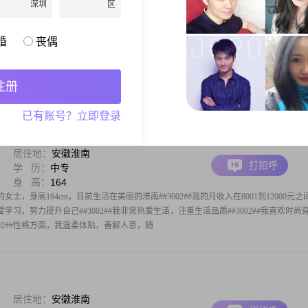
深圳
区
居住地：
安徽淮南
打招呼
学 历：
中专
身 高：
163
婚
丧偶
个十年，二十年，三十年，至暮年。寻一爱人，友人，知已。相助，相爱，相守。至
单身圈里的同僚们看清我的资料，除了文凭这一栏可以因人而异外，其他的合适了才
，适合自己的才是最好的。本人不闲聊，谢谢！！
注册
已有账号？立即登录
居住地：
安徽淮南
打招呼
学 历：
中专
身 高：
164
女士，身高164cm，目前生活在美丽的淮南##3002##我的月收入在8001到12000元之
习，努力提升自己##3002##我非常热爱生活，注重生活品质##3002##我喜欢时尚
02##性格方面，我温柔体贴，善解人意，随
居住地：
安徽淮南