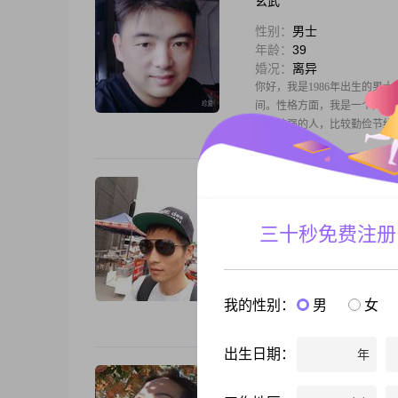
玄武
性别：
男士
年龄：
39
婚况：
离异
你好，我是1986年出生的男士
间。性格方面，我是一个外向
感比较强的人，比较勤俭节约
清风
性别：
男士
三十秒免费注册
年龄：
37
婚况：
离异
大家好，我是一位来自淮南的男士
##3002##主要做工程类工作#
我的性别：
男
女
出生日期：
年
明天