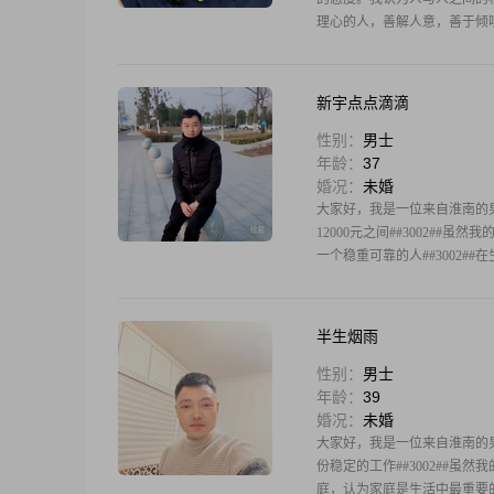
理心的人，善解人意，善于倾
新宇点点滴滴
性别：
男士
年龄：
37
婚况：
未婚
大家好，我是一位来自淮南的男士，
12000元之间##3002##
一个稳重可靠的人##3002#
半生烟雨
性别：
男士
年龄：
39
婚况：
未婚
大家好，我是一位来自淮南的男士，
份稳定的工作##3002##虽
庭，认为家庭是生活中最重要的一