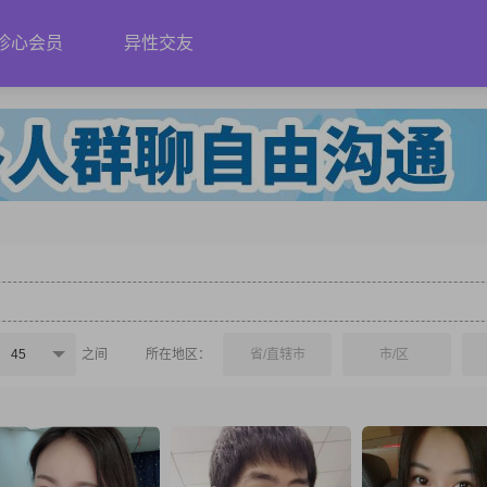
珍心会员
异性交友
45
之间
所在地区：
省/直辖市
市/区