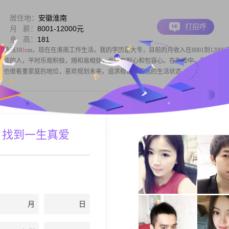
居住地：
安徽淮南
打招呼
月 薪：
8001-12000元
身 高：
181
，身高181cm，现在在淮南工作生活。我的学历是大专，目前的月收入在8001到12000
健谈的人，平时乐观积极，随和易相处，也很有耐心和包容心。在生活中，我是一个
，也很看重家庭的地位，喜欢规划未来，追求稳定和安逸的生活状态。同时，
居住地：
安徽淮南
 找到一生真爱
打招呼
月 薪：
8001-12000元
身 高：
171
，出生于1988年，身高171cm##3002##目前合伙经营公司，负责公司技术面事宜
#3002##日常两点一线:上班##3001##在家，不喜欢任何应酬，就在家玩玩电脑##3002##
月
日