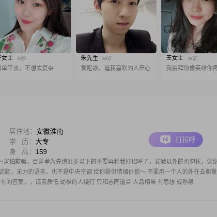
于女士
朱先生
王女士
28岁
30岁
26岁
简单平淡，不想太复杂
爱唱歌，逗我喜欢的人开心
我崇拜你像英雄你
居住地：
安徽淮南
打招呼
学 历：
大专
身 高：
159
～害怕欺骗，百善孝为先请31岁以下的不要再和我打招呼了，安徽以外的也勿扰，谢
话题，无力的语言，也不是中央空调 给你提供情绪价值～ 不要用一个人的外在去衡量
所有的答案，，请素质低 幼稚的人绕行 只和志同道合 人品相当 有思想 成熟稳