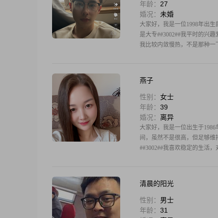
年龄：
27
婚况：
未婚
大家好，我是一位1998年出生的
是大专##3002##我平时的
我比较内敛慢热，不是那种一
燕子
性别：
女士
年龄：
39
婚况：
离异
大家好，我是一位出生于1986年
间，虽然不是很高，但足够维持
##3002##我喜欢稳定的生
清晨的阳光
性别：
男士
年龄：
31