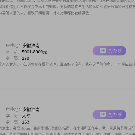
的女士，身高165cm，目前居住在美丽的淮南##3002##我的月收入在5001到8000元之
我相信生活不仅仅是书本上的知识，更多的是来自生活的体验和感悟##3002##性格
01##善解人意的人，喜欢开朗地笑，对人对事都比较细腻敏
居住地：
安徽淮南
打招呼
月 薪：
5001-8000元
身 高：
178
个对的女人，不知道你现在做什么呢，准备好了没有，我在这里等你啊，一年半应该
居住地：
安徽淮南
打招呼
学 历：
大专
身 高：
163
生的女士，身高163cm，目前生活在美丽的淮南。在生活和工作中，我一直秉持着真诚可
相处，最重要的是互相尊重和真诚沟通，这样才能共同进步，彼此成就。我是一个富