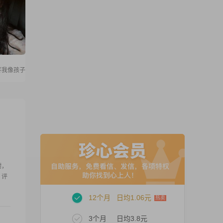
疼我像孩子
谢，
 评
12个月
日均1.06元
3个月
日均3.8元