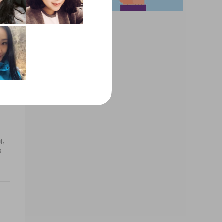
世界
给我
间，
穿