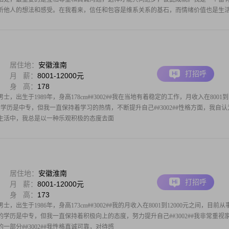
听他人的想法和感受。在我看来，信任和包容是维系关系的基石，而情绪价值也是生
居住地：
安徽淮南
打招呼
月 薪：
8001-12000元
身 高：
178
出生于1989年，身高178cm##3002##我在当地有着稳定的工作，月收入在8001到
虽然我的学历是中专，但我一直保持着学习的热情，不断提升自己##3002##性格方面，我自
#在生活中，我总是以一种乐观积极的态度去面
居住地：
安徽淮南
打招呼
月 薪：
8001-12000元
身 高：
173
出生于1986年，身高173cm##3002##我的月收入在8001到12000元之间，目前从
然我的学历是中专，但我一直保持着积极向上的态度，努力提升自己##3002##我非常重视
部分##3002##我性格真诚可靠，对待感