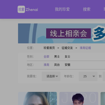
我的珍爱
搜索
位置：
珍爱首页
>
征婚交友
>
淮南征婚
性别：
全部
男士
女士
地区：
淮南
凤台
安徽
我要找：
请选择
年龄在：
25
到