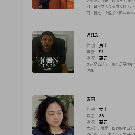
大家好，我是一位出生于1985年
间，虽然学历是高中及以下，但
面，我是一个温柔体贴##30
逸玮动
性别：
男士
年龄：
51
婚况：
离异
之前是错过了，现在是要找那
彼此
素问
性别：
女士
年龄：
36
婚况：
离异
大家好，我是一位1989年出
的态度。我认为人与人之间的