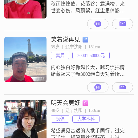
三观契合是很重要的，希望能遇到
秋雨惶惶依，花落谷；霜满楼，来
一个
世变心伤。风飘絮，红尘思倩影；
残月挂愁空，愤沧桑。—这是我在
高一时的课间小作（一首词的前两
句）忽然想起，故发布一段时间。
本人中石油科级干部，现任国家某
笑着说再见
一大型重点工程某一标段项目经
39岁  |  辽宁沈阳  |  181cm
理。（年，60+），网络小说业余写
离异
20001-50000元
手，无外债，无不良嗜好，沈阳无
房但有存款，可在全国各地任意定
内心独白好像越长大，越习惯把情
居。因工作原因不喜
绪藏起来了##3002##白天对着所有
人温和有礼，笑着回应所有琐碎，
可等到深夜独处，心里那股闷着的
情绪才敢慢慢翻涌上来##3002##明
明有好多委屈想说，翻遍通讯录却
明天会更好
找不到一个能全盘倾诉的人
48岁  |  辽宁沈阳  |  158cm
##3002##怕说多了是抱怨，怕别人
丧偶
大学本科
觉得我矫情，怕负面情绪拖累身边
的人，最后话到嘴边，又默默咽了
希望遇见合适的人携手同行，过完
回
下半生，锅碗瓢盆酱醋茶，非诚勿