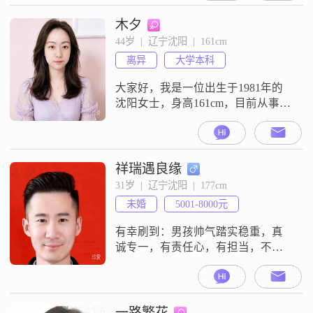
围的人和事会留意得比较细致
##3002##同时我也富有同理心，能
木夕
够去体察他人的感受和想法
44岁  |  辽宁沈阳  |  161cm
##3002##我目前在沈阳这边生活和
离异
大学本科
工作，想在这里遇到合适的人，建
立一个稳定的关系##3002##希望
大家好，我是一位出生于1981年的
沈阳女士，身高161cm，目前从事着
一份让我感到满意的工作，月收入
在12001到20000元之间。我拥有大
学本科学历，这让我在生活中更加
注重理解和尊重他人。我性格温柔
祥瑞遇良缘
体贴，善解人意，始终认为家庭是
31岁  |  辽宁沈阳  |  177cm
生活中最重要的部分。我喜欢在闲
未婚
5001-8000元
暇时欣赏音乐，观看电影，或是沉
浸在绘画创作中。此外，我也热爱
有幸刷到：男孩帅气踏实稳重，真
诚专一，有责任心，有担当，不抽
烟不喝酒，三观端正，收入稳定，
家境较好，找一位温柔善良，志同
道合的伴侣，真诚长久，相伴一生
##3002##目前没加入会员，主动联
一路繁花