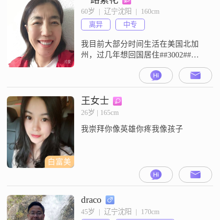
系不了##3002##
60岁  |  辽宁沈阳  |  160cm
离异
中专
我目前大部分时间生活在美国北加
州，过几年想回国居住##3002##我
不物质，就一普通人，非真诚之人
勿扰##3002##因为时差，信息回复
慢，见谅##3002##我是一个温柔体
贴的人，无不良嗜好##3002##性格
王女士
随和易相处，为人真诚可靠
26岁 | 165cm
##3002##能够站在别人的角度去考
我崇拜你像英雄你疼我像孩子
虑问题##3002##在生活中，我追求
简单幸福
白富美
draco
45岁  |  辽宁沈阳  |  170cm