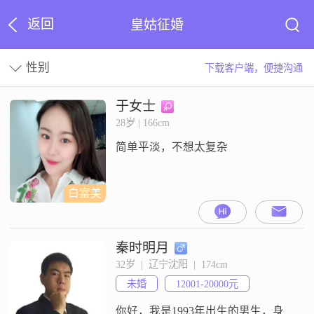
返回
皇姑征婚
性别
下载客户端，便捷沟通
于女士
28岁 | 166cm
简单平淡，不想太复杂
白富美
秦时明月
32岁  |  辽宁沈阳  |  174cm
未婚
12001-20000元
你好，我是1993年出生的男生，身