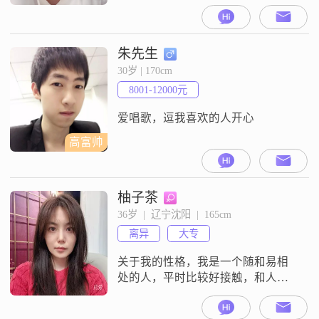
我的工作地在沈阳，月收入在8001
到12000元这个区间，学历是中专
##3002##关于我的性格和观念，我
觉得自己是一个稳重可靠的人，平
朱先生
时做事很有责任感##3002##我性格
30岁 | 170cm
随和，比较容易相处，平时比较勤
8001-12000元
俭节约，也比较独立自主##3002#
爱唱歌，逗我喜欢的人开心
高富帅
柚子茶
36岁  |  辽宁沈阳  |  165cm
离异
大专
关于我的性格，我是一个随和易相
处的人，平时比较好接触，和人沟
通交流的时候比较顺畅##3002##我
性格里还有细腻敏感的一面，对周