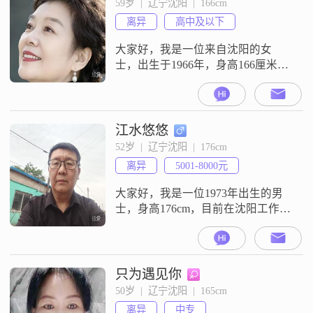
59岁  |  辽宁沈阳  |  166cm
稳重是非常重要的品质，这让我在
离异
高中及以下
处理各种事务时都能冷静思考，做
出合理的决策##3
大家好，我是一位来自沈阳的女
士，出生于1966年，身高166厘米
##3002##我的月收入在3001到5000
元之间，目前的工作地在沈阳
##3002##虽然我的学历是高中及以
下，但我一直保持着乐观积极的生
江水悠悠
活态度##3002##我性格温柔体贴，
52岁  |  辽宁沈阳  |  176cm
开朗爱笑，总是能给身边的人带来
离异
5001-8000元
快乐##3002##我热爱生活，真诚可
靠，喜欢精
大家好，我是一位1973年出生的男
士，身高176cm，目前在沈阳工作
##3002##我的月收入在5001到8000
元之间，学历是高中及以下
##3002##我性格稳重可靠，做事有
耐心，对人也很包容##3002##在生
只为遇见你
活中，我追求的是稳定和安逸，不
50岁  |  辽宁沈阳  |  165cm
喜欢太多的变动和冒险##3002##我
离异
中专