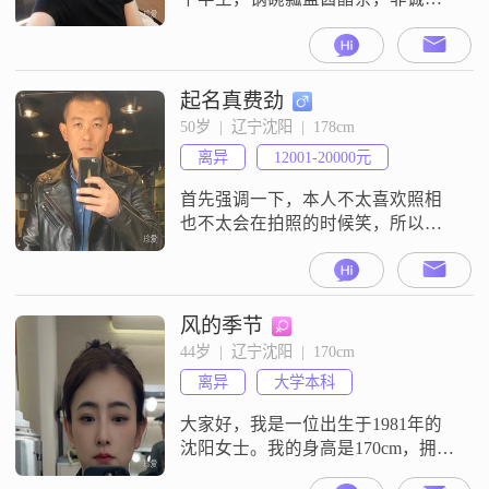
扰，想闲聊的视频聊天的都请绕
行，不要给我发信息。只接受有诚
意者。
起名真费劲
50岁  |  辽宁沈阳  |  178cm
离异
12001-20000元
首先强调一下，本人不太喜欢照相
也不太会在拍照的时候笑，所以会
显得比较严肃，其实本人不是这样
的，哈哈，喜欢各种交通工具，摩
托车汽车、爱好摄影、手工皮具，
情绪稳定，不玩麻将，没有哪些无
风的季节
谓的社交，目前算是沈阳和成都两
44岁  |  辽宁沈阳  |  170cm
面生活
离异
大学本科
大家好，我是一位出生于1981年的
沈阳女士。我的身高是170cm，拥有
大学本科学历。目前，我在沈阳有