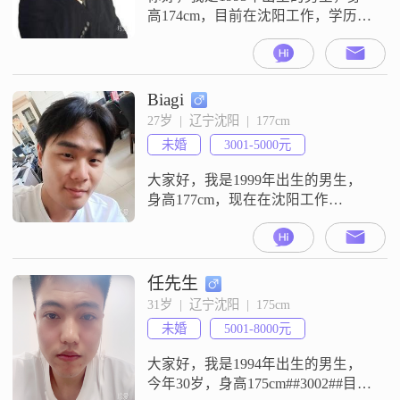
高174cm，目前在沈阳工作，学历是
大学本科，月收入在12001到20000
元之间##3002##我平时比较稳重可
靠，性格成熟稳重，情绪也比较稳
定##3002##在相处中，我觉得包容
Biagi
理解和相互尊重很重要，也希望能
27岁  |  辽宁沈阳  |  177cm
在关系里做到真诚可靠##3002##生
未婚
3001-5000元
活里我有几个固定的爱好，平时会
去跑步
大家好，我是1999年出生的男生，
身高177cm，现在在沈阳工作
##3002##我的学历是博士，月收入
在3001到5000元这个范围##3002##
关于我自己，大家给我的评价是稳
重可靠，平时做事比较成熟稳重，
任先生
责任感也比较强##3002##在生活和
31岁  |  辽宁沈阳  |  175cm
未来的规划里，我觉得家庭为重，
未婚
5001-8000元
同时也一直在追求事业成功，平时
也热衷自我提升
大家好，我是1994年出生的男生，
今年30岁，身高175cm##3002##目前