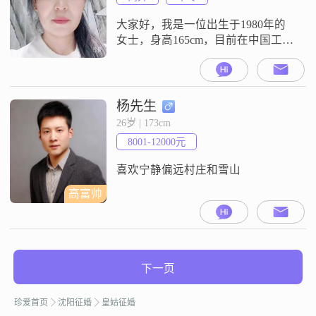
有一个爱好就是阅读和写作，这让
我能够静
大家好，我是一位出生于1980年的
女士，身高165cm，目前在中国工
作，月收入在12001到20000元之间
##3002##我的学历是中专，虽然不
是很高，但我一直在努力提升自己
##3002##我性格温柔体贴，善解人
杨先生
意，总是希望能理解他人的感受和
26岁 | 173cm
需求##3002##我开朗爱笑，喜欢用
8001-12000元
笑容来传递温暖和快乐##3002##在
喜欢宁静偏远村庄和雪山
高富帅
下一页
珍爱首页
沈阳征婚
皇姑征婚