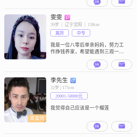
一份稳定的工作，月收入在12001到
20000元之间。性格方面，我自认为
是一个乐观积极的人，总是能看到
雯雯
事情的光明面。我对待人际关系真
39岁  |  辽宁沈阳  |  158cm
诚可靠，喜欢真诚地与他人沟通。
离异
中专
在处理问题时，我能够保持理性冷
静，迅速分析情况并做出决策。
我是一位八零后单亲妈妈，努力工
作挣钱养家，希望能遇到三观一
致，灵魂契合的另一半！
李先生
32岁 | 175cm
20001-50000元
我觉得自己应该是一个榴莲
高富帅