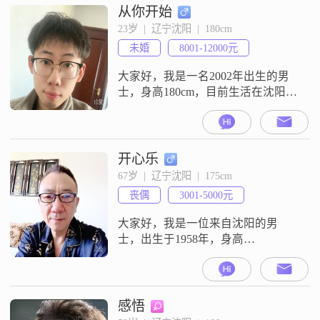
从你开始
23岁  |  辽宁沈阳  |  180cm
未婚
8001-12000元
大家好，我是一名2002年出生的男
士，身高180cm，目前生活在沈阳
##3002##我拥有硕士学位，现在正
在努力打拼自己的事业##3002##说
到我的性格，我自认为是一个稳重
可靠的人，责任感强，对待事情总
开心乐
是认真负责##3002##我性格乐观积
67岁  |  辽宁沈阳  |  175cm
极，喜欢规划未来，相信通过我们
丧偶
3001-5000元
的共同努力，可以创造一个更美好
的未来##3002
大家好，我是一位来自沈阳的男
士，出生于1958年，身高
175cm##3002##我目前的工作收入在
3001到5000元之间，拥有大专学历
##3002##在生活中，我是一个乐观
积极的人，面对困难和挑战总能保
感悟
持良好的心态##3002##我认为成熟