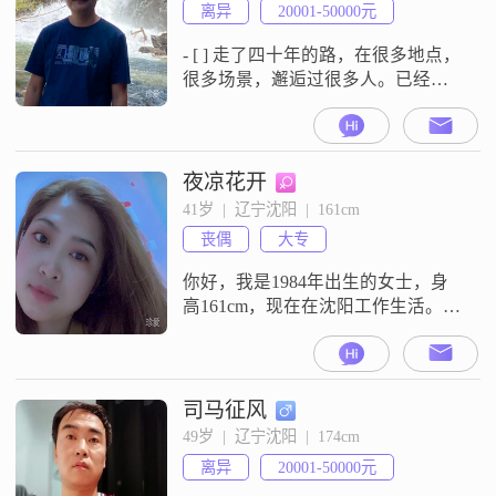
离异
20001-50000元
- [ ] 走了四十年的路，在很多地点，
很多场景，邂逅过很多人。已经不
是一张白纸，被涂鸦过的痕迹，也
涂鸦过她人的卷面。- [ ] 活着是为了
什么？简单说就是追求幸福。那幸
福又是什么？能得到想要的，保持
夜凉花开
长久。失去是常态，所以要珍惜眼
41岁  |  辽宁沈阳  |  161cm
前；不足是完整的一部分，要包容
丧偶
大专
缺陷。在我认为，在一起，走
你好，我是1984年出生的女士，身
高161cm，现在在沈阳工作生活。我
的学历是大专，目前的月收入在
3001到5000元之间。我是一个善解
人意的人，平时性格坦率直接，觉
得相处最重要的是互相尊重和信任
司马征风
包容。我比较注重细节，也比较热
49岁  |  辽宁沈阳  |  174cm
爱生活，喜欢亲近自然，追求稳定
离异
20001-50000元
安逸的日子。我觉得两个人相处，