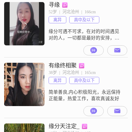
寻缘
52岁  |  河北沧州  |  166cm
离异
高中及以下
缘分可遇不可求，在对的时间遇见
对的人，一切都是最好的安排，懂
得珍惜才配拥有！
有缘终相聚
38岁  |  河北沧州  |  165cm
离异
高中及以下
简单善良,内心积极阳光，永远保持
正能量，热爱工作，喜欢真诚友好
缘分天注定_