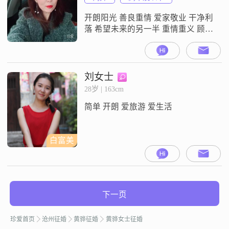
开朗阳光 善良重情 爱家敬业 干净利
落 希望未来的另一半 重情重义 顾家
善良 知冷知热 不离不弃
刘女士
28岁 | 163cm
简单 开朗 爱旅游 爱生活
白富美
下一页
珍爱首页
沧州征婚
黄骅征婚
黄骅女士征婚