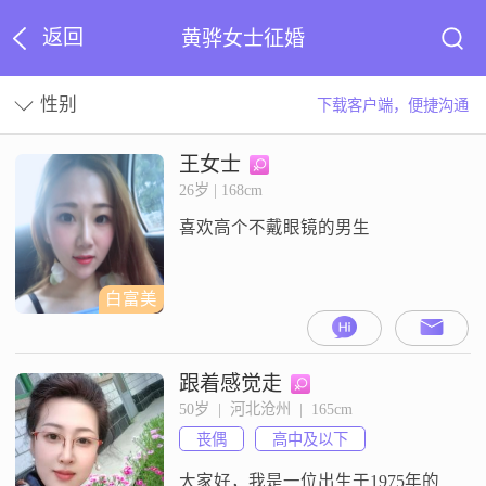
返回
黄骅女士征婚
性别
下载客户端，便捷沟通
王女士
26岁 | 168cm
喜欢高个不戴眼镜的男生
白富美
跟着感觉走
50岁  |  河北沧州  |  165cm
丧偶
高中及以下
大家好，我是一位出生于1975年的