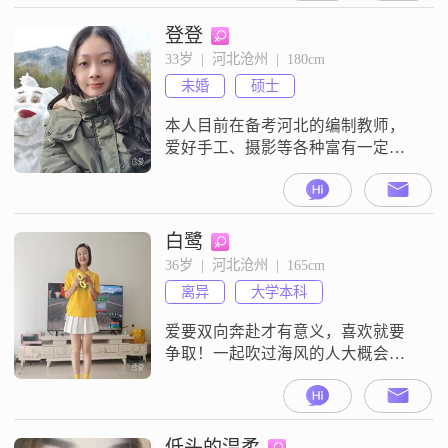
我性格直率真诚，乐观积极，喜欢
享受当下的每一刻##3002##我认为
登登
生活品质很重要，所以我会努力让
33岁  |  河北沧州  |  180cm
自己的生活充满乐趣和意义
未婚
硕士
##3002##我是一个终身学习者，喜
欢不断充
本人目前在备考河北的编制教师，
爱好手工、摄影等各种富有一定美
感且具有挑战的有趣的事，想找名
志同道合的男士谈恋爱！
白鹭
36岁  |  河北沧州  |  165cm
离异
大学本科
爱要双向奔赴才有意义，喜欢就要
争取！一起吹过海风的人大概会记
得久些
低头的温柔