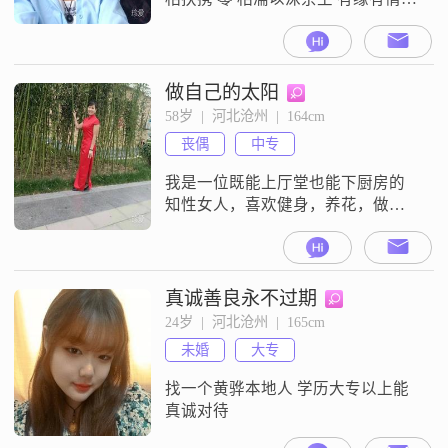
彼此 没有 什么是 过不去的有心有缘
用心，你就能找到我。会员已过
期，看不到对方的消息，未能回
复，请见谅！
做自己的太阳
58岁  |  河北沧州  |  164cm
丧偶
中专
我是一位既能上厅堂也能下厨房的
知性女人，喜欢健身，养花，做美
食，善解人意懂得换位思考！懂得
自律，以诚待人！想找一位身体健
康，热爱运动，不吸烟，有独立住
房，有退休，有共同爱好，三观一
真诚善良永不过期
致，相互吸引的男士共度余生！
24岁  |  河北沧州  |  165cm
未婚
大专
找一个黄骅本地人 学历大专以上能
真诚对待