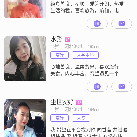
纯真善良，孝顺，爱笑开朗，热爱
生活的我，喜欢旅游，瑜伽，电
影，书法，舞蹈，手工。一个灵魂
有香气，有温度的女子。我喜欢你
是有丰富阅历成熟男性，对生活有
深的感悟，喜欢你的生活态度是乐
水影
观，积极向上的……期待在这里与
40岁  |  河北沧州  |  165cm
你相遇，相识，相知，相爱，相
离异
大学本科
守……
心地善良，温柔贤惠，喜欢旅行，
美食，内心丰富。希望遇见一个三
观一致，兴趣相投的另一半度过余
生。
尘世安好
44岁  |  河北沧州  |  164cm
离异
大专
我 希望在平台找到你 同甘苦 共进退
相扶携 零 相濡以沫余生 有缘有情有