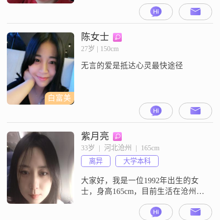
##3002##我的月收入在8001到12000
元之间，虽然学历是高中及以下，
但我一直保持着积极向上的生活态
度##3002##我性格开朗，总是爱
陈女士
笑，善于理解他人的感受，也愿意
27岁 | 150cm
倾听他人的心声##3002##在生活
无言的爱是抵达心灵最快途径
中，我非常独立自信，能够处理自
己的事务，
白富美
紫月亮
33岁  |  河北沧州  |  165cm
离异
大学本科
大家好，我是一位1992年出生的女
士，身高165cm，目前生活在沧州
##3002##我拥有大学本科学历，月
收入在3001到5000元之间##3002##