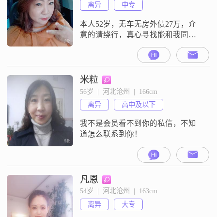
离异
中专
本人52岁，无车无房外债27万，介
意的请绕行，真心寻找能和我同甘
共苦生活后半生的人##3002##骗取
感情寻找投资要求加入某项目的请
莫开尊口##3002##婚后不能三心二
意不能有小三搞婚外恋，男方生活
米粒
质量最好好点，能和我一起偿还债
56岁  |  河北沧州  |  166cm
务最好##3002##你真心待我，我一
离异
高中及以下
生呵护，真心牵手，非诚勿扰
我不是会员看不到你的私信，不知
道怎么联系到你！
凡恩
54岁  |  河北沧州  |  163cm
离异
大专