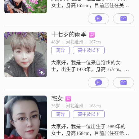
女士，身高165cm，目前居住在美丽
的沧州##3002##我的月收入在3001
到5000元之间，虽然不是很高，但
我很满足，因为我有自己的小生活
和乐趣##3002##我学历是高中及以
十七岁的雨季
下，但我认为学历并不是衡量一个
48岁  |  河北沧州  |  167cm
人的全部标准##3002##我热爱生
离异
高中及以下
活，真诚可靠，喜欢精致的生活方
式##30
大家好，我是一位来自沧州的女
士，出生于1978年，身高167cm。我
的收入适中，每月在3000元以下。
虽然我的学历是高中及以下，但我
一直保持着独立自信的生活态度。
我性格温柔体贴，善解人意，喜欢
宅女
精致的生活方式。在业余时间，我
36岁  |  河北沧州  |  168cm
喜欢阅读旅行攻略，探索未知的世
离异
高中及以下
界。登山徒步、骑行郊游和户外露
营是我最大的爱好，这些活动让我
大家好，我是一位出生于1989年的
感受到了
女士，身高168cm，目前居住在沧州