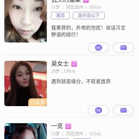
51岁  |  河北沧州  |  165cm
离异
高中及以下
我黄骅的，外地的勿扰！说话污言
秽语的绕行！
吴女士
28岁 | 158cm
遇到就是缘分，不轻易放弃
白富美
一览
53岁  |  河北沧州  |  155cm