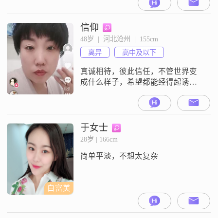
信仰
48岁  |  河北沧州  |  155cm
离异
高中及以下
真诚相待，彼此信任，不管世界变
成什么样子，希望都能经得起诱惑
和考验携手共渡一生！
于女士
28岁 | 166cm
简单平淡，不想太复杂
白富美