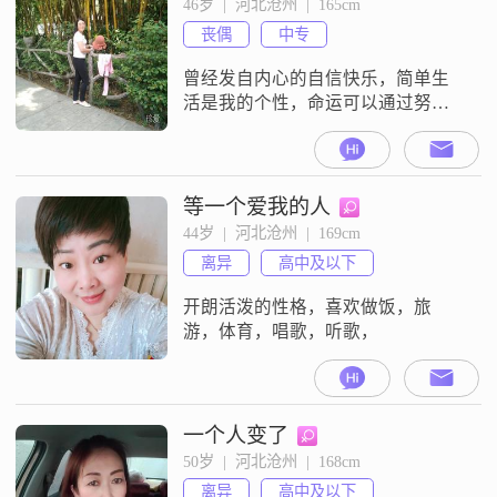
46岁  |  河北沧州  |  165cm
丧偶
中专
曾经发自内心的自信快乐，简单生
活是我的个性，命运可以通过努力
去改变，但是该变不了命。愿明天
美好如期而至。
等一个爱我的人
44岁  |  河北沧州  |  169cm
离异
高中及以下
开朗活泼的性格，喜欢做饭，旅
游，体育，唱歌，听歌，
一个人变了
50岁  |  河北沧州  |  168cm
离异
高中及以下